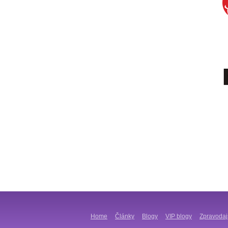
Home
Články
Blogy
VIP blogy
Zpravodaj