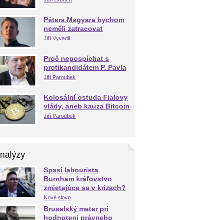
Pétera Magyara bychom
neměli zatracovat
Jiří Vyvadil
Proč nepospíchat s
protikandidátem P. Pavla
Jiří Paroubek
Kolosální ostuda Fialovy
vlády, aneb kauza Bitcoin
Jiří Paroubek
nalýzy
Spasí labourista
Burnham kráľovstvo
zmietajúce sa v krízach?
Nové slovo
Bruselský meter pri
hodnotení právneho