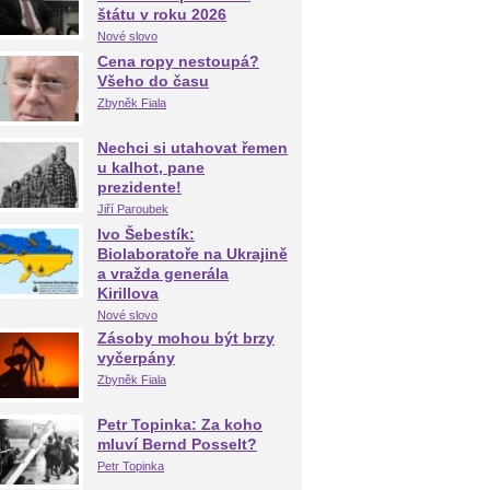
štátu v roku 2026
Nové slovo
Cena ropy nestoupá?
Všeho do času
Zbyněk Fiala
Nechci si utahovat řemen
u kalhot, pane
prezidente!
Jiří Paroubek
Ivo Šebestík:
Biolaboratoře na Ukrajině
a vražda generála
Kirillova
Nové slovo
Zásoby mohou být brzy
vyčerpány
Zbyněk Fiala
Petr Topinka: Za koho
mluví Bernd Posselt?
Petr Topinka