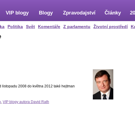
VIP blogy
Blogy
Zpravodajství
Články
20
ka
Politika
Svět
Komentáře
Z parlamentu
Životní prostředí
K
e
Od listopadu 2008 do května 2012 také hejtman
h
,
VIP blogy autora David Rath