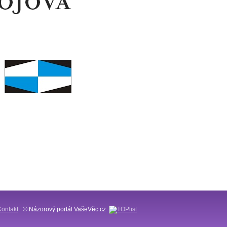
Kontakt
© Názorový portál VašeVěc.cz