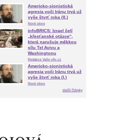
Americko-sionistická
agresia voči Iránu trvá už
vyše štvrť roka (II.)
Nové slovo
infoBRICS: Izrael čelí
„křesťanské otázce“,
která narušuje měkkou
sílu Tel Avivu a
Washingtonu
Redakce Vaše věc.cz
Americko-sionistická
agresia voči Iránu trvá už
vyše štvrť roka (I.)
Nové slovo
další články