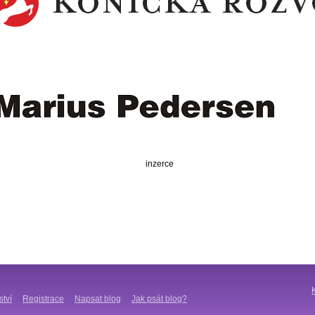
inzerce
ství
Registrace
Napsat blog
Jak psát blog?