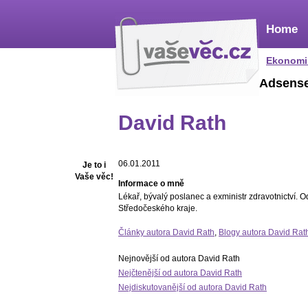
Home
Ekonomi
Adsens
David Rath
06.01.2011
Je to i
Vaše věc!
Informace o mně
Lékař, bývalý poslanec a exministr zdravotnictví. 
Středočeského kraje.
Články autora David Rath
,
Blogy autora David Rat
Nejnovější od autora David Rath
Nejčtenější od autora David Rath
Nejdiskutovanější od autora David Rath