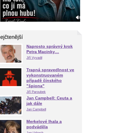
ejčtenější
Naprosto správný krok
Petra Macinky…
Jiří Vyvadil
Trapná spravedlnost ve
vykonstruovaném
případě čínského
"špiona"
Jiří Paroubek
Jan Campbell: Ceuta a
jak dále
Jan Campbell
Merkelové lhala a
podváděla
Jan Urbach