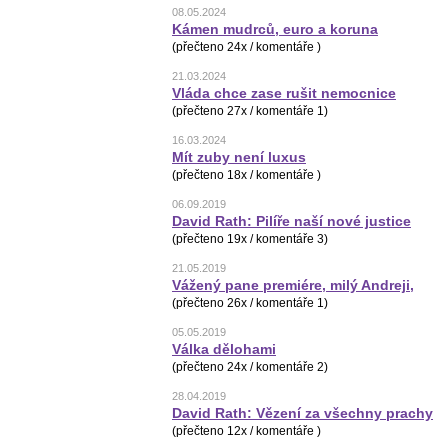
08.05.2024
Kámen mudrců, euro a koruna
(přečteno 24x / komentáře )
21.03.2024
Vláda chce zase rušit nemocnice
(přečteno 27x / komentáře 1)
16.03.2024
Mít zuby není luxus
(přečteno 18x / komentáře )
06.09.2019
David Rath: Pilíře naší nové justice
(přečteno 19x / komentáře 3)
21.05.2019
Vážený pane premiére, milý Andreji,
(přečteno 26x / komentáře 1)
05.05.2019
Válka dělohami
(přečteno 24x / komentáře 2)
28.04.2019
David Rath: Vězení za všechny prachy
(přečteno 12x / komentáře )