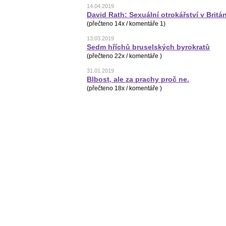
14.04.2019
David Rath: Sexuální otrokářství v Britán
(přečteno 14x / komentáře 1)
13.03.2019
Sedm hříchů bruselských byrokratů
(přečteno 22x / komentáře )
31.01.2019
Blbost, ale za prachy proč ne.
(přečteno 18x / komentáře )