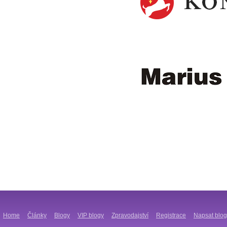
Home
Články
Blogy
VIP blogy
Zpravodajství
Registrace
Napsat blog