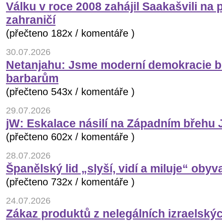
Válku v roce 2008 zahájil Saakašvili na
zahraničí
(přečteno 182x / komentáře )
30.07.2026
Netanjahu: Jsme moderní demokracie boj
barbarům
(přečteno 543x / komentáře )
29.07.2026
jW: Eskalace násilí na Západním břehu
(přečteno 602x / komentáře )
28.07.2026
Španělský lid „slyší, vidí a miluje“ oby
(přečteno 732x / komentáře )
24.07.2026
Zákaz produktů z nelegálních izraelský