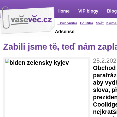
Home
VIP blogy
Blog
Ekonomika
Politika
Svět
Kome
Adsense
Zabili jsme tě, teď nám zapl
25.2.202
Obchod 
parafráz
aby vydě
slova, p
preziden
Coolidge
nejkratš