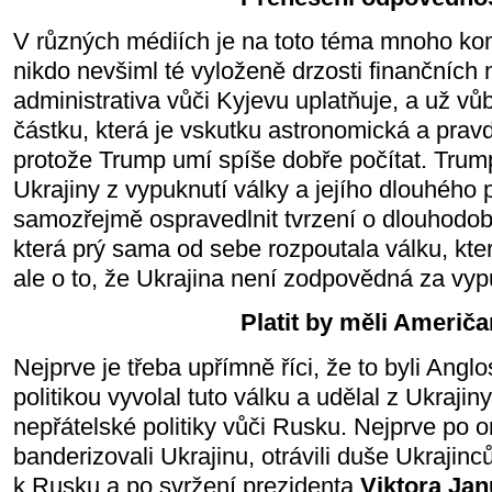
V různých médiích je na toto téma mnoho kom
nikdo nevšiml té vyloženě drzosti finančních 
administrativa vůči Kyjevu uplatňuje, a už v
částku, která je vskutku astronomická a prav
protože Trump umí spíše dobře počítat. Tru
Ukrajiny z vypuknutí války a jejího dlouhého
samozřejmě ospravedlnit tvrzení o dlouhodob
která prý sama od sebe rozpoutala válku, kte
ale o to, že Ukrajina není zodpovědná za vy
Platit by měli Američ
Nejprve je třeba upřímně říci, že to byli Ang
politikou vyvolal tuto válku a udělal z Ukrajin
nepřátelské politiky vůči Rusku. Nejprve po o
banderizovali Ukrajinu, otrávili duše Ukrajinc
k Rusku a po svržení prezidenta
Viktora Ja