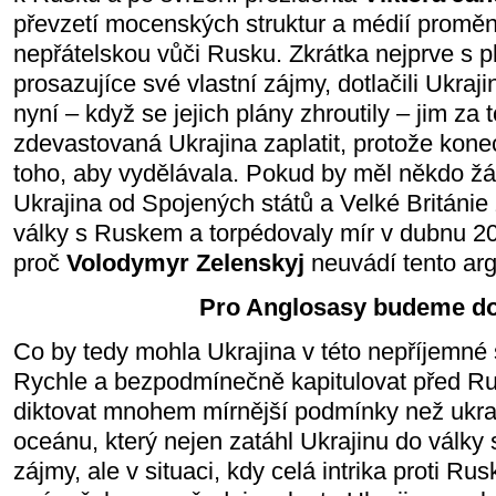
převzetí mocenských struktur a médií proměni
nepřátelskou vůči Rusku. Zkrátka nejprve s p
prosazujíce své vlastní zájmy, dotlačili Ukra
nyní – když se jejich plány zhroutily – jim za
zdevastovaná Ukrajina zaplatit, protože kone
toho, aby vydělávala. Pokud by měl někdo žá
Ukrajina od Spojených států a Velké Británie za
války s Ruskem a torpédovaly mír v dubnu 2
proč
Volodymyr Zelenskyj
neuvádí tento ar
Pro Anglosasy budeme d
Co by tedy mohla Ukrajina v této nepříjemné 
Rychle a bezpodmínečně kapitulovat před Ru
diktovat mnohem mírnější podmínky než ukra
oceánu, který nejen zatáhl Ukrajinu do války
zájmy, ale v situaci, kdy celá intrika proti Ru