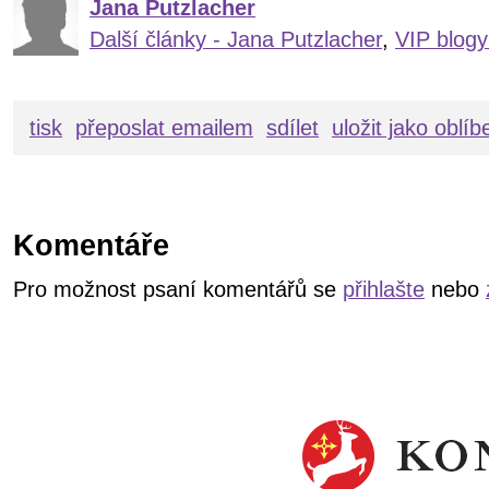
Jana Putzlacher
Další články - Jana Putzlacher
,
VIP blogy
tisk
přeposlat emailem
sdílet
uložit jako oblí
Komentáře
Pro možnost psaní komentářů se
přihlašte
nebo