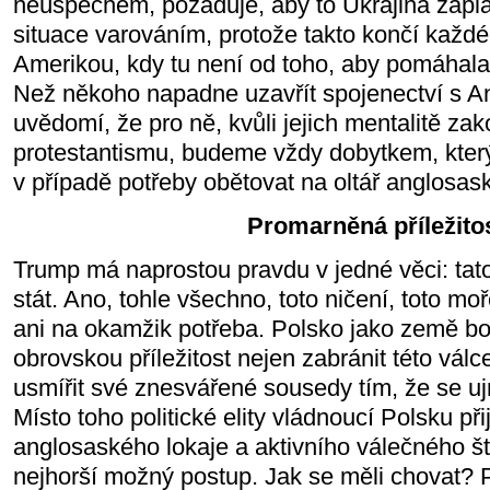
neúspěchem, požaduje, aby to Ukrajina zaplat
situace varováním, protože takto končí každé
Amerikou, kdy tu není od toho, aby pomáhala,
Než někoho napadne uzavřít spojenectví s An
uvědomí, že pro ně, kvůli jejich mentalitě za
protestantismu, budeme vždy dobytkem, který 
v případě potřeby obětovat na oltář anglosas
Promarněná příležito
Trump má naprostou pravdu v jedné věci: tat
stát. Ano, tohle všechno, toto ničení, toto moř
ani na okamžik potřeba. Polsko jako země boh
obrovskou příležitost nejen zabránit této válc
usmířit své znesvářené sousedy tím, že se uj
Místo toho politické elity vládnoucí Polsku při
anglosaského lokaje a aktivního válečného štv
nejhorší možný postup. Jak se měli chovat? 