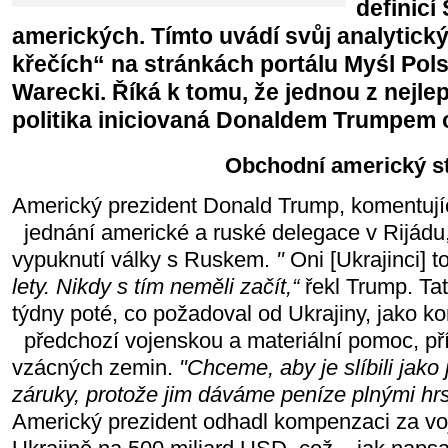
definicí
amerických. Tímto uvádí svůj analytick
křečích“ na stránkách portálu Myśl Pol
Warecki. Říká k tomu, že jednou z nejlepš
politika iniciovaná Donaldem Trumpem o
Obchodní americký st
Americký prezident Donald Trump, komentujíc
jednání americké a ruské delegace v Rijádu, 
vypuknutí války s Ruskem.
"
Oni [Ukrajinci] t
lety. Nikdy s tím neměli začít,“
řekl Trump. Ta
týdny poté, co požadoval od Ukrajiny, jako 
předchozí vojenskou a materiální pomoc, p
vzácných zemin.
"Chceme, aby je slíbili jako
záruky, protože jim dáváme peníze plnými hrs
Americký prezident odhadl kompenzaci za v