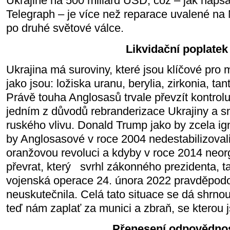
Ukrajině na 500 miliard USD, což – jak napsa
Telegraph – je více než reparace uvalené 
po druhé světové válce.
Likvidační poplatek
Ukrajina má suroviny, které jsou klíčové pro
jako jsou: ložiska uranu, berylia, zirkonia, tant
Právě touha Anglosasů trvale převzít kontrolu
jedním z důvodů rebranderizace Ukrajiny a sna
ruského vlivu. Donald Trump jako by zcela ig
by Anglosasové v roce 2004 nedestabilizovali 
oranžovou revoluci a kdyby v roce 2014 neorg
převrat, který svrhl zákonného prezidenta, t
vojenská operace 24. února 2022 pravděpod
neuskutečnila. Celá tato situace se dá shrnout
teď nám zaplať za munici a zbraň, se kterou j
Přenesení odpovědnos