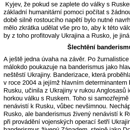
Kyjev, že pokud se zaplete do války s Rus
základní humanitární pomoci počítat s žádno
době silně rostoucího napětí bylo nutné navr
mělo zkrátka udělat vše pro to, aby k této vá
by z toho profitovaly Ukrajina a Rusko, je jiná
Šlechtění banderism
A ještě jedna úvaha na závěr. Po žurnalistice 
málokdo poukazuje na banderismus jako hlav
neštěstí Ukrajiny. Banderizace, která proběhl
v roce 2004 a jejímž hlavním determinantem by
Rusku, učinila z Ukrajiny v rukou Anglosasů i
horkou válku s Ruskem. Toho si samozřejmě 
nenávistí k Rusku, vůbec nevšimnou. Necháp
Rusko, ale banderismus živený nenávistí k 
při provádění vojenských operací šetří Ukraji
banderismus živený Západem, stejně jako Do