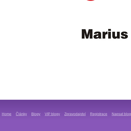
Home
Články
Blogy
VIP blogy
Zpravodajství
Registrace
Napsat blog