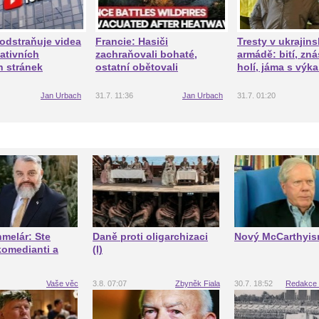
odstraňuje videa
Francie: Hasiči
Tresty v ukrajin
ativních
zachraňovali bohaté,
armádě: bití, zná
 stránek
ostatní obětovali
holí, jáma s výka
Jan Urbach
31.7. 11:36
Jan Urbach
31.7. 01:20
melár: Ste
Daně proti oligarchizaci
Nový McCarthyi
komedianti a
(I)
Vaše věc
3.8. 07:07
Zbyněk Fiala
30.7. 18:52
Redakce 