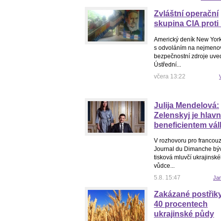
Zvláštní operační
skupina CIA proti
Americký deník New Yor
s odvoláním na nejmen
bezpečnostní zdroje uved
Ústřední...
včera 13:22
Julija Mendelová:
Zelenskyj je hlav
beneficientem vál
V rozhovoru pro francou
Journal du Dimanche bý
tisková mluvčí ukrajinsk
vůdce...
5.8. 15:47
Ja
Zakázané postřik
40 procentech
ukrajinské půdy