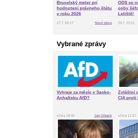
Bruselský meter pri
ODS se n
hodnotení právneho štátu
coby šéf
v roku 2026
Letiště!
27.7. 00:17
Nové slovo
25.7. 23:21
Vybrané zprávy
Vyhraje za měsíc v Sasko-
Zvláštní 
Anhaltsku AfD?
CIA proti
včera 18:46
Jan Urbach
včera 13:22