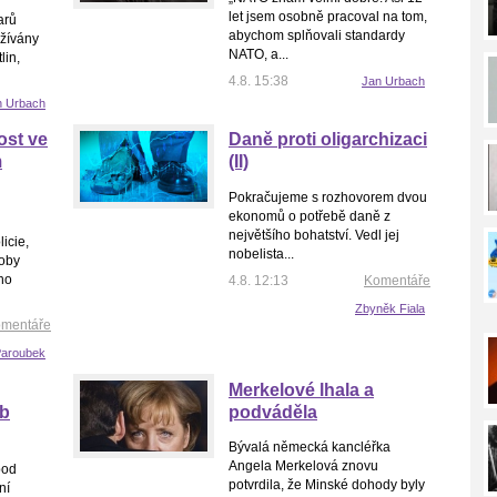
let jsem osobně pracoval na tom,
arů
abychom splňovali standardy
užívány
NATO, a...
lin,
4.8. 15:38
Jan Urbach
n Urbach
ost ve
Daně proti oligarchizaci
m
(II)
Pokračujeme s rozhovorem dvou
ekonomů o potřebě daně z
největšího bohatství. Vedl jej
icie,
nobelista...
coby
ého
4.8. 12:13
Komentáře
Zbyněk Fiala
mentáře
 Paroubek
Merkelové lhala a
eb
podváděla
Bývalá německá kancléřka
Angela Merkelová znovu
pod
potvrdila, že Minské dohody byly
ní