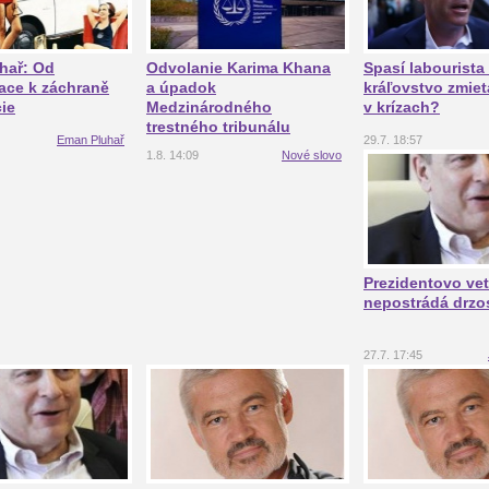
hař: Od
Odvolanie Karima Khana
Spasí labourist
ace k záchraně
a úpadok
kráľovstvo zmiet
ie
Medzinárodného
v krízach?
trestného tribunálu
Eman Pluhař
29.7. 18:57
1.8. 14:09
Nové slovo
Prezidentovo ve
nepostrádá drzos
27.7. 17:45