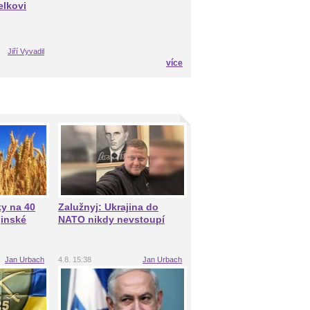
elkovi
Jiří Vyvadil
více
ky na 40
Zalužnyj: Ukrajina do
jinské
NATO nikdy nevstoupí
Jan Urbach
4.8. 15:38
Jan Urbach