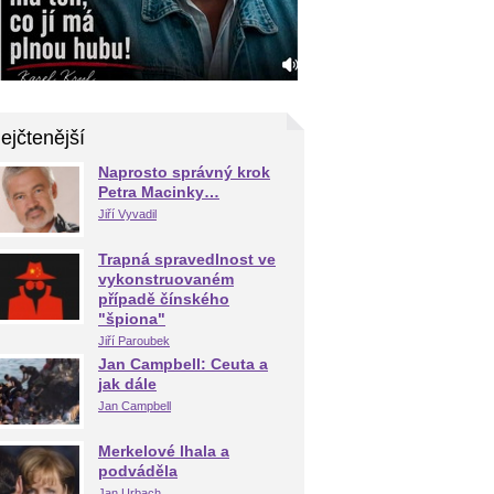
ejčtenější
Naprosto správný krok
Petra Macinky…
Jiří Vyvadil
Trapná spravedlnost ve
vykonstruovaném
případě čínského
"špiona"
Jiří Paroubek
Jan Campbell: Ceuta a
jak dále
Jan Campbell
Merkelové lhala a
podváděla
Jan Urbach