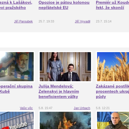
ezná k Lašákovi,
Opozice je pátou kolonou
Premiér už Koud
ovi pražského
nepřátelské EU
řekl, že skončí
Jiří Paroubek
25.7. 19:33
Jiří Vyvadil
23.7. 15:14
operační skupina
Julija Mendelová:
Zakázané postři
 Kubě
Zelenskyj je hlavním
procentech ukra
beneficientem války
půdy
Vaše věc
5.8. 15:47
Jan Urbach
5.8. 12:21