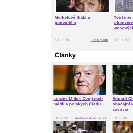
Merkelové lhala a
YouTube 
podváděla
z konzerv
webových
3.8. 10:15
Jan Urbach
31.7. 11:51
Články
Leszek Miller: Dvojí metr
Eduard Ch
médií a polských úřadů
obyčajní 
šašovia
3.8. 17:39
Redakce Vaše věc.cz
3.8. 17:30