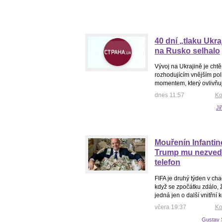
40 dní „tlaku Ukra
na Rusko selhalo
Vývoj na Ukrajině je cht
rozhodujícím vnějším pol
momentem, který ovlivňuj
dnes 11:57
Ko
Ji
Mouřenín Infantin
Trump mu nezved
telefon
FIFA je druhý týden v cha
když se zpočátku zdálo, 
jedná jen o další vnitřní ko
včera 19:37
Ko
Gustav 