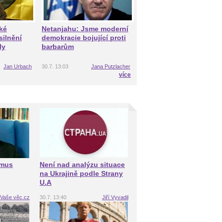
ské
Netanjahu: Jsme moderní
silnění
demokracie bojující proti
ly
barbarům
Jan Urbach
30.7. 13:03
Jana Putzlacher
více
smus
Není nad analýzu situace
na Ukrajině podle Strany
U.A
Vaše věc.cz
30.7. 13:40
Jiří Vyvadil