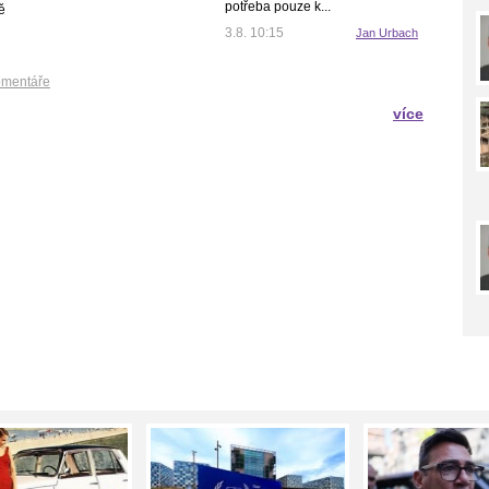
potřeba pouze k...
ě
3.8. 10:15
Jan Urbach
mentáře
více