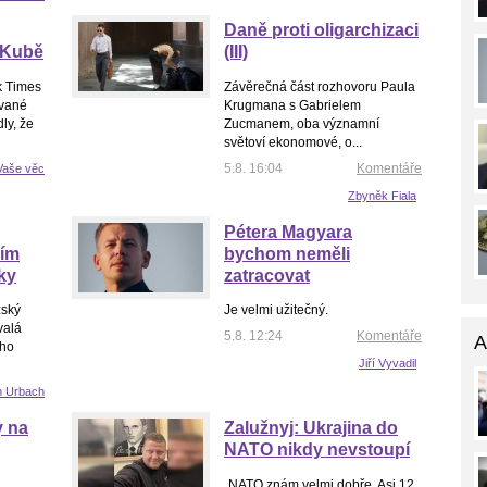
Daně proti oligarchizaci
 Kubě
(III)
k Times
Závěrečná část rozhovoru Paula
ované
Krugmana s Gabrielem
ly, že
Zucmanem, oba významní
světoví ekonomové, o...
5.8. 16:04
Komentáře
Vaše věc
Zbyněk Fiala
Pétera Magyara
ním
bychom neměli
ky
zatracovat
zský
Je velmi užitečný.
valá
5.8. 12:24
Komentáře
A
ého
Jiří Vyvadil
n Urbach
y na
Zalužnyj: Ukrajina do
NATO nikdy nevstoupí
„NATO znám velmi dobře. Asi 12