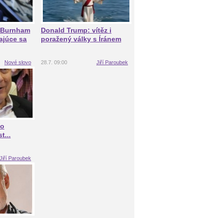
a Burnham
Donald Trump: vítěz i
ajúce sa
poražený války s Íránem
Nové slovo
28.7. 09:00
Jiří Paroubek
to
t...
Jiří Paroubek