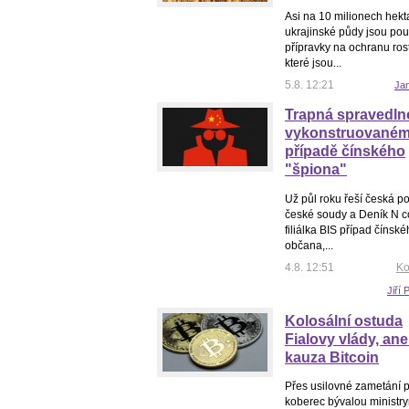
Asi na 10 milionech hekt
ukrajinské půdy jsou po
přípravky na ochranu rost
které jsou...
5.8. 12:21
Ja
Trapná spravedln
vykonstruované
případě čínského
"špiona"
Už půl roku řeší česká pol
české soudy a Deník N 
filiálka BIS případ čínsk
občana,...
4.8. 12:51
Ko
Jiří
Kolosální ostuda
Fialovy vlády, an
kauza Bitcoin
Přes usilovné zametání 
koberec bývalou ministry