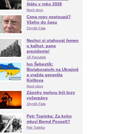
štátu v roku 2026
Nové slovo
Cena ropy nestoupá?
Všeho do času
Zbyněk Fiala
Nechci si utahovat řemen
u kalhot, pane
prezidente!
Jiří Paroubek
Ivo Šebestík:
Biolaboratoře na Ukrajině
a vražda generála
Kirillova
Nové slovo
Zásoby mohou být brzy
vyčerpány
Zbyněk Fiala
Petr Topinka: Za koho
mluví Bernd Posselt?
Petr Topinka