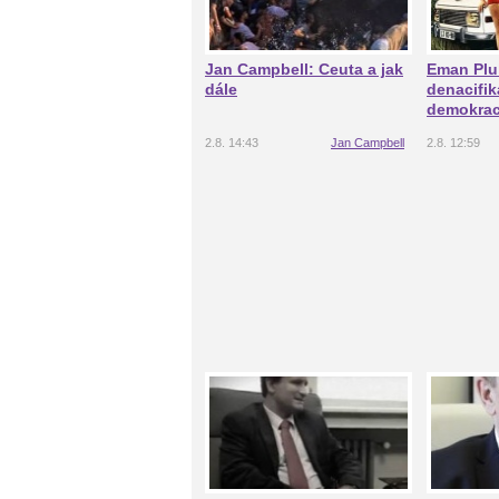
Jan Campbell: Ceuta a jak
Eman Plu
dále
denacifik
demokrac
2.8. 14:43
Jan Campbell
2.8. 12:59