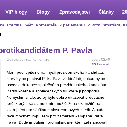
VIP blogy
Blogy
Zpravodajství
Články
20
ka
Politika
Svět
Komentáře
Z parlamentu
Životní prostředí
K
e
protikandidátem P. Pavla
Domácí politika
,
Komentáře
včera 02:40
Jiří Paroubek
Mám pochopitelně na mysli prezidentského kandidáta,
který by se postavil Petru Pavlovi. Ideálně, pokud by se to
povedlo dokonce společného prezidentského kandidáta
vládní koalice a společenských sil, které jí podporují.
Nemyslím si ale, že by bylo dobré ukazovat předčasně
terč, kterým se stane tento muž či žena okamžitě po
zveřejnění pro většinu mainstreamových médií. A bude
také mocným impulsem pro zaměření kampaně Petra
Pavla. Bude impulsem pro miliardáře, kteří zafinancovali