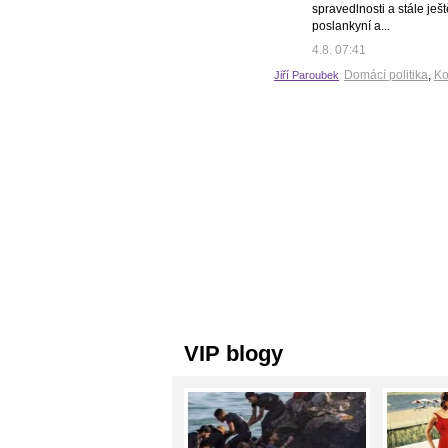
spravedlnosti a stále ješt
poslankyní a...
4.8. 07:41
Domácí politika
,
Ko
Jiří Paroubek
VIP blogy