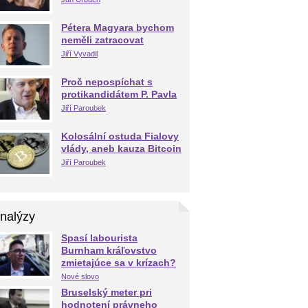
Pétera Magyara bychom
neměli zatracovat
Jiří Vyvadil
Proč nepospíchat s
protikandidátem P. Pavla
Jiří Paroubek
Kolosální ostuda Fialovy
vlády, aneb kauza Bitcoin
Jiří Paroubek
nalýzy
Spasí labourista
Burnham kráľovstvo
zmietajúce sa v krízach?
Nové slovo
Bruselský meter pri
hodnotení právneho