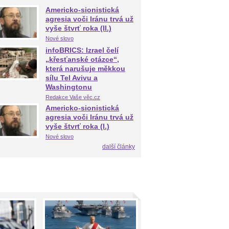
Americko-sionistická
agresia voči Iránu trvá už
vyše štvrť roka (II.)
Nové slovo
infoBRICS: Izrael čelí
„křesťanské otázce“,
která narušuje měkkou
sílu Tel Avivu a
Washingtonu
Redakce Vaše věc.cz
Americko-sionistická
agresia voči Iránu trvá už
vyše štvrť roka (I.)
Nové slovo
další články