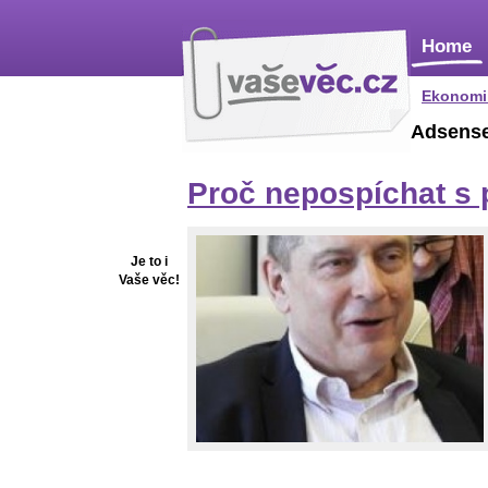
Home
Ekonomi
Adsens
Proč nepospíchat s 
Je to i
Vaše věc!