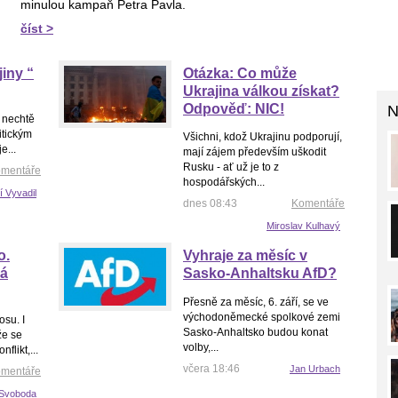
minulou kampaň Petra Pavla.
číst >
jiny “
Otázka: Co může
Ukrajina válkou získat?
Odpověď: NIC!
N
ě nechtě
itickým
Všichni, kdož Ukrajinu podporují,
e...
mají zájem především uškodit
Rusku - ať už je to z
mentáře
hospodářských...
ří Vyvadil
dnes 08:43
Komentáře
Miroslav Kulhavý
o.
Vyhraje za měsíc v
á
Sasko-Anhaltsku AfD?
Přesně za měsíc, 6. září, se ve
východoněmecké spolkové zemi
osu. I
Sasko-Anhaltsko budou konat
že se
volby,...
nflikt,...
včera 18:46
Jan Urbach
mentáře
Svoboda