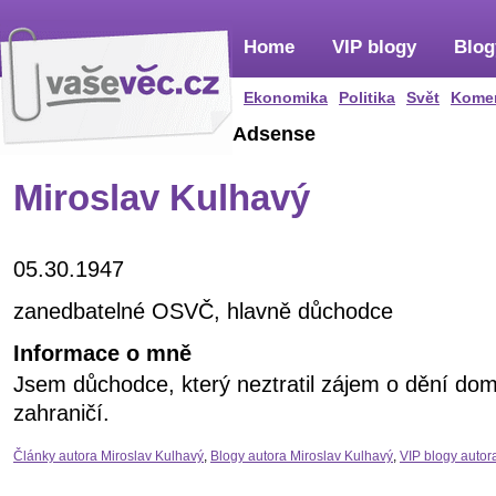
Home
VIP blogy
Blog
Ekonomika
Politika
Svět
Kome
Adsense
Miroslav Kulhavý
05.30.1947
zanedbatelné OSVČ, hlavně důchodce
Informace o mně
Jsem důchodce, který neztratil zájem o dění dom
zahraničí.
Články autora Miroslav Kulhavý
,
Blogy autora Miroslav Kulhavý
,
VIP blogy autor