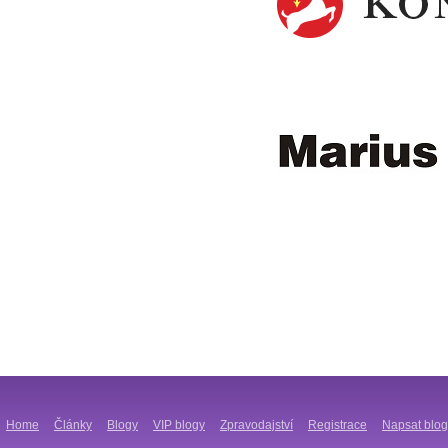
Home
Články
Blogy
VIP blogy
Zpravodajství
Registrace
Napsat blog