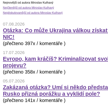
Nejnovější od autora Miroslav Kulhavý
Nejčtenější od autora Miroslav Kulhavý
Nejdiskutovanější od autora Miroslav Kulhavý
07.08.2026
Otázka: Co může Ukrajina válkou získa
NIC!
(přečteno 397x / komentáře )
17.07.2026
Evropo, kam kráčíš? Kriminalizovat sv
projevu?
(přečteno 358x / komentáře )
05.07.2026
Zakázaná otázka? Umí si někdo představ
Rusko přizná porážku a vyklidí pole?
(přečteno 141x / komentáře )