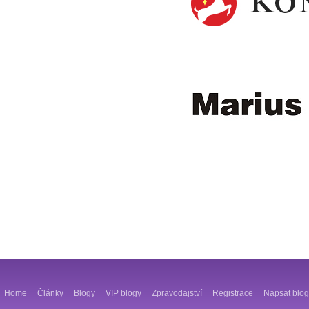
Home
Články
Blogy
VIP blogy
Zpravodajství
Registrace
Napsat blog