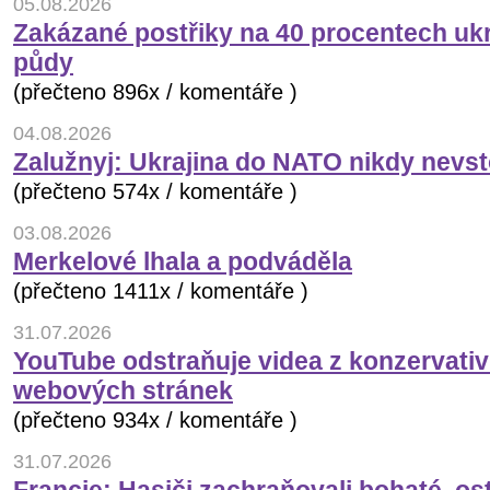
05.08.2026
Zakázané postřiky na 40 procentech uk
půdy
(přečteno 896x / komentáře )
04.08.2026
Zalužnyj: Ukrajina do NATO nikdy nevs
(přečteno 574x / komentáře )
03.08.2026
Merkelové lhala a podváděla
(přečteno 1411x / komentáře )
31.07.2026
YouTube odstraňuje videa z konzervati
webových stránek
(přečteno 934x / komentáře )
31.07.2026