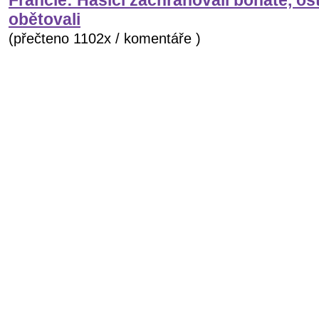
Francie: Hasiči zachraňovali bohaté, os
obětovali
(přečteno 1102x / komentáře )