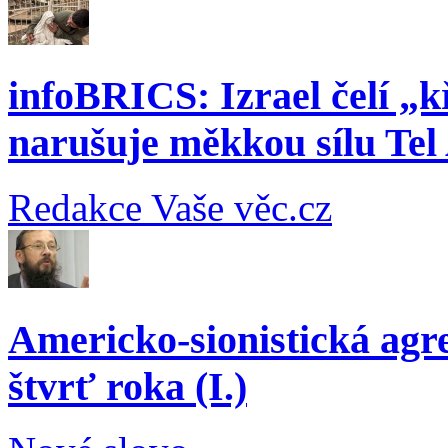
infoBRICS: Izrael čelí „k
narušuje měkkou sílu Tel
Redakce Vaše věc.cz
Americko-sionistická agre
štvrť roka (I.)