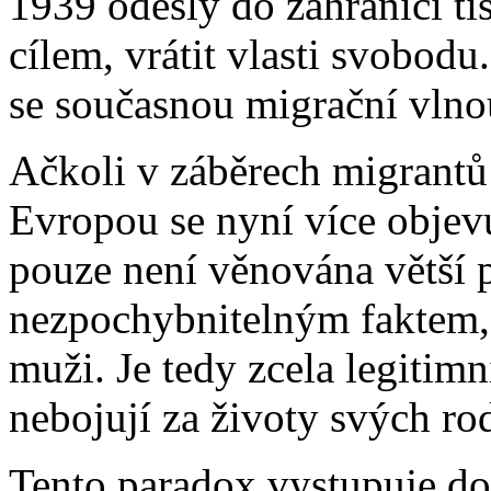
1939 odešly do zahraničí t
cílem, vrátit vlasti svobod
se současnou migrační vlno
Ačkoli v záběrech migrantů 
Evropou se nyní více objevu
pouze není věnována větší p
nezpochybnitelným faktem, 
muži. Je tedy zcela legitimn
nebojují za životy svých r
Tento paradox vystupuje do 