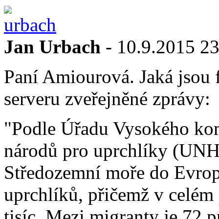
Jan Urbach
- 10.9.2015 23
Paní Amiourová. Jaká jsou f
serveru zveřejněné zprávy:
"Podle Úřadu Vysokého kom
národů pro uprchlíky (UNH
Středozemní moře do Evropy 
uprchlíků, přičemž v celém
tisíc. Mezi migranty je 72 p