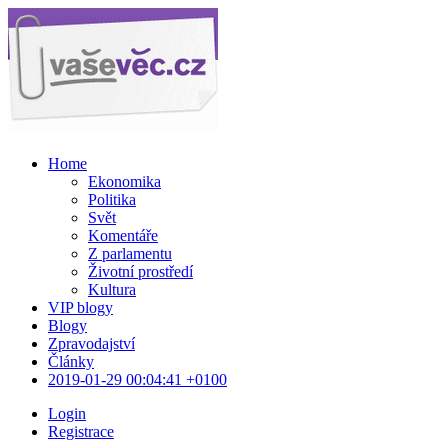
Home
Ekonomika
Politika
Svět
Komentáře
Z parlamentu
Životní prostředí
Kultura
VIP blogy
Blogy
Zpravodajství
Články
2019-01-29 00:04:41 +0100
Login
Registrace