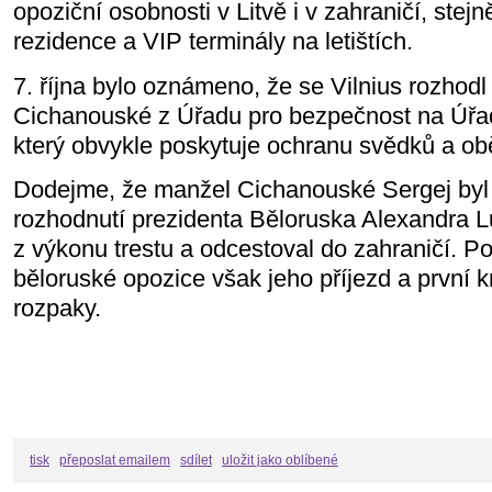
opoziční osobnosti v Litvě i v zahraničí, stejn
rezidence a VIP terminály na letištích.
7. října bylo oznámeno, že se Vilnius rozhodl
Cichanouské z Úřadu pro bezpečnost na Úřad 
který obvykle poskytuje ochranu svědků a obě
Dodejme, že manžel Cichanouské Sergej byl 
rozhodnutí prezidenta Běloruska Alexandra 
z výkonu trestu a odcestoval do zahraničí. Po
běloruské opozice však jeho příjezd a první k
rozpaky.
tisk
přeposlat emailem
sdílet
uložit jako oblíbené