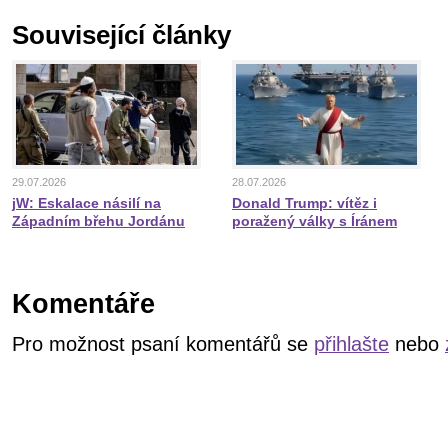
Související články
29.07.2026
28.07.2026
jW: Eskalace násilí na
Donald Trump: vítěz i
Západním břehu Jordánu
poražený války s Íránem
Komentáře
Pro možnost psaní komentářů se
přihlašte
nebo