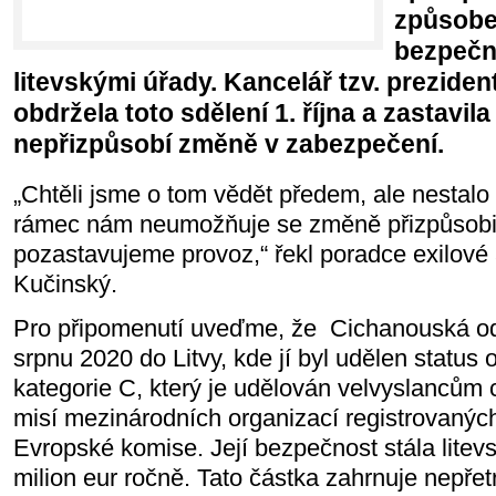
způsobe
bezpečn
litevskými úřady. Kancelář tzv. prezid
obdržela toto sdělení 1. října a zastavil
nepřizpůsobí změně v zabezpečení.
„Chtěli jsme o tom vědět předem, ale nestalo
rámec nám neumožňuje se změně přizpůsobit
pozastavujeme provoz,“ řekl poradce exilové 
Kučinský.
Pro připomenutí uveďme, že
Cichanouská od
srpnu 2020 do Litvy, kde jí byl udělen status o
kategorie C, který je udělován velvyslancům 
misí mezinárodních organizací registrovaných
Evropské komise. Její bezpečnost stála litevs
milion eur ročně. Tato částka zahrnuje nepřet