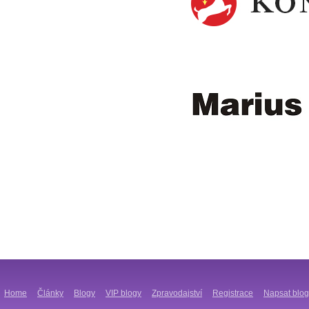
Home
Články
Blogy
VIP blogy
Zpravodajství
Registrace
Napsat blog