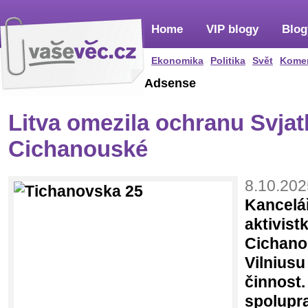
Home
VIP blogy
Blog
Ekonomika
Politika
Svět
Kome
Adsense
Litva omezila ochranu Svjat
Cichanouské
8.10.202
Kancelá
aktivist
Cichano
Vilniusu
činnost.
spolupra