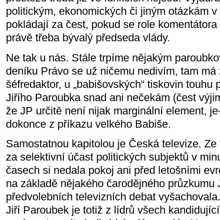
politickým, ekonomických či jiným otázkám v 
pokládají za čest, pokud se role komentátora 
právě třeba bývalý předseda vlády.
Ne tak u nás. Stále trpíme nějakým paroub
deníku Právo se už ničemu nedivím, tam má
šéfredaktor, u „babišovských“ tiskovin touhu 
Jiřího Paroubka snad ani nečekám (čest výji
že JP určitě není nijak marginální element, je-
dokonce z příkazu velkého Babiše.
Samostatnou kapitolou je Česká televize. Ze 
za selektivní účast politických subjektů v mi
časech si nedala pokoj ani před letošními ev
na základě nějakého čarodějného průzkumu J
předvolebních televizních debat vyšachovala
Jiří Paroubek je totiž z lídrů všech kandidujíc