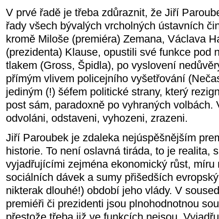
V prvé řadě je třeba zdůraznit, že Jiří Parou
řady všech bývalých vrcholných ústavních čin
kromě Miloše (premiéra) Zemana, Václava Ha
(prezidenta) Klause, opustili své funkce po
tlakem (Gross, Špidla), po vyslovení nedůvě
přímým vlivem policejního vyšetřování (Nečas
jediným (!) šéfem politické strany, který rezi
post sám, paradoxně po vyhraných volbách. Vš
odvoláni, odstaveni, vyhozeni, zrazeni.
Jiří Paroubek je zdaleka nejúspěšnějším pr
historie. To není oslavná tiráda, to je realita,
vyjadřujícími zejména ekonomický růst, míru
sociálních dávek a sumy přišedších evropský
nikterak dlouhé!) období jeho vlády. V souse
premiéři či prezidenti jsou plnohodnotnou souč
přestože třeba již ve funkcích nejsou. Vyjadřu