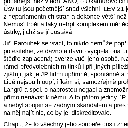
početnější než vládní ANO, o Okamurovcích 
Úsvitu jsou početnější snad všichni. LEV 21 
z neparlamentních stran a dokonce větší než 
Nemusí trpět a taky netrpí komplexem méněce
ústrky, jichž se jí dostává!
Jiří Paroubek se vrací, to nikdo nemůže popř
potěšitelné, že dávno a dávno vyčpěla ona um
štědře zaplacená) averze vůči jeho osobě. Na
rámci předvolebních mítinků i při jiných přílež
zjišťuji, jak je JP lidmi upřímně, spontánně a
Lidé nejsou hloupí, říkám si, samozřejmě pro
Langrů a spol. o naprostou negaci a znemožn
přímo nenávist k němu. A to přitom jediný JP 
a nebyl spojen se žádným skandálem a přes
na něj najít nic, co by jej diskreditovalo.
Chápu, že to všechny jeho soupeře dosti zne