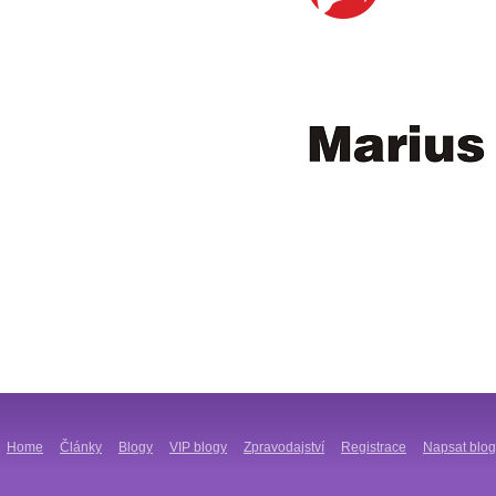
Home
Články
Blogy
VIP blogy
Zpravodajství
Registrace
Napsat blog