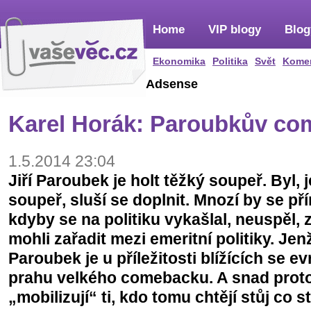
Home
VIP blogy
Blog
Ekonomika
Politika
Svět
Kome
Adsense
Karel Horák: Paroubkův c
1.5.2014 23:04
Jiří Paroubek je holt těžký soupeř. Byl, 
soupeř, sluší se doplnit. Mnozí by se přím
kdyby se na politiku vykašlal, neuspěl, 
mohli zařadit mezi emeritní politiky. Jen
Paroubek je u příležitosti blížících se 
prahu velkého comebacku. A snad proto 
„mobilizují“ ti, kdo tomu chtějí stůj co st