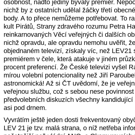
osobnost, nadto jediný bývalý premiér. Nepo
nichž by z ostatních udělal žáčky třetí obecné
body. A to přece nemůžeme potřebovat. To ra
kult Pirátů, Strany zdravého rozumu Petra Ha
reinkarnovaných Věcí veřejných či dalších o
nichž opravdu, ale opravdu nemohu uvěřit, ž
objednaném televizí, získaly víc, než LEV21
premiérem v čele, která atakuje v jiném průzk
procent preferencí. Že České televizi vyšel 
mírou volební potencionality než Jiří Paroube
astronomická! Až si ČT uvědomí, že je veřejno
veřejnou službu, což s sebou nese povinnost 
předvolebních diskuzích všechny kandidující 
asi pod drnem.
Vyvrátím ještě jeden dosti frekventovaný ob
LEV 21 je tzv. malá strana, o níž netřeba inf