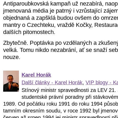
Antiparoubkovská kampaň už nezabírá, naopa
jmenovaná média je patrný i vzrůstající záje
objednaná a zapšklá budou ovšem do omrzen
mantry o Czechteku, vraždě Kočky, Restaurac
dalších pitomostech.
Zbytečně. Poptávka po vzdělaných a zkušen
velká. Tomu nikdo nezabrání, ať se snaží seb
nouze.
Karel Horák
Další články - Karel Horák
,
VIP blogy - K
Stínový ministr spravedlnosti za LEV 21.
studentské právní poradny při stávkové
1989. Od počátku roku 1991 do roku 1994 působi
tamním okresním soudu, v roce 1992 byl jmeno
červen až srpen 1994 jej ministr spravedlnosti přid