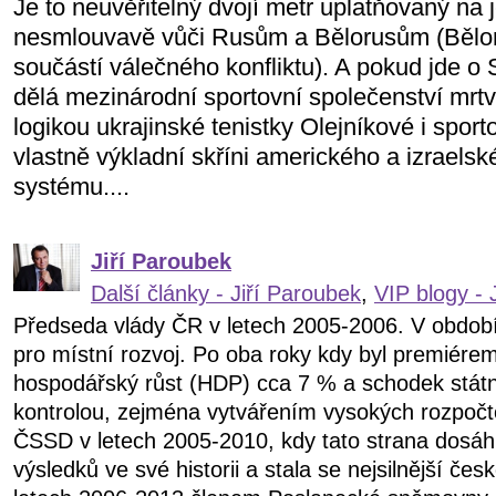
Je to neuvěřitelný dvojí metr uplatňovaný na 
nesmlouvavě vůči Rusům a Bělorusům (Bělor
součástí válečného konfliktu). A pokud jde o 
dělá mezinárodní sportovní společenství mrt
logikou ukrajinské tenistky Olejníkové i sporto
vlastně výkladní skříni amerického a izraelsk
systému....
Jiří Paroubek
Další články - Jiří Paroubek
,
VIP blogy - 
Předseda vlády ČR v letech 2005-2006. V obdob
pro místní rozvoj. Po oba roky kdy byl premiére
hospodářský růst (HDP) cca 7 % a schodek státn
kontrolou, zejména vytvářením vysokých rozpočt
ČSSD v letech 2005-2010, kdy tato strana dosáhl
výsledků ve své historii a stala se nejsilnější čes