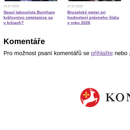
29.07.2026
27.07.2026
Spasí labourista Burnham
Bruselský meter pri
kráľovstvo zmietajúce sa
hodnotení právneho štátu
v krízach?
v roku 2026
Komentáře
Pro možnost psaní komentářů se
přihlašte
nebo