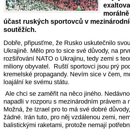
exaltova
morálně
účast ruských sportovců v mezinárodní
soutěžích.
Dobře, připusťme, že Rusko uskutečnilo svou
Ukrajině. Mělo pro to sice své důvody, na pr
rozšiřování NATO o Ukrajinu, tedy zemi s teo
miliony obyvatel. Ruští sportovci jsou prý po
kremelské propagandy. Nevím sice v čem, mo
loajální ke svému státu.
Ale chci se zaměřit na něco jiného. Nedávno 
napadli v rozporu s mezinárodním právem a 
Možná, že Izrael pro to má své dobré důvody,
žádné. Irán tuto, pro něj vzdálenou zemi, ne
balistickými raketami, protože nemají potřeb