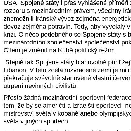
USA. Spojené státy i přes vyhlášené příměří 
rozporu s mezinárodním právem, všechny irán
znemožnili Iránský vývoz zejména energetick
dovoz zejména potravin. Tedy, aby vyvolaly v
krizi. O něco podobného se Spojené státy s 
mezinárodního společenství společenství pok
Cílem je změnit na Kubě politický režim.
Stejně tak Spojené státy blahovolně přihlížej
Libanon. V této zcela rozvrácené zemi je milio
překračuje svévolně stanovené vlastní červen
utrpení nevinných civilistů.
Přesto žádná mezinárodní sportovní federac
tom, že by se američtí a izraelští sportovci
ne
mistrovství světa v kopané anebo olympijský
světa v jiných sportech.