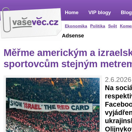
Home
VIP blogy
Blog
Ekonomika
Politika
Svět
Kome
Adsense
Měřme americkým a izraels
sportovcům stejným metre
2.6.2026
Na sociá
respekti
Faceboo
vyjádře
ukrajins
Olijnyko