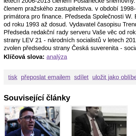
letech 2006-2013 členem Poslanecké sněmovny.
členem pražského zastupitelstva. v období 199
primátora pro finance. Předseda Společnosti W. 
od roku 1993 až dosud. Vydavatel časopisu Tren
Předseda redakční rady serveru Vaše věc od ro
strany LEV 21 - národních socialistů v letech 20
zvolen předsedou strany Česká suverenita - soci
Klíčová slova:
analýza
tisk
přeposlat emailem
sdílet
uložit jako oblí
Související články