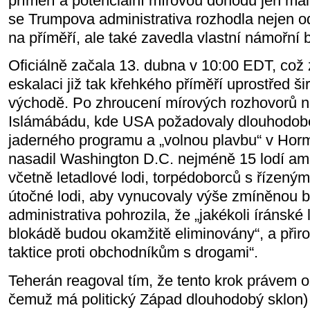
příměří a potenciální mírovou dohodu jen má
se Trumpova administrativa rozhodla nejen o
na příměří, ale také zavedla vlastní námořní 
Oficiálně začala 13. dubna v 10:00 EDT, co
eskalaci již tak křehkého příměří uprostřed š
východě. Po zhroucení mírových rozhovorů n
Islámábádu, kde USA požadovaly dlouhodobé
jaderného programu a „volnou plavbu“ v Hor
nasadil Washington D.C. nejméně 15 lodí am
včetně letadlové lodi, torpédoborců s řízeným
útočné lodi, aby vynucovaly výše zmíněnou 
administrativa pohrozila, že „jakékoli íránské l
blokádě budou okamžitě eliminovány“, a přiro
taktice proti obchodníkům s drogami“.
Teherán reagoval tím, že tento krok právem oz
čemuž má politický Západ dlouhodobý sklon) 