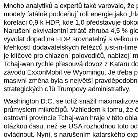
Mnoho analytiků a expertů také varovalo, že 
modely fatálně podceňují roli energie jako „hl
korelací 0,9 k HDP, kde 1,0 představuje doko
Narušení ekvivalentní ztrátě zhruba 4,5 % gl
vyvolat dopad na HDP srovnatelný s velkou 
křehkostí dodavatelských řetězců just-in-time
je klíčové pro chlazení polovodičů, nabízejí
Tchaj-wan rychle přesouvá dovoz z Kataru d
závodu ExxonMobil ve Wyomingu. Je třeba p
masivní změna byla s největší pravděpodobn
strategických cílů Trumpovy administrativy.
Washington D.C. se totiž snažil maximalizova
průmyslem mikročipů. Vzhledem k tomu, že čí
ostrovní provincie Tchaj-wan hraje v této oblas
otázkou času, než se USA rozhodnou toto odv
ovládnout. Nyní, s narušením katarského expo