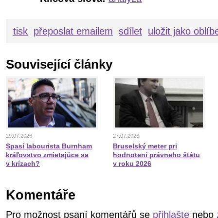
tisk
přeposlat emailem
sdílet
uložit jako oblí
Související články
29.07.2026
27.07.2026
Spasí labourista Burnham
Bruselský meter pri
kráľovstvo zmietajúce sa
hodnotení právneho štátu
v krízach?
v roku 2026
Komentáře
Pro možnost psaní komentářů se
přihlašte
nebo