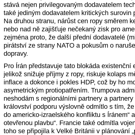
stává nejen privilegovaným dodavatelem techn
také jediným dodavatelem kritických surovin 
Na druhou stranu, nárůst cen ropy směrem k
nebo nad ně zajišťuje nečekaný zisk pro ame
zejména proto, že další přední dodavatelé (m
pirátství ze strany NATO a pokusům o narušen
dopravy.
Pro Írán představuje tato blokáda existenčn
jelikož snižuje příjmy z ropy, riskuje kolaps 
inflace a dokonce i pokles HDP, což by ho moh
asymetrickým protiopatřením. Trumpova admin
neshodám s regionálními partnery a partner
království podporu výslovně odmítlo s tím, ž
do americko-izraelského konfliktu s Íránem“ 
otevřenou plavbu“. Francie také odmítla vojen
toho se připojila k Velké Británii v plánování