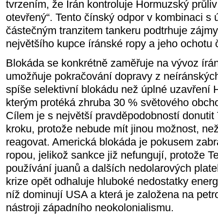
tvrzením, že Írán kontroluje Hormuzský průliv
otevřený“. Tento čínský odpor v kombinaci 
částečným tranzitem tankeru podtrhuje zájmy
největšího kupce íránské ropy a jeho ochotu č
Blokáda se konkrétně zaměřuje na vývoz írán
umožňuje pokračování dopravy z neíránských 
spíše selektivní blokádu než úplné uzavření
kterým protéká zhruba 30 % světového obch
Cílem je s největší pravděpodobností donuti
kroku, protože nebude mít jinou možnost, než
reagovat. Americká blokáda je pokusem zabr
ropou, jelikož sankce již nefungují, protože 
používání juanů a dalších nedolarových plat
krize opět odhaluje hluboké nedostatky energe
níž dominují USA a která je založena na petr
nástroji západního neokolonialismu.