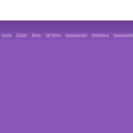
Home
Články
Blogy
VIP blogy
Zpravodajství
Registrace
Napsat blog