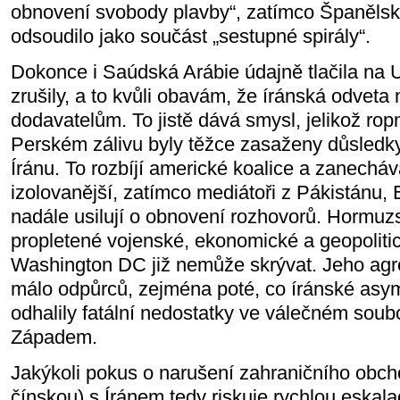
obnovení svobody plavby“, zatímco Španělsk
odsoudilo jako součást „sestupné spirály“.
Dokonce i Saúdská Arábie údajně tlačila na
zrušily, a to kvůli obavám, že íránská odveta
dodavatelům. To jistě dává smysl, jelikož ro
Perském zálivu byly těžce zasaženy důsledky
Íránu. To rozbíjí americké koalice a zanecháv
izolovanější, zatímco mediátoři z Pákistánu,
nadále usilují o obnovení rozhovorů. Hormuzs
propletené vojenské, ekonomické a geopolitic
Washington DC již nemůže skrývat. Jeho agre
málo odpůrců, zejména poté, co íránské asym
odhalily fatální nedostatky ve válečném soub
Západem.
Jakýkoli pokus o narušení zahraničního obc
čínskou) s Íránem tedy riskuje rychlou eskalac