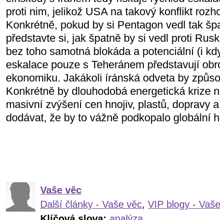
proti nim, jelikož USA na takový konflikt roz
Konkrétně, pokud by si Pentagon vedl tak špat
představte si, jak špatně by si vedl proti Rus
bez toho samotná blokáda a potenciální (i 
eskalace pouze s Teheránem představují obro
ekonomiku. Jakákoli íránská odveta by způsob
Konkrétně by dlouhodobá energetická krize n
masivní zvýšení cen hnojiv, plastů, dopravy a
dodávat, že by to vážně podkopalo globální h
Vaše věc
Další články - Vaše věc
,
VIP blogy - Vaš
Klíčová slova:
analýza