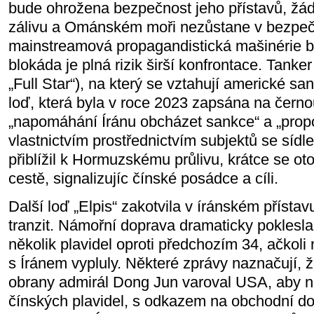
bude ohrožena bezpečnost jeho přístavů, žá
zálivu a Ománském moři nezůstane v bezpeč
mainstreamová propagandistická mašinérie b
blokáda je plná rizik širší konfrontace. Tanker
„Full Star“), na který se vztahují americké s
loď, která byla v roce 2023 zapsána na černou
„napomáhání Íránu obcházet sankce“ a „prop
vlastnictvím prostřednictvím subjektů se sídl
přiblížil k Hormuzskému průlivu, krátce se oto
cestě, signalizujíc čínské posádce a cíli.
Další loď „Elpis“ zakotvila v íránském příst
tranzit. Námořní doprava dramaticky poklesla,
několik plavidel oproti předchozím 34, ačkoli
s Íránem vypluly. Některé zprávy naznačují, ž
obrany admirál Dong Jun varoval USA, aby 
čínských plavidel, s odkazem na obchodní d