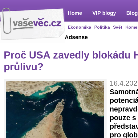
Home
VIP blogy
Blog
Ekonomika
Politika
Svět
Kome
Adsense
Proč USA zavedly blokádu
průlivu?
16.4.202
Samotná
potenciá
nepravd
pouze s
představ
pro glob