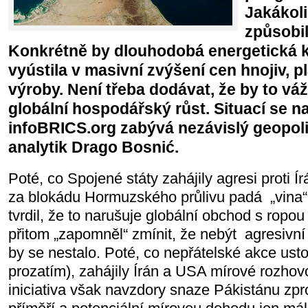
Jakákoli
způsobil
Konkrétně by dlouhodobá energetická k
vyústila v masivní zvýšení cen hnojiv, p
výroby. Není třeba dodávat, že by to v
globální hospodářský růst. Situací se n
infoBRICS.org zabývá nezávislý geopoli
analytik Drago Bosnić.
Poté, co Spojené státy zahájily agresi proti Ír
za blokádu Hormuzského průlivu padá „vina
tvrdil, že to narušuje globální obchod s rop
přitom „zapomněl“ zmínit, že nebýt agresivní
by se nestalo. Poté, co nepřátelské akce usto
prozatím), zahájily Írán a USA mírové rozhov
iniciativa však navzdory snaze Pákistánu zpr