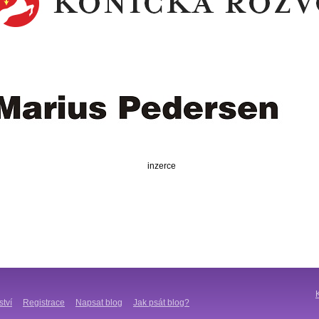
inzerce
ství
Registrace
Napsat blog
Jak psát blog?