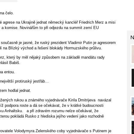
na čelo.
é agrese na Ukrajině jednat německý kancléř Friedrich Merz a misi
 a komise. Novinářům to při odjezdu na summit zemí EU
N
 současně je jasné, že ruský prezident Vladimir Putin je agresorem
í na Blízký východ a řešení blokády Hormuzského průlivu.
rz, který by měl nějaký způsobem na základě mandátu rady
lásil Babiš.
na entou.
 největší protiruský jestřáb…
zem hodlal jednat.
užených rukou a známého vyjednávače Kirila Dmitrijeva
navázal
ejíž podpora roste a dá se očekávat, že v krátké budoucnosti
ku Anhaltsku.
a při zdravém rozumu nelze očekávat, že
terou pokládá Rusko z hlediska jejího vedení jako rozhodně
rovatele Volodymyra Zelenského coby vyjednávače s Putinem je