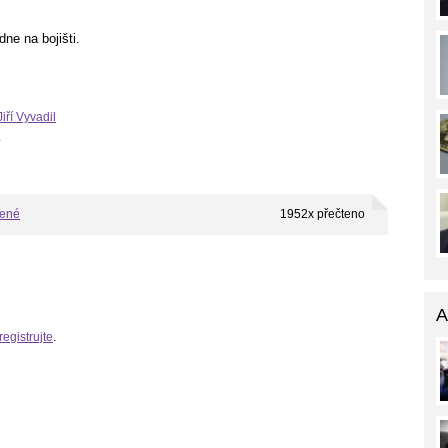
ne na bojišti.
Jiří Vyvadil
.
bené
1952x přečteno
A
registrujte
.