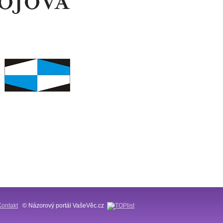
Kontakt
© Názorový portál VašeVěc.cz