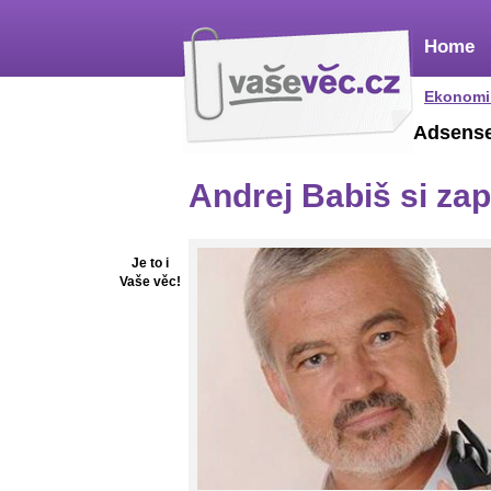
Home
Ekonomi
Adsens
Andrej Babiš si zape
Je to i
Vaše věc!