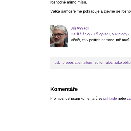
rozhodně mimo mísu.
Válka samozřejmě pokračuje a zjevně se rozhod
Jiří Vyvadil
Další články - Jiří Vyvadil
,
VIP blogy - 
Vědět, co v politice nastane, mě baví..
tisk
přeposlat emailem
sdílet
uložit jako oblí
Komentáře
Pro možnost psaní komentářů se
přihlašte
nebo
za