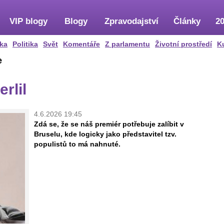
VIP blogy
Blogy
Zpravodajství
Články
20
ka
Politika
Svět
Komentáře
Z parlamentu
Životní prostředí
K
e
rlil
4.6.2026 19:45
Zdá se, že se náš premiér potřebuje zalíbit v
Bruselu, kde logicky jako představitel tzv.
populistů to má nahnuté.