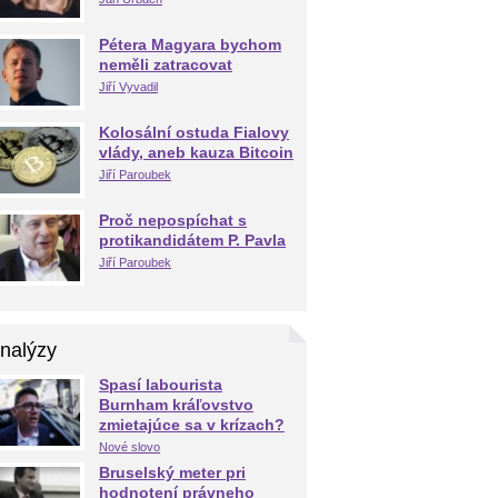
Pétera Magyara bychom
neměli zatracovat
Jiří Vyvadil
Kolosální ostuda Fialovy
vlády, aneb kauza Bitcoin
Jiří Paroubek
Proč nepospíchat s
protikandidátem P. Pavla
Jiří Paroubek
nalýzy
Spasí labourista
Burnham kráľovstvo
zmietajúce sa v krízach?
Nové slovo
Bruselský meter pri
hodnotení právneho