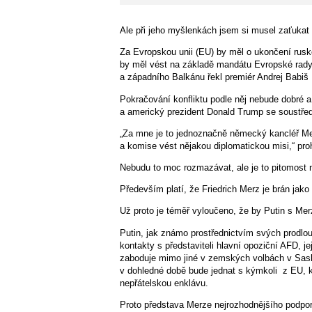
Ale při jeho myšlenkách jsem si musel zaťukat 
Za Evropskou unii (EU) by měl o ukončení rusk
by měl vést na základě mandátu Evropské rady
a západního Balkánu řekl premiér Andrej Babiš
Pokračování konfliktu podle něj nebude dobré a
a americký prezident Donald Trump se soustřed
„Za mne je to jednoznačně německý kancléř Me
a komise vést nějakou diplomatickou misi,“ proh
Nebudu to moc rozmazávat, ale je to pitomost 
Především platí, že Friedrich Merz je brán jako
Už proto je téměř vyloučeno, že by Putin s Mer
Putin, jak známo prostřednictvím svých prodlo
kontakty s představiteli hlavní opoziční AFD, j
zaboduje mimo jiné v zemských volbách v Sas
v dohledné době bude jednat s kýmkoli
z EU, k
nepřátelskou enklávu.
Proto představa Merze nejrozhodnějšího podpo