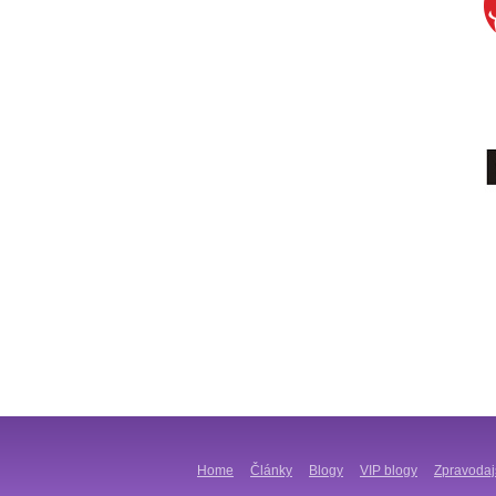
Home
Články
Blogy
VIP blogy
Zpravodaj