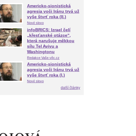
Americko-sionistická
agresia voči Iránu trvá už
vyše štvrť roka (II.)
Nové slovo
infoBRICS: Izrael čelí
„křesťanské otázce“,
která narušuje měkkou
sílu Tel Avivu a
Washingtonu
Redakce Vaše věc.cz
Americko-sionistická
agresia voči Iránu trvá už
vyše štvrť roka (I.)
Nové slovo
další články