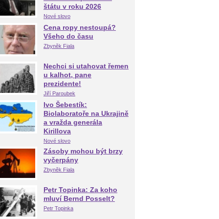
štátu v roku 2026
Nové slovo
Cena ropy nestoupá?
Všeho do času
Zbyněk Fiala
Nechci si utahovat řemen
u kalhot, pane
prezidente!
Jiří Paroubek
Ivo Šebestík:
Biolaboratoře na Ukrajině
a vražda generála
Kirillova
Nové slovo
Zásoby mohou být brzy
vyčerpány
Zbyněk Fiala
Petr Topinka: Za koho
mluví Bernd Posselt?
Petr Topinka