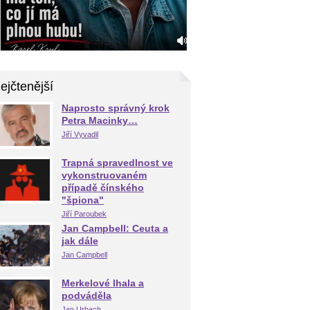
ejčtenější
Naprosto správný krok
Petra Macinky…
Jiří Vyvadil
Trapná spravedlnost ve
vykonstruovaném
případě čínského
"špiona"
Jiří Paroubek
Jan Campbell: Ceuta a
jak dále
Jan Campbell
Merkelové lhala a
podváděla
Jan Urbach