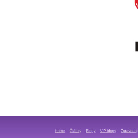
Home
Články
Blogy
VIP blogy
Zpravodaj