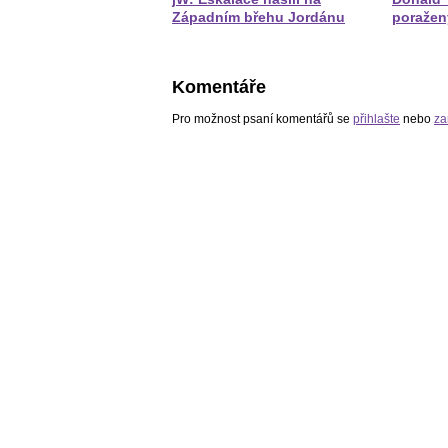
Západním břehu Jordánu
poražen
Komentáře
Pro možnost psaní komentářů se
přihlašte
nebo
za