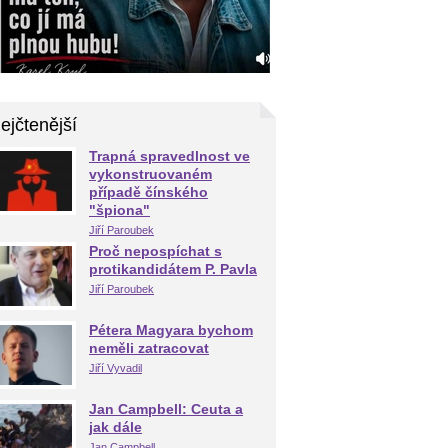
ejčtenější
Trapná spravedlnost ve
vykonstruovaném
případě čínského
"špiona"
Jiří Paroubek
Proč nepospíchat s
protikandidátem P. Pavla
Jiří Paroubek
Pétera Magyara bychom
neměli zatracovat
Jiří Vyvadil
Jan Campbell: Ceuta a
jak dále
Jan Campbell