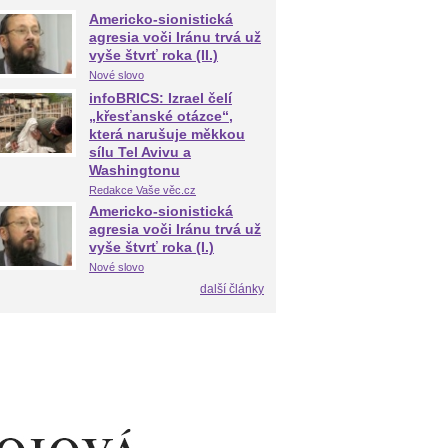
Americko-sionistická
agresia voči Iránu trvá už
vyše štvrť roka (II.)
Nové slovo
infoBRICS: Izrael čelí
„křesťanské otázce“,
která narušuje měkkou
sílu Tel Avivu a
Washingtonu
Redakce Vaše věc.cz
Americko-sionistická
agresia voči Iránu trvá už
vyše štvrť roka (I.)
Nové slovo
další články