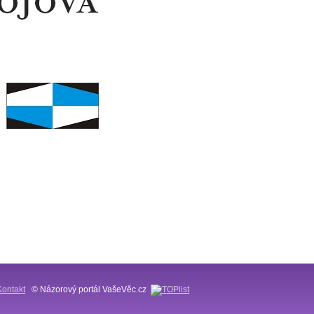
Kontakt
© Názorový portál VašeVěc.cz