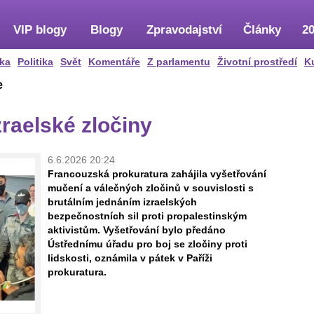
VIP blogy
Blogy
Zpravodajství
Články
20
ka
Politika
Svět
Komentáře
Z parlamentu
Životní prostředí
K
e
zraelské zločiny
6.6.2026 20:24
Francouzská prokuratura zahájila vyšetřování
mučení a válečných zločinů v souvislosti s
brutálním jednáním izraelských
bezpečnostních sil proti propalestinským
aktivistům. Vyšetřování bylo předáno
Ústřednímu úřadu pro boj se zločiny proti
lidskosti, oznámila v pátek v Paříži
prokuratura.