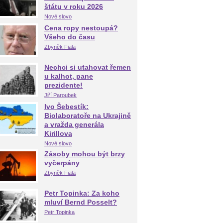
štátu v roku 2026
Nové slovo
Cena ropy nestoupá?
Všeho do času
Zbyněk Fiala
Nechci si utahovat řemen
u kalhot, pane
prezidente!
Jiří Paroubek
Ivo Šebestík:
Biolaboratoře na Ukrajině
a vražda generála
Kirillova
Nové slovo
Zásoby mohou být brzy
vyčerpány
Zbyněk Fiala
Petr Topinka: Za koho
mluví Bernd Posselt?
Petr Topinka