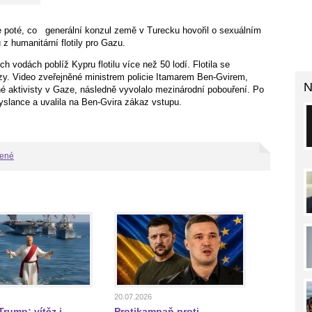
ie poté, co generální konzul země v Turecku hovořil o sexuálním
 z humanitární flotily pro Gazu.
h vodách poblíž Kypru flotilu více než 50 lodí. Flotila se
y. Video zveřejněné ministrem policie Itamarem Ben-Gvirem,
N
 aktivisty v Gaze, následně vyvolalo mezinárodní pobouření. Po
vyslance a uvalila na Ben-Gvira zákaz vstupu.
bené
20.07.2026
rump: vítěz i
Protikampaň proti