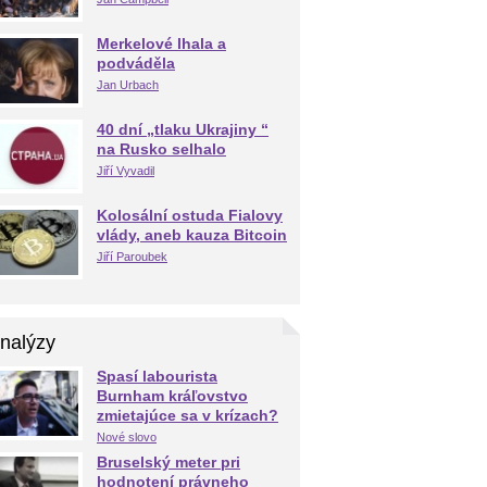
Merkelové lhala a
podváděla
Jan Urbach
40 dní „tlaku Ukrajiny “
na Rusko selhalo
Jiří Vyvadil
Kolosální ostuda Fialovy
vlády, aneb kauza Bitcoin
Jiří Paroubek
nalýzy
Spasí labourista
Burnham kráľovstvo
zmietajúce sa v krízach?
Nové slovo
Bruselský meter pri
hodnotení právneho