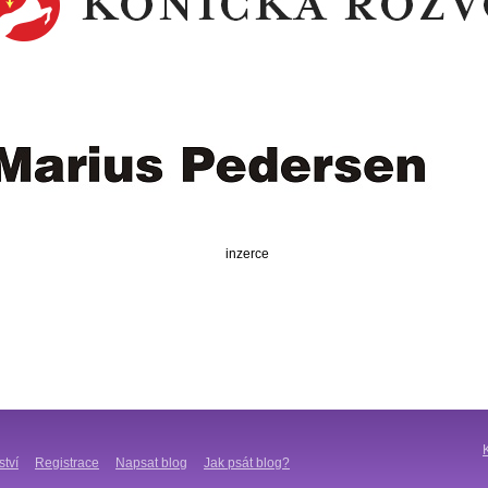
inzerce
ství
Registrace
Napsat blog
Jak psát blog?