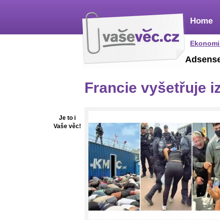
Home
Ekonomi
Adsens
Francie vyšetřuje i
Je to i
Vaše věc!