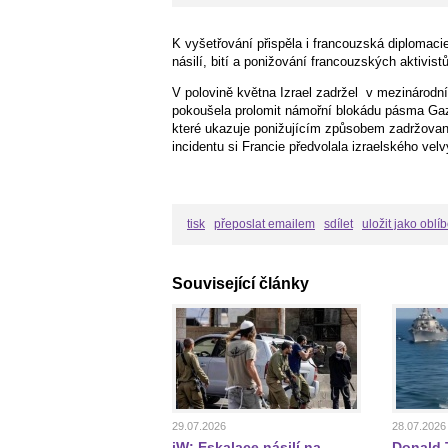
K vyšetřování přispěla i francouzská diplomac
násilí, bití a ponižování francouzských aktivistů
V polovině května Izrael zadržel
v mezinárodníc
pokoušela prolomit námořní blokádu pásma Gaz
které ukazuje ponižujícím způsobem zadržované
incidentu si Francie předvolala izraelského vel
tisk
přeposlat emailem
sdílet
uložit jako oblí
Související články
29.07.2026
28.07.2026
jW: Eskalace násilí na
Donald T