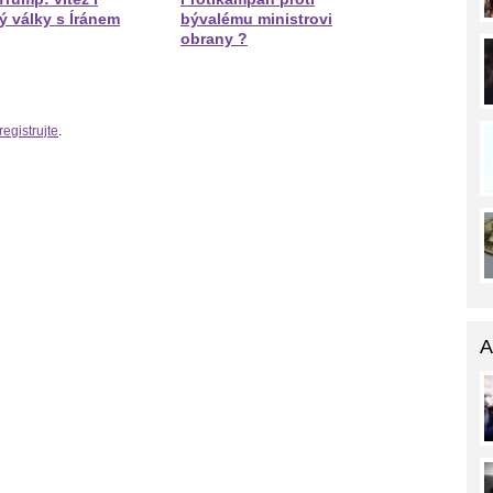
ý války s Íránem
bývalému ministrovi
obrany ?
registrujte
.
A