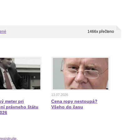
bené
1466x přečteno
13.07.2026
ý meter pri
Cena ropy nestoupá?
ní právneho štátu
Všeho do času
2026
registrujte
.