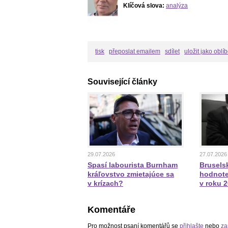
Klíčová slova:
analýza
tisk
přeposlat emailem
sdílet
uložit jako oblí
Související články
29.07.2026
27.07.2026
Spasí labourista Burnham
Bruselsk
kráľovstvo zmietajúce sa
hodnote
v krízach?
v roku 
Komentáře
Pro možnost psaní komentářů se
přihlašte
nebo
za