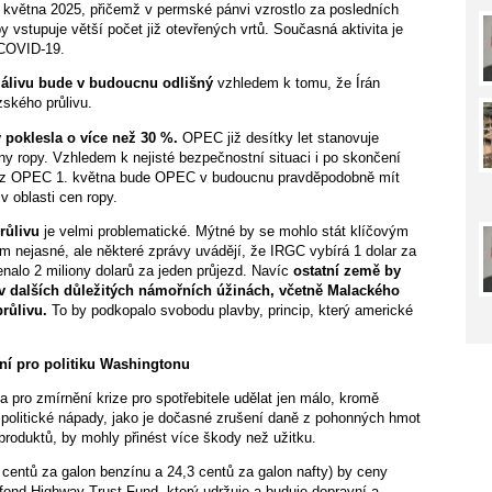
d května 2025, přičemž v permské pánvi vzrostlo za posledních
 vstupuje větší počet již otevřených vrtů. Současná aktivita je
 COVID-19.
zálivu bude v budoucnu odlišný
vzhledem k tomu, že Írán
zského průlivu.
poklesla o více než 30 %.
OPEC již desítky let stanovuje
ny ropy. Vzhledem k nejisté bezpečnostní situaci i po skončení
ů z OPEC 1. května bude OPEC v budoucnu pravděpodobně mít
 oblasti cen ropy.
růlivu
je velmi problematické. Mýtné by se mohlo stát klíčovým
m nejasné, ale některé zprávy uvádějí, že IRGC vybírá 1 dolar za
nalo 2 miliony dolarů za jeden průjezd. Navíc
ostatní země by
 v dalších důležitých námořních úžinách, včetně Malackého
růlivu.
To by podkopalo svobodu plavby, princip, který americké
í pro politiku Washingtonu
 pro zmírnění krize pro spotřebitele udělat jen málo, kromě
 politické nápady, jako je dočasné zrušení daně z pohonných hmot
roduktů, by mohly přinést více škody než užitku.
centů za galon benzínu a 24,3 centů za galon nafty) by ceny
 fond Highway Trust Fund, který udržuje a buduje dopravní a