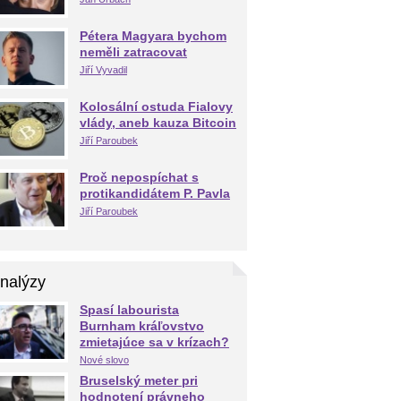
Pétera Magyara bychom
neměli zatracovat
Jiří Vyvadil
Kolosální ostuda Fialovy
vlády, aneb kauza Bitcoin
Jiří Paroubek
Proč nepospíchat s
protikandidátem P. Pavla
Jiří Paroubek
nalýzy
Spasí labourista
Burnham kráľovstvo
zmietajúce sa v krízach?
Nové slovo
Bruselský meter pri
hodnotení právneho