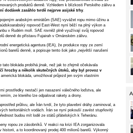
afinovaných produktů denně. Vzhledem k blízkosti Perského zálivu a
ní dodávek zasáhlo tvrdě nejprve asijské trhy
.
Spojeným arabským emirátům (SAE) vyvážet ropu mimo úžinu a
. Saúdskoarabský ropovod East-West nyní běží na plný výkon a
Yanbu v Rudém moři. SAE rovněž plně využívají svůj ropovod
relů denně do přístavu Fujairah v Ománském zálivu.
rodní energetická agentura (IEA), že produkce ropy ze zemí
onů barelů denně, a popisuje tento šok jako „největší narušení
e tato blokáda probíhá jinak, než jak to zřejmě očekávala
ačí hrozby a několik skutečných útoků, aby byl provoz v
americká blokáda, umožňoval průjezd jen svým vlastním
mi prostředky nestačí jen nasazení válečného loďstva, ale
A
emím, ze kterého lze odpalovat rakety a drony.
rostřed průlivu, ale Írán tvrdí, že tyto plavební dráhy zaminoval, a
ských teritoriálních vodách. Írán se nyní pokouší zavést stupňovitý
řednost budou mít lodě ze států přátelských k Teheránu.
eny ropou ze zásobníků. V reakci na krizi IEA zorganizovala
 historii, a to koordinovaný prodej 400 milionů barelů. Výkonný