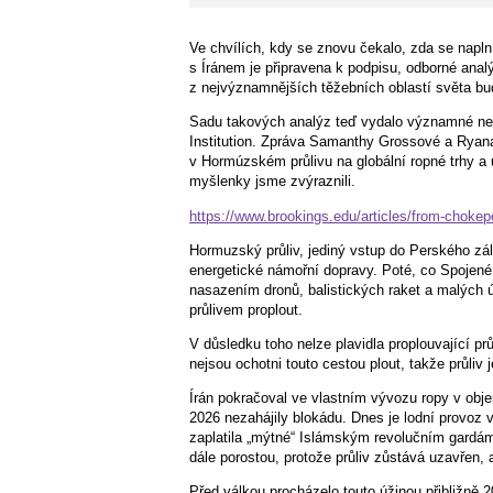
Ve chvílích, kdy se znovu čekalo, zda se napl
s Íránem je připravena k podpisu, odborné anal
z nejvýznamnějších těžebních oblastí světa bud
Sadu takových analýz teď vydalo významné nez
Institution. Zpráva Samanthy Grossové a Ryana 
v Hormúzském průlivu na globální ropné trhy a u
myšlenky jsme zvýraznili.
https://www.brookings.edu/articles/from-chokepoi
Hormuzský průliv, jediný vstup do Perského zál
energetické námořní dopravy. Poté, co Spojené s
nasazením dronů, balistických raket a malých ú
průlivem proplout.
V důsledku toho nelze plavidla proplouvající pr
nejsou ochotni touto cestou plout, takže průliv 
Írán pokračoval ve vlastním vývozu ropy v obje
2026 nezahájily blokádu. Dnes je lodní provoz v
zaplatila „mýtné“ Islámským revolučním gard
dále porostou, protože průliv zůstává uzavřen, 
Před válkou procházelo touto úžinou přibližně