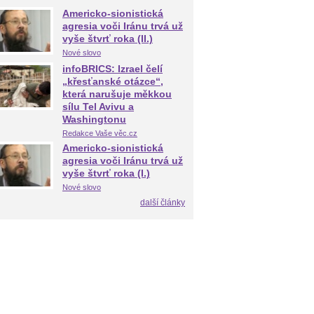
Americko-sionistická
agresia voči Iránu trvá už
vyše štvrť roka (II.)
Nové slovo
infoBRICS: Izrael čelí
„křesťanské otázce“,
která narušuje měkkou
sílu Tel Avivu a
Washingtonu
Redakce Vaše věc.cz
Americko-sionistická
agresia voči Iránu trvá už
vyše štvrť roka (I.)
Nové slovo
další články