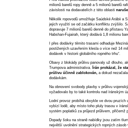
milionů barelů ropy denně a 5 milionů barelů r
závislosti na dodavatelích z této oblasti
naruše
Několik ropovodů umožňuje Saúdské Arábii a 
jejich využití se od začátku konfliktu zvýšilo
dopravuje 7 milionů barelů denně do přístavu 
Habshan-Fujairah, který dodává 1,8 milionu ba
I přes dodávky těmito trasami odhaduje Meziná
postižených uzavřením klesla o více než 14 mili
dodávek v historii globálního ropného trhu“.
Obavy z blokády průlivu panovaly už dlouho, al
Trumpova administrativa.
Írán prokázal, že st
průlivu účinně zablokován,
a dokud nezačala 
dodávkám.
Na obnovení svobody plavby v průlivu vojenský
vyžadovalo by to také kontrolu nad íránským úz
Lodní provoz probíhá obvykle ve dvou pruzích up
vybízí lodě, aby místo toho pluly trasou v írán
systém poplatků za průjezd průlivem, přičemž p
Dopady šoku na straně nabídky jsou zatím tlum
největší uvolnění strategických ropných zásob v