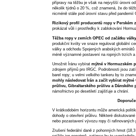
přípravy na těžbu je však na nejvyšší úrovni o
několik týdnů o 20 %, což znamená, že do těžby
nicméně stále pod úrovní stavu před pandemií
Rizikový profil producentů ropy v Perském 
prokázal vůli i prostředky k zablokování Hormu
Těžba ropy v zemích OPEC od začátku války 
produkční kvóty ve snaze regulovat globální ce
války a odchodu Spojených arabských emirát
méně významné postavení na ropných trzích a v
Umožnit Íránu vybírat
mýtné v Hormuzském p
zdrojem příjmů pro IRGC. Podrobnosti jsou zatí
barel ropy; u velmi velkého tankeru by to zname
mohly následovat Írán a začít vybírat mýtné
průlivu, Gibraltarského průlivu a Dánského p
námořnictvo po desetiletí zajišťuje a chrání.
Doporučen
V krátkodobém horizontu může americká politika
dohody o otevření průlivu. Některé diskutované
nebo pozastavení vývozu ropy či rafinovaných p
Zrušení federální daně z pohonných hmot (18,3 
snížilo jen nepatrně, zatímco by to vyprázdnilo