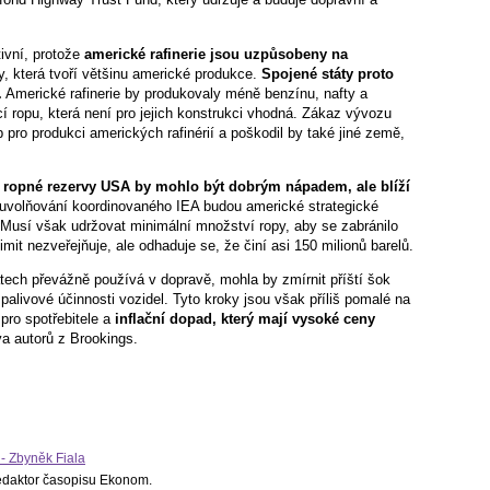
ivní, protože
americké rafinerie jsou uzpůsobeny na
y, která tvoří většinu americké produkce.
Spojené státy proto
.
Americké rafinerie by produkovaly méně benzínu, nafty a
 ropu, která není pro jejich konstrukci vhodná. Zákaz vývozu
p pro produkci amerických rafinérií a poškodil by také jiné země,
é ropné rezervy USA by mohlo být dobrým nápadem, ale blíží
uvolňování koordinovaného IEA budou americké strategické
. Musí však udržovat minimální množství ropy, aby se zabránilo
it nezveřejňuje, ale odhaduje se, že činí asi 150 milionů barelů.
ech převážně používá v dopravě, mohla by zmírnit příští šok
palivové účinnosti vozidel. Tyto kroky jsou však příliš pomalé na
pro spotřebitele a
inflační dopad, který mají vysoké ceny
a autorů z Brookings.
 - Zbyněk Fiala
fredaktor časopisu Ekonom.