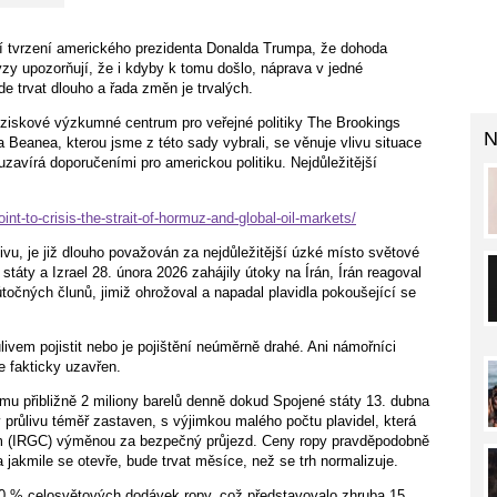
ní tvrzení amerického prezidenta Donalda Trumpa, že dohoda
ýzy upozorňují, že i kdyby k tomu došlo, náprava v jedné
e trvat dlouho a řada změn je trvalých.
iskové výzkumné centrum pro veřejné politiky The Brookings
N
Beanea, kterou jsme z této sady vybrali, se věnuje vlivu situace
zavírá doporučeními pro americkou politiku. Nejdůležitější
nt-to-crisis-the-strait-of-hormuz-and-global-oil-markets/
ivu, je již dlouho považován za nejdůležitější úzké místo světové
táty a Izrael 28. února 2026 zahájily útoky na Írán, Írán reagoval
točných člunů, jimiž ohrožoval a napadal plavidla pokoušející se
ůlivem pojistit nebo je pojištění neúměrně drahé. Ani námořníci
je fakticky uzavřen.
mu přibližně 2 miliony barelů denně dokud Spojené státy 13. dubna
 průlivu téměř zastaven, s výjimkou malého počtu plavidel, která
ám (IRGC) výměnou za bezpečný průjezd. Ceny ropy pravděpodobně
a jakmile se otevře, bude trvat měsíce, než se trh normalizuje.
 20 % celosvětových dodávek ropy, což představovalo zhruba 15