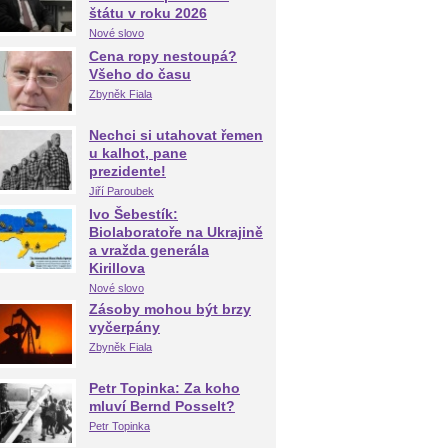
štátu v roku 2026
Nové slovo
Cena ropy nestoupá?
Všeho do času
Zbyněk Fiala
Nechci si utahovat řemen
u kalhot, pane
prezidente!
Jiří Paroubek
Ivo Šebestík:
Biolaboratoře na Ukrajině
a vražda generála
Kirillova
Nové slovo
Zásoby mohou být brzy
vyčerpány
Zbyněk Fiala
Petr Topinka: Za koho
mluví Bernd Posselt?
Petr Topinka