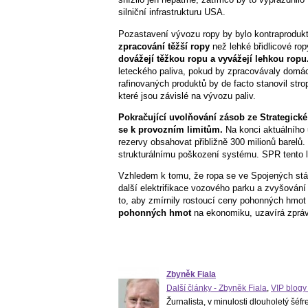
silniční infrastrukturu USA.
Pozastavení vývozu ropy by bylo kontraprodukt
zpracování těžší ropy
než lehké břidlicové rop
dovážejí těžkou ropu a vyvážejí lehkou ropu
leteckého paliva, pokud by zpracovávaly domácí
rafinovaných produktů by de facto stanovil stro
které jsou závislé na vývozu paliv.
Pokračující uvolňování zásob ze Strategick
se k provozním limitům.
Na konci aktuálního 
rezervy obsahovat přibližně 300 milionů barelů
strukturálnímu poškození systému. SPR tento lim
Vzhledem k tomu, že ropa se ve Spojených stát
další elektrifikace vozového parku a zvyšování 
to, aby zmírnily rostoucí ceny pohonných hmot 
pohonných hmot
na ekonomiku, uzavírá zpráv
Zbyněk Fiala
Další články - Zbyněk Fiala
,
VIP blogy
Žurnalista, v minulosti dlouholetý šé