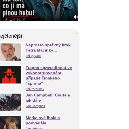
ejčtenější
Naprosto správný krok
Petra Macinky…
Jiří Vyvadil
Trapná spravedlnost ve
vykonstruovaném
případě čínského
"špiona"
Jiří Paroubek
Jan Campbell: Ceuta a
jak dále
Jan Campbell
Merkelové lhala a
podváděla
Jan Urbach