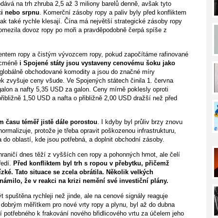
dodává na trh zhruba 2,5 až 3 miliony barelů denně, avšak tyto
ci nebo srpnu
. Komerční zásoby ropy a paliv byly před konfliktem
k také rychle klesají. Čína má největší strategické zásoby ropy
m omezila dovoz ropy po moři a pravděpodobně čerpá spíše z
entem ropy a čistým vývozcem ropy, pokud započítáme rafinované
Nicméně
i Spojené státy jsou vystaveny cenovému šoku jako
u globálně obchodované komodity a jsou do značné míry
k zvyšuje ceny všude. Ve Spojených státech činila 1. června
lon a nafty 5,35 USD za galon. Ceny mírně poklesly oproti
ibližně 1,50 USD a nafta o přibližně 2,00 USD dražší než před
 času téměř jistě dále porostou
. I kdyby byl průliv brzy znovu
ormalizuje, protože je třeba opravit poškozenou infrastrukturu,
 do oblastí, kde jsou potřebná, a doplnit obchodní zásoby.
raničí dnes těží z vyšších cen ropy a pohonných hmot, ale čelí
ředí.
Před konfliktem byl trh s ropou v přebytku, přičemž
ké. Tato situace se zcela obrátila. Několik velkých
milo, že v reakci na krizi nemění své investiční plány.
spuštěna rychleji než jinde, ale na cenové signály reaguje
 dobrým měřítkem pro nové vrty ropy a plynu, byl až do dubna
ení potřebného k frakování nového břidlicového vrtu za účelem jeho