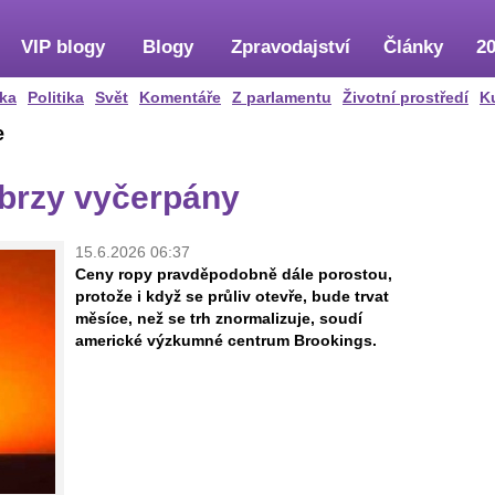
VIP blogy
Blogy
Zpravodajství
Články
20
ka
Politika
Svět
Komentáře
Z parlamentu
Životní prostředí
K
e
brzy vyčerpány
15.6.2026 06:37
Ceny ropy pravděpodobně dále porostou,
protože i když se průliv otevře, bude trvat
měsíce, než se trh znormalizuje, soudí
americké výzkumné centrum Brookings.