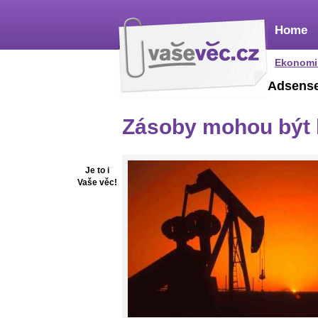
Home
Ekonomi
Adsens
Zásoby mohou být 
Je to i
Vaše věc!