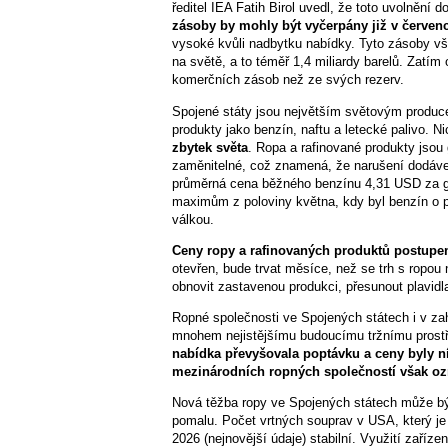
ředitel IEA Fatih Birol uvedl, že toto uvolnění 
zásoby by mohly být vyčerpány již v červen
vysoké kvůli nadbytku nabídky. Tyto zásoby vša
na světě, a to téměř 1,4 miliardy barelů. Zatí
komerčních zásob než ze svých rezerv.
Spojené státy jsou největším světovým produc
produkty jako benzín, naftu a letecké palivo. 
zbytek světa
. Ropa a rafinované produkty jso
zaměnitelné, což znamená, že narušení dodáve
průměrná cena běžného benzínu 4,31 USD za ga
maximům z poloviny května, kdy byl benzín o př
válkou.
Ceny ropy a rafinovaných produktů postupem
otevřen, bude trvat měsíce, než se trh s ropou n
obnovit zastavenou produkci, přesunout plavidla
Ropné společnosti ve Spojených státech i v zah
mnohem nejistějšímu budoucímu tržnímu prost
nabídka převyšovala poptávku a ceny byly níz
mezinárodních ropných společností však ozná
Nová těžba ropy ve Spojených státech může být 
pomalu. Počet vrtných souprav v USA, který je
2026 (nejnovější údaje) stabilní. Využití zaříz