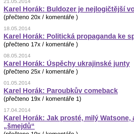
21.05.2014
Karel Horák: Buldozer je nejlogičtější v
(přečteno 20x / komentáře )
18.05.2014
Karel Horák: Politická propaganda ke sp
(přečteno 17x / komentáře )
08.05.2014
Karel Horák: Úspěchy ukrajinské junty
(přečteno 25x / komentáře )
01.05.2014
Karel Horák: Paroubkův comeback
(přečteno 19x / komentáře 1)
17.04.2014
Karel Horák: Jak prosté, milý Watsone,
„šmejdů“