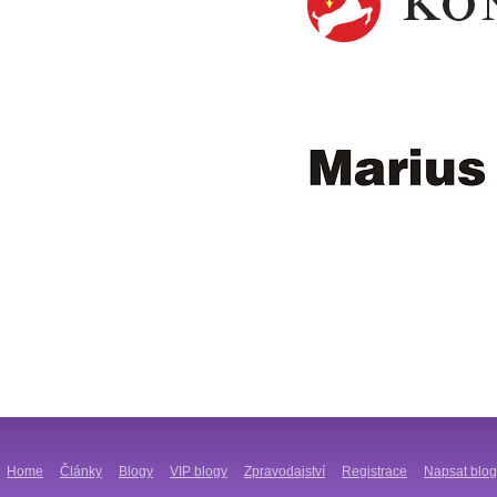
Home
Články
Blogy
VIP blogy
Zpravodajství
Registrace
Napsat blog