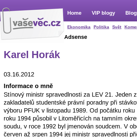
Home
VIP blogy
Blog
Ekonomika
Politika
Svět
Kome
Adsense
Karel Horák
03.16.2012
Informace o mně
Stínový ministr spravedlnosti za LEV 21. Jeden 
zakladatelů studentské právní poradny při stávk
výboru PFUK v listopadu 1989. Od počátku roku
roku 1994 působil v Litoměřicích na tamním okr
soudu, v roce 1992 byl jmenován soudcem. V ob
červen až srpen 1994 jej ministr spravedlnosti přid