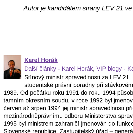
Autor je kandidátem strany LEV 21 v
Karel Horák
Další články - Karel Horák
,
VIP blogy - K
Stínový ministr spravedlnosti za LEV 21.
studentské právní poradny při stávkové
1989. Od počátku roku 1991 do roku 1994 působi
tamním okresním soudu, v roce 1992 byl jmeno
červen až srpen 1994 jej ministr spravedlnosti přid
mezinárodněprávnímu odboru Ministerstva sprave
1995 byl ministrem zahraničí jmenován do funkc
Slovenské republice. Zastupitelský úřad – generá