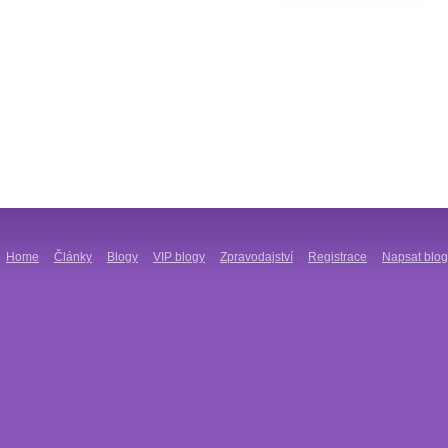
Home
Články
Blogy
VIP blogy
Zpravodajství
Registrace
Napsat blog