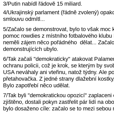
3/Putin nabídl řádově 15 miliard.
4/Ukrajinský parlament (řádně zvolený) opak
smlouvu odmítl...
5/Začalo se demonstrovat, bylo to však moc kl
pomoc rowdies z místního fotbalového klubu
neměli zájem něco pořádného dělat... Začal
demonstrujících ubylo.
6/Tak začali "demokraticky" atakovat Palamen
ochranu policii, což je krok, se kterým by s
USA neváhaly ani vteřinu, natož týdny. Ale p
přetahovačka. Z jedné strany dlažební kostky
Bylo zapotřebí něco udělat.
7/Tak byli "demokratickou opozicí" zaplaceni o
zjištěno, dostali pokyn zastřelit pár lidí na o
bylo dosaženo cíle: začalo se to mezi sebou m