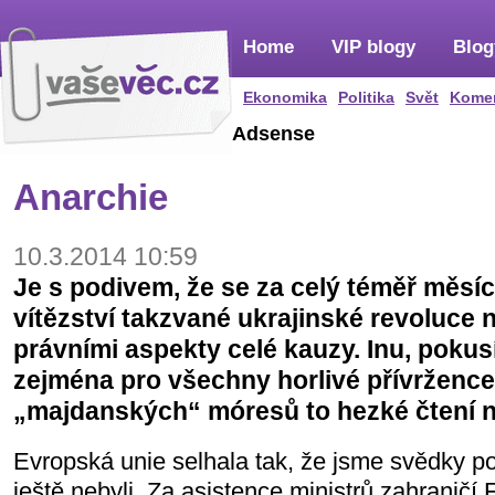
Home
VIP blogy
Blog
Ekonomika
Politika
Svět
Kome
Adsense
Anarchie
10.3.2014 10:59
Je s podivem, že se za celý téměř měsí
vítězství takzvané ukrajinské revoluce 
právními aspekty celé kauzy. Inu, pokusí
zejména pro všechny horlivé přívržence
„majdanských“ móresů to hezké čtení 
Evropská unie selhala tak, že jsme svědky 
ještě nebyli. Za asistence ministrů zahraničí