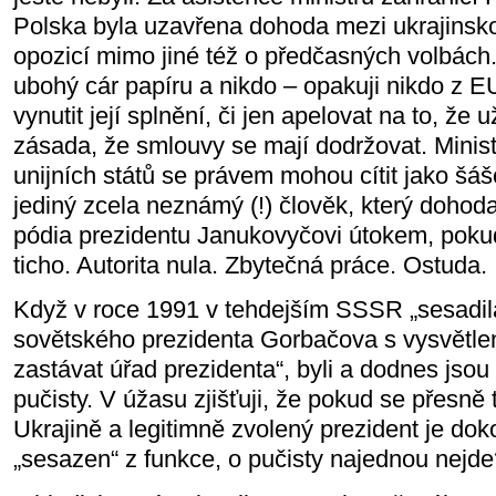
Polska byla uzavřena dohoda mezi ukrajinsko
opozicí mimo jiné též o předčasných volbách.
ubohý cár papíru a nikdo – opakuji nikdo z E
vynutit její splnění, či jen apelovat na to, že 
zásada, že smlouvy se mají dodržovat. Ministř
unijních států se právem mohou cítit jako šáš
jediný zcela neznámý (!) člověk, který dohod
pódia prezidentu Janukovyčovi útokem, poku
ticho. Autorita nula. Zbytečná práce. Ostuda.
Když v roce 1991 v tehdejším SSSR „sesadila
sovětského prezidenta Gorbačova s vysvětle
zastávat úřad prezidenta“, byli a dodnes jso
pučisty. V úžasu zjišťuji, že pokud se přesně
Ukrajině a legitimně zvolený prezident je dok
„sesazen“ z funkce, o pučisty najednou nejd