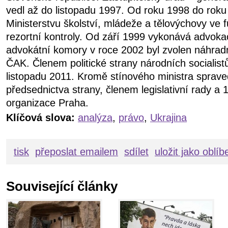
vedl až do listopadu 1997. Od roku 1998 do roku
Ministerstvu školství, mládeže a tělovýchovy ve f
rezortní kontroly. Od září 1999 vykonává advoka
advokátní komory v roce 2002 byl zvolen náhra
ČAK. Členem politické strany národních socialist
listopadu 2011. Kromě stínového ministra sprave
předsednictva strany, členem legislativní rady a
organizace Praha.
Klíčová slova:
analýza
,
právo
,
Ukrajina
tisk
přeposlat emailem
sdílet
uložit jako oblí
Související články