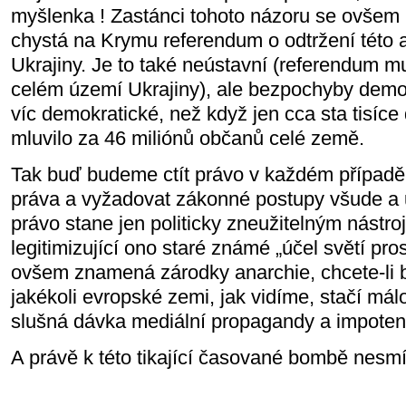
myšlenka ! Zastánci tohoto názoru se ovšem n
chystá na Krymu referendum o odtržení této 
Ukrajiny. Je to také neústavní (referendum m
celém území Ukrajiny), ale bezpochyby demo
víc demokratické, než když jen cca sta tisíc
mluvilo za 46 miliónů občanů celé země.
Tak buď budeme ctít právo v každém případě
práva a vyžadovat zákonné postupy všude a
právo stane jen politicky zneužitelným nástr
legitimizující ono staré známé „účel světí pro
ovšem znamená zárodky anarchie, chcete-li b
jakékoli evropské zemi, jak vidíme, stačí málo
slušná dávka mediální propagandy a impoten
A právě k této tikající časované bombě nesm