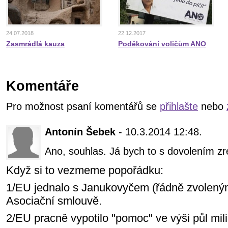
24.07.2018
22.12.2017
Zasmrádlá kauza
Poděkování voličům ANO
Komentáře
Pro možnost psaní komentářů se
přihlašte
nebo
Antonín Šebek
- 10.3.2014 12:48.
Ano, souhlas. Já bych to s dovolením zre
Když si to vezmeme popořádku:
1/EU jednalo s Janukovyčem (řádně zvoleným
Asociační smlouvě.
2/EU pracně vypotilo "pomoc" ve výši půl mili