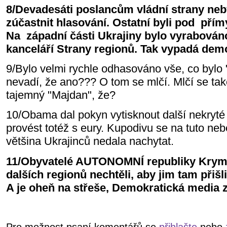
8/Devadesáti poslancům vládní strany ne
zúčastnit hlasování. Ostatní byli pod pří
Na západní části Ukrajiny bylo vyrabován
kanceláří Strany regionů. Tak vypadá de
9/Bylo velmi rychle odhasováno vše, co bylo 
nevadí, že ano??? O tom se mlčí. Mlčí se ta
tajemný "Majdan", že?
10/Obama dal pokyn vytisknout další nekryté
provést totéž s eury. Kupodivu se na tuto ne
většina Ukrajinců nedala nachytat.
11/Obyvatelé AUTONOMNÍ republiky Krym,
dalších regionů nechtěli, aby jim tam přišl
A je oheň na střeše, Demokratická media za
Pro možnost psaní komentářů se
přihlašte
nebo