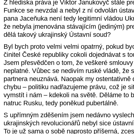
Z hlediska práva je Viktor Janukovyč stále pr
Funkce se nevzdal a nebyl z ní odvolán úst
pana Jaceňuka není tedy legitimní vládou Ukr
že nebyla jmenována stávajícím (jediným) p
dělá takový ukrajinský Ústavní soud?
Byl bych proto velmi velmi opatrný, pokud by
činitel České republiky cokoli dojednávat s to
Jsem přesvědčen o tom, že veškeré smlouvy 
neplatné. Vůbec se nedivím ruské vládě, že 
partnera neuznává. Naopak my ostentativně 
chybu – politiku nadřazujeme právu, což je s
vymstít i nám – kdekoli na světě. Děláme to 
natruc Rusku, tedy poněkud pubertálně.
S upřímným zděšením jsem nedávno vyslechl
ukrajinských revolucionářů nebyl sice ústavní
To je už sama o sobě naprosto příšerná, zc