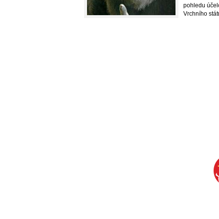
pohledu účelo
Vrchního státn