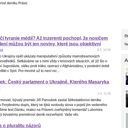
orovi deníku Právo
n
í tyranie médií? Až inzerenti pochopí, že nosičem
ělení můžou být jen noviny, které jsou objektivní
Ne
va
8.4. 10:50
lo Ukrajiny opět ukázaly manipulativní způsoby mainstreamových
A
rostředků. Setkáváme se s nimi vždy v krizových situacích, ať již šlo o
Jugoslávie, válku proti Iráku, operaci v Afghánistánu, v poslední době
flikt v Sýrii. Pro mnohé už to není nic...
ek: Český parlament o Ukrajině. Kterého Masaryka
?
2.4. 11:06
rmovali, bývalý premiér Jiří Paroubek zaslal šéfredaktorovi deníku
 Porybnému dopis, který se týká svobody slova v pojetí jím vedeného
ášíme text článku, reakci na Právem zveřejněný komentář Lubomíra
rý bývalému premiérovi deník nezveřejnil. Vaše věc
 o pluralitu názorů