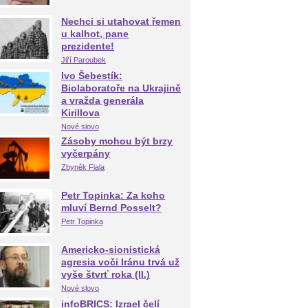
Nechci si utahovat řemen
u kalhot, pane
prezidente!
Jiří Paroubek
Ivo Šebestík:
Biolaboratoře na Ukrajině
a vražda generála
Kirillova
Nové slovo
Zásoby mohou být brzy
vyčerpány
Zbyněk Fiala
Petr Topinka: Za koho
mluví Bernd Posselt?
Petr Topinka
Americko-sionistická
agresia voči Iránu trvá už
vyše štvrť roka (II.)
Nové slovo
infoBRICS: Izrael čelí