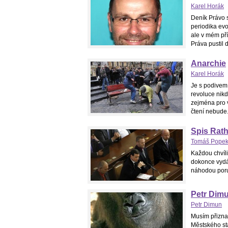
Karel Horák
Deník Právo s
periodika evo
ale v mém pří
Práva pustil d
Anarchie
Karel Horák
Je s podivem,
revoluce nikd
zejména pro 
čtení nebude
Spis Rath
Tomáš Pope
Každou chvíli
dokonce vydáv
náhodou por
Petr Dimu
Petr Dimun
Musím přiznat
Městského stát