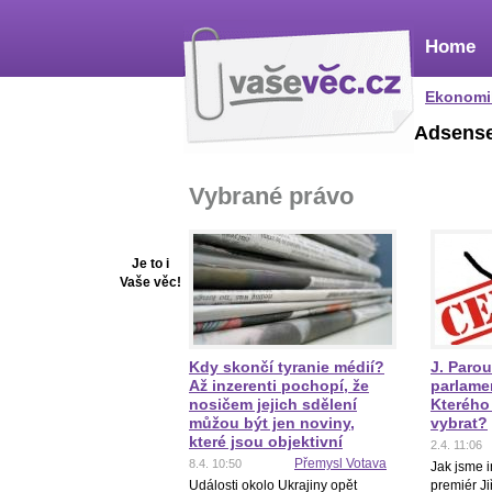
Home
Ekonomi
Adsens
Vybrané právo
Je to i
Vaše věc!
Kdy skončí tyranie médií?
J. Paro
Až inzerenti pochopí, že
parlamen
nosičem jejich sdělení
Kterého
můžou být jen noviny,
vybrat?
které jsou objektivní
2.4. 11:06
Přemysl Votava
8.4. 10:50
Jak jsme i
Události okolo Ukrajiny opět
premiér Ji