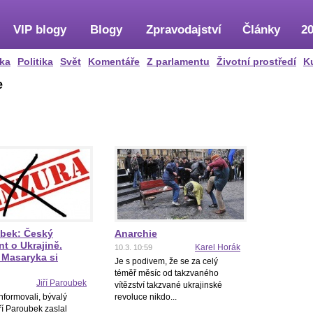
VIP blogy
Blogy
Zpravodajství
Články
20
ka
Politika
Svět
Komentáře
Z parlamentu
Životní prostředí
K
e
ubek: Český
Anarchie
t o Ukrajině.
Karel Horák
10.3. 10:59
 Masaryka si
Je s podivem, že se za celý
téměř měsíc od takzvaného
Jiří Paroubek
vítězství takzvané ukrajinské
nformovali, bývalý
revoluce nikdo...
ří Paroubek zaslal