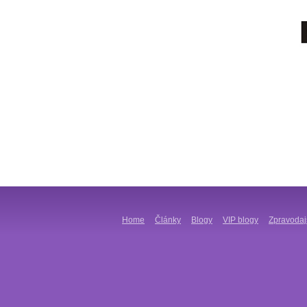
Home
Články
Blogy
VIP blogy
Zpravodaj