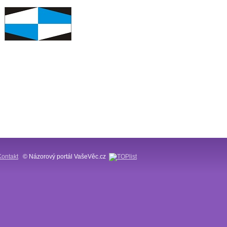
Kontakt
© Názorový portál VašeVěc.cz