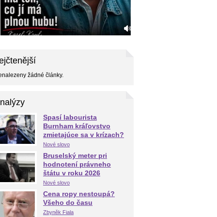
ejčtenější
nalezeny žádné články.
nalýzy
Spasí labourista
Burnham kráľovstvo
zmietajúce sa v krízach?
Nové slovo
Bruselský meter pri
hodnotení právneho
štátu v roku 2026
Nové slovo
Cena ropy nestoupá?
Všeho do času
Zbyněk Fiala