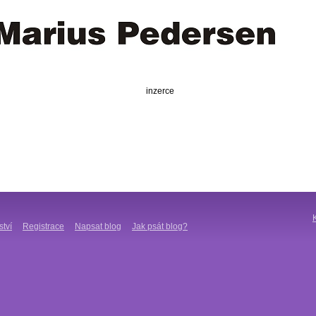
inzerce
ství
Registrace
Napsat blog
Jak psát blog?