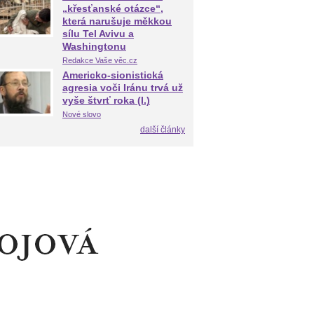
„křesťanské otázce“,
která narušuje měkkou
sílu Tel Avivu a
Washingtonu
Redakce Vaše věc.cz
Americko-sionistická
agresia voči Iránu trvá už
vyše štvrť roka (I.)
Nové slovo
další články