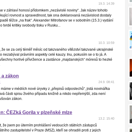
19.3. 14:39
e v záhlaví honosí přídomkem „nezávislé noviny“. Jak název tohoto
kující rovnost a spravedlnost, tak ona deklarovaná nezávislost dostaly
padě těžce „na frak“. Alexander Mitrofanov se v sobotním (15.3.) vydání
o tvrdé kritiky svobody tisku v Rusku...
10.3. 10:59
 že se za celý téměř měsíc od takzvaného vítězství takzvané ukrajinské
o nezabýval právními aspekty celé kauzy. Inu, pokusím se o to já. A
všechny horlivé přívržence a zastánce „majdanských“ móresů to hezké
.
 a zákon
k
24.9. 08:41
 máme v médiích nové úryvky z „přepisů odposlechů“, jistá novinářka
á části spisu živého případu knižně a nikdo nepřemýšlí, zda není
ušován zákon.
n: ČEZká Gorila v plzeňské mlze
13.2. 15:40
, že jsem po úterním prohlášení vedoucích státních zástupců
ního zastupitelství v Praze (MSZ), kteří se ohradili proti z jejich