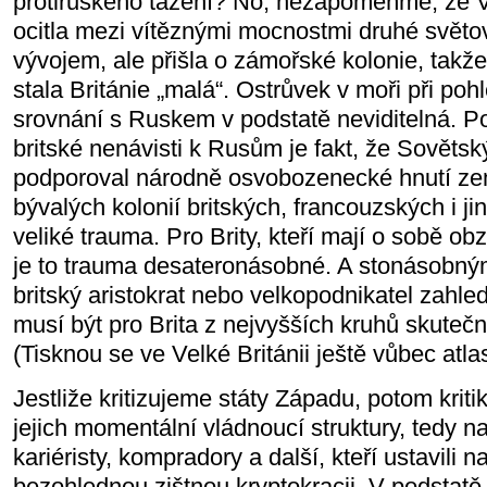
protiruského tažení? No, nezapomeňme, že Ve
ocitla mezi vítěznými mocnostmi druhé světo
vývojem, ale přišla o zámořské kolonie, takže
stala Británie „malá“. Ostrůvek v moři při po
srovnání s Ruskem v podstatě neviditelná.
britské nenávisti k Rusům je fakt, že Sovětsk
podporoval národně osvobozenecké hnutí zemí
bývalých kolonií britských, francouzských i ji
veliké trauma. Pro Brity, kteří mají o sobě o
je to trauma desateronásobné. A stonásobným
britský aristokrat nebo velkopodnikatel zahle
musí být pro Brita z nejvyšších kruhů skutečn
(Tisknou se ve Velké Británii ještě vůbec atla
Jestliže kritizujeme státy Západu, potom kriti
jejich momentální vládnoucí struktury, tedy na o
kariéristy, kompradory a další, kteří ustavi
bezohlednou zištnou kryptokracii. V podstatě 