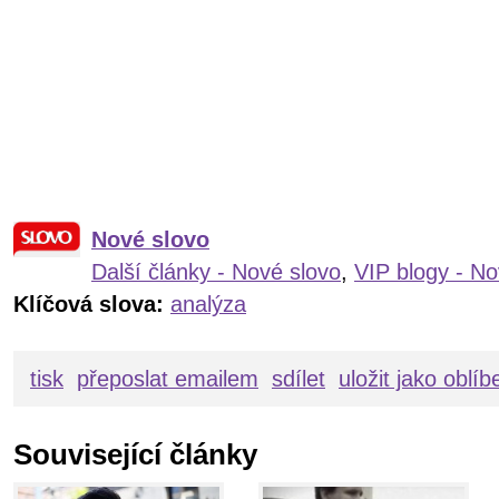
Nové slovo
Další články - Nové slovo
,
VIP blogy - No
Klíčová slova:
analýza
tisk
přeposlat emailem
sdílet
uložit jako oblí
Související články