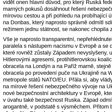
vidět onen hlavní důvod, pro který Ruská fed
marných pokusů dosáhnout řešení nebezpečn
mírovou cestou a při pohledu na probíhající 
na Donbas, který naprosto správně odmítl sd
režimem jednu státnost, se nakonec chopila z
Vše je naprosto transparentní, nepřehlédnutel
paralela s nástupem nacismu v Evropě a se
které rovněž zůstaly Západem nevyslyšeny, us
Hitlerovými agresemi, protihitlerovskou koali
obracela na Londýn a na Paříž marně, stejně
obracela po provedení puče na Ukrajině na W
metropole států NATO/EU. Přála si, aby vlády
na mírové řešení nebezpečného vývoje na Uk
nové bezpečnostní architektury v Evropě, kt
v úvahu také bezpečnost Ruska. Západ odmít
arogantně, v podstatě s výsměchem. Přitom b