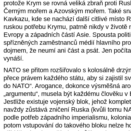
protože Krym se rovná veliká zbraň proti Rus
Černým mořem a Azovským mořem. Také snad
Kavkazu, kde se nachází další citlivé místo
ruskou potřebu Krymu, patrně nikdy v životě
Evropy a západních částí Asie. Spousta polit
spřízněných zaměstnanců médií hlavního pr
dojmem, že neumí ani část a psát. Jen počítat,
vynáší.
NATO se přitom rozšiřovalo s kolosálně drzý
přece právem každého státu, aby si zajistil 
do NATO“. Arogance, dokonce výsměšná aro
„argumentu“, musela být každému člověku v 
Jestliže existuje vojenský blok, jehož komplet
navždy zůstává zničení Ruska (kvůli tomu NA
podle potřeb západního imperialismu, kolonia
potom vstupování do takového bloku nelze hod