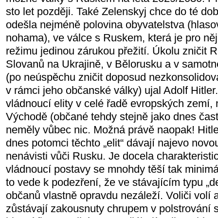
sto let později. Také Zelenskyj chce do té dob
odešla nejméně polovina obyvatelstva (hlasov
nohama), ve válce s Ruskem, která je pro něj
režimu jedinou zárukou přežití. Úkolu zničit 
Slovanů na Ukrajině, v Bělorusku a v samot
(po neúspěchu zničit doposud nezkonsolidov
v rámci jeho občanské války) ujal Adolf Hitle
vládnoucí elity v celé řadě evropských zemí,
Východě (občané tehdy stejně jako dnes často
neměly vůbec nic. Možná právě naopak! Hitler
dnes potomci těchto „elit“ dávají najevo novo
nenávisti vůči Rusku. Je docela charakterist
vládnoucí postavy se mnohdy těší tak minimá
to vede k podezření, že ve stávajícím typu „d
občanů vlastně opravdu nezáleží. Voliči volí 
zůstávají zakousnuty chrupem v polstrování s