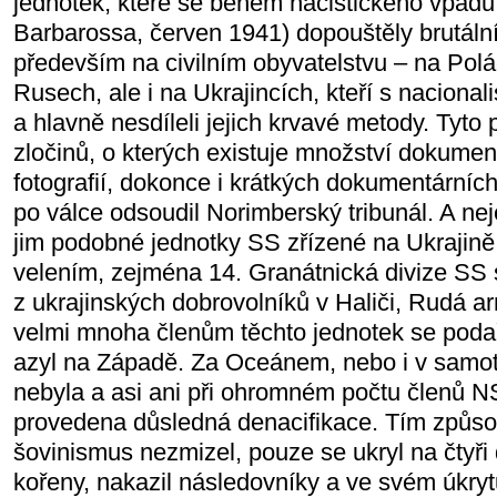
jednotek, které se během nacistického vpád
Barbarossa, červen 1941) dopouštěly brutáln
především na civilním obyvatelstvu – na Polá
Rusech, ale i na Ukrajincích, kteří s nacionalist
a hlavně nesdíleli jejich krvavé metody. Tyto
zločinů, o kterých existuje množství dokume
fotografií, dokonce i krátkých dokumentárníc
po válce odsoudil Norimberský tribunál. A nej
jim podobné jednotky SS zřízené na Ukraji
velením, zejména 14. Granátnická divize SS
z ukrajinských dobrovolníků v Haliči, Rudá a
velmi mnoha členům těchto jednotek se podaři
azyl na Západě. Za Oceánem, nebo i v sam
nebyla a asi ani při ohromném počtu členů
provedena důsledná denacifikace. Tím způso
šovinismus nezmizel, pouze se ukryl na čtyři d
kořeny, nakazil následovníky a ve svém úkry