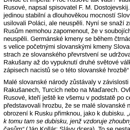
Rusové, napsal spisovatel F. M. Dostojevskij.
jedinou stabilní a dlouhověkou mocností Slov
usilovali Poláci, ale neuspěli. Nyní se snaží 
Rusům nemohou zapomenout, že v soubojích 
neuspěli. Germánské kmeny se během čtrnácti
s velice početnými slovanskými kmeny Slovan
strach ze slovanského převrstvení se udržov
Rakušany až do vypuknutí druhé světové válk
zápisech nacistů se o této slovanské hrozbě“ 
Malé slovanské národy zůstávaly v závislost
Rakušanech, Turcích nebo na Maďarech. Ovlá
Rusové, kteří ještě ke všemu v podstatě po ce
představovali hrozbu, že se malé slovanské n
obrození k Rusku přimknou, jako k dubisku.
„
k tomu tam se dubisku, jenž vzdoruje zhou
časům“
(Ján Kollár: Slávy dcera). To se nesta