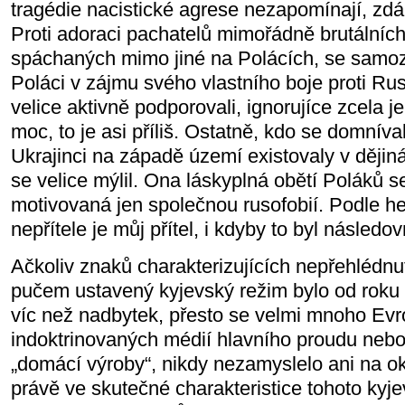
tragédie nacistické agrese nezapomínají, zd
Proti adoraci pachatelů mimořádně brutálních
spáchaných mimo jiné na Polácích, se samoz
Poláci v zájmu svého vlastního boje proti R
velice aktivně podporovali, ignorujíce zcela je
moc, to je asi příliš. Ostatně, kdo se domníva
Ukrajinci na západě území existovaly v dějiná
se velice mýlil. Ona láskyplná obětí Poláků 
motivovaná jen společnou rusofobií. Podle he
nepřítele je můj přítel, i kdyby to byl násled
Ačkoliv znaků charakterizujících nepřehléd
pučem ustavený kyjevský režim bylo od roku
víc než nadbytek, přesto se velmi mnoho Ev
indoktrinovaných médií hlavního proudu nebo
„domácí výroby“, nikdy nezamyslelo ani na o
právě ve skutečné charakteristice tohoto kyj