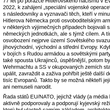
77 let po porážce Hitlerovského nacismu v Ev
2022, k zahájení „speciální vojenské operace
s následovníky a vyznavači těch, kteří v minul
Hitlerova Německa proti osvoboditelským ar
v některých výjimečných případech bojovali s
německých jednotkách, ale s týmž cílem. A tí
osvobození nejprve území Sovětského svazu
jihovýchodní, východní a střední Evropy. Kdyb
v bojích s Rudou armádou a sovětskými party
také spousta Ukrajinců, úspěšnější, potom b
Wehrmachtu a SS v okupovaných zemích stači
upálit, zavraždit a zaživa pohřbít ještě další
tisíc Evropanů. Takto by se možná někteří jej
ani nemuseli narodit.
Řada států EU/NATO, jejichž vlády (a média 
aktivně podporovaly a podporují kyjevský reži
který byl vlastně samým základem, architek