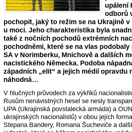
upálení
odborů 
pochopit, jaký to režim se na Ukrajině v
u moci. Jeho charakteristika byla snad
také z nočních pochodů extrémních naci
pochodněmi, které se na vlas podobal
SA v Norimberku, Mnichově a dalších m
nacistického Německa. Podoba nápadn
západních „elit“ a jejich médií opravdu 
náhodná…
V hlučných průvodech za výkřiků nacionalist
Rusům nenávistných hesel se nesly transpare
UPA (Ukrajinská povstalecká armáda) a OUN
ukrajinských nacionalistů) v obou jejích form
Stepana Bandery, Romana Šucheviče a další