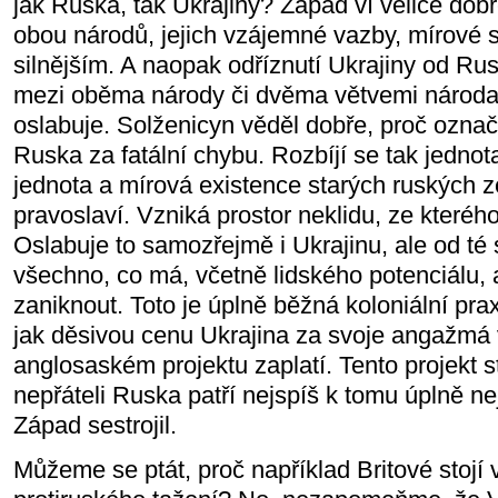
jak Ruska, tak Ukrajiny? Západ ví velice dob
obou národů, jejich vzájemné vazby, mírové s
silnějším. A naopak odříznutí Ukrajiny od Ru
mezi oběma národy či dvěma větvemi národa
oslabuje. Solženicyn věděl dobře, proč označi
Ruska za fatální chybu. Rozbíjí se tak jedno
jednota a mírová existence starých ruských 
pravoslaví. Vzniká prostor neklidu, ze kteréh
Oslabuje to samozřejmě i Ukrajinu, ale od té
všechno, co má, včetně lidského potenciálu
zaniknout. Toto je úplně běžná koloniální pra
jak děsivou cenu Ukrajina za svoje angažmá 
anglosaském projektu zaplatí. Tento projekt s
nepřáteli Ruska patří nejspíš k tomu úplně n
Západ sestrojil.
Můžeme se ptát, proč například Britové stojí 