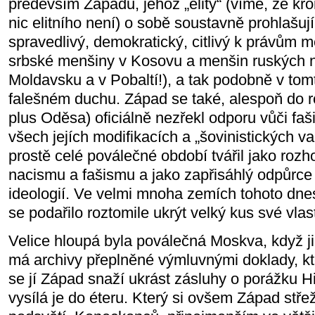
především Západu, jehož „elity“ (víme, že kr
nic elitního není) o sobě soustavně prohlašují
spravedlivý, demokratický, citlivý k právům m
srbské menšiny v Kosovu a menšin ruských n
Moldavsku a v Pobaltí!), a tak podobně v tom
falešném duchu. Západ se také, alespoň do 
plus Oděsa) oficiálně nezřekl odporu vůči fa
všech jejích modifikacích a „šovinistických v
prostě celé poválečné období tvářil jako rozh
nacismu a fašismu a jako zapřisáhlý odpůrce
ideologií. Ve velmi mnoha zemích tohoto dne
se podařilo roztomile ukrýt velký kus své vlast
Velice hloupá byla poválečná Moskva, když j
má archivy přeplněné výmluvnými doklady, kt
se jí Západ snaží ukrást zásluhy o porážku Hi
vysílá je do éteru. Který si ovšem Západ stře