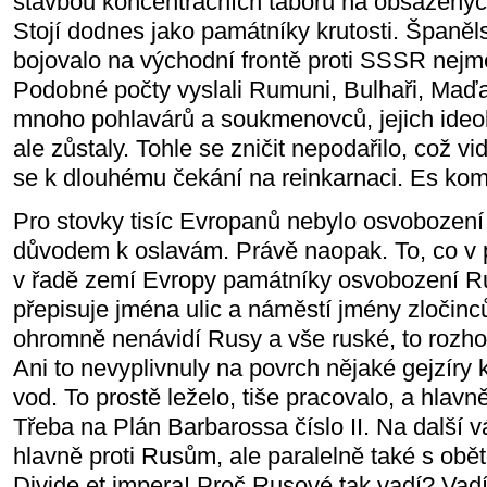
stavbou koncentračních táborů na obsazený
Stojí dodnes jako památníky krutosti. Španě
bojovalo na východní frontě proti SSSR nejmén
Podobné počty vyslali Rumuni, Bulhaři, Maďaři
mnoho pohlavárů a soukmenovců, jejich ideolo
ale zůstaly. Tohle se zničit nepodařilo, což v
se k dlouhému čekání na reinkarnaci. Es ko
Pro stovky tisíc Evropanů nebylo osvobozen
důvodem k oslavám. Právě naopak. To, co v 
v řadě zemí Evropy památníky osvobození 
přepisuje jména ulic a náměstí jmény zločinců
ohromně nenávidí Rusy a vše ruské, to rozh
Ani to nevyplivnuly na povrch nějaké gejzír
vod. To prostě leželo, tiše pracovalo, a hlavně
Třeba na Plán Barbarossa číslo II. Na další v
hlavně proti Rusům, ale paralelně také s obě
Divide et impera! Proč Rusové tak vadí? Vadí,