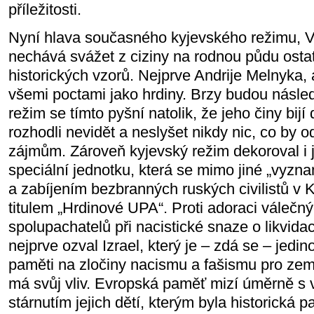
příležitosti.
Nyní hlava současného kyjevského režimu, V
nechává svážet z ciziny na rodnou půdu osta
historických vzorů. Nejprve Andrije Melnyka, 
všemi poctami jako hrdiny. Brzy budou násle
režim se tímto pyšní natolik, že jeho činy bijí d
rozhodli nevidět a neslyšet nikdy nic, co by o
zájmům. Zároveň kyjevský režim dekoroval i
speciální jednotku, která se mimo jiné „vyzn
a zabíjením bezbranných ruských civilistů v K
titulem „Hrdinové UPA“. Proti adoraci válečn
spolupachatelů při nacistické snaze o likvida
nejprve ozval Izrael, který je – zdá se – jedin
paměti na zločiny nacismu a fašismu pro ze
má svůj vliv. Evropská paměť mizí úměrně s
stárnutím jejich dětí, kterým byla historická p