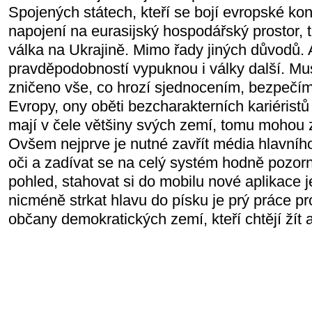
Spojených státech, kteří se bojí evropské k
napojení na eurasijský hospodářský prostor,
válka na Ukrajině. Mimo řady jiných důvodů. 
pravděpodobností vypuknou i války další. Mu
zničeno vše, co hrozí sjednocením, bezpečí
Evropy, ony oběti bezcharakterních kariérist
mají v čele většiny svých zemí, tomu mohou z
Ovšem nejprve je nutné zavřít média hlavního
oči a zadívat se na celý systém hodně pozor
pohled, stahovat si do mobilu nové aplikace je
nicméně strkat hlavu do písku je prý práce pr
občany demokratických zemí, kteří chtějí žít a