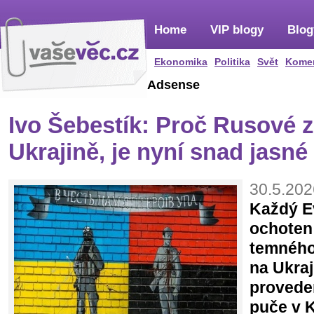
Home
VIP blogy
Blog
Ekonomika
Politika
Svět
Kome
Adsense
Ivo Šebestík: Proč Rusové z
Ukrajině, je nyní snad jasné
30.5.202
Každý Ev
ochoten
temného
na Ukraj
proveden
puče v 