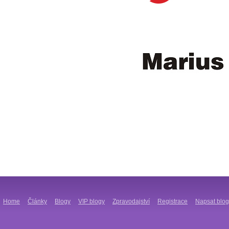
Home
Články
Blogy
VIP blogy
Zpravodajství
Registrace
Napsat blog