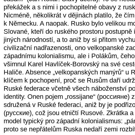
překážek a s nimi i pochopitelné obavy z ru
Nicméně, několikrát v dějinách platilo, že čím
k Německu. A naopak. Rusko bylo velikou mocn
Slované, kteří do ruského prostoru postupně i
jiných národností, a to aniž by si přitom vychu
civilizační nadřazenosti, ono velkopanské za
západnímu kolonialismu, ale i Polákům, čehož
všimnul Karel Havlíček-Borovský na své cest
Haliče. Absence „velkopanských manýrů“ u R
klíčem k pochopení, proč se Rusům daří udrž
Ruské federace včetně všech náboženství poc
identity. Onen pojem „rossijane“ (россияне) 
sdružená v Ruské federaci, aniž by je podřizo
(русские), což jsou etničtí Rusové. Zkrátka a
model typický pro západní kolonialismus: „pá
proto se nepřátelům Ruska nedaří zemi rozbít