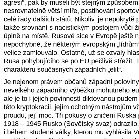
agresi“, pak by museli být stejným způsobem
nesrovnatelně větší míře, postihováni sportovc
celé řady dalších států. Nikoliv, je nepokrytě p
takže srovnání s nacistickým postojem vůči ž
úplně na místě. Rusové sice v Evropě ještě n
nepochybné, že některým evropským „lídrům“ 
velice zamlouvalo. Ostatně, už se ozvaly hla
Rusa pohybujícího se po EU pečlivě střežit. 
charakteru současných západních „elit“.
Je nejenom právem občanů západní poloviny
nevelkého západního výběžku mohutného eur
ale je to i jejich povinností diktovanou pude
této kryptokracii, jejím ochotným nástrojům v
proudu, její moc. Tři pokusy o zničení Ruska
1918 – 1945 Rusko (Sovětský svaz) odrazilo. 
i během studené války, kterou mu vyhlásila Ve