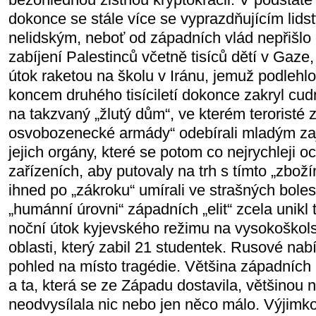
dokonce se stále více se vyprazdňujícím lids
nelidským, neboť od západních vlád nepřišl
zabíjení Palestinců včetně tisíců dětí v Gaze,
útok raketou na školu v Iránu, jemuž podlehl
koncem druhého tisíciletí dokonce zakryl cu
na takzvaný „žlutý dům“, ve kterém teroristé
osvobozenecké armády“ odebírali mladým za
jejich orgány, které se potom co nejrychleji oc
zařízeních, aby putovaly na trh s tímto „zbož
ihned po „zákroku“ umírali ve strašných bol
„humánní úrovni“ západních „elit“ zcela unikl 
noční útok kyjevského režimu na vysokoškol
oblasti, který zabil 21 studentek. Rusové na
pohled na místo tragédie. Většina západních
a ta, která se ze Západu dostavila, většinou 
neodvysílala nic nebo jen něco málo. Výjimk