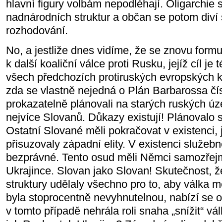
hlavní figury volbám nepodléhají. Oligarchie 
nadnárodních struktur a občan se potom diví š
rozhodování.
No, a jestliže dnes vidíme, že se znovu formuj
k další koaliční válce proti Rusku, jejíž cíl je
všech předchozích protiruských evropských ko
zda se vlastně nejedná o Plán Barbarossa čísl
prokazatelně plánovali na starých ruských ú
nejvíce Slovanů. Důkazy existují! Plánovalo se
Ostatní Slované měli pokračovat v existenci, 
přisuzovaly západní elity. V existenci služeb
bezprávné. Tento osud měli Němci samozřejm
Ukrajince. Slovan jako Slovan! Skutečnost, 
struktury udělaly všechno pro to, aby válka m
byla stoprocentně nevyhnutelnou, nabízí se o
v tomto případě nehrála roli snaha „snížit“ vá