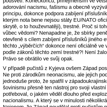
podsvětí. Koneckonců, přinejmenším ve větši
adorování nacismu, fašismu a obecně vyzýván
principu, dokonce podpora zabíjení příslušník
kterým nota bene nejsou státy EU/NATO oficiá
skrytě, o to houževnatěji), trestné. Proč si toh
vůbec vědomi? Nenapadne je, že sbírky peně
otevřeně s cílem zabíjení příslušníků jiného e
těchto „výběrčích“ dokonce není oficiálně ve 
podle zákonů těchto zemí trestné?! Není žal
Právo se obrátilo ve svůj opak.
V případě pučistů z Kyjeva ovšem Západ pos
Ne proti zárodkům neonacismu, ale jejich po
jednoduše proto, že spatřil v západoukrajins
šovinismu přesně ten nástroj pro svoji vlastn
potřeboval, o jakém věděl dlouho před explo
nacionalismu. A který se v minulosti několikr
Nejenom, že Západ neudělal proti pučistům n