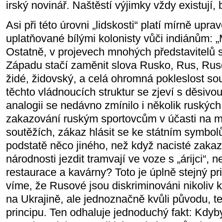
irský novinář. Naštěstí výjimky vždy existují, b
Asi při této úrovni „lidskosti“ platí mírně upr
uplatňované bílými kolonisty vůči indiánům: 
Ostatně, v projevech mnohých představitelů
Západu stačí zaměnit slova Rusko, Rus, Rusov
židé, židovský, a celá ohromná pokleslost s
těchto vládnoucích struktur se zjeví s děsivou
analogii se nedávno zmínilo i několik ruský
zakazování ruským sportovcům v účasti na 
soutěžích, zákaz hlásit se ke státním symbo
podstatě něco jiného, než když nacisté zakaz
národnosti jezdit tramvají ve voze s „árijci“,
restaurace a kavárny? Toto je úplně stejný p
víme, že Rusové jsou diskriminováni nikoliv k
na Ukrajině, ale jednoznačně kvůli původu, t
principu. Ten odhaluje jednoduchý fakt: Kdyby