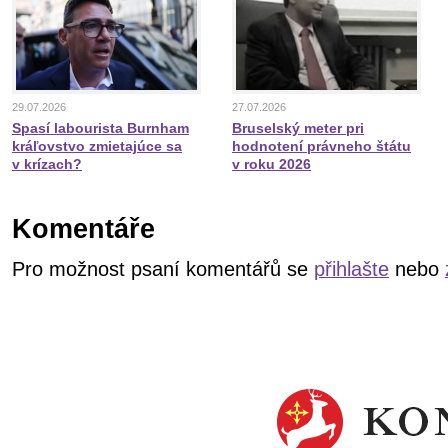
29.07.2026
27.07.2026
Spasí labourista Burnham
Bruselský meter pri
kráľovstvo zmietajúce sa
hodnotení právneho štátu
v krízach?
v roku 2026
Komentáře
Pro možnost psaní komentářů se
přihlašte
nebo