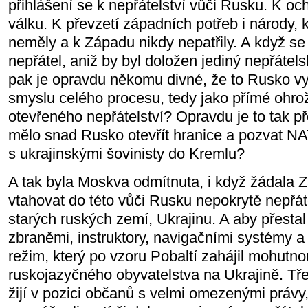
přihlášení se k nepřátelství vůči Rusku. K oc
válku. K převzetí západních potřeb i národy, k
neměly a k Západu nikdy nepatřily. A když se 
nepřátel, aniž by byl doložen jediný nepřátels
pak je opravdu někomu divné, že to Rusko vy
smyslu celého procesu, tedy jako přímé ohro
otevřeného nepřátelství? Opravdu je to tak p
mělo snad Rusko otevřít hranice a pozvat NAT
s ukrajinskými šovinisty do Kremlu?
A tak byla Moskva odmítnuta, i když žádala Z
vtahovat do této vůči Rusku nepokrytě nepřát
starých ruských zemí, Ukrajinu. A aby přesta
zbraněmi, instruktory, navigačními systémy a
režim, který po vzoru Pobaltí zahájil mohutno
ruskojazyčného obyvatelstva na Ukrajině. Tř
žijí v pozici občanů s velmi omezenými právy