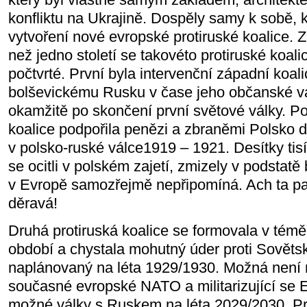
konfliktu na Ukrajině. Dospěly samy k sobě, 
vytvoření nové evropské protiruské koalice. 
než jedno století se takovéto protiruské koal
počtvrté. První byla intervenční západní koalic
bolševickému Rusku v čase jeho občanské vál
okamžitě po skončení první světové války. Po
koalice podpořila penězi a zbraněmi Polsko d
v polsko-ruské válce1919 – 1921. Desítky tis
se ocitli v polském zajetí, zmizely v podstatě
v Evropě samozřejmě nepřipomíná. Ach ta pa
děravá!
Druhá protiruská koalice se formovala v té
období a chystala mohutný úder proti Sovět
naplánovaný na léta 1929/1930. Možná není 
současné evropské NATO a militarizující se 
možné války s Ruskem na léta 2029/2030. Pro