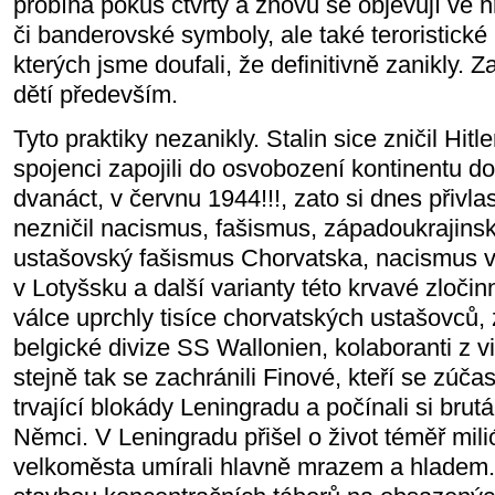
probíhá pokus čtvrtý a znovu se objevují ve 
či banderovské symboly, ale také teroristické 
kterých jsme doufali, že definitivně zanikly. Zab
dětí především.
Tyto praktiky nezanikly. Stalin sice zničil Hit
spojenci zapojili do osvobození kontinentu d
dvanáct, v červnu 1944!!!, zato si dnes přivlast
nezničil nacismus, fašismus, západoukrajins
ustašovský fašismus Chorvatska, nacismus v 
v Lotyšsku a další varianty této krvavé zloči
válce uprchly tisíce chorvatských ustašovců, z
belgické divize SS Wallonien, kolaboranti z vi
stejně tak se zachránili Finové, kteří se zúčas
trvající blokády Leningradu a počínali si brut
Němci. V Leningradu přišel o život téměř mil
velkoměsta umírali hlavně mrazem a hladem. 