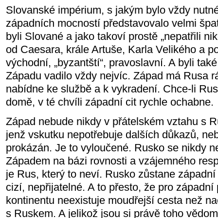
Slovanské impérium, s jakým bylo vždy nutné 
západních mocností představovalo velmi šp
byli Slované a jako takoví prostě „nepatřili 
od Caesara, krále Artuše, Karla Velikého a po
východní, „byzantští“, pravoslavní. A byli také
Západu vadilo vždy nejvíc. Západ má Rusa r
nabídne ke službě a k vykradení. Chce-li Ru
domě, v té chvíli západní cit rychle ochabne.
Západ nebude nikdy v přátelském vztahu s R
jenž vskutku nepotřebuje dalších důkazů, ne
prokázán. Je to vyloučené. Rusko se nikdy 
Západem na bázi rovnosti a vzájemného resp
je Rus, který to neví. Rusko zůstane západní
cizí, nepřijatelné. A to přesto, že pro západn
kontinentu neexistuje moudřejší cesta než na
s Ruskem. A jelikož jsou si právě toho vědom