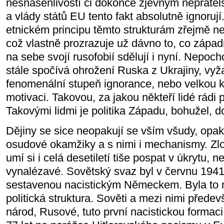
nesnášenlivostí či dokonce zjevným nepřáte
a vlády států EU tento fakt absolutně ignoruj
etnickém principu těmto strukturám zřejmě ne
což vlastně prozrazuje už dávno to, co západ
na sebe svojí rusofobií sdělují i nyní. Nepoch
stále spočívá ohrožení Ruska z Ukrajiny, vyž
fenomenální stupeň ignorance, nebo velkou ka
motivaci. Takovou, za jakou někteří lidé rádi pr
Takovými lidmi je politika Západu, bohužel, 
Dějiny se sice neopakují se vším všudy, opak
osudové okamžiky a s nimi i mechanismy. Zlo 
umí si i celá desetiletí tiše pospat v úkrytu, n
vynalézavé. Sovětský svaz byl v červnu 1941
sestavenou nacistickým Německem. Byla to n
politická struktura. Sověti a mezi nimi přede
národ, Rusové, tuto první nacistickou formaci 