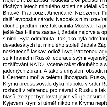
třicátých letech minulého století neudělali vůb
Britové, Francouzi, Američané, Nizozemci, Fin
další evropské národy. Naopak s ním uzavíral
dlouho předtím, než tak učinila Moskva. Ta př
ještě čas Hitlera zastavit, žádala nejprve a
s nimi. Byla odmítnuta. Tak jako byla odmítn
devadesátých let minulého století žádala Záp
neskutečně laskav, odložil svoji vrozenou agre
se k hranicím Ruské federace svými vojenský
rozšiřování NATO. Včetně raket dlouhého a s
jaderných zbraní. A také s úmyslem obsadit 
k Černému moři a celému jihozápadu Ruska,
Krymu představovalo dýku hluboko v srdci 
rozhodli v referendu pro návrat k Rusku s t
hlasů, že zpochybňovat jejich vůli je absurdn
Kyjevem Krym si téměř nikdo na Krymu nepřej