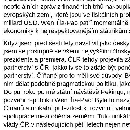
neoficiálních zpráv z finančních trhů nakoupil
evropských zemí, které jsou ve fiskálních p
miliard USD. Wen Ťia-Pao patří momentálně d
ekonomiky k nejrespektovanějším státníkům 
Když jsem před šesti lety navštívil jako česk
jsem se postupně se všemi nejvyššími čínským
prezidenta a premiéra. ČLR tehdy projevila z
partnerství s ČR, jakkoliv se to zdálo být po
partnerství. Číňané pro to měli své důvody. B
nim dělat podobně pragmatickou politiku, ja
Do půl roku po mé státní návštěvě Pekingu, n
pozvání republiku Wen Ťia-Pao. Byla to nezv
Číňanů a unikátní příležitost k rozvinutí vel
spolupráce mezi oběma zeměmi. Tuto unikátní
vlády ČR v následujících pěti letech nejen ne