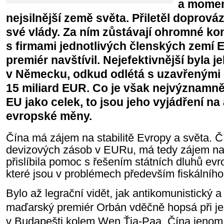
a momen
nejsilnější země světa. Přiletěl doprováz
své vlády. Za ním zůstávají ohromné ko
s firmami jednotlivých členských zemí E
premiér navštívil. Nejefektivnější byla 
v Německu, odkud odlétá s uzavřenými 
15 miliard EUR. Co je však nejvýznamně
EU jako celek, to jsou jeho vyjádření n
evropské měny.
Čína má zájem na stabilitě Evropy a světa. Čí
devizových zásob v EURu, má tedy zájem na j
přislíbila pomoc s řešením státních dluhů ev
které jsou v problémech především fiskálního
Bylo až legrační vidět, jak antikomunistický a
maďarský premiér Orbán vděčně hopsá při j
v Budapešti kolem Wen Ťia-Paa. Čína jenom 