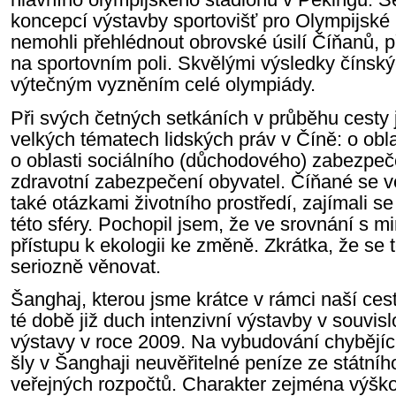
koncepcí výstavby sportovišť pro Olympijské
nemohli přehlédnout obrovské úsilí Číňanů, p
na sportovním poli. Skvělými výsledky čínsk
výtečným vyzněním celé olympiády.
Při svých četných setkáních v průběhu cesty 
velkých tématech lidských práv v Číně: o obla
o oblasti sociálního (důchodového) zabezpeče
zdravotní zabezpečení obyvatel. Číňané se ve
také otázkami životního prostředí, zajímali s
této sféry. Pochopil jsem, že ve srovnání s mi
přístupu k ekologii ke změně. Zkrátka, že se t
seriozně věnovat.
Šanghaj, kterou jsme krátce v rámci naší cesty
té době již duch intenzivní výstavby v souvis
výstavy v roce 2009. Na vybudování chybějící
šly v Šanghaji neuvěřitelné peníze ze státního
veřejných rozpočtů. Charakter zejména výšk