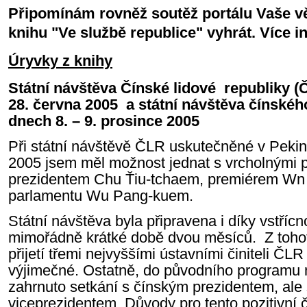
Připomínám rovněž soutěž portálu Vaše vě
knihu "Ve službě republice" vyhrát. Více 
Úryvky z knihy
Státní návštěva Čínské lidové republiky 
28. června 2005 a státní návštěva čínské
dnech 8. – 9. prosince 2005
Při státní návštěvě ČLR uskutečněné v Peki
2005 jsem měl možnost jednat s vrcholnými p
prezidentem Chu Ťiu-tchaem, premiérem Wn
parlamentu Wu Pang-kuem.
Státní návštěva byla připravena i díky vstřícn
mimořádně krátké době dvou měsíců. Z toho
přijetí třemi nejvyššími ústavními činiteli ČLR
výjimečné. Ostatně, do původního programu 
zahrnuto setkání s čínským prezidentem, ale
viceprezidentem. Důvody pro tento pozitivní 