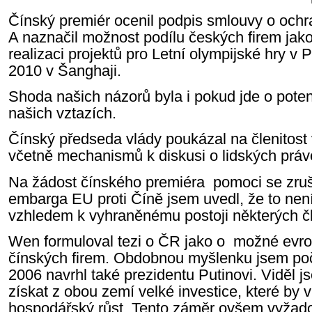
Čínský premiér ocenil podpis smlouvy o ochr
A naznačil možnost podílu českých firem jak
realizaci projektů pro Letní olympijské hry 
2010 v Šanghaji.
Shoda našich názorů byla i pokud jde o poten
našich vztazích.
Čínský předseda vlády poukázal na členitos
včetně mechanismů k diskusi o lidských prá
Na žádost čínského premiéra pomoci se zr
embarga EU proti Číně jsem uvedl, že to není
vzhledem k vyhraněnému postoji některých 
Wen formuloval tezi o ČR jako o možné evr
čínských firem. Obdobnou myšlenku jsem po
2006 navrhl také prezidentu Putinovi. Viděl 
získat z obou zemí velké investice, které by v
hospodářský růst. Tento záměr ovšem vyžado