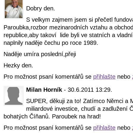
Dobry den.
S velkym zajmem jsem si přečetl fundov
Paroubka,rozbor mezinarodních vztahu a obchod
republice,aby takoví lide byli ve statních a vlad
naplnily naděje čechu po roce 1989.
Naděje umíra poslední,přeji
Hezky den.
Pro možnost psaní komentářů se
přihlašte
nebo
Milan Horník
- 30.6.2011 13:29.
SUPER, děkuji za to! Zatímco Němci a M
miliardové investice, chudí a zadlužení Č
bohatých Číňanů. Paroubek na hrad!
Pro možnost psaní komentářů se
přihlašte
nebo