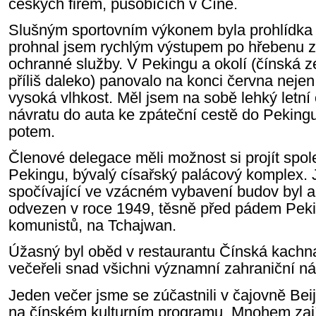
českých firem, působících v Číně.
Slušným sportovním výkonem byla prohlídka 
prohnal jsem rychlým výstupem po hřebenu zd
ochranné služby. V Pekingu a okolí (čínská 
příliš daleko) panovalo na konci června nejen
vysoká vlhkost. Měl jsem na sobě lehký letní
návratu do auta ke zpáteční cestě do Pekin
potem.
Členové delegace měli možnost si projít sp
Pekingu, bývalý císařský palácový komplex. Je
spočívající ve vzácném vybavení budov byl
odvezen v roce 1949, těsně před pádem Peki
komunistů, na Tchajwan.
Úžasný byl oběd v restaurantu Čínská kachna
večeřeli snad všichni významní zahraniční ná
Jeden večer jsme se zúčastnili v čajovně Be
na čínském kulturním programu. Mnohem zají