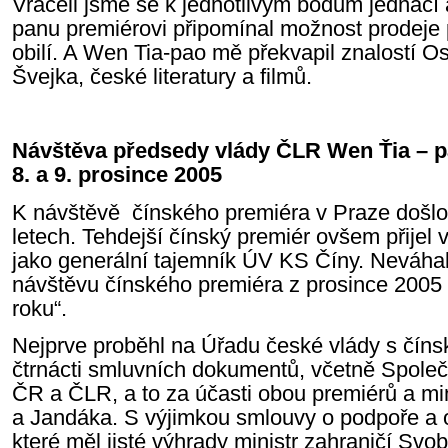
Vraceli jsme se k jednotlivým bodům jednací
panu premiérovi připomínal možnost prodeje
obilí. A Wen Tia-pao mě překvapil znalostí 
Švejka, české literatury a filmů.
Návštěva předsedy vlády ČLR Wen Ťia – 
8. a 9. prosince 2005
K návštěvě čínského premiéra v Praze došlo
letech. Tehdejší čínský premiér ovšem přijel 
jako generální tajemník ÚV KS Číny. Neváha
návštěvu čínského premiéra z prosince 2005 
roku“.
Nejprve proběhl na Úřadu české vlády s číns
čtrnácti smluvních dokumentů, včetně Společ
ČR a ČLR, a to za účasti obou premiérů a mi
a Jandáka. S výjimkou smlouvy o podpoře a o
které měl jisté výhrady ministr zahraničí Sv