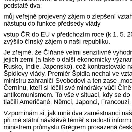
podstatě dva:
můj veřejně projevený zájem o zlepšení vzta
nástupu do funkce předsedy vlády
vstup ČR do EU v předchozím roce (k 1. 5. 2
zvýšilo čínský zájem o naši republiku.
Je zřejmé, že Číňané velmi senzitivně vyhodn
jejich zemi (a také o další ekonomicky význ
Rusko, Indie, Japonsko), což kontrastovalo 
Špidlovy vlády. Premiér Špidla nechal ve vzt
ministru zahraničí Svobodovi a ten zase „m
Černínu, kteří si léčili své mindráky vůči Čí
antikomunismem. To vše v situaci, kdy se do
tlačili Američané, Němci, Japonci, Francouzi, 
Vzpomínám si, jak mně dva zaměstnanci na
při mé státní návštěvě téměř s radostí inform
ministrem průmyslu Grégrem prosazená česká 