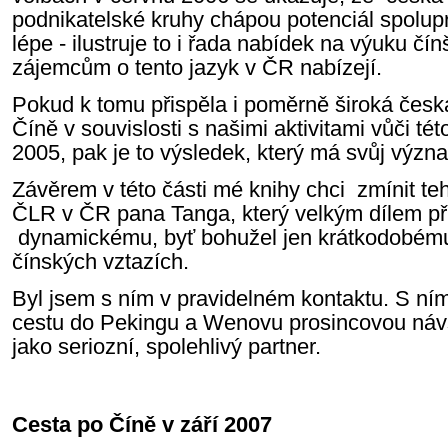
podnikatelské kruhy chápou potenciál spol
lépe - ilustruje to i řada nabídek na výuku čín
zájemcům o tento jazyk v ČR nabízejí.
Pokud k tomu přispěla i poměrně široká česk
Číně v souvislosti s našimi aktivitami vůči té
2005, pak je to výsledek, který má svůj význ
Závěrem v této části mé knihy chci zmínit te
ČLR v ČR pana Tanga, který velkým dílem př
dynamickému, byť bohužel jen krátkodobému,
čínských vztazích.
Byl jsem s ním v pravidelném kontaktu. S ní
cestu do Pekingu a Wenovu prosincovou náv
jako seriozní, spolehl
Cesta po Číně v září 2007