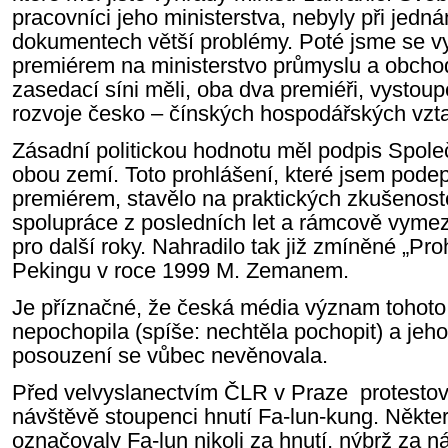
pracovníci jeho ministerstva, nebyly při jedn
dokumentech větší problémy. Poté jsme se v
premiérem na ministerstvo průmyslu a obcho
zasedací síni měli, oba dva premiéři, vysto
rozvoje česko – čínských hospodářských vzt
Zásadní politickou hodnotu měl podpis Spole
obou zemí. Toto prohlášení, které jsem pode
premiérem, stavělo na praktických zkušenos
spolupráce z posledních let a rámcově vymezil
pro další roky. Nahradilo tak již zmíněné „Pr
Pekingu v roce 1999 M. Zemanem.
Je příznačné, že česká média význam tohot
nepochopila (spíše: nechtěla pochopit) a jeho
posouzení se vůbec nevěnovala.
Před velvyslanectvím ČLR v Praze protestov
návštěvě stoupenci hnutí Fa-lun-kung. Někter
označovaly Fa-lun nikoli za hnutí, nýbrž za 