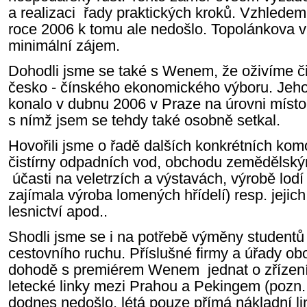
a realizaci řady praktických kroků. Vzhlede
roce 2006 k tomu ale nedošlo. Topolánkova v
minimální zájem.
Dohodli jsme se také s Wenem, že oživíme č
česko - čínského ekonomického výboru. Jeh
konalo v dubnu 2006 v Praze na úrovni místo
s nímž jsem se tehdy také osobně setkal.
Hovořili jsme o řadě dalších konkrétních kom
čistírny odpadních vod, obchodu zemědělským
účasti na veletrzích a výstavách, výrobě lodí
zajímala výroba lomených hřídelí) resp. jejic
lesnictví apod..
Shodli jsme se i na potřebě výměny studentů
cestovního ruchu. Příslušné firmy a úřady o
dohodě s premiérem Wenem jednat o zřízení
letecké linky mezi Prahou a Pekingem (pozn.:
dodnes nedošlo, létá pouze přímá nákladní li