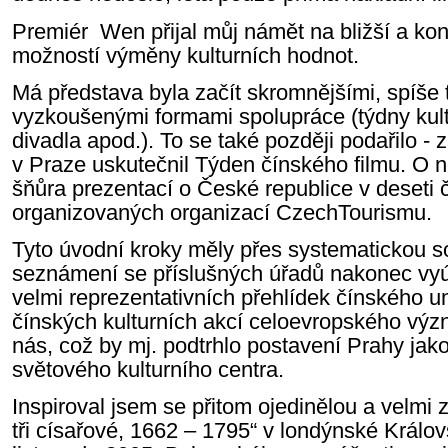
Premiér Wen přijal můj námět na bližší a ko
možností výměny kulturních hodnot.
Má představa byla začít skromnějšími, spíše tr
vyzkoušenými formami spolupráce (týdny kultu
divadla apod.). To se také později podařilo 
v Praze uskutečnil Týden čínského filmu. O n
šňůra prezentací o České republice v deseti
organizovaných organizací CzechTourismu.
Tyto úvodní kroky měly přes systematickou 
seznámení se příslušných úřadů nakonec vyúst
velmi reprezentativních přehlídek čínského 
čínských kulturních akcí celoevropského vý
nás, což by mj. podtrhlo postavení Prahy jak
světového kulturního centra.
Inspiroval jsem se přitom ojedinělou a velmi 
tři císařové, 1662 – 1795“ v londýnské Králo