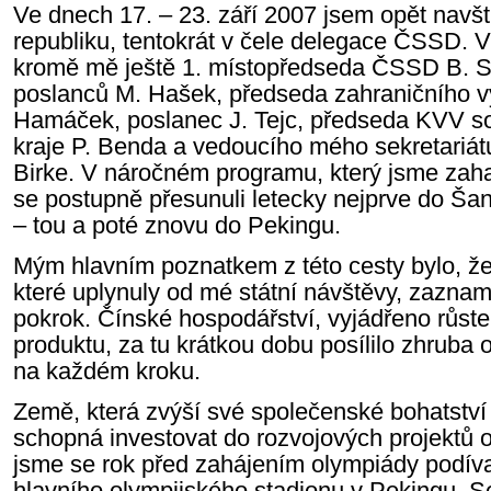
Ve dnech 17. – 23. září 2007 jsem opět navšt
republiku, tentokrát v čele delegace ČSSD. 
kromě mě ještě 1. místopředseda ČSSD B. S
poslanců M. Hašek, předseda zahraničního 
Hamáček, poslanec J. Tejc, předseda KVV s
kraje P. Benda a vedoucího mého sekretariá
Birke. V náročném programu, který jsme zaha
se postupně přesunuli letecky nejprve do Š
– tou a poté znovu do Pekingu.
Mým hlavním poznatkem z této cesty bylo, že
které uplynuly od mé státní návštěvy, zaznam
pokrok. Čínské hospodářství, vyjádřeno růs
produktu, za tu krátkou dobu posílilo zhruba o
na každém kroku.
Země, která zvýší své společenské bohatství 
schopná investovat do rozvojových projektů o
jsme se rok před zahájením olympiády podív
hlavního olympijského stadionu v Pekingu. S