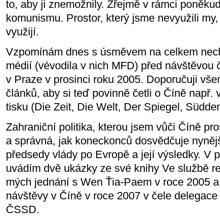
to, aby ji znemožnily. Zřejmě v rámci poněku
komunismu. Prostor, který jsme nevyužili my, vy
využijí.
Vzpomínám dnes s úsměvem na celkem nechut
médií (vévodila v nich MFD) před návštěvou 
v Praze v prosinci roku 2005. Doporučuji vš
článků, aby si teď povinně četli o Číně např
tisku (Die Zeit, Die Welt, Der Spiegel, Südde
Zahraniční politika, kterou jsem vůči Číně pr
a správná, jak koneckonců dosvědčuje nyněj
předsedy vlády po Evropě a její výsledky. V p
uvádím dvě ukázky ze své knihy Ve službě rep
mých jednání s Wen Ťia-Paem v roce 2005 a 
návštěvy v Číně v roce 2007 v čele delegace
ČSSD.