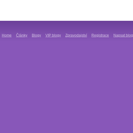
Home
Články
Blogy
VIP blogy
Zpravodajství
Registrace
Napsat blog