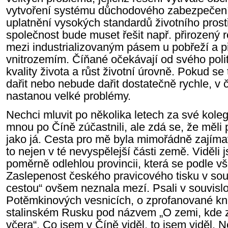
vytvoření systému důchodového zabezpečení, 
uplatnění vysokých standardů životního prost
společnost bude muset řešit např. přirozený r
mezi industrializovaným pásem u pobřeží a
vnitrozemím. Číňané očekávají od svého polit
kvality života a růst životní úrovně. Pokud s
dařit nebo nebude dařit dostatečně rychle, v 
nastanou velké problémy.
Nechci mluvit po několika letech za své kolegy
mnou po Číně zúčastnili, ale zdá se, že měli
jako já. Cesta pro mě byla mimořádně zajíma
to nejen v té nevyspělejší části země. Viděli
poměrně odlehlou provincii, která se podle vš
Zaslepenost českého pravicového tisku v souv
cestou“ ovšem neznala mezí. Psali v souvislo
Potěmkinových vesnicích, o zprofanované kni
stalinském Rusku pod názvem „O zemi, kde z
včera“. Co jsem v Číně viděl, to jsem viděl.