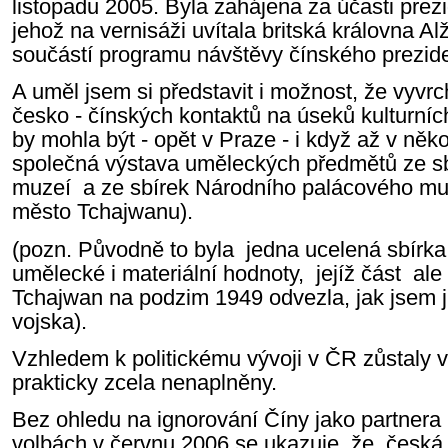
listopadu 2005. Byla zahájena za účasti prez
jehož na vernisáži uvítala britská královna Al
součástí programu návštěvy čínského preziden
A uměl jsem si představit i možnost, že vyvr
česko - čínských kontaktů na úseků kulturníc
by mohla být - opět v Praze - i když až v něko
společná výstava uměleckých předmětů ze s
muzeí a ze sbírek Národního palácového muze
město Tchajwanu).
(pozn. Původně to byla jedna ucelená sbírka 
umělecké i materiální hodnoty, jejíž část ale
Tchajwan na podzim 1949 odvezla, jak jsem j
vojska).
Vzhledem k politickému vývoji v ČR zůstaly 
prakticky zcela nenaplněny.
Bez ohledu na ignorování Číny jako partnera
volbách v červnu 2006 se ukazuje, že česká