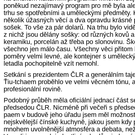
poněkud nezajímavý program pro mě byla al
trhu se spotřebními a uměleckými předměty. 
několik úžasných věcí a dva opravdu krásné 
sošek. To vše za pár dolarů. Na trhu bylo vidě
z nichž jsou dělány sošky: od různých kovů a j
keramiku, porcelán až třeba po slonovinu. Š
všechno jen málo času. Všechny věci přitom 
poměry velmi levné, ale kontejner s umělec
letadla pochopitelně vzít nemohl.
Setkání s prezidentem ČLR a generálním t
Ťiu-tchaem proběhlo ve velmi věcném tónu, ale
profesionální rovině.
Podobný průběh měla oficiální jednací část s
předsedou ČLR. Nicméně při večeři s předse
paem v budově jeho úřadu jsem měl možnost 
nejskvělejší čínské kuchyně, jakou jsem kdy p
mnohem uvolněnější atmosféra a debata, nežli