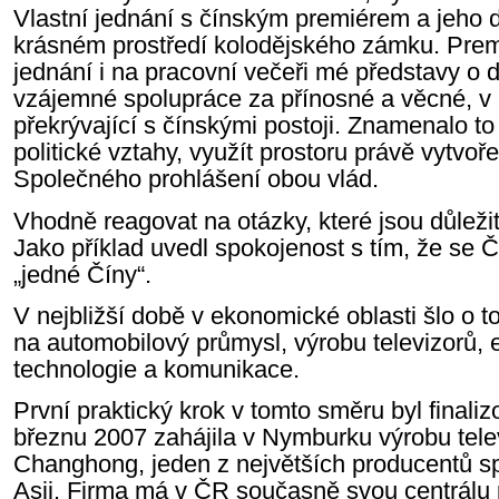
Vlastní jednání s čínským premiérem a jeho 
krásném prostředí kolodějského zámku. Prem
jednání i na pracovní večeři mé představy o 
vzájemné spolupráce za přínosné a věcné, v 
překrývající s čínskými postoji. Znamenalo to
politické vztahy, využít prostoru právě vytv
Společného prohlášení obou vlád.
Vhodně reagovat na otázky, které jsou důleži
Jako příklad uvedl spokojenost s tím, že se Č
„jedné Číny“.
V nejbližší době v ekonomické oblasti šlo o t
na automobilový průmysl, výrobu televizorů, 
technologie a komunikace.
První praktický krok v tomto směru byl finali
březnu 2007 zahájila v Nymburku výrobu tele
Changhong, jeden z největších producentů sp
Asii. Firma má v ČR současně svou centrálu