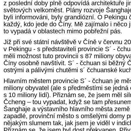
z poslední doby plně odpovídá architektuře j
světových velkoměst. Plány rozvoje Šanghaje 
byli informováni, byly grandiózní. O Pekingu
každý, kdo jede do Číny. Mě zajímalo i něco j
to vypadá v oblastech mimo pobřežní pás.
Již při své státní návštěvě v Číně v červnu 20
v Pekingu - s představiteli provincie S´ - čch
měli možnost tuto provincii s 87 miliony oby
Číny osobně navštívit. S´ - čchuan si běžný 
ostrými a pálivými chutěmi s´ čchuanské ku
Hlavním městem provincie S´ - čchuan je mě
miliony obyvatel (ale s předměstími se jedn
s 10 miliony lidí). Přiznám se, že jsem měl si
Čcheng – tou vypadat, když se tam přesune
Šanghaje a výstavního hlavního města země
zapadlé, provinční město s omšelými domy 
nějakým slumem tak, jak jsem je viděl v indi
Přiznám se, že jsem byl dost překvapen. Přivít