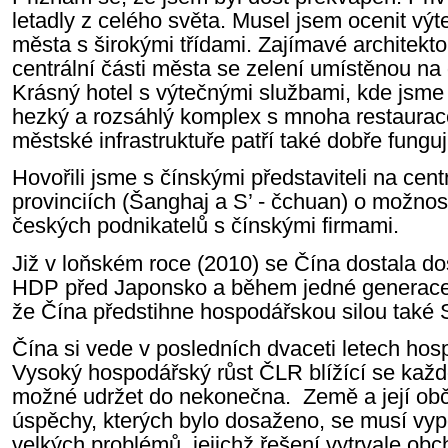
letadly z celého světa. Musel jsem ocenit výt
města s širokými třídami. Zajímavé architekto
centrální části města se zelení umístěnou n
Krásný hotel s výtečnými službami, kde jsme 
hezký a rozsáhlý komplex s mnoha restaurace
městské infrastruktuře patří také dobře fungu
Hovořili jsme s čínskými představiteli na centr
provinciích (Šanghaj a S’ - čchuan) o možno
českých podnikatelů s čínskými firmami.
Již v loňském roce (2010) se Čína dostala
HDP před Japonsko a během jedné generace 
že Čína předstihne hospodářskou silou také S
Čína si vede v posledních dvaceti letech hos
Vysoký hospodářský růst ČLR blížící se kaž
možné udržet do nekonečna. Země a její ob
úspěchy, kterých bylo dosaženo, se musí vyp
velkých problémů, jejichž řešení vytrvale ob