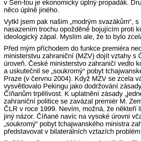
v Šen-tou je ekonomicky úplný propadák. Dr
něco úplně jiného.
Vytkl jsem pak našim „modrým svazákům“, s
nasazením trochu opožděně bojujícím proti k
ideologický zápal. Myslím ale, že to bylo zce
Před mým příchodem do funkce premiéra nec
ministerstvu zahraniční (MZV) dojít vztahy s 
úroveň. České ministerstvo zahraničí vedlo 
a uskutečnil se „soukromý“ pobyt tchajwanské
Praze (v červnu 2004). Když MZV se zcela váž
vysvětlovalo Pekingu jako dodržování zásady
Číňanům trpělivost. K uplatnění zásady „jedn
zahraniční politice se zavázal premiér M. Ze
ČLR v roce 1999. Nevím, možná, že někteří 
jiný názor. Číňané navíc na vysoké úrovni vč
„soukromý“ pobyt tchajwanského ministra zah
představovat v bilaterálních vztazích problém