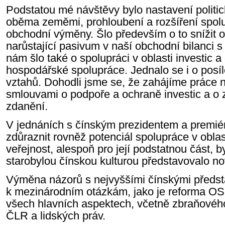
Podstatou mé návštěvy bylo nastavení politi
oběma zeměmi, prohloubení a rozšíření spolu
obchodní výměny. Šlo především o to snížit 
narůstající pasivum v naší obchodní bilanci
nám šlo také o spolupráci v oblasti investic 
hospodářské spolupráce. Jednalo se i o posí
vztahů. Dohodli jsme se, že zahájíme práce n
smlouvami o podpoře a ochraně investic a o 
zdanění.
V jednáních s čínským prezidentem a premié
zdůraznit rovněž potenciál spolupráce v oblas
veřejnost, alespoň pro její podstatnou část, 
starobylou čínskou kulturou představovalo n
Výměna názorů s nejvyššími čínskými předsta
k mezinárodním otázkám, jako je reforma O
všech hlavních aspektech, včetně zbraňové
ČLR a lidských práv.