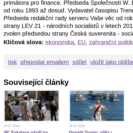
primátora pro finance. Předseda Společnosti W. 
od roku 1993 až dosud. Vydavatel časopisu Tren
Předseda redakční rady serveru Vaše věc od ro
strany LEV 21 - národních socialistů v letech 20
zvolen předsedou strany Česká suverenita - soci
Klíčová slova:
ekonomika
,
EU
,
zahraniční politi
tisk
přeposlat emailem
sdílet
uložit jako oblí
Související články
29.07.2026
28.07.2026
jW: Eskalace násilí na
Donald Trump: vítěz i