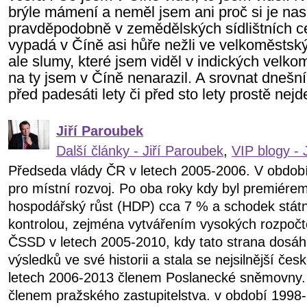
brýle mámení a neměl jsem ani proč si je na
pravděpodobně v zemědělských sídlištních ce
vypadá v Číně asi hůře nežli ve velkoměstsk
ale slumy, které jsem viděl v indických velkom
na ty jsem v Číně nenarazil. A srovnat dnešní
před padesáti lety či před sto lety prostě nejd
Jiří Paroubek
Další články - Jiří Paroubek
,
VIP blogy - 
Předseda vlády ČR v letech 2005-2006. V obdob
pro místní rozvoj. Po oba roky kdy byl premiére
hospodářský růst (HDP) cca 7 % a schodek státn
kontrolou, zejména vytvářením vysokých rozpočt
ČSSD v letech 2005-2010, kdy tato strana dosáhl
výsledků ve své historii a stala se nejsilnější čes
letech 2006-2013 členem Poslanecké sněmovny.
členem pražského zastupitelstva. v období 199