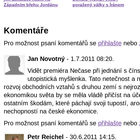
Západním břehu Jordánu
poražený války s Íránem
Komentáře
Pro možnost psaní komentářů se
přihlašte
nebo
Jan Novotný
- 1.7.2011 08:20.
Vidět premiéra Nečase při jednání s čín
utopistická myšlenka. Tato netečnost a 
rozvoj obchodních vztahů s druhou zemí s nejroz
ekonomikou světa by se měla vládě přičíst na ú
ostatním škodám, které páchají svoji tupostí, aro
nechopností na české ekonomice.
Pro možnost psaní komentářů se
přihlašte
nebo
Petr Reichel
- 30.6.2011 14:15.