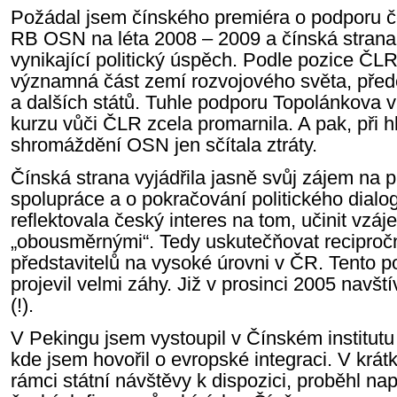
Požádal jsem čínského premiéra o podporu č
RB OSN na léta 2008 – 2009 a čínská strana m
vynikající politický úspěch. Podle pozice ČLR 
významná část zemí rozvojového světa, přede
a dalších států. Tuhle podporu Topolánkova
kurzu vůči ČLR zcela promarnila. A pak, při 
shromáždění OSN jen sčítala ztráty.
Čínská strana vyjádřila jasně svůj zájem na 
spolupráce a o pokračování politického dialo
reflektovala český interes na tom, učinit vzá
„obousměrnými“. Tedy uskutečňovat reciproč
představitelů na vysoké úrovni v ČR. Tento p
projevil velmi záhy. Již v prosinci 2005 navšt
(!).
V Pekingu jsem vystoupil v Čínském institut
kde jsem hovořil o evropské integraci. V krát
rámci státní návštěvy k dispozici, proběhl na