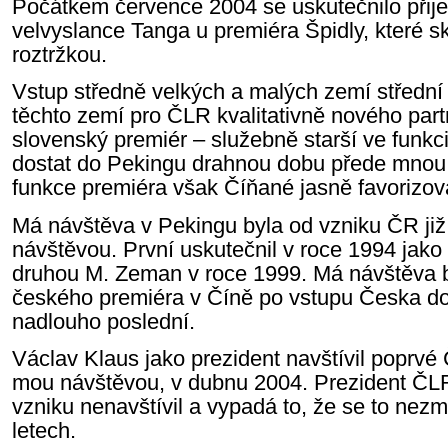
Počátkem července 2004 se uskutečnilo přije
velvyslance Tanga u premiéra Špidly, které s
roztržkou.
Vstup středně velkých a malých zemí střední
těchto zemí pro ČLR kvalitativně nového par
slovenský premiér – služebně starší ve funkci 
dostat do Pekingu drahnou dobu přede mno
funkce premiéra však Číňané jasně favorizov
Má návštěva v Pekingu byla od vzniku ČR již 
návštěvou. První uskutečnil v roce 1994 jako
druhou M. Zeman v roce 1999. Má návštěva b
českého premiéra v Číně po vstupu Česka d
nadlouho poslední.
Václav Klaus jako prezident navštívil poprvé
mou návštěvou, v dubnu 2004. Prezident ČLR
vzniku nenavštívil a vypadá to, že se to nezm
letech.