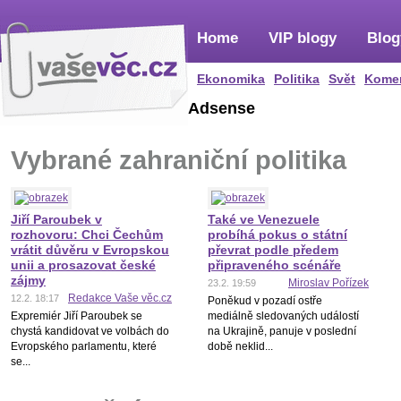
Home
VIP blogy
Blog
Ekonomika
Politika
Svět
Kome
Adsense
Vybrané zahraniční politika
Jiří Paroubek v
Také ve Venezuele
rozhovoru: Chci Čechům
probíhá pokus o státní
vrátit důvěru v Evropskou
převrat podle předem
unii a prosazovat české
připraveného scénáře
zájmy
Miroslav Pořízek
23.2. 19:59
Redakce Vaše věc.cz
12.2. 18:17
Poněkud v pozadí ostře
Expremiér Jiří Paroubek se
mediálně sledovaných událostí
chystá kandidovat ve volbách do
na Ukrajině, panuje v poslední
Evropského parlamentu, které
době neklid...
se...