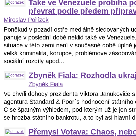
Také ve Venezuele probíhá p
převrat podle předem připra
Miroslav Pořízek
Poněkud v pozadí ostře mediálně sledovaných udá
panuje v poslední době neklid také ve Venezuele
situace v této zemi není v současné době úplně 
velká kriminalita, korupce, problémové zásobován
sociální rozdíly apod...
Zbyněk Fiala: Rozhodla ukr
Zbyněk Fiala
Ve chvíli dohody prezidenta Viktora Janukoviče s 
agentura Standard & Poor´s hodnocení státního 
C se špatným výhledem, pod kterým už je jen stro
se hrozba státního bankrotu, a to byl asi hlavní d
Přemysl Votava: Chaos, nebo