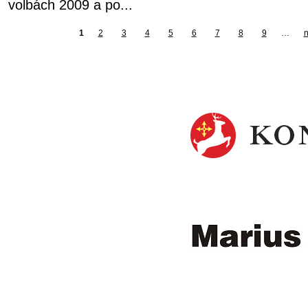
volbách 2009 a po...
1
2
3
4
5
6
7
8
9
…
n