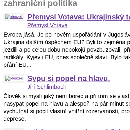
zahraniční politika
Přemysl Votava: Ukrajinský 
Přemysl Votava
Evropa jásá. Je po novém uspořádání v Jugoslávii,
Ukrajina dalším úspěchem EU? Byli to zejména pol
jezdili a po celou dobu nepokojů povzbuzovali, p
radikály. Kyjev i EU, dnes společně slaví. Bylo 
přání EU...
Sypu si popel na hlavu.
Jiří Schlimbach
Člověk si myslí jaký není borec a při tom se vlas
nasypat popel na hlavu a alespoň na pár minut s
vychutnat si pocit vlastní vnitřní rozervanosti,
deprese.