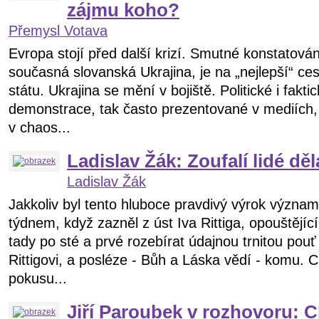
zájmu koho?
Přemysl Votava
Evropa stojí před další krizí. Smutné konstatování
současná slovanská Ukrajina, je na „nejlepší“ ce
státu. Ukrajina se mění v bojiště. Politické i fakt
demonstrace, tak často prezentované v mediích,
v chaos...
Ladislav Žák: Zoufalí lidé dě
Ladislav Žák
Jakkoliv byl tento hluboce pravdivý výrok význa
týdnem, když zazněl z úst Iva Rittiga, opouštějící
tady po sté a prvé rozebírat údajnou trnitou pouť 
Rittigovi, a posléze - Bůh a Láska vědí - komu. C
pokusu...
Jiří Paroubek v rozhovoru: C