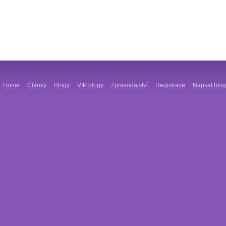
Home
Články
Blogy
VIP blogy
Zpravodajství
Registrace
Napsat blog