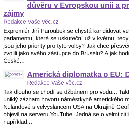
důvěru v Evropskou unii a p
zájmy
Redakce Vaše věc.cz
Expremiér Jiří Paroubek se chystá kandidovat v
parlamentu, které se uskuteční už v květnu, tedy
jsou jeho priority pro tyto volby? Jak chce přesvěd
zvolili jako svého zástupce do Bruselu? A jak hodn
České...
Americká diplomatka o EU: Do
Redakce Vaše věc.cz
Tak dlouho se chodí se džbánem pro vodu... Tak
uniklý záznam hovoru náměstkyně amerického min
Nulandové s velvyslancem USA na Ukrajině Geof
objevil na serveru YouTube. Jedná se o velmi citl
například...