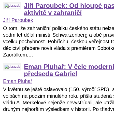
Jiří Paroubek: Od hloupé pa
aktivitě v zahraničí
Jiří Paroubek
O tom, že zahraniční politiku českého státu nelze 
sedm let dělal ministr Schwarzenberg a obě pra
vcelku pochybnost. Pohříchu, českou veřejnost to
dědictví přebere nová vláda s premiérem Sobotk
Zaorálkem,...
Eman Pluhař: V čele moderni
předseda Gabriel
Eman Pluhař
V květnu se ještě oslavovalo (150. výročí SPD), 
volbách na podzim minulého roku přišla studená
vládu A. Merkelové nejenže nevystřídali, ale utrž
druhým nejhorším výsledkem v historii. Po třiadv