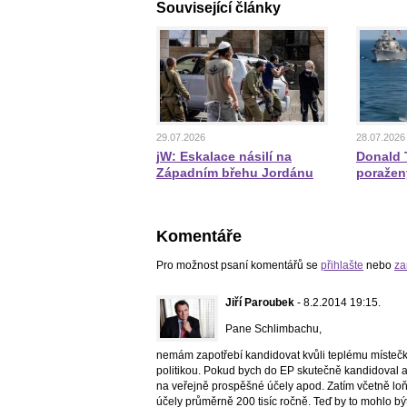
Související články
29.07.2026
28.07.2026
jW: Eskalace násilí na
Donald T
Západním břehu Jordánu
poražen
Komentáře
Pro možnost psaní komentářů se
přihlašte
nebo
za
Jiří Paroubek
- 8.2.2014 19:15.
Pane Schlimbachu,
nemám zapotřebí kandidovat kvůli teplému místečku
politikou. Pokud bych do EP skutečně kandidoval a
na veřejně prospěšné účely apod. Zatím včetně lo
účely průměrně 200 tisíc ročně. Teď by to mohlo bý