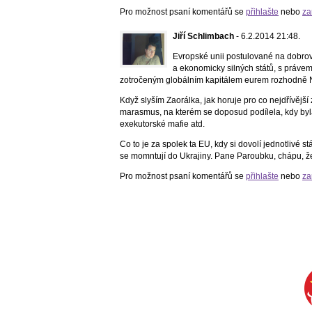
Pro možnost psaní komentářů se
přihlašte
nebo
za
Jiří Schlimbach
- 6.2.2014 21:48.
Evropské unii postulované na dobrov
a ekonomicky silných států, s práv
zotročeným globálním kapitálem eurem rozhodně 
Když slyším Zaorálka, jak horuje pro co nejdřívějš
marasmus, na kterém se doposud podílela, kdy byl
exekutorské mafie atd.
Co to je za spolek ta EU, kdy si dovolí jednotlivé 
se momntují do Ukrajiny. Pane Paroubku, chápu, že 
Pro možnost psaní komentářů se
přihlašte
nebo
za