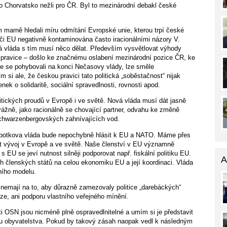
o Chorvatsko nežli pro ČR. Byl to mezinárodní debakl české
 marně hledali míru odmítání Evropské unie, kterou trpí české
či EU negativně kontaminována často iracionálními názory V.
á vláda s tím musí něco dělat. Především vysvětlovat výhody
 pravice – došlo ke značnému oslabení mezinárodní pozice ČR, ke
me se pohybovali na konci Nečasovy vlády, lze směle
 si ale, že českou pravici tato politická „soběstačnost“ nijak
ek o solidaritě, sociální spravedlnosti, rovnosti apod.
litických proudů v Evropě i ve světě. Nová vláda musí dát jasně
vážně, jako racionálně se chovající partner, odvahu ke změně
 schwarzenbergovských zahnívajících vod.
obotkova vláda bude nepochybně hlásit k EU a NATO. Máme přes
vat vývoj v Evropě a ve světě. Naše členství v EU významně
 s EU se jeví nutnost silněji podporovat např. fiskální politiku EU.
A
h členských států na celou ekonomiku EU a její koordinaci. Vláda
ního modelu.
nemají na to, aby důrazně zamezovaly politice „darebáckých“
ze, ani podporu vlastního veřejného mínění.
OSN jsou nicméně plně ospravedlnitelné a umím si je představit
ou obyvatelstva. Pokud by takový zásah naopak vedl k následným