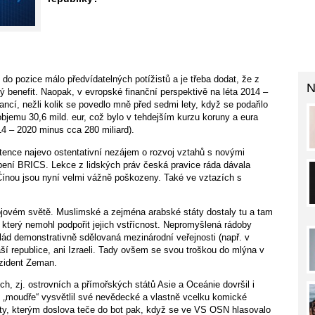
do pozice málo předvídatelných potížistů a je třeba dodat, že z
N
ý benefit. Naopak, v evropské finanční perspektivě na léta 2014 –
ancí, nežli kolik se povedlo mně před sedmi lety, když se podařilo
objemu 30,6 mild. eur, což bylo v tehdejším kurzu koruny a eura
4 – 2020 minus cca 280 miliard).
tence najevo ostentativní nezájem o rozvoj vztahů s novými
ní BRICS. Lekce z lidských práv česká pravice ráda dávala
ínou jsou nyní velmi vážně poškozeny. Také ve vztazích s
vojovém světě. Muslimské a zejména arabské státy dostaly tu a tam
 který nemohl podpořit jejich vstřícnost. Nepromyšlená rádoby
lád demonstrativně sdělovaná mezinárodní veřejnosti (např. v
aší republice, ani Izraeli. Tady ovšem se svou troškou do mlýna v
ezident Zeman.
h, zj. ostrovních a přímořských států Asie a Oceánie dovršil i
 „moudře“ vysvětlil své nevědecké a vlastně vcelku komické
áty, kterým doslova teče do bot pak, když se ve VS OSN hlasovalo