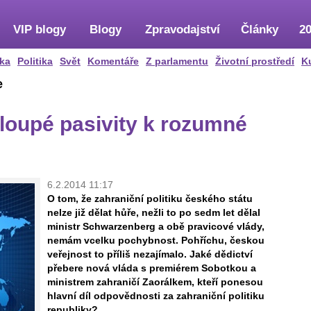
VIP blogy
Blogy
Zpravodajství
Články
20
ka
Politika
Svět
Komentáře
Z parlamentu
Životní prostředí
K
e
hloupé pasivity k rozumné
6.2.2014 11:17
O tom, že zahraniční politiku českého státu
nelze již dělat hůře, nežli to po sedm let dělal
ministr Schwarzenberg a obě pravicové vlády,
nemám vcelku pochybnost. Pohříchu, českou
veřejnost to příliš nezajímalo. Jaké dědictví
přebere nová vláda s premiérem Sobotkou a
ministrem zahraničí Zaorálkem, kteří ponesou
hlavní díl odpovědnosti za zahraniční politiku
republiky?