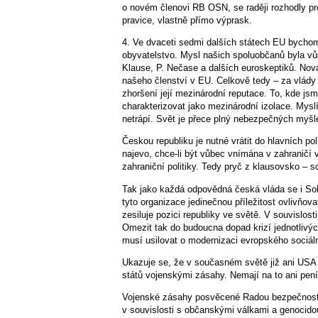
o novém členovi RB OSN, se raději rozhodly pr
pravice, vlastně přímo výprask.
4. Ve dvaceti sedmi dalších státech EU bychom
obyvatelstvo. Mysl našich spoluobčanů byla vů
Klause, P. Nečase a dalších euroskeptiků. Nov
našeho členství v EU. Celkově tedy – za vlády
zhoršení její mezinárodní reputace. To, kde js
charakterizovat jako mezinárodní izolace. Myslím
netrápí. Svět je přece plný nebezpečných myšlen
Českou republiku je nutné vrátit do hlavních po
najevo, chce-li být vůbec vnímána v zahraničí 
zahraniční politiky. Tedy pryč z klausovsko –
Tak jako každá odpovědná česká vláda se i S
tyto organizace jedinečnou příležitost ovlivňo
zesiluje pozici republiky ve světě. V souvislosti
Omezit tak do budoucna dopad krizí jednotlivýc
musí usilovat o modernizaci evropského sociál
Ukazuje se, že v současném světě již ani USA 
států vojenskými zásahy. Nemají na to ani pení
Vojenské zásahy posvěcené Radou bezpečnosti 
v souvislosti s občanskými válkami a genocid