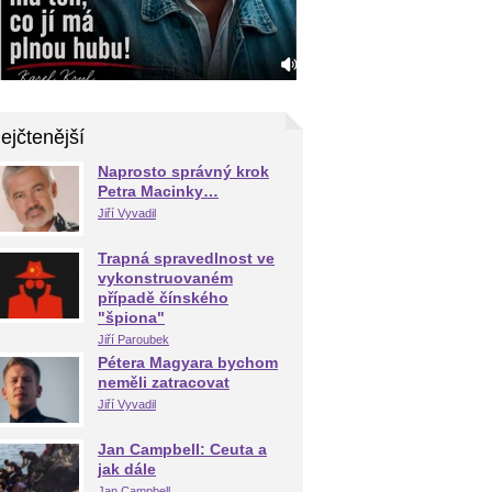
ejčtenější
Naprosto správný krok
Petra Macinky…
Jiří Vyvadil
Trapná spravedlnost ve
vykonstruovaném
případě čínského
"špiona"
Jiří Paroubek
Pétera Magyara bychom
neměli zatracovat
Jiří Vyvadil
Jan Campbell: Ceuta a
jak dále
Jan Campbell