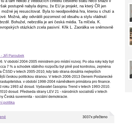
tu a tam někdo z vedoucích činitelů českého státu něco snažil v
šak postupně nabyla dojmu, že EU je projekt, na který ČR jen
ní možné jej resuscitovat. Byla to neodpovědná hra, kterou s chutí a
vé. Možná, aby odvrátili pozornost od obsahu a stylu vládnutí
rzdil. Bohužel, nebrzdila je ani česká média. Ta mlčela. K.
evropských otázkách zcela pasivní. Křik L. Zaorálka ve sněmovně
 - Jiří Paroubek
. V období 2004-2005 ministrem pro místní rozvoj. Po oba roky kdy byl
cca 7 % a schodek státního rozpočtu byl plně pod kontrolou, zejména
a ČSSD v letech 2005-2010, kdy tato strana dosáhla nejlepších
ilnější českou politickou stranou. V letech 2006-2013 členem Poslanecké
astupitelstva. v období 1998-2004 náměstkem primátora pro finance.
d roku 1993 až dosud. Vydavatel časopisu Trend v letech 1993-2010.
010 dosud. Předseda strany LEV 21 - národních socialistů v letech
ny Česká suverenita - sociální demokracie.
í politika
bené
3037x přečteno