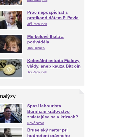
Proč nepospíchat s
protikandidátem P. Pavla
Jiří Paroubek
Merkelové lhala a
podváděla
Jan Urbach
Kolosální ostuda Fialovy
vlády, aneb kauza Bitcoin
Jiří Paroubek
nalýzy
Spasí labourista
Burnham kráľovstvo
zmietajúce sa v krízach?
Nové slovo
Bruselský meter pri
hodnotení právneho