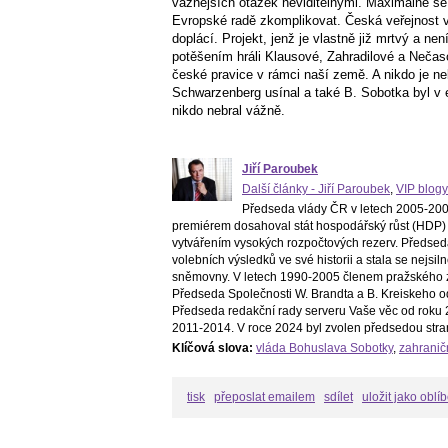
vážnějších otázek neviditelnými. Maximálně se 
Evropské radě zkomplikovat. Česká veřejnost v
doplácí. Projekt, jenž je vlastně již mrtvý a ne
potěšením hráli Klausové, Zahradilové a Nečaso
české pravice v rámci naší země. A nikdo je neb
Schwarzenberg usínal a také B. Sobotka byl v 
nikdo nebral vážně.
Jiří Paroubek
Další články - Jiří Paroubek
,
VIP blogy
Předseda vlády ČR v letech 2005-2006
premiérem dosahoval stát hospodářský růst (HDP) 
vytvářením vysokých rozpočtových rezerv. Předsed
volebních výsledků ve své historii a stala se nejs
sněmovny. V letech 1990-2005 členem pražského z
Předseda Společnosti W. Brandta a B. Kreiskeho o
Předseda redakční rady serveru Vaše věc od roku 2
2011-2014. V roce 2024 byl zvolen předsedou stra
Klíčová slova:
vláda Bohuslava Sobotky
,
zahraničn
tisk
přeposlat emailem
sdílet
uložit jako oblí