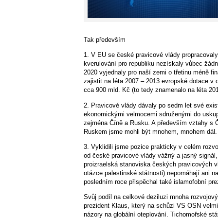
Tak především
1. V EU se české pravicové vlády propracovaly 
kverulování pro republiku nezískaly vůbec žádn
2020 vyjednaly pro naší zemi o třetinu méně fin
zajistit na léta 2007 – 2013 evropské dotace v 
cca 900 mld. Kč (to tedy znamenalo na léta 201
2. Pravicové vlády dávaly po sedm let své exis
ekonomickými velmocemi sdruženými do uskupe
zejména Číně a Rusku. A především vztahy s Č
Ruskem jsme mohli být mnohem, mnohem dál.
3. Vyklidili jsme pozice prakticky v celém roz
od české pravicové vlády vážný a jasný signál,
proizraelská stanoviska českých pravicových v
otázce palestinské státnosti) nepomáhají ani n
posledním roce přispěchal také islamofobní pr
Svůj podíl na celkové deziluzi mnoha rozvojovýc
prezident Klaus, který na schůzi VS OSN velmi
názory na globální oteplování. Tichomořské st