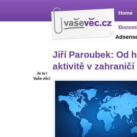
Home
Ekonomi
Adsens
Jiří Paroubek: Od 
aktivitě v zahraničí
Je to i
Vaše věc!