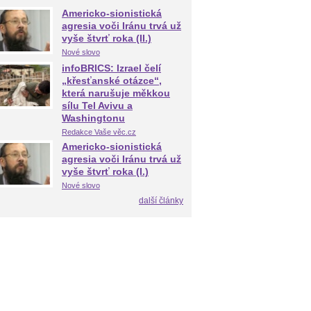
Americko-sionistická
agresia voči Iránu trvá už
vyše štvrť roka (II.)
Nové slovo
infoBRICS: Izrael čelí
„křesťanské otázce“,
která narušuje měkkou
sílu Tel Avivu a
Washingtonu
Redakce Vaše věc.cz
Americko-sionistická
agresia voči Iránu trvá už
vyše štvrť roka (I.)
Nové slovo
další články