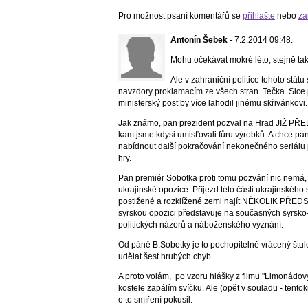
Pro možnost psaní komentářů se
přihlašte
nebo
za
Antonín Šebek
- 7.2.2014 09:48.
Mohu očekávat mokré léto, stejně tak 
Ale v zahraniční politice tohoto stát
navzdory proklamacím ze všech stran. Tečka. Sice 
ministerský post by více lahodil jinému skřivánkov
Jak známo, pan prezident pozval na Hrad JIŽ PŘE
kam jsme kdysi umisťovali fůru výrobků. A chce pan
nabídnout další pokračování nekonečného seriálu p
hry.
Pan premiér Sobotka proti tomu pozvání nic nemá,
ukrajinské opozice. Příjezd této části ukrajinského 
postižené a rozklížené zemi najít NĚKOLIK PŘEDST
syrskou opozici představuje na současných syrsko-
politických názorů a náboženského vyznání.
Od páně B.Sobotky je to pochopitelně vrácený štulec
udělat šest hrubých chyb.
A proto volám, po vzoru hlášky z filmu "Limonádový
kostele zapálím svíčku. Ale (opět v souladu - tento
o to smíření pokusil.