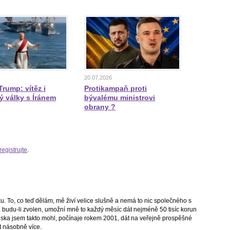
20.07.2026
rump: vítěz i
Protikampaň proti
ý války s Íránem
bývalému ministrovi
obrany ?
registrujte
.
. To, co teď dělám, mě živí velice slušně a nemá to nic společného s
 budu-li zvolen, umožní mně to každý měsíc dát nejméně 50 tisíc korun
ňska jsem takto mohl, počínaje rokem 2001, dát na veřejně prospěšné
t násobně více.