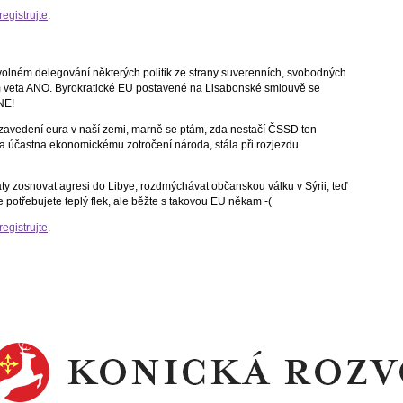
registrujte
.
olném delegování některých politik ze strany suverenních, svobodných
em veta ANO. Byrokratické EU postavené na Lisabonské smlouvě se
NE!
í zavedení eura v naší zemi, marně se ptám, zda nestačí ČSSD ten
a účastna ekonomickému zotročení národa, stála při rozjezdu
státy zosnovat agresi do Libye, rozdmýchávat občanskou válku v Sýrii, teď
potřebujete teplý flek, ale běžte s takovou EU někam -(
registrujte
.