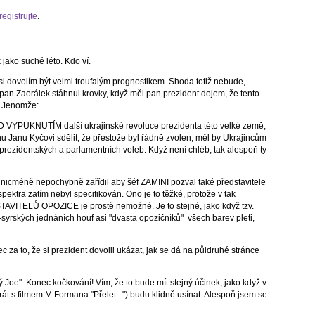
registrujte
.
jako suché léto. Kdo ví.
u si dovolím být velmi troufalým prognostikem. Shoda totiž nebude,
pan Zaorálek stáhnul krovky, když měl pan prezident dojem, že tento
i. Jenomže:
D VYPUKNUTÍM další ukrajinské revoluce prezidenta této velké země,
u Janu Kyčovi sdělit, že přestože byl řádně zvolen, měl by Ukrajincům
rezidentských a parlamentních voleb. Když není chléb, tak alespoň ty
 nicméně nepochybně zařídil aby šéf ZAMINI pozval také představitele
spektra zatím nebyl specifikován. Ono je to těžké, protože v tak
AVITELŮ OPOZICE je prostě nemožné. Je to stejné, jako když tzv.
syrských jednáních houf asi "dvasta opozičníků" všech barev pleti,
 za to, že si prezident dovolil ukázat, jak se dá na půldruhé stránce
 Joe": Konec kočkování! Vím, že to bude mít stejný účinek, jako když v
krát s filmem M.Formana "Přelet...") budu klidně usínat. Alespoň jsem se