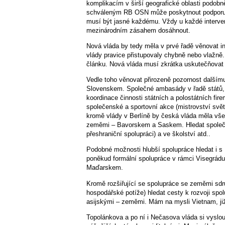
komplikacím v širší geografické oblasti podobn
schváleným RB OSN může poskytnout podporu i
musí být jasné každému. Vždy u každé intervenc
mezinárodním zásahem dosáhnout.
Nová vláda by tedy měla v prvé řadě věnovat i
vlády pravice přistupovaly chybně nebo vlažně
článku. Nová vláda musí zkrátka uskutečňovat př
Vedle toho věnovat přirozeně pozornost dalším
Slovenskem. Společné ambasády v řadě států, 
koordinace činnosti státních a polostátních fi
společenské a sportovní akce (mistrovství svět
kromě vlády v Berlíně by česká vláda měla vše
zeměmi – Bavorskem a Saskem. Hledat společné
přeshraniční spolupráci) a ve školství atd..
Podobné možnosti hlubší spolupráce hledat i
poněkud formální spolupráce v rámci Visegrádu
Maďarskem.
Kromě rozšiřující se spolupráce se zeměmi sdru
hospodářské potíže) hledat cesty k rozvoji spo
asijskými – zeměmi. Mám na mysli Vietnam, jižn
Topolánkova a po ní i Nečasova vláda si vyslou