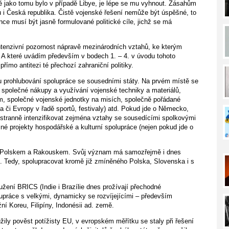
ě jako tomu bylo v případě Libye, je lépe se mu vyhnout. Zásahům
 Česká republika. Čistě vojenské řešení nemůže být úspěšné, to
e musí být jasně formulované politické cíle, jichž se má
ntenzivní pozornost nápravě mezinárodních vztahů, ke kterým
. A které uvádím především v bodech 1. – 4. v úvodu tohoto
ímo antitezi té přechozí zahraniční politiky.
u prohlubování spolupráce se sousedními státy. Na prvém místě se
společné nákupy a využívání vojenské techniky a materiálů,
rem, společné vojenské jednotky na misích, společně pořádané
a či Evropy v řadě sportů, festivaly) atd. Pokud jde o Německo,
stranně intenzifikovat zejména vztahy se sousedícími spolkovými
 projekty hospodářské a kulturní spolupráce (nejen pokud jde o
 s Polskem a Rakouskem. Svůj význam má samozřejmě i dnes
. Tedy, spolupracovat kromě již zmíněného Polska, Slovenska i s
žení BRICS (Indie i Brazílie dnes prožívají přechodné
lupráce s velkými, dynamicky se rozvíjejícími – především
í Koreu, Filipíny, Indonésii ad. země.
žily pověst potížisty EU, v evropském měřítku se staly při řešení