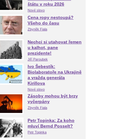
štátu v roku 2026
Nové slovo
Cena ropy nestoupá?
Všeho do času
Zbyněk Fiala
Nechci si utahovat řemen
u kalhot, pane
prezidente!
Jiří Paroubek
Ivo Šebestík:
Biolaboratoře na Ukrajině
a vražda generála
Kirillova
Nové slovo
Zásoby mohou být brzy
vyčerpány
Zbyněk Fiala
Petr Topinka: Za koho
mluví Bernd Posselt?
Petr Topinka