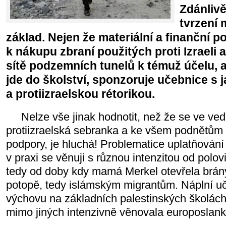
Zdánlivě
tvrzení 
základ. Nejen že materiální a finanční
k nákupu zbraní použitých proti Izraeli 
sítě podzemních tunelů k témuž účelu, a
jde do školství, sponzoruje učebnice s 
a protiizraelskou rétorikou.
Nelze vše jinak hodnotit, než že se ve ve
protiizraelská sebranka a ke všem podnětům
podpory, je hluchá! Problematice uplatňování 
v praxi se věnuji s různou intenzitou od polov
tedy od doby kdy mamá Merkel otevřela brá
potopě, tedy islámským migrantům. Náplní u
výchovu na základních palestinských školách
mimo jiných intenzivně věnovala europoslan