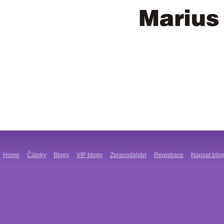
Home
Články
Blogy
VIP blogy
Zpravodajství
Registrace
Napsat blog