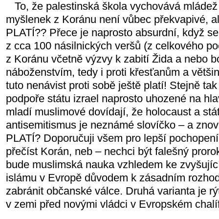
To, že palestinská škola vychovává mládež
myšlenek z Koránu není vůbec překvapivé,
PLATÍ?? Přece je naprosto absurdní, když se
z cca 100 násilnických veršů (z celkového poč
z Koránu včetně výzvy k zabití Žida a nebo b
náboženstvím, tedy i proti křesťanům a většin
tuto nenávist proti sobě ještě platí! Stejně ta
podpoře státu izrael naprosto uhozené na hl
mladí muslimové dovídají, že holocaust a stát
antisemitismus je neznámé slovíčko – a z
PLATÍ?
Doporučuji všem pro lepší pochopení,
přečíst Korán, neb – nechci být falešný pror
bude muslimská nauka vzhledem ke zvyšujíc
islámu v Evropě důvodem k zásadním rozhod
zabránit občanské válce. Druhá varianta je r
v zemi před novými vládci v Evropském chalíf