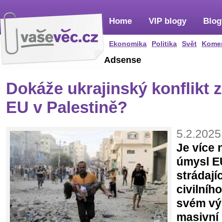
Home
VIP blogy
Blog
Ekonomika
Politika
Svět
Kome
Adsense
Dokáže ukrajinský konflikt z
EU v Palestině?
5.2.2025
Je více 
úmysl E
strádají
civilníh
svém vý
masivní 