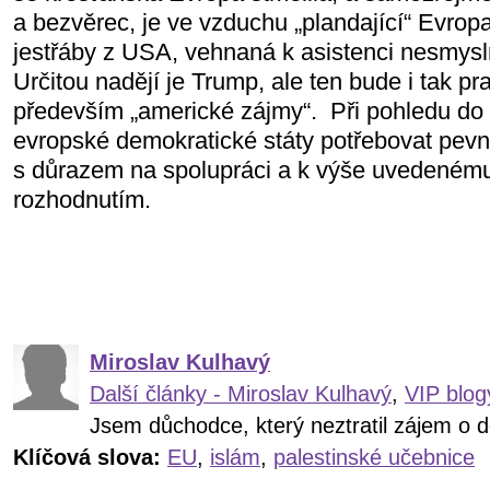
a bezvěrec, je ve vzduchu „plandající“ Evro
jestřáby z USA, vehnaná k asistenci nesmysl
Určitou nadějí je Trump, ale ten bude i tak 
především „americké zájmy“. Při pohledu d
evropské demokratické státy potřebovat pevn
s důrazem na spolupráci a k výše uvedenému
rozhodnutím.
Miroslav Kulhavý
Další články - Miroslav Kulhavý
,
VIP blog
Jsem důchodce, který neztratil zájem o d
Klíčová slova:
EU
,
islám
,
palestinské učebnice