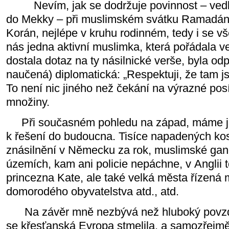
Nevím, jak se dodržuje povinnost – vedle
do Mekky – při muslimském svátku Ramadánu,
Korán, nejlépe v kruhu rodinném, tedy i se vš
nás jedna aktivní muslimka, která pořádala ve
dostala dotaz na ty násilnické verše, byla o
naučená) diplomatická: „Respektuji, že tam jso
To není nic jiného než čekání na výrazné pos
množiny.
Při současném pohledu na západ, máme ja
k řešení do budoucna. Tisíce napadených koste
znásilnění v Německu za rok, muslimské ga
územích, kam ani policie nepáchne, v Anglii 
princezna Kate, ale také velká města řízená m
domorodého obyvatelstva atd., atd.
Na závěr mně nezbývá než hluboký povzde
se křesťanská Evropa stmelila, a samozřejm