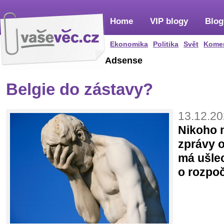
Home
VIP blogy
Blog
Ekonomika
Politika
Svět
Kome
Adsense
Belgie do zástavy?
13.12.20
Nikoho 
zprávy o
má ušlec
o rozpo