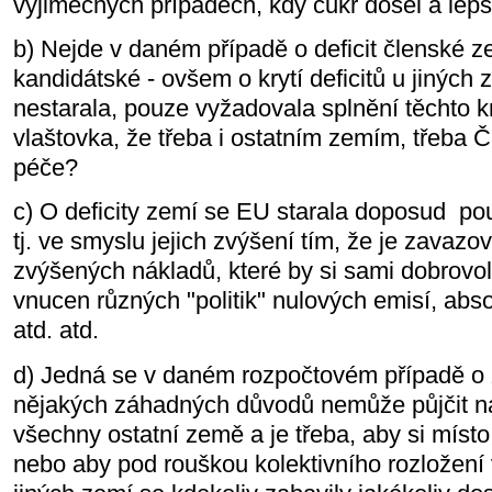
výjimečných případech, kdy cukr došel a lepš
b) Nejde v daném případě o deficit členské 
kandidátské - ovšem o krytí deficitů u jiných
nestarala, pouze vyžadovala splnění těchto kri
vlaštovka, že třeba i ostatním zemím, třeba
péče?
c) O deficity zemí se EU starala doposud p
tj. ve smyslu jejich zvýšení tím, že je zavazo
zvýšených nákladů, které by si sami dobrovoln
vnucen různých "politik" nulových emisí, abs
atd. atd.
d) Jedná se v daném rozpočtovém případě o z
nějakých záhadných důvodů nemůže půjčit na 
všechny ostatní země a je třeba, aby si místo 
nebo aby pod rouškou kolektivního rozložení 