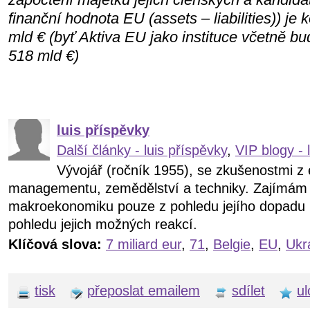
finanční hodnota EU (assets – liabilities)) je
mld € (byť Aktiva EU jako instituce včetně b
518 mld €)
luis příspěvky
Další články - luis příspěvky
,
VIP blogy - 
Vývojář (ročník 1955), se zkušenostmi z
managementu, zemědělství a techniky. Zajímám s
makroekonomiku pouze z pohledu jejího dopadu n
pohledu jejich možných reakcí.
Klíčová slova:
7 miliard eur
,
71
,
Belgie
,
EU
,
Ukr
tisk
přeposlat emailem
sdílet
ul