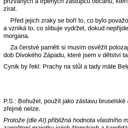
přizvaných a trpěných zástupců občanů, kteří
zírat.
Před jejich zraky se boří to, co bylo pova
a vzniká to, co slibuje vydržet, dokud nepřijd
morgana.
Za čerstvé paměti si musím osvěžit poloza
dob Divokého Západu, které jsem v dětství ta
Cynik by řekl: Prachy na stůl a tady máte Bel
P.S.: Bohužel, použít jako zástavu bruselsk
zřejmě nelze.
Protože (dle AI) přibližná hodnota vlastního
započtení majetku jejich členských a kandidá