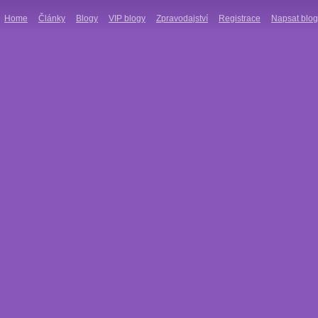
Home
Články
Blogy
VIP blogy
Zpravodajství
Registrace
Napsat blog