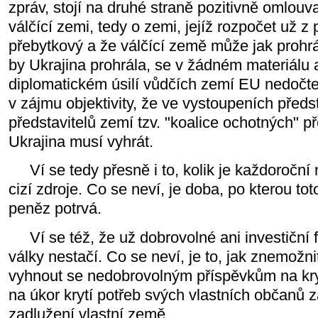
zpráv, stojí na druhé straně pozitivně omlouvaj
válčící zemi, tedy o zemi, jejíž rozpočet už z
přebytkový a že válčící země může jak prohrát
by Ukrajina prohrála, se v žádném materiálu
diplomatickém úsilí vůdčích zemí EU nedočte
v zájmu objektivity, že ve vystoupeních předs
představitelů zemí tzv. "koalice ochotných" p
Ukrajina musí vyhrát.
Ví se tedy přesně i to, kolik je každoroční 
cizí zdroje. Co se neví, je doba, po kterou t
peněz potrvá.
Ví se též, že už dobrovolné ani investiční 
války nestačí. Co se neví, je to, jak znemož
vyhnout se nedobrovolným příspěvkům na kry
na úkor krytí potřeb svých vlastních občanů 
zadlužení vlastní země.