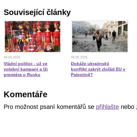
Související články
28.03.2025
05.02.2025
Vládní politici - už ve
Dokáže ukrajinský
volební kampani a lži
konflikt zakrýt zlořád EU v
premiéra o Rusku
Palestině?
Komentáře
Pro možnost psaní komentářů se
přihlašte
nebo