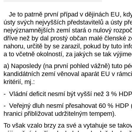
Je to patrně první případ v dějinách EU, kd
ústy svých nejvyšších představitelů a ústy př
nejvýznamnějších zemí stará o nulový rozpo
dříve než by dal prostý občan malé členské
nahoru, určitě by se zarazil, pokud by tuto inf
a to včetně okolností, za jakých se tak výjim
a) Naposledy (na první pohled vážně) tuto péč
kandidátních zemí věnoval aparát EU v rámci
kritérií, mj.:
- Vládní deficit nesmí být vyšší než 3 % HDP
- Veřejný dluh nesmí přesahovat 60 % HDP (
hranici přibližovat udržitelným tempem).
To však vzalo brzy za své a vytahuje se tak