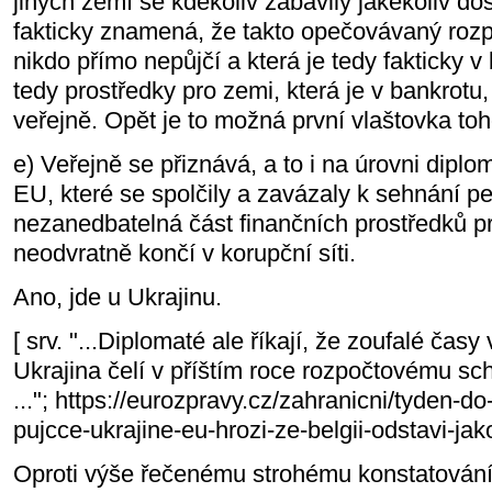
jiných zemí se kdekoliv zabavily jakékoliv do
fakticky znamená, že takto opečovávaný rozpo
nikdo přímo nepůjčí a která je tedy fakticky 
tedy prostředky pro zemi, která je v bankrotu,
veřejně. Opět je to možná první vlaštovka toh
e) Veřejně se přiznává, a to i na úrovni dipl
EU, které se spolčily a zavázaly k sehnání p
nezanedbatelná část finančních prostředků pr
neodvratně končí v korupční síti.
Ano, jde u Ukrajinu.
[ srv. "...Diplomaté ale říkají, že zoufalé časy
Ukrajina čelí v příštím roce rozpočtovému sc
..."; https://eurozpravy.cz/zahranicni/tyden-d
pujcce-ukrajine-eu-hrozi-ze-belgii-odstavi-ja
Oproti výše řečenému strohému konstatování