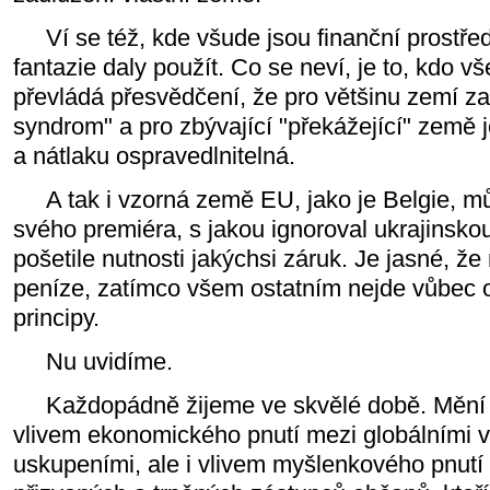
Ví se též, kde všude jsou finanční prostředk
fantazie daly použít. Co se neví, je to, kdo vš
převládá přesvědčení, že pro většinu zemí z
syndrom" a pro zbývající "překážející" země 
a nátlaku ospravedlnitelná.
A tak i vzorná země EU, jako je Belgie, můž
svého premiéra, s jakou ignoroval ukrajinsko
pošetile nutnosti jakýchsi záruk. Je jasné, že
peníze, zatímco všem ostatním nejde vůbec o
principy.
Nu uvidíme.
Každopádně žijeme ve skvělé době. Mění s
vlivem ekonomického pnutí mezi globálními 
uskupeními, ale i vlivem myšlenkového pnutí 