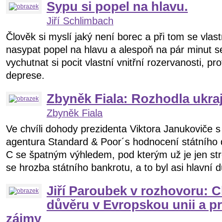
Sypu si popel na hlavu.
Jiří Schlimbach
Člověk si myslí jaký není borec a při tom se vlas
nasypat popel na hlavu a alespoň na pár minut s
vychutnat si pocit vlastní vnitřní rozervanosti,
deprese.
Zbyněk Fiala: Rozhodla ukr
Zbyněk Fiala
Ve chvíli dohody prezidenta Viktora Janukoviče s 
agentura Standard & Poor´s hodnocení státního 
C se špatným výhledem, pod kterým už je jen stro
se hrozba státního bankrotu, a to byl asi hlavní d
Jiří Paroubek v rozhovoru: C
důvěru v Evropskou unii a p
zájmy