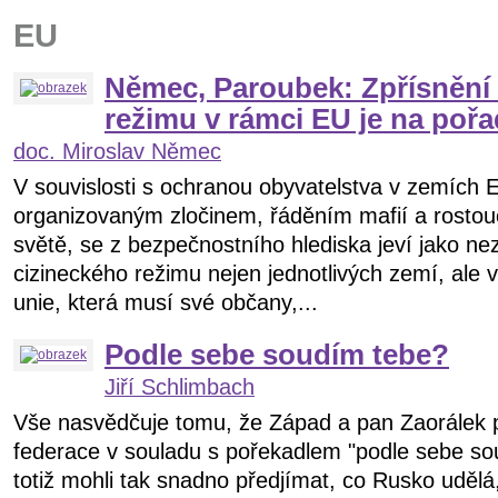
EU
Němec, Paroubek: Zpřísnění
režimu v rámci EU je na poř
doc. Miroslav Němec
V souvislosti s ochranou obyvatelstva v zemích 
organizovaným zločinem, řáděním mafií a rostouc
světě, se z bezpečnostního hlediska jeví jako ne
cizineckého režimu nejen jednotlivých zemí, ale 
unie, která musí své občany,...
Podle sebe soudím tebe?
Jiří Schlimbach
Vše nasvědčuje tomu, že Západ a pan Zaorálek p
federace v souladu s pořekadlem "podle sebe sou
totiž mohli tak snadno předjímat, co Rusko udělá