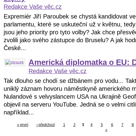
Redakce Vaše věc.cz
Expremiér Jiří Paroubek se chystá kandidovat v
parlamentu, které se uskuteční už v květnu, tedy
jsou jeho priority pro tyto volby? Jak chce přesvěd
zvolili jako svého zástupce do Bruselu? A jak hodn
České...
Americká diplomatka o EU: Do
Redakce Vaše věc.cz
Tak dlouho se chodí se džbánem pro vodu... Tak
uniklý záznam hovoru náměstkyně amerického min
Nulandové s velvyslancem USA na Ukrajině Geof
objevil na serveru YouTube. Jedná se o velmi citl
například...
« první
‹ předchozí
1
2
3
4
5
6
7
8
»