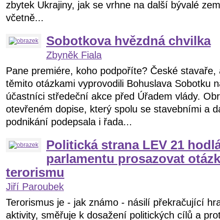
zbytek Ukrajiny, jak se vrhne na další bývalé ze
včetně...
Sobotkova hvězdná chvilka
Zbyněk Fiala
Pane premiére, koho podpoříte? České stavaře, 
těmito otázkami vyprovodili Bohuslava Sobotku n
účastníci středeční akce před Úřadem vlády. Obra
otevřeném dopise, který spolu se stavebními a d
podnikání podepsala i řada...
Politická strana LEV 21 hod
parlamentu prosazovat otázk
terorismu
Jiří Paroubek
Terorismus je - jak známo - násilí překračující hr
aktivity, směřuje k dosažení politických cílů a pr