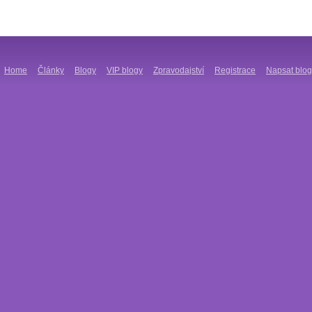
Home
Články
Blogy
VIP blogy
Zpravodajství
Registrace
Napsat blog