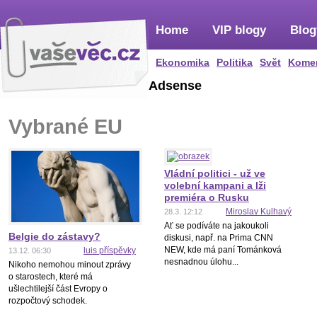
Home
VIP blogy
Blog
Ekonomika
Politika
Svět
Kome
Adsense
Vybrané EU
Vládní politici - už ve
volební kampani a lži
premiéra o Rusku
Miroslav Kulhavý
28.3. 12:12
Ať se podíváte na jakoukoli
Belgie do zástavy?
diskusi, např. na Prima CNN
NEW, kde má paní Tománková
luis příspěvky
13.12. 06:30
nesnadnou úlohu...
Nikoho nemohou minout zprávy
o starostech, které má
ušlechtilejší část Evropy o
rozpočtový schodek.