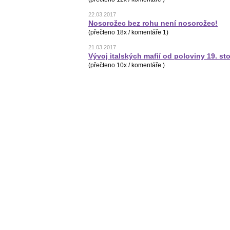
22.03.2017
Nosorožec bez rohu není nosorožec!
(přečteno 18x / komentáře 1)
21.03.2017
Vývoj italských mafií od poloviny 19. sto
(přečteno 10x / komentáře )