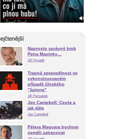
ejčtenější
Naprosto správný krok
Petra Macinky…
Jiří Vyvadil
Trapná spravedlnost ve
vykonstruovaném
případě čínského
"špiona"
Jiří Paroubek
Jan Campbell: Ceuta a
jak dále
Jan Campbell
Pétera Magyara bychom
neměli zatracovat
Jiří Vyvadil