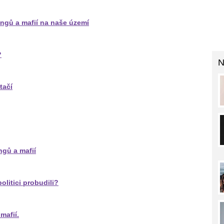
ngů a mafií na naše území
?
N
tačí
ngů a mafií
olitici probudili?
mafií.