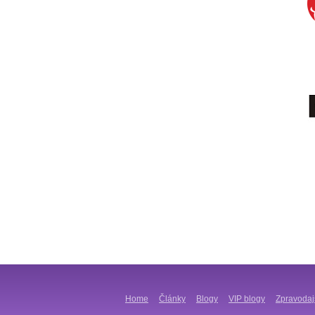
Home
Články
Blogy
VIP blogy
Zpravodaj