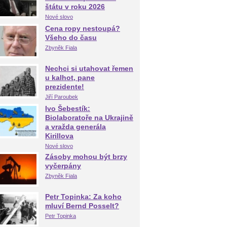
štátu v roku 2026
Nové slovo
Cena ropy nestoupá?
Všeho do času
Zbyněk Fiala
Nechci si utahovat řemen
u kalhot, pane
prezidente!
Jiří Paroubek
Ivo Šebestík:
Biolaboratoře na Ukrajině
a vražda generála
Kirillova
Nové slovo
Zásoby mohou být brzy
vyčerpány
Zbyněk Fiala
Petr Topinka: Za koho
mluví Bernd Posselt?
Petr Topinka