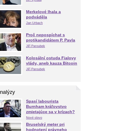
Merkelové lhala a
podváděla
Jan Urbach
Proč nepospíchat s
protikandidátem P. Pavla
Jiří Paroubek
Kolosální ostuda Fialovy
vlády, aneb kauza Bitcoin
Jiří Paroubek
nalýzy
Spasí labourista
Burnham kráľovstvo
zmietajúce sa v krízach?
Nové slovo
Bruselský meter pri
hodnotení právneho