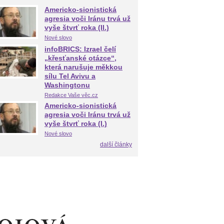
Americko-sionistická
agresia voči Iránu trvá už
vyše štvrť roka (II.)
Nové slovo
infoBRICS: Izrael čelí
„křesťanské otázce“,
která narušuje měkkou
sílu Tel Avivu a
Washingtonu
Redakce Vaše věc.cz
Americko-sionistická
agresia voči Iránu trvá už
vyše štvrť roka (I.)
Nové slovo
další články