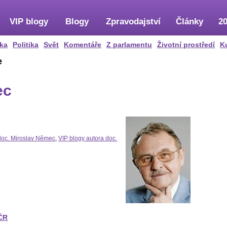
VIP blogy
Blogy
Zpravodajství
Články
20
ka
Politika
Svět
Komentáře
Z parlamentu
Životní prostředí
K
e
ec
doc. Miroslav Němec
,
VIP blogy autora doc.
 ČR