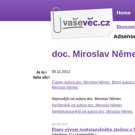
Home
Ekonomi
Adsens
doc. Miroslav Něm
05.11.2012
Je to i
Vaše věc!
Články autora doc. Miroslav Němec
,
Blogy autora 
Miroslav Němec
Nejnovější od autora doc. Miroslav Němec
Nejčtenější od autora doc. Miroslav Němec
Nejdiskutovanější od autora doc. Miroslav Němec
09.04.2017
Etapy vývoje ruskojazyčného zločinu v
(přečteno 11x / komentáře )