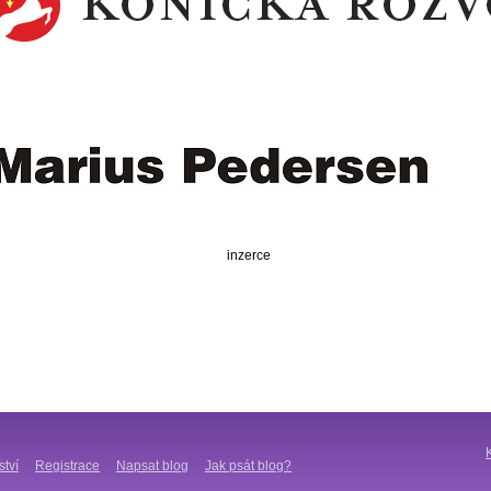
inzerce
ství
Registrace
Napsat blog
Jak psát blog?