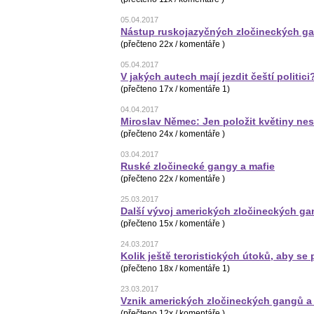
05.04.2017
Nástup ruskojazyčných zločineckých ga
(přečteno 22x / komentáře )
05.04.2017
V jakých autech mají jezdit čeští politici
(přečteno 17x / komentáře 1)
04.04.2017
Miroslav Němec: Jen položit květiny nes
(přečteno 24x / komentáře )
03.04.2017
Ruské zločinecké gangy a mafie
(přečteno 22x / komentáře )
25.03.2017
Další vývoj amerických zločineckých ga
(přečteno 15x / komentáře )
24.03.2017
Kolik ještě teroristických útoků, aby se p
(přečteno 18x / komentáře 1)
23.03.2017
Vznik amerických zločineckých gangů a 
(přečteno 12x / komentáře )