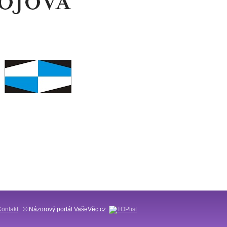
Kontakt
© Názorový portál VašeVěc.cz