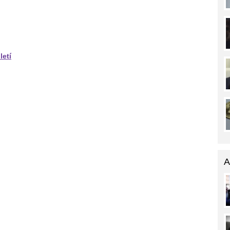
letí
A