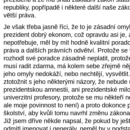
republiky, popřípadě i některé další naše zák
větší práva.
Je však třeba jasně říci, že to je zásadní omy
prezident dobrý ekonom, což opravdu asi je, a
nepotřebuje, měl by mít hodně kvalitní poradc
práva a dalších právních odvětví. Protože se 
rozhodl své poradce zásadně neplatit, proto
musí radit zdarma, má kolem sebe zřejmě něj
jeho omyly nedokáží, nebo nechtějí, vysvětlit
ztotožnit s jeho některými názory, že nebude 
prezidentskou amnestii, ani prezidentské mil
univerzitní profesory, protože se mu někteří n
ale moje povinnost to není) a proto dokonce 
školství, aby kvůli tomu navrhl změnu zákon
Již jsem dříve někde napsal, že pokud by ješ
odmítl jmenovat i generály, neměl by v podst