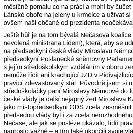
měsíčně pomalu co na práci a mohl by čučet
Lánské oboře na jeleny u krmelce a užívat si
ovšem naši občané od prezidenta neočekávaj
Ještě hůř je na tom bývalá Nečasova koalic
nevolená ministrana Lidem), která, aby se udr
na předsedkyni české vlády Miroslavu Němcov
předsedkyní Poslanecké sněmovny Parlament
s jejím středoškolským vzděláním v oboru zem
nemůže řídit ani krachující JZD v Pidivajzlicí
pravicí zdevastovaný stát. Původně jsem si m
středoškolačky paní Miroslavy Němcové do 
české vlády je další nejapný žert Miroslava Ka
jako místopředsedkyni ODS zcela zesměšnit a
předsedou vlády byl i za zcela nerozhodnéh
Nečase, ale jak se posléze ukázalo, lídři prav
naprosto vážně – a tím také ukončili svoje vlá