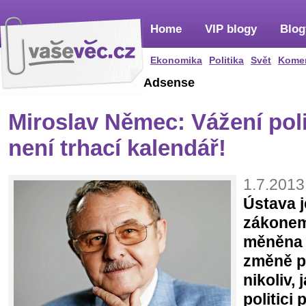
Home
VIP blogy
Blog
Ekonomika
Politika
Svět
Kome
Adsense
Miroslav Němec: Vážení poli
není trhací kalendář!
1.7.2013
Ústava 
zákonem
měněna 
změně po
nikoliv, 
politici