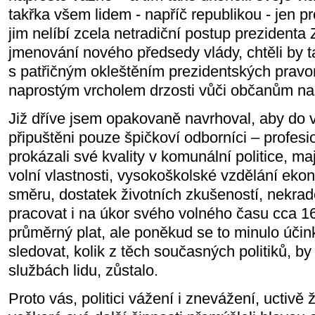
takřka všem lidem - napříč republikou - jen p
jim nelíbí zcela netradiční postup prezident
jmenování nového předsedy vlády, chtěli by
s patřičným okleštěním prezidentských pravom
naprostým vrcholem drzosti vůči občanům na
Již dříve jsem opakovaně navrhoval, aby do vr
připuštěni pouze špičkoví odborníci – profesio
prokázali své kvality v komunální politice, ma
volní vlastnosti, vysokoškolské vzdělání eko
směru, dostatek životních zkušeností, nekrad
pracovat i na úkor svého volného času cca 1
průměrný plat, ale poněkud se to minulo účin
sledovat, kolik z těch současných politiků, b
službách lidu, zůstalo.
Proto vás, politici vážení i znevážení, uctivě