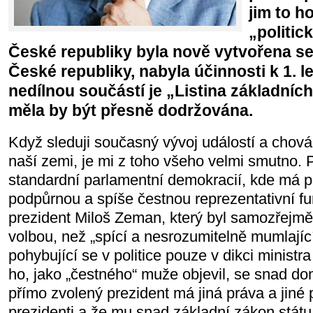
jim to ho
„politic
České republiky byla nově vytvořena s
České republiky, nabyla účinnosti k 1. le
nedílnou součástí je „Listina základníc
měla by být přesně dodržována.
Když sleduji současný vývoj událostí a chován
naší zemi, je mi z toho všeho velmi smutno. 
standardní parlamentní demokracií, kde má p
podpůrnou a spíše čestnou reprezentativní fu
prezident Miloš Zeman, který byl samozřejmě
volbou, než „spící a nesrozumitelně mumlají
pohybující se v politice pouze v dikci ministra
ho, jako „čestného“ muže objevil, se snad do
přímo zvolený prezident má jiná práva a jiné 
prezidenti a že mu snad základní zákon stát