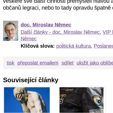
veškeré své další činnosti přemýšleli hlavou a
občanů legraci, nebo to tady opravdu špatně
doc. Miroslav Němec
Další články - doc. Miroslav Němec
,
VIP 
Němec
Klíčová slova:
politická kultura
,
Poslane
tisk
přeposlat emailem
sdílet
uložit jako oblí
Související články