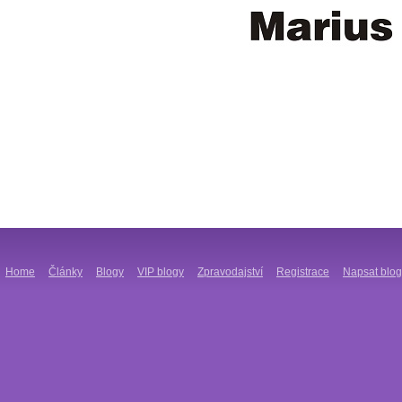
Home
Články
Blogy
VIP blogy
Zpravodajství
Registrace
Napsat blog