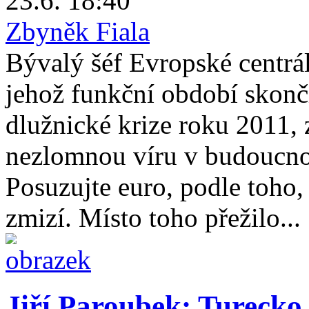
23.6. 18:40
Zbyněk Fiala
Bývalý šéf Evropské centrá
jehož funkční období skonči
dlužnické krize roku 2011, 
nezlomnou víru v budoucno
Posuzujte euro, podle toho,
zmizí. Místo toho přežilo...
Jiří Paroubek: Turecko