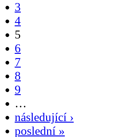
3
4
5
6
7
8
9
…
následující ›
poslední »