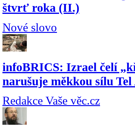
štvrť roka (II.)
Nové slovo
infoBRICS: Izrael čelí „k
narušuje měkkou sílu Tel
Redakce Vaše věc.cz