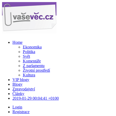
Home
Ekonomika
Politika
Svět
Komentáře
Z parlamentu
Životní prostředí
Kultura
VIP blogy
Blogy
Zpravodajství
Články
2019-01-29 00:04:41 +0100
Login
Registrace