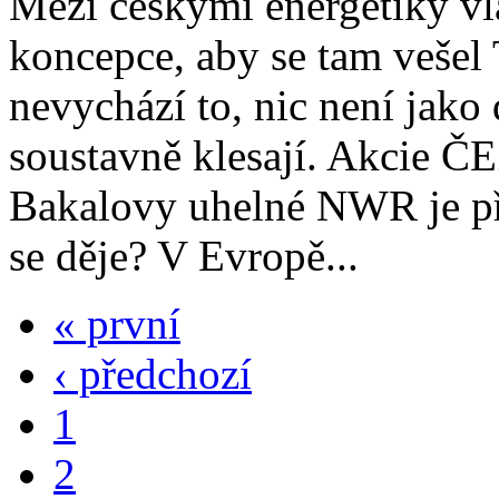
Mezi českými energetiky vl
koncepce, aby se tam vešel
nevychází to, nic není jako 
soustavně klesají. Akcie ČE
Bakalovy uhelné NWR je př
se děje? V Evropě...
« první
‹ předchozí
1
2