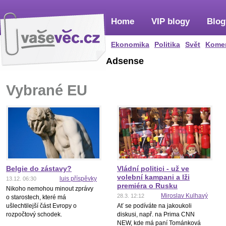
Home
VIP blogy
Blog
Ekonomika
Politika
Svět
Kome
Adsense
Vybrané EU
Belgie do zástavy?
Vládní politici - už ve
volební kampani a lži
luis příspěvky
13.12. 06:30
premiéra o Rusku
Nikoho nemohou minout zprávy
Miroslav Kulhavý
28.3. 12:12
o starostech, které má
ušlechtilejší část Evropy o
Ať se podíváte na jakoukoli
rozpočtový schodek.
diskusi, např. na Prima CNN
NEW, kde má paní Tománková