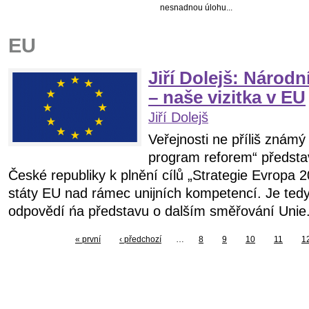
nesnadnou úlohu...
EU
Jiří Dolejš: Národ
– naše vizitka v EU
Jiří Dolejš
Veřejnosti ne příliš znám
program reforem“ představ
České republiky k plnění cílů „Strategie Evropa 20
státy EU nad rámec unijních kompetencí. Je tedy
odpovědí ńa představu o dalším směřování Unie
« první
‹ předchozí
…
8
9
10
11
1