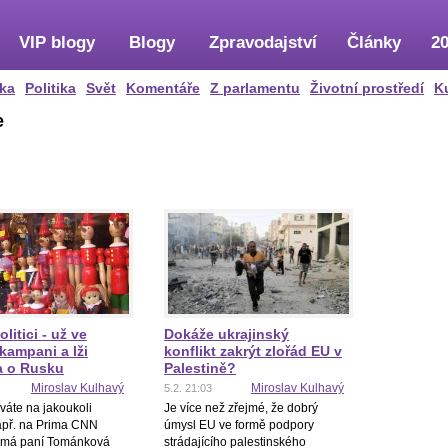
VIP blogy
Blogy
Zpravodajství
Články
20
ka
Politika
Svět
Komentáře
Z parlamentu
Životní prostředí
K
e
litici - už ve
Dokáže ukrajinský
kampani a lži
konflikt zakrýt zlořád EU v
a o Rusku
Palestině?
Miroslav Kulhavý
Miroslav Kulhavý
5.2. 21:03
váte na jakoukoli
Je více než zřejmé, že dobrý
např. na Prima CNN
úmysl EU ve formě podpory
 má paní Tománková
strádajícího palestinského