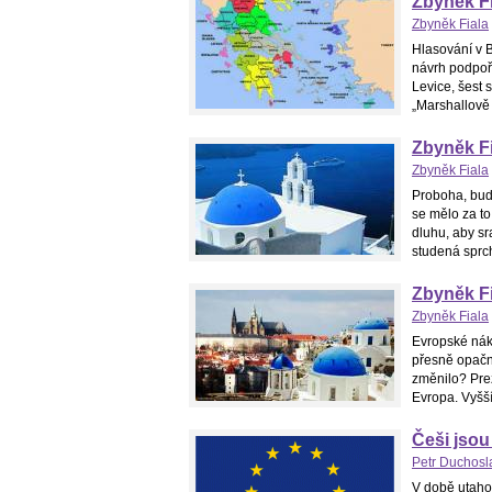
Zbyněk Fi
Zbyněk Fiala
Hlasování v 
návrh podpoři
Levice, šest 
„Marshallově 
Zbyněk Fi
Zbyněk Fiala
Proboha, bude
se mělo za to
dluhu, aby sr
studená sprch
Zbyněk Fi
Zbyněk Fiala
Evropské nákl
přesně opačně
změnilo? Prez
Evropa. Vyšší
Češi jsou
Petr Duchosl
V době utaho