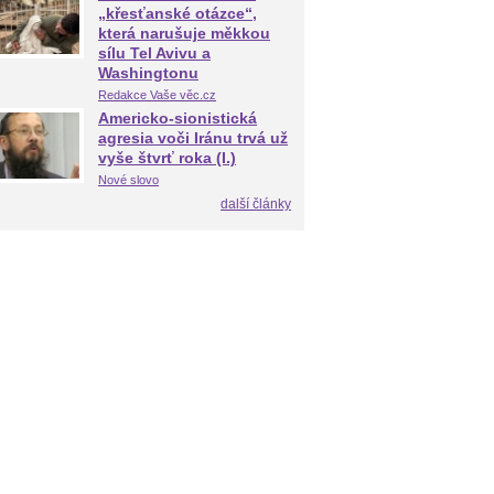
„křesťanské otázce“,
která narušuje měkkou
sílu Tel Avivu a
Washingtonu
Redakce Vaše věc.cz
Americko-sionistická
agresia voči Iránu trvá už
vyše štvrť roka (I.)
Nové slovo
další články