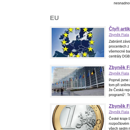
nesnadnou
EU
Čtyři art
Zbyněk Fiala
Zabránit záv
procentech z 
všemocné ban
centrály DGB,
Zbyněk Fi
Zbyněk Fiala
Poprvé jsme s
tom při sněmo
že Česká rep
programů“. Tr
Zbyněk Fi
Zbyněk Fiala
České kraje 
rozpočtovém 
všech sedm m