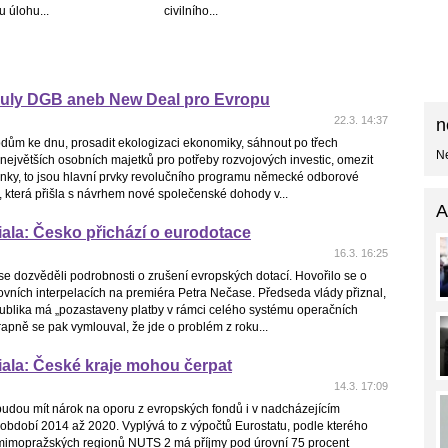
 úlohu...
civilního...
ikuly DGB aneb New Deal pro Evropu
22.3. 14:37
n
odům ke dnu, prosadit ekologizaci ekonomiky, sáhnout po třech
Ne
největších osobních majetků pro potřeby rozvojových investic, omezit
ky, to jsou hlavní prvky revolučního programu německé odborové
 která přišla s návrhem nové společenské dohody v...
A
ala: Česko přichází o eurodotace
16.3. 16:25
e dozvěděli podrobnosti o zrušení evropských dotací. Hovořilo se o
vních interpelacích na premiéra Petra Nečase. Předseda vlády přiznal,
ublika má „pozastaveny platby v rámci celého systému operačních
apně se pak vymlouval, že jde o problém z roku...
ala: České kraje mohou čerpat
14.3. 17:09
budou mít nárok na oporu z evropských fondů i v nadcházejícím
období 2014 až 2020. Vyplývá to z výpočtů Eurostatu, podle kterého
imopražských regionů NUTS 2 má příjmy pod úrovní 75 procent