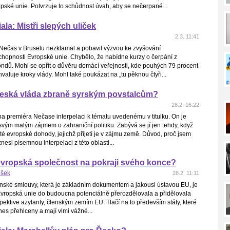
pské unie. Potvrzuje to schůdnost úvah, aby se nečerpané...
ala: Mistři slepých uliček
2.3. 11:41
 Nečas v Bruselu nezklamal a pobavil výzvou ke zvyšování
hopnosti Evropské unie. Chybělo, že nabídne kurzy o čerpání z
ndů. Mohl se opřít o důvěru domácí veřejnosti, kde pouhých 79 procent
aluje kroky vlády. Mohl také poukázat na „tu pěknou čtyři...
eská vláda zbraně syrským povstalcům?
28.2. 16:22
a premiéra Nečase interpelaci k tématu uvedenému v titulku. On je
vým malým zájmem o zahraniční politiku. Zabývá se jí jen tehdy, když
té evropské dohody, jejichž přijetí je v zájmu země. Důvod, proč jsem
nesl písemnou interpelaci z této oblasti...
evropská společnost na pokraji svého konce?
ušek
28.2. 11:11
nské smlouvy, která je základním dokumentem a jakousi ústavou EU, je
vropská unie do budoucna potenciálně přerozdělovala a přidělovala
spektive azylanty, členským zemím EU. Tlačí na to především státy, které
dnes přehlceny a mají vlmi vážné...