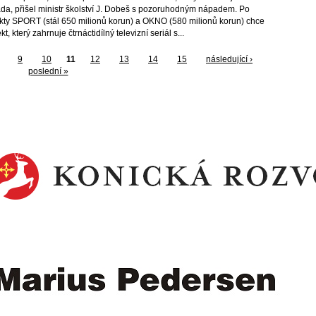
da, přišel ministr školství J. Dobeš s pozoruhodným nápadem. Po
ekty SPORT (stál 650 milionů korun) a OKNO (580 milionů korun) chce
kt, který zahrnuje čtrnáctidílný televizní seriál s...
9
10
11
12
13
14
15
následující ›
poslední »