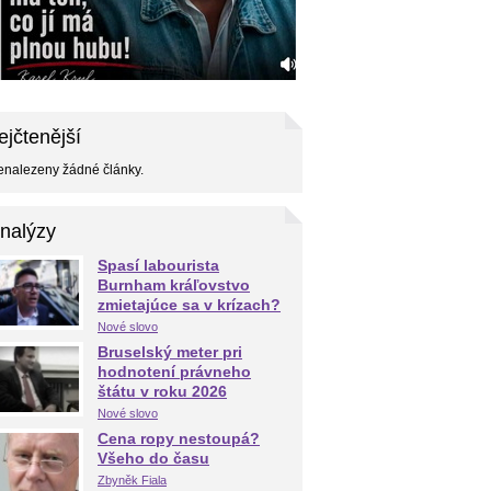
ejčtenější
nalezeny žádné články.
nalýzy
Spasí labourista
Burnham kráľovstvo
zmietajúce sa v krízach?
Nové slovo
Bruselský meter pri
hodnotení právneho
štátu v roku 2026
Nové slovo
Cena ropy nestoupá?
Všeho do času
Zbyněk Fiala