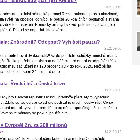
ala: Marshallův plán pro Řecko?
28.2. 10:19
Bundestagu o další německé pomoci Řecku nakonec prošlo ukázkově,
la i většina opozice, odmítlo jej pouze 20 koaličních poslanců a strana
se zdrželo hlasování. Německý průmysl už vidí příležitost a uvažuje o
plánu“. Pokud se nepodaří hlasování...
ala: Znárodnit? Odepsat? Vyhlásit pauzu?
21.2. 09:50
me potřebovat dvakrát tolik!! Až do pondělní schůzky ministrů financí
, že Řecko potřebuje další pomoc 130 miliard eur plus odpuštění části
azilo míru zadlužení na 120 procent HDP do roku 2020. Než přišla
a – chce to aspoň 245 miliard euro,...
ala: Řecká lež a česká krize
19.2. 13:20
ady pro Českou republiku rostou, přestože před lety to vypadalo
. Zdálo se, že evropské zdroje podstatně urychlí český růst. Co se
ident republiky tvrdí, a premiér to po něm papouškuje, že se změnila
 evropské náklady se pokusí použít jako...
 v Evropě! Zn. za 200 milionů
av
13.2. 10:12
vání opasků, krize a společenského marasmu, který umocňuje