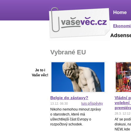
Home
Ekonomi
Adsens
Vybrané EU
Je to i
Vaše věc!
Belgie do zástavy?
Vládní po
volební 
luis příspěvky
13.12. 06:30
premiér
Nikoho nemohou minout zprávy
28.3. 12:12
o starostech, které má
ušlechtilejší část Evropy o
Ať se podí
rozpočtový schodek.
diskusi, 
NEW, kde