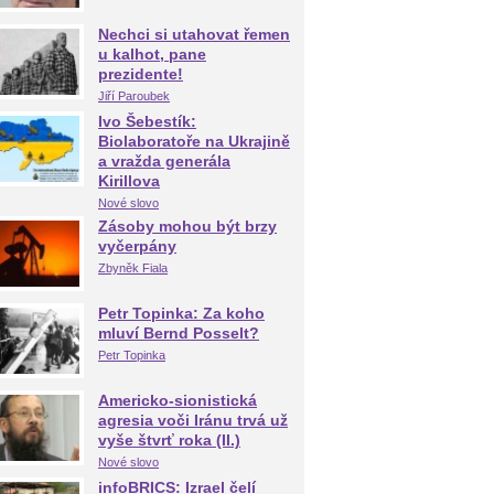
Nechci si utahovat řemen
u kalhot, pane
prezidente!
Jiří Paroubek
Ivo Šebestík:
Biolaboratoře na Ukrajině
a vražda generála
Kirillova
Nové slovo
Zásoby mohou být brzy
vyčerpány
Zbyněk Fiala
Petr Topinka: Za koho
mluví Bernd Posselt?
Petr Topinka
Americko-sionistická
agresia voči Iránu trvá už
vyše štvrť roka (II.)
Nové slovo
infoBRICS: Izrael čelí