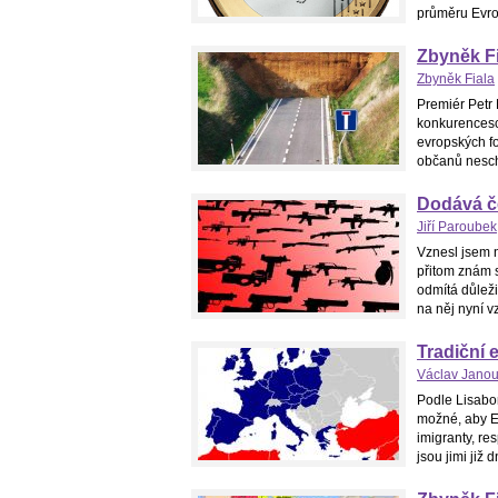
průměru Evro
Zbyněk Fi
Zbyněk Fiala
Premiér Petr
konkurencesc
evropských fo
občanů neschv
Dodává č
Jiří Paroubek
Vznesl jsem n
přitom znám s
odmítá důleži
na něj nyní vz
Tradiční 
Václav Jano
Podle Lisabo
možné, aby E
imigranty, re
jsou jimi již 