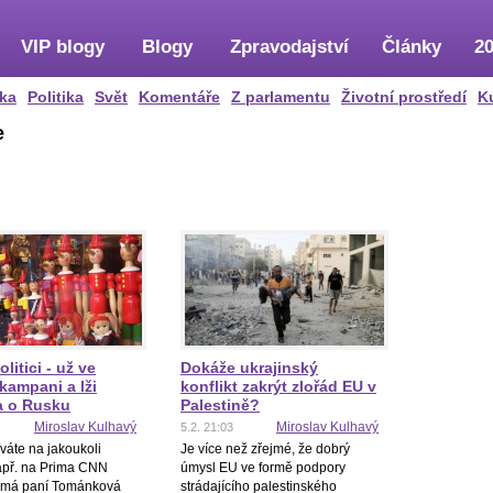
VIP blogy
Blogy
Zpravodajství
Články
20
ka
Politika
Svět
Komentáře
Z parlamentu
Životní prostředí
K
e
litici - už ve
Dokáže ukrajinský
kampani a lži
konflikt zakrýt zlořád EU v
a o Rusku
Palestině?
Miroslav Kulhavý
Miroslav Kulhavý
5.2. 21:03
váte na jakoukoli
Je více než zřejmé, že dobrý
např. na Prima CNN
úmysl EU ve formě podpory
 má paní Tománková
strádajícího palestinského