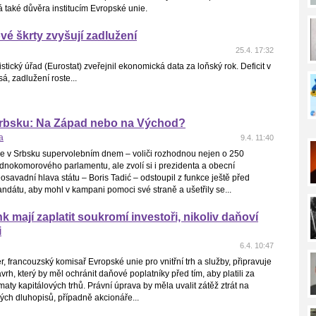
sá také důvěra institucím Evropské unie.
é škrty zvyšují zadlužení
25.4. 17:32
istický úřad (Eurostat) zveřejnil ekonomická data za loňský rok. Deficit v
á, zadlužení roste...
Srbsku: Na Západ nebo na Východ?
a
9.4. 11:40
de v Srbsku supervolebním dnem – voliči rozhodnou nejen o 250
dnokomorového parlamentu, ale zvolí si i prezidenta a obecní
Dosavadní hlava státu – Boris Tadić – odstoupil z funkce ještě před
dátu, aby mohl v kampani pomoci své straně a ušetřily se...
nk mají zaplatit soukromí investoři, nikoliv daňoví
i
6.4. 10:47
r, francouzský komisař Evropské unie pro vnitřní trh a služby, připravuje
ávrh, který by měl ochránit daňové poplatníky před tím, aby platili za
aty kapitálových trhů. Právní úprava by měla uvalit zátěž ztrát na
ných dluhopisů, případně akcionáře...