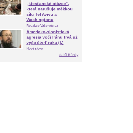
„křesťanské otázce“,
která narušuje měkkou
sílu Tel Avivu a
Washingtonu
Redakce Vaše věc.cz
Americko-sionistická
agresia voči Iránu trvá už
vyše štvrť roka (I.)
Nové slovo
další články