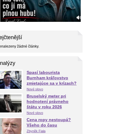
ejčtenější
nalezeny žádné články.
nalýzy
Spasí labourista
Burnham kráľovstvo
zmietajúce sa v krízach?
Nové slovo
Bruselský meter pri
hodnotení právneho
štátu v roku 2026
Nové slovo
Cena ropy nestoupá?
Všeho do času
Zbyněk Fiala