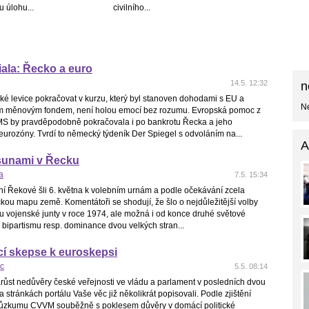
 úlohu...
civilního...
ala: Řecko a euro
14.5. 12:32
n
ké levice pokračovat v kurzu, který byl stanoven dohodami s EU a
Ne
m měnovým fondem, není holou emocí bez rozumu. Evropská pomoc z
S by pravděpodobně pokračovala i po bankrotu Řecka a jeho
eurozóny. Tvrdí to německý týdeník Der Spiegel s odvoláním na...
A
tsunami v Řecku
a
7.5. 15:34
ní Řekové šli 6. května k volebním urnám a podle očekávání zcela
ickou mapu země. Komentátoři se shodují, že šlo o nejdůležitější volby
u vojenské junty v roce 1974, ale možná i od konce druhé světové
 bipartismu resp. dominance dvou velkých stran...
í skepse k euroskepsi
c
5.5. 08:14
ůst nedůvěry české veřejnosti ve vládu a parlament v posledních dvou
a stránkách portálu Vaše věc již několikrát popisovali. Podle zjištění
růzkumu CVVM souběžně s poklesem důvěry v domácí politické