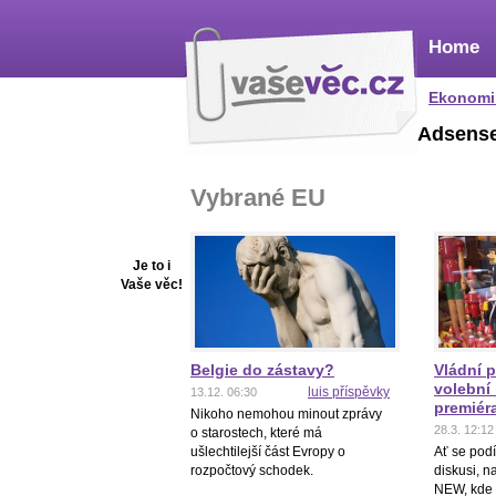
Home
Ekonomi
Adsens
Vybrané EU
Je to i
Vaše věc!
Belgie do zástavy?
Vládní po
volební 
luis příspěvky
13.12. 06:30
premiér
Nikoho nemohou minout zprávy
28.3. 12:12
o starostech, které má
ušlechtilejší část Evropy o
Ať se podí
rozpočtový schodek.
diskusi, 
NEW, kde