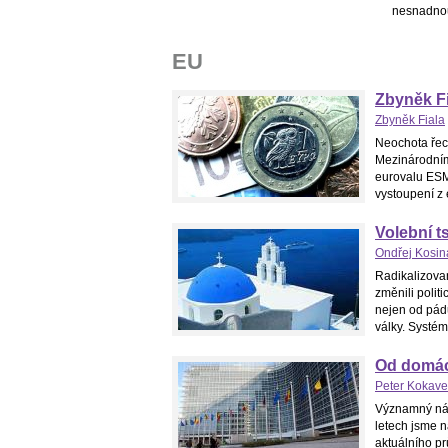
nesnadnou
EU
Zbyněk Fi
Zbyněk Fiala
Neochota řec
Mezinárodní
eurovalu ESM
vystoupení z 
Volební 
Ondřej Kosin
Radikalizova
změnili polit
nejen od pád
války. Systém
Od domác
Peter Kokave
Významný nár
letech jsme n
aktuálního p