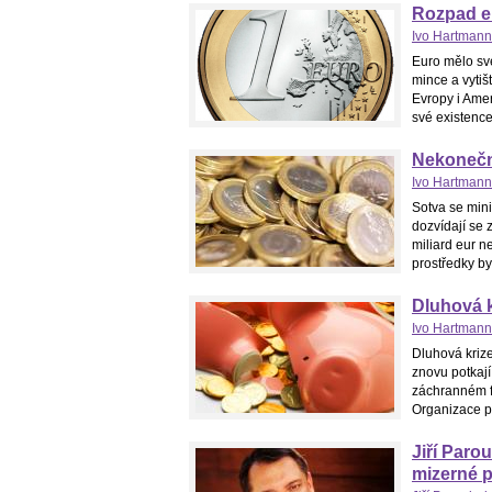
Rozpad eu
Ivo Hartmann
Euro mělo své
mince a vyti
Evropy i Amer
své existenc
Nekonečn
Ivo Hartmann
Sotva se mini
dozvídají se
miliard eur n
prostředky by
Dluhová k
Ivo Hartmann
Dluhová krize
znovu potkají
záchranném f
Organizace pr
Jiří Paro
mizerné 