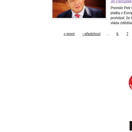
Jiří Paroubek
Premiér Petr 
platby z Evro
prohlásil, že
vláda zdědila
« první
‹ předchozí
…
6
7