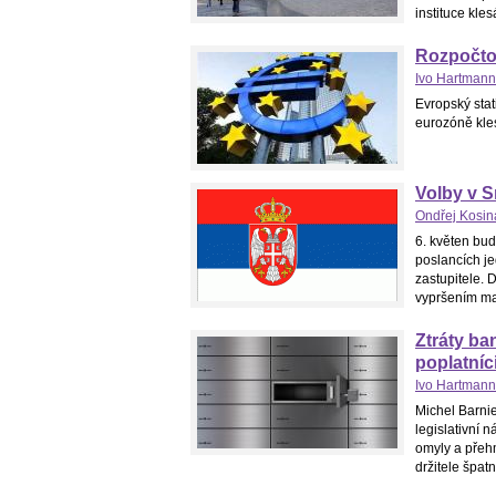
instituce kle
Rozpočtov
Ivo Hartmann
Evropský stat
eurozóně kles
Volby v 
Ondřej Kosin
6. květen bu
poslancích je
zastupitele. 
vypršením man
Ztráty ba
poplatníc
Ivo Hartmann
Michel Barnie
legislativní n
omyly a přehm
držitele špat