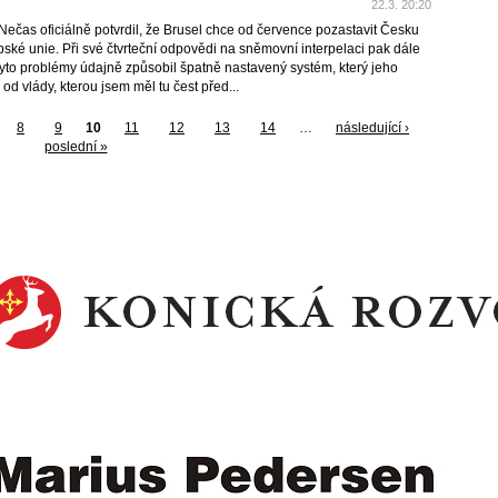
22.3. 20:20
Nečas oficiálně potvrdil, že Brusel chce od července pozastavit Česku
pské unie. Při své čtvrteční odpovědi na sněmovní interpelaci pak dále
 tyto problémy údajně způsobil špatně nastavený systém, který jeho
 od vlády, kterou jsem měl tu čest před...
8
9
10
11
12
13
14
…
následující ›
poslední »