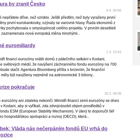
ra by zranil Česko
4.4. 09:56
 nepřátele dříve, než vzniklo. Ještě předtím, než byly vyraženy první
štěny první eurobankovky, ozývaly se varovné hlasy. Řada ekonomů z
iky pochybovala o smysluplnosti celého projektu. V prvním desetiletí
e zaznamenala nová evropská měna mnohými...
é euromiliardy
1.4. 13:43
stři financí eurozóny vrátili domů z pátečního setkání v Kodani,
 ze světových médií, že navýšení záchranného fondu eurozóny na 700
ebude stačit. Agentura Bloomberg přišla s tvrzením, že finanční
 měly být navýšeny nejméně na astronomické 3 biliony...
rize pokračuje
30.3. 08:08
 eurozóny ani zdaleka nekončí. Ministři financí zemí eurozóny se dnes
 v Kodani, aby si vyříkali, zda zdvojnásobit objem prostředků v
ondu ESM (European Stability Mechanism). V úterý to doporučil šéf
o hospodářskou spolupráci a rozvoj (OECD), která...
ubek: Vláda nás nečerpáním fondů EU vrhá do
pozice