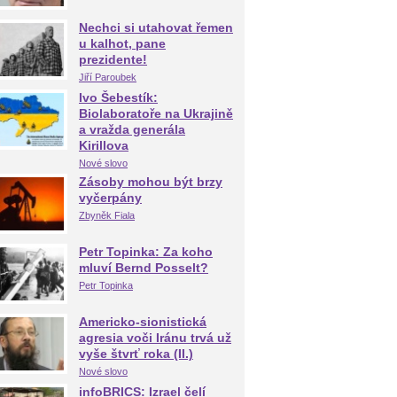
Nechci si utahovat řemen
u kalhot, pane
prezidente!
Jiří Paroubek
Ivo Šebestík:
Biolaboratoře na Ukrajině
a vražda generála
Kirillova
Nové slovo
Zásoby mohou být brzy
vyčerpány
Zbyněk Fiala
Petr Topinka: Za koho
mluví Bernd Posselt?
Petr Topinka
Americko-sionistická
agresia voči Iránu trvá už
vyše štvrť roka (II.)
Nové slovo
infoBRICS: Izrael čelí