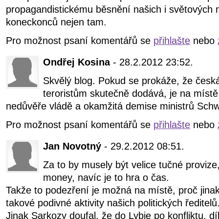
propagandistickému běsnění našich i světových med
koneckonců nejen tam.
Pro možnost psaní komentářů se
přihlašte
nebo
Ondřej Kosina
- 28.2.2012 23:52.
Skvělý blog. Pokud se prokáže, že česk
teroristům skutečně dodává, je na místě
nedůvěře vládě a okamžitá demise ministrů Sc
Pro možnost psaní komentářů se
přihlašte
nebo
Jan Novotný
- 29.2.2012 08:51.
Za to by musely být velice tučné provize
money, navíc je to hra o čas.
Takže to podezření je možná na místě, proč jinak
takové podivné aktivity našich politických ředitelů
Jinak Sarkozy doufal, že do Lybie po konfliktu, dí