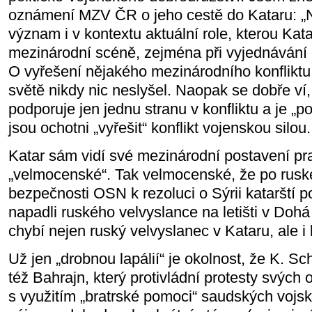
oznámení MZV ČR o jeho cestě do Kataru: „
význam i v kontextu aktuální role, kterou Kat
mezinárodní scéně, zejména při vyjednávání o
O vyřešení nějakého mezinárodního konflikt
světě nikdy nic neslyšel. Naopak se dobře ví
podporuje jen jednu stranu v konfliktu a je „
jsou ochotni „vyřešit“ konflikt vojenskou silou.
Katar sám vidí své mezinárodní postavení pra
„velmocenské“. Tak velmocenské, že po rus
bezpečnosti OSN k rezoluci o Sýrii katarští pol
napadli ruského velvyslance na letišti v Dohá a
chybí nejen ruský velvyslanec v Kataru, ale i
Už jen „drobnou lapálií“ je okolnost, že K. S
též Bahrajn, který protivládní protesty svých o
s využitím „bratrské pomoci“ saudských voj