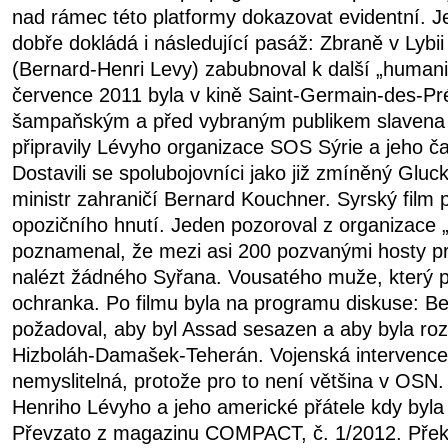
nad rámec této platformy dokazovat evidentní. J
dobře dokládá i následující pasáž: Zbraně v Lybii
(Bernard-Henri Levy) zabubnoval k další „humanitá
července 2011 byla v kině Saint-Germain-des-Pré
šampaňským a před vybraným publikem slavena f
připravily Lévyho organizace SOS Sýrie a jeho č
Dostavili se spolubojovníci jako již zmíněný Glu
ministr zahraničí Bernard Kouchner. Syrský film 
opozičního hnutí. Jeden pozoroval z organizace „
poznamenal, že mezi asi 200 pozvanými hosty p
nalézt žádného Syřana. Vousatého muže, který pr
ochranka. Po filmu byla na programu diskuse: B
požadoval, aby byl Assad sesazen a aby byla ro
Hizboláh-Damašek-Teherán. Vojenská intervence v
nemyslitelná, protože pro to není většina v OSN.
Henriho Lévyho a jeho americké přátele kdy byla
Převzato z magazinu COMPACT, č. 1/2012. Přek