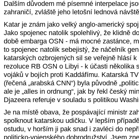
Dalším důvodem mé písemné interpelace jsou 
zahraničí, zvláště jeho letošní lednová návšt
Katar je znám jako velký anglo-americký spoj
Jako spojenec natolik spolehlivý, že klidně 
době embarga OSN - má mocné zastánce, může
to spojenec natolik sebejistý, že náčelník ge
katarských ozbrojených sil se veřejně hlásí 
rezoluce RB OSN o Libyi - k účasti několika 
vojáků v bojích proti Kaddáfímu. Katarská TV
(řečená „arabská CNN“) byla původně „politic
ale je „alles in ordnung“, jak by řekl český min
Djazeera referuje v souladu s politikou Wash
Je na místě obava, že pospávající ministr z
spolknout katarskou udičku. V lepším případě
ostudu, v horším ji pak snad i zavléci do ne
politicko-vojenského dobrodružství. Jsem zn