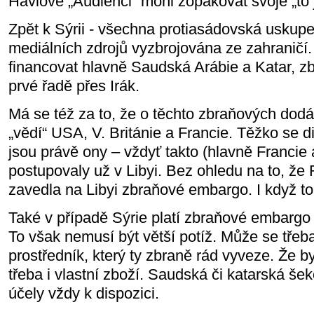
Havlově „Audienci“ mohl zopakovat svoje „to 
Zpět k Sýrii - všechna protiasádovská uskupe
mediálních zdrojů vyzbrojována ze zahraničí
financovat hlavně Saudská Arábie a Katar, zb
prvé řadě přes Irák.
Má se též za to, že o těchto zbraňových do
„vědí“ USA, V. Británie a Francie. Těžko se di
jsou právě ony – vždyť takto (hlavně Francie a
postupovaly už v Libyi. Bez ohledu na to, ž
zavedla na Libyi zbraňové embargo. I když to
Také v případě Sýrie platí zbraňové embargo 
To však nemusí být větší potíž. Může se třeba
prostředník, který ty zbraně rád vyveze. Že 
třeba i vlastní zboží. Saudská či katarská šek
účely vždy k dispozici.