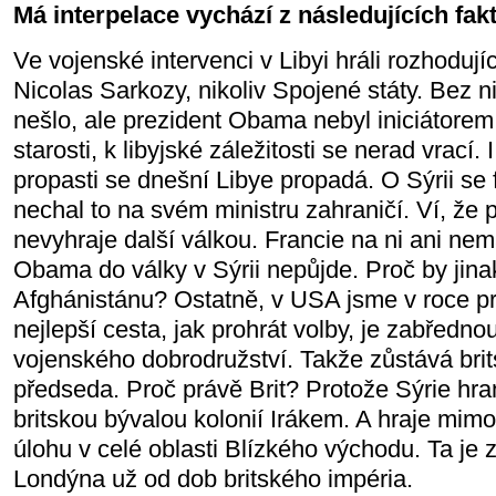
Má interpelace vychází z následujících fak
Ve vojenské intervenci v Libyi hráli rozhodují
Nicolas Sarkozy, nikoliv Spojené státy. Bez n
nešlo, ale prezident Obama nebyl iniciátorem
starosti, k libyjské záležitosti se nerad vrací. 
propasti se dnešní Libye propadá. O Sýrii se 
nechal to na svém ministru zahraničí. Ví, že 
nevyhraje další válkou. Francie na ni ani ne
Obama do války v Sýrii nepůjde. Proč by jina
Afghánistánu? Ostatně, v USA jsme v roce pr
nejlepší cesta, jak prohrát volby, je zabředno
vojenského dobrodružství. Takže zůstává brit
předseda. Proč právě Brit? Protože Sýrie hr
britskou bývalou kolonií Irákem. A hraje mi
úlohu v celé oblasti Blízkého východu. Ta je
Londýna už od dob britského impéria.