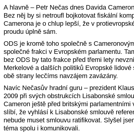
A hlavně – Petr Nečas dnes Davida Cameron
Bez něj by si netroufl bojkotovat fiskální kom
Camerona je o chlup lepší, že v protievropské
proudu úplně sám.
ODS je kromě toho společně s Cameronovými
společné frakci v Evropském parlamentu. Ta
bez ODS by tato frakce před třemi lety nevzni
Merkelové a dalších politiků Evropské lidové 
obě strany lecčíms navzájem zavázány.
Navíc Nečasův hradní guru – prezident Klaus
2009 při svých obstrukcích Lisabonské smlouv
Cameron ještě před britskými parlamentními 
slíbí, že vyhlásí k Lisabonské smlouvě refer
nebude muset smlouvu ratifikovat. Slyšel jse
téma spolu i komunikovali.