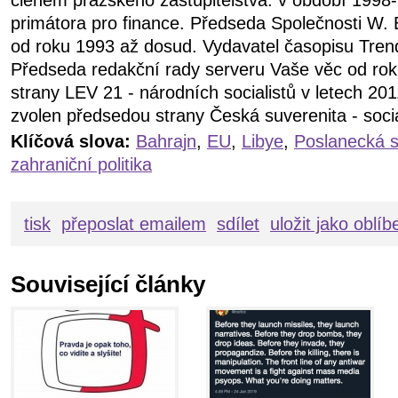
primátora pro finance. Předseda Společnosti W. 
od roku 1993 až dosud. Vydavatel časopisu Tren
Předseda redakční rady serveru Vaše věc od ro
strany LEV 21 - národních socialistů v letech 20
zvolen předsedou strany Česká suverenita - soci
Klíčová slova:
Bahrajn
,
EU
,
Libye
,
Poslanecká 
zahraniční politika
tisk
přeposlat emailem
sdílet
uložit jako oblí
Související články