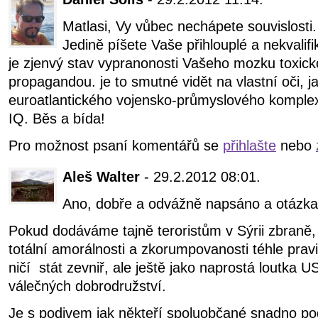
Matlasi, Vy vůbec nechápete souvislosti.
Jedině píšete Vaše přihlouplé a nekvalif
je zjenvý stav vypranonosti Vašeho mozku toxic
propagandou. je to smutné vidět na vlastní oči, 
euroatlantického vojensko-průmyslového komplexu
IQ. Běs a bída!
Pro možnost psaní komentářů se
přihlašte
nebo
Aleš Walter
- 29.2.2012 08:01.
Ano, dobře a odvážně napsáno a otázka j
Pokud dodáváme tajně teroristům v Sýrii zbraně, 
totální amorálnosti a zkorumpovanosti téhle prav
ničí stát zevniř, ale ještě jako naprostá loutka U
válečných dobrodružství.
Je s podivem jak někteří spoluobčané snadno p