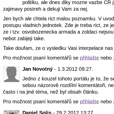
politiku, ale dnes diky mozne vazbe CR 
zajimavy postreh a dekuji Vam za nej.
Jen bych ale chtela rict malou poznamku. V uvodu
postupu vladnich jednotek. Zde je treba rict, ze j
ze i tzv. osvobozenecka armada a zoldaci nejsou 
nebot zabijeji take.
Take doufam, ze o vysledku Vasi interpelace nas
Pro možnost psaní komentářů se
přihlašte
nebo
Jan Novotný
- 1.3.2012 09:27.
Jedno z kouzel tohoto portálu je to, že s
sebou názorově rozdílní komentátoři, ne
často i na jiné téma, než byl obsah článku.
Pro možnost psaní komentářů se
přihlašte
nebo
Daniel Solis
- 29.2.2012 13:27.