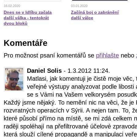
16.02.2020
03.01.2020
Dnes se v Idlíbu začala
Začíná boj o zabránění
další válka - tentokrát
další válce
dvou bloků
Komentáře
Pro možnost psaní komentářů se
přihlašte
nebo
Daniel Solis
- 1.3.2012 11:24.
Matlasi, jak komentuji je čistě moje věc
veřejné výstupy analyzovat podle libosti 
se s Vámi na Vašem velkorysém posudk
Každý jsme nějaký. To nemění nic na věci, že je 
rozvratných operacích v Sýrii. A nejen tam. To, ž
které působí přímo na místě, se mi zdá celkem 
raději spoléhají na přefiltrované účelové zpravod
která slouží cílené propagandě a manipulaci veře