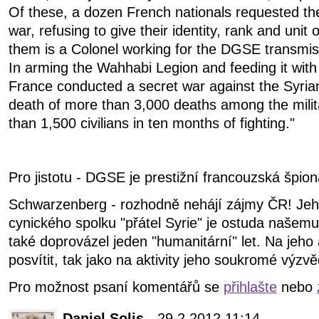
Of these, a dozen French nationals requested the
war, refusing to give their identity, rank and unit
them is a Colonel working for the DGSE transmis
In arming the Wahhabi Legion and feeding it with s
France conducted a secret war against the Syria
death of more than 3,000 deaths among the milit
than 1,500 civilians in ten months of fighting."
Pro jistotu - DGSE je prestižní francouzská špion
Schwarzenberg - rozhodně nehájí zájmy ČR! Jeh
cynického spolku "přátel Syrie" je ostuda našem
také doprovázel jeden "humanitární" let. Na jeho a
posvítit, tak jako na aktivity jeho soukromé výz
Pro možnost psaní komentářů se
přihlašte
nebo
Daniel Solis
- 29.2.2012 11:14.