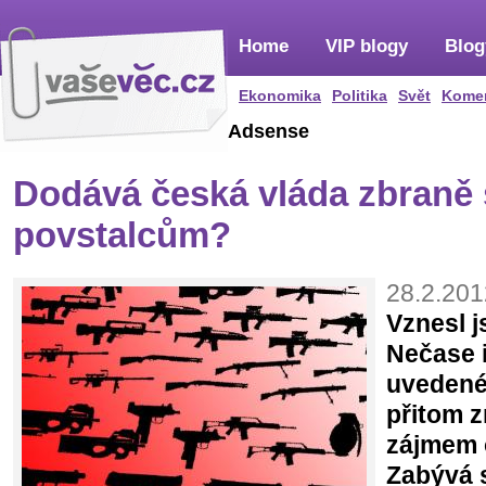
Home
VIP blogy
Blog
Ekonomika
Politika
Svět
Kome
Adsense
Dodává česká vláda zbraně
povstalcům?
28.2.201
Vznesl 
Nečase i
uvedeném
přitom 
zájmem o
Zabývá s