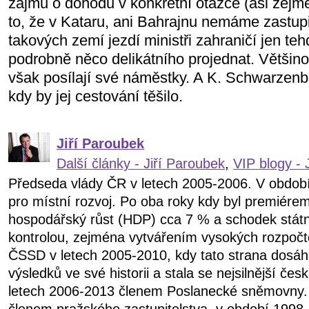
zájmu o dohodu v konkrétní otázce (asi zejm
to, že v Kataru, ani Bahrajnu nemáme zastupi
takových zemí jezdí ministři zahraničí jen tehd
podrobně něco delikátního projednat. Většino
však posílají své náměstky. A K. Schwarzenb
kdy by jej cestování těšilo.
Jiří Paroubek
Další články - Jiří Paroubek
,
VIP blogy - 
Předseda vlády ČR v letech 2005-2006. V obdob
pro místní rozvoj. Po oba roky kdy byl premiére
hospodářský růst (HDP) cca 7 % a schodek státn
kontrolou, zejména vytvářením vysokých rozpočt
ČSSD v letech 2005-2010, kdy tato strana dosáhl
výsledků ve své historii a stala se nejsilnější čes
letech 2006-2013 členem Poslanecké sněmovny.
členem pražského zastupitelstva. v období 199