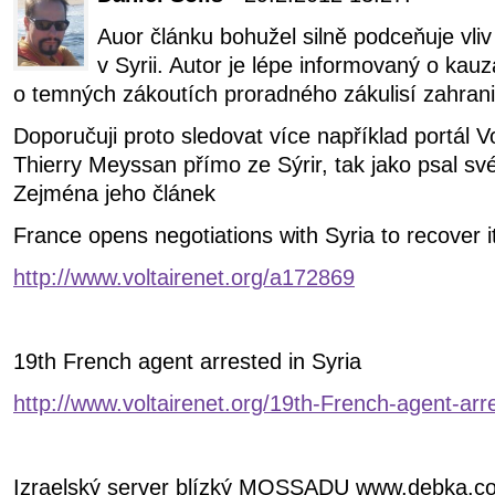
Auor článku bohužel silně podceňuje vli
v Syrii. Autor je lépe informovaný o kauz
o temných zákoutích proradného zákulisí zahrani
Doporučuji proto sledovat více například portál Vo
Thierry Meyssan přímo ze Sýrir, tak jako psal sv
Zejména jeho článek
France opens negotiations with Syria to recover 
http://www.voltairenet.org/a172869
19th French agent arrested in Syria
http://www.voltairenet.org/19th-French-agent-arr
Izraelský server blízký MOSSADU www.debka.co