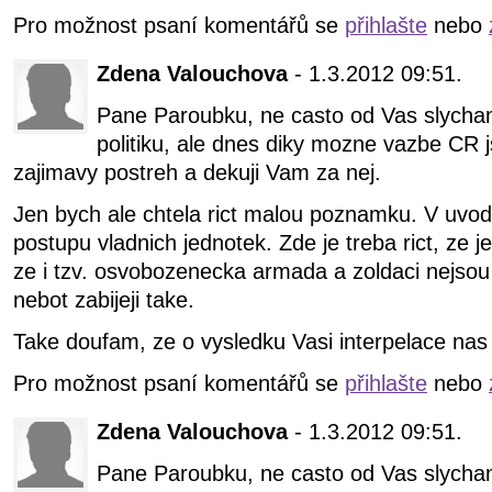
Pro možnost psaní komentářů se
přihlašte
nebo
Zdena Valouchova
- 1.3.2012 09:51.
Pane Paroubku, ne casto od Vas slycha
politiku, ale dnes diky mozne vazbe CR 
zajimavy postreh a dekuji Vam za nej.
Jen bych ale chtela rict malou poznamku. V uvodu
postupu vladnich jednotek. Zde je treba rict, ze j
ze i tzv. osvobozenecka armada a zoldaci nejsou 
nebot zabijeji take.
Take doufam, ze o vysledku Vasi interpelace nas
Pro možnost psaní komentářů se
přihlašte
nebo
Zdena Valouchova
- 1.3.2012 09:51.
Pane Paroubku, ne casto od Vas slycha