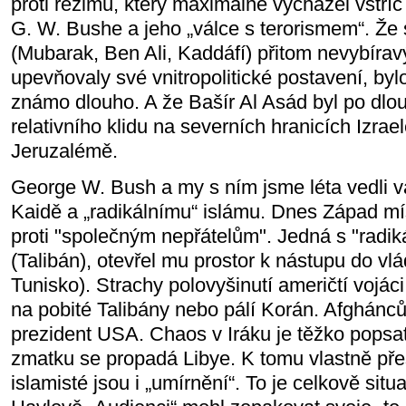
proti režimu, který maximálně vycházel vstří
G. W. Bushe a jeho „válce s terorismem“. Že 
(Mubarak, Ben Ali, Kaddáfí) přitom nevybírav
upevňovaly své vnitropolitické postavení, by
známo dlouho. A že Bašír Al Asád byl po dlo
relativního klidu na severních hranicích Izrael
Jeruzalémě.
George W. Bush a my s ním jsme léta vedli válk
Kaidě a „radikálnímu“ islámu. Dnes Západ mís
proti "společným nepřátelům". Jedná s "radi
(Talibán), otevřel mu prostor k nástupu do vl
Tunisko). Strachy polovyšinutí američtí vojác
na pobité Talibány nebo pálí Korán. Afghánc
prezident USA. Chaos v Iráku je těžko popsa
zmatku se propadá Libye. K tomu vlastně pře
islamisté jsou i „umírnění“. To je celkově situ