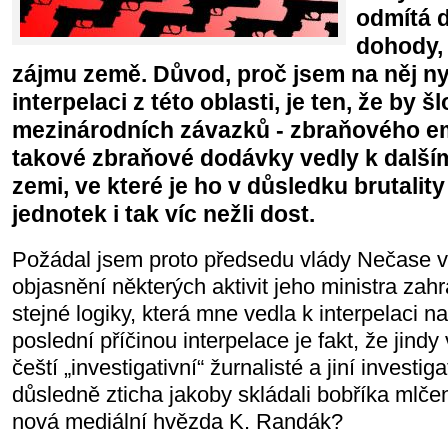
odmítá d
dohody, j
zájmu země. Důvod, proč jsem na něj n
interpelaci z této oblasti, je ten, že by 
mezinárodních závazků - zbraňového e
takové zbraňové dodávky vedly k další
zemi, ve které je ho v důsledku brutalit
jednotek i tak víc nežli dost.
Požádal jsem proto předsedu vlády Nečase ve
objasnění některých aktivit jeho ministra zahr
stejné logiky, která mne vedla k interpelaci 
poslední příčinou interpelace je fakt, že jindy
čeští „investigativní“ žurnalisté a jiní investiga
důsledně zticha jakoby skládali bobříka mlčen
nová mediální hvězda K. Randák?