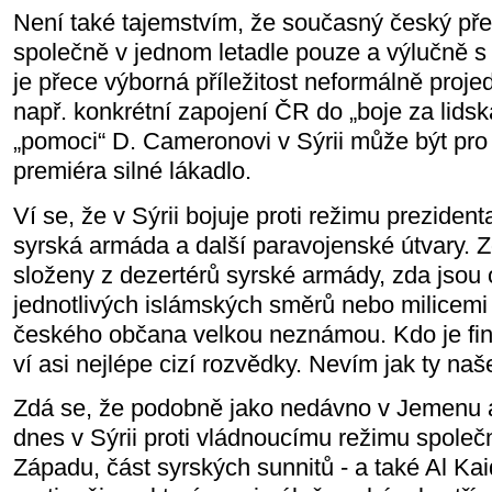
Není také tajemstvím, že současný český pře
společně v jednom letadle pouze a výlučně s
je přece výborná příležitost neformálně projed
např. konkrétní zapojení ČR do „boje za lidsk
„pomoci“ D. Cameronovi v Sýrii může být pr
premiéra silné lákadlo.
Ví se, že v Sýrii bojuje proti režimu prezide
syrská armáda a další paravojenské útvary. Z
složeny z dezertérů syrské armády, zda jsou 
jednotlivých islámských směrů nebo milicemi j
českého občana velkou neznámou. Kdo je fina
ví asi nejlépe cizí rozvědky. Nevím jak ty naš
Zdá se, že podobně jako nedávno v Jemenu a č
dnes v Sýrii proti vládnoucímu režimu spole
Západu, část syrských sunnitů - a také Al Kai