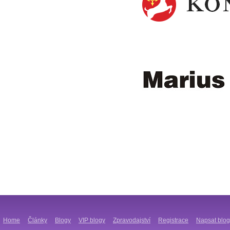
Home
Články
Blogy
VIP blogy
Zpravodajství
Registrace
Napsat blog