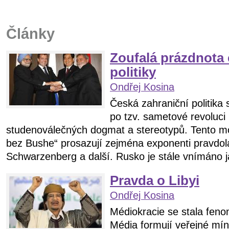
Články
Zoufalá prázdnota 
politiky
Ondřej Kosina
Česká zahraniční politika 
po tzv. sametové revoluci
studenoválečných dogmat a stereotypů. Tento mo
bez Bushe“ prosazují zejména exponenti pravdol
Schwarzenberg a další. Rusko je stále vnímáno ja
Pravda o Libyi
Ondřej Kosina
Médiokracie se stala fen
Média formují veřejné mín