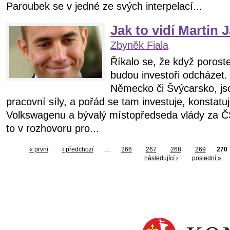
Paroubek se v jedné ze svých interpelací...
Jak to vidí Martin 
Zbyněk Fiala
Říkalo se, že když poroste
budou investoři odcházet.
Německo či Švýcarsko, js
pracovní síly, a pořád se tam investuje, konstat
Volkswagenu a bývalý místopředseda vlády za Č
to v rozhovoru pro...
« první
‹ předchozí
…
266
267
268
269
270
následující ›
poslední »