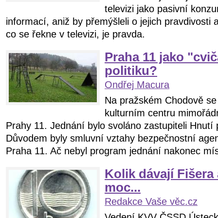
televizi jako pasivní konz
informací, aniž by přemýšleli o jejich pravdivosti
co se řekne v televizi, je pravda.
Praha 11 jako "cvi
politiku?
Ondřej Macura
Na pražském Chodově se 
kulturním centru mimořádn
Prahy 11. Jednání bylo svoláno zastupiteli Hnut
Důvodem byly smluvní vztahy bezpečnostní agen
Praha 11. Ač nebyl program jednání nakonec místn
Kolik dávají Fišer
moc...
Redakce Vaše věc.cz
Vedení KVV ČSSD Ústecké