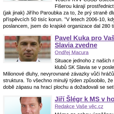
Fišerou kárají prostředni
(jak jinak) Jiřího Paroubka za to, že prý straně d
příspěvcích 50 tisíc korun. "V letech 2006-10, k
poslancem, jsem do krajské organizace dal 280 ti
Pavel Kuka pro Vaš
Slavia zvedne
Ondřej Macura
Situace jednoho z našich 
klubů SK Slavia se v posle
Milionové dluhy, nevyrovnané závazky vůči hráč
struktura. To všechno minulý týden způsobilo, že 
době zápasu na hrací plochu a dožadovali se setk
Jiří Šlégr k MS v ho
Redakce Vaše věc.cz