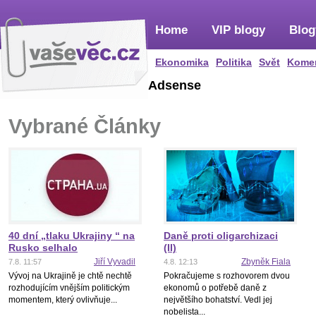
Home
VIP blogy
Blog
Ekonomika
Politika
Svět
Kome
Adsense
Vybrané Články
40 dní „tlaku Ukrajiny “ na
Daně proti oligarchizaci
Rusko selhalo
(II)
Jiří Vyvadil
Zbyněk Fiala
7.8. 11:57
4.8. 12:13
Vývoj na Ukrajině je chtě nechtě
Pokračujeme s rozhovorem dvou
rozhodujícím vnějším politickým
ekonomů o potřebě daně z
momentem, který ovlivňuje...
největšího bohatství. Vedl jej
nobelista...