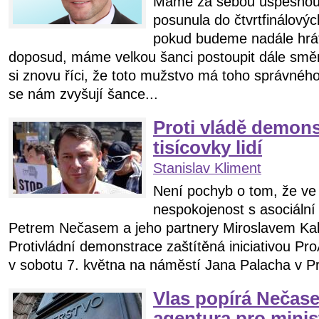
Máme za sebou úspěšnou 
posunula do čtvrtfinálovýc
pokud budeme nadále hrát
doposud, máme velkou šanci postoupit dále směr
si znovu říci, že toto mužstvo má toho správnéh
se nám zvyšují šance...
Proti vládě demons
tisícovky lidí
Stanislav Kliment
Není pochyb o tom, že ve 
nespokojenost s asociální
Petrem Nečasem a jeho partnery Miroslavem Ka
Protivládní demonstrace zaštítěná iniciativou ProA
v sobotu 7. května na náměstí Jana Palacha v Pra
Vlas popírá Nečas
agentura pro minis