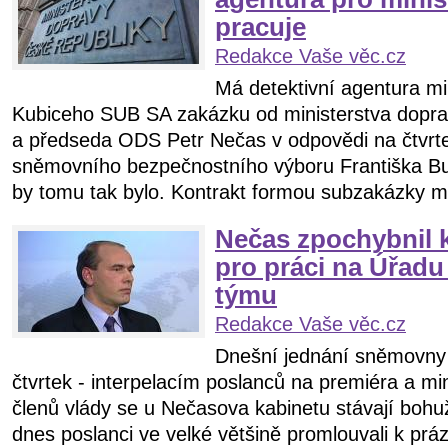
pracuje
Redakce Vaše věc.cz
Má detektivní agentura min
Kubiceho SUB SA zakázku od ministerstva dopr
a předseda ODS Petr Nečas v odpovědi na čtvrteč
sněmovního bezpečnostního výboru Františka Bu
by tomu tak bylo. Kontrakt formou subzakázky má
Nečas zpochybnil k
pro práci na Úřadu
týmu
Redakce Vaše věc.cz
Dnešní jednání sněmovny p
čtvrtek - interpelacím poslanců na premiéra a min
členů vlády se u Nečasova kabinetu stávají bohuže
dnes poslanci ve velké většině promlouvali k práz