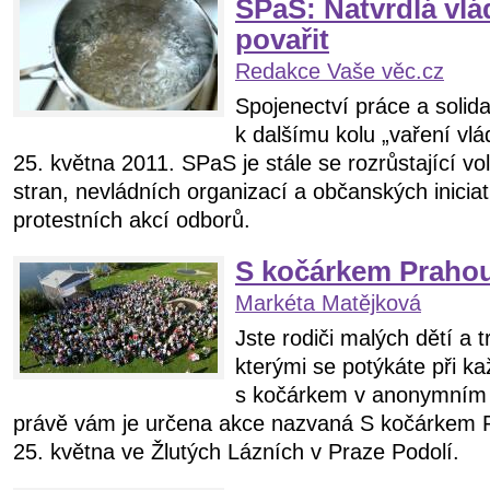
SPaS: Natvrdlá vlá
povařit
Redakce Vaše věc.cz
Spojenectví práce a solid
k dalšímu kolu „vaření vlád
25. května 2011. SPaS je stále se rozrůstající vo
stran, nevládních organizací a občanských iniciat
protestních akcí odborů.
S kočárkem Prahou
Markéta Matějková
Jste rodiči malých dětí a 
kterými se potýkáte při 
s kočárkem v anonymním 
právě vám je určena akce nazvaná S kočárkem 
25. května ve Žlutých Lázních v Praze Podolí.