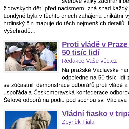
světové války zachránil 
židovských dětí před nacismem, zná snad každý
Londýně byla v těchto dnech zahájena unikátní vý
hrdinský čin mapuje do těch nejmenších detailů
Vyšehradě...
Proti vládě v Praz
50 tisíc lidí
Redakce Vaše věc.cz
Na pražské Václavské nám
odpoledne na 50 tisíc lidí
se zúčastnili demonstrace odborářů proti vládě a
uspořádala Českomoravská konfederace odbor
Šéfové odborů na podiu pod sochou sv. Václava obv
Vládní fiasko v trip
Zbyněk Fiala