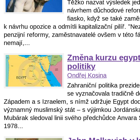
Těžko nazvat výsledek jedn
návrhem důchodové reform
fiasko, když se také zaměs
k návrhu opozice a odmítli kapitalizační pilíř. 
penzijní reformy, zaměstnavatelé ovšem v této fáz
nemají,...
Změna kurzu egypt
politiky
Ondřej Kosina
Zahraniční politika prezi
se vyznačovala tradičně d
Západem a s Izraelem, s nímž udržuje Egypt dod
významný muslimský stát – s výjimkou Jordánska
Mubárak sledoval linii svého předchůdce Anvara 
1978...