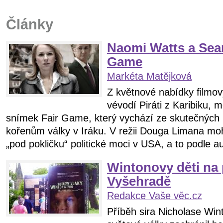
Články
Naomi Watts a Sean
Game
Markéta Matějková
Z květnové nabídky filmov
vévodí Piráti z Karibiku, mě
snímek Fair Game, který vychází ze skutečných 
kořenům války v Iráku. V režii Douga Limana mo
„pod pokličku“ politické moci v USA, a to podle au
Wintonovy děti na
Vyšehradě
Redakce Vaše věc.cz
Příběh sira Nicholase Win