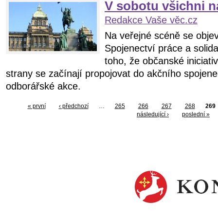
V sobotu všichni n
Redakce Vaše věc.cz
Na veřejné scéně se objev
Spojenectví práce a solid
toho, že občanské iniciativ
strany se začínají propojovat do akčního spojene
odborářské akce.
« první
‹ předchozí
…
265
266
267
268
269
následující ›
poslední »