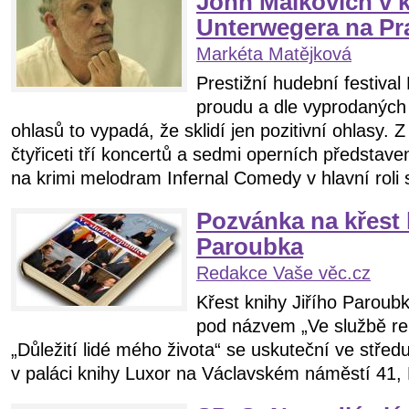
John Malkovich v k
Unterwegera na Pr
Markéta Matějková
Prestižní hudební festival
proudu a dle vyprodaných
ohlasů to vypadá, že sklidí jen pozitivní ohlasy.
čtyřiceti tří koncertů a sedmi operních představe
na krimi melodram Infernal Comedy v hlavní roli s
Pozvánka na křest 
Paroubka
Redakce Vaše věc.cz
Křest knihy Jiřího Paroubk
pod názvem „Ve službě rep
„Důležití lidé mého života“ se uskuteční ve střed
v paláci knihy Luxor na Václavském náměstí 41, 