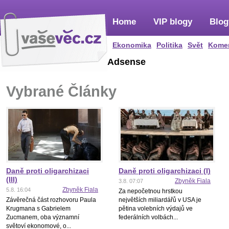
Home
VIP blogy
Blog
Ekonomika
Politika
Svět
Kome
Adsense
Vybrané Články
Daně proti oligarchizaci
Daně proti oligarchizaci (I)
(III)
Zbyněk Fiala
3.8. 07:07
Zbyněk Fiala
5.8. 16:04
Za nepočetnou hrstkou
Závěrečná část rozhovoru Paula
největších miliardářů v USA je
Krugmana s Gabrielem
pětina volebních výdajů ve
Zucmanem, oba významní
federálních volbách...
světoví ekonomové, o...