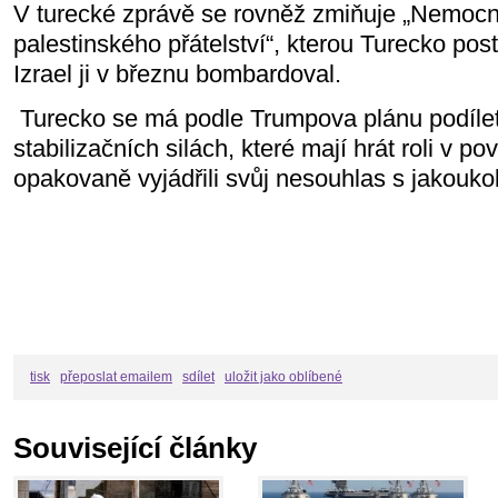
V turecké zprávě se rovněž zmiňuje „Nemocn
palestinského přátelství“, kterou Turecko po
Izrael ji v březnu bombardoval.
Turecko se má podle Trumpova plánu podíle
stabilizačních silách, které mají hrát roli v p
opakovaně vyjádřili svůj nesouhlas s jakoukol
tisk
přeposlat emailem
sdílet
uložit jako oblíbené
Související články