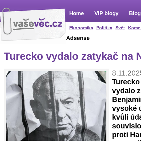
Home
VIP blogy
Blog
Ekonomika
Politika
Svět
Kome
Adsense
Turecko vydalo zatykač na 
8.11.202
Turecko 
vydalo 
Benjami
vysoké ú
kvůli úd
souvislo
proti Ha