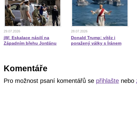
29.07.2026
28.07.2026
jW: Eskalace násilí na
Donald Trump: vítěz i
Západním břehu Jordánu
poražený války s Íránem
Komentáře
Pro možnost psaní komentářů se
přihlašte
nebo