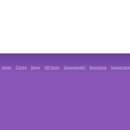
Home
Články
Blogy
VIP blogy
Zpravodajství
Registrace
Napsat blog