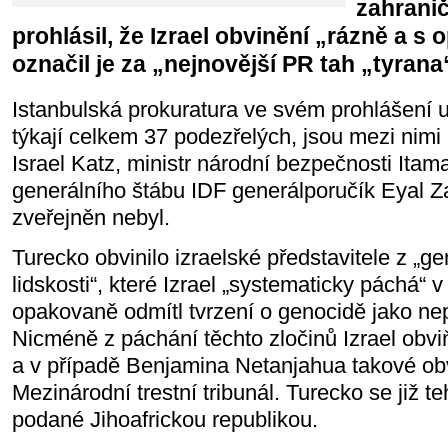
zahranič
prohlásil, že Izrael obvinění „rázně a s
označil je za „nejnovější PR tah „tyran
Istanbulská prokuratura ve svém prohlášení 
týkají celkem 37 podezřelých, jsou mezi nimi 
Israel Katz, ministr národní bezpečnosti Itam
generálního štábu IDF generálporučík Eyal 
zveřejněn nebyl.
Turecko obvinilo izraelské představitele z „ge
lidskosti“, které Izrael „systematicky páchá“ v
opakovaně odmítl tvrzení o genocidě jako nep
Nicméně z páchání těchto zločinů Izrael obv
a v případě Benjamina Netanjahua takové ob
Mezinárodní trestní tribunál. Turecko se již te
podané Jihoafrickou republikou.