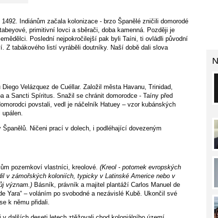
 1492. Indiánům začala kolonizace - brzo Španělé zničili domorodé
abeyové, primitivní lovci a sběrači, doba kamenná. Později je
zemědělci. Poslední nejpokročilejší pak byli Taíni, ti ovládli původní
í. Z tabákového listí vyráběli doutníky. Naší době dali slova
N
 Diego Velázquez de Cuéllar. Založil města Havanu, Trinidad,
 Sancti Spíritus. Snažil se chránit domorodce - Taíny před
domorodci povstali, vedl je náčelník Hatuey – vzor kubánských
l upálen.
y Španělů. Ničeni prací v dolech, i podléhající dovezeným
nělům pozemkoví vlastníci, kreolové.
(Kreol - potomek evropských
odil v zámořských koloniích, typicky v Latinské Americe nebo v
vůj význam.)
Básník, právník a majitel plantáží Carlos Manuel de
 de Yara“ – voláním po svobodné a nezávislé Kubě. Ukončil své
 se k němu přidali.
 dalších deseti letech ztěžovali chod koloniálního území,