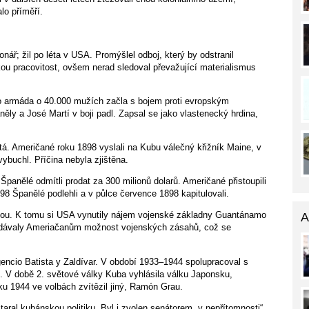
lo příměří.
nář; žil po léta v USA. Promýšlel odboj, který by odstranil
u pracovitost, ovšem nerad sledoval převažující materialismus
o armáda o 40.000 mužích začla s bojem proti evropským
aněly a José Martí v boji padl. Zapsal se jako vlastenecký hrdina,
á. Američané roku 1898 vyslali na Kubu válečný křižník Maine, v
vybuchl. Příčina nebyla zjištěna.
panělé odmítli prodat za 300 milionů dolarů. Američané přistoupili
98 Španělé podlehli a v půlce července 1898 kapitulovali.
slou. K tomu si USA vynutily nájem vojenské základny Guantánamo
A
y dávaly Ameriačanům možnost vojenských zásahů, což se
encio Batista y Zaldívar. V období 1933–1944 spolupracoval s
é. V době 2. světové války Kuba vyhlásila válku Japonsku,
ku 1944 ve volbách zvítězil jiný, Ramón Grau.
aral kubánskou politiku. Byl i zvolen senátorem „v nepřítomnosti“.