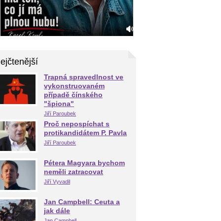
ejčtenější
Trapná spravedlnost ve
vykonstruovaném
případě čínského
"špiona"
Jiří Paroubek
Proč nepospíchat s
protikandidátem P. Pavla
Jiří Paroubek
Pétera Magyara bychom
neměli zatracovat
Jiří Vyvadil
Jan Campbell: Ceuta a
jak dále
Jan Campbell