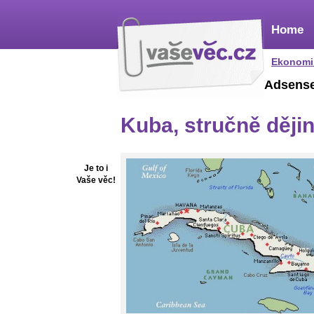
Home
Ekonomi
Adsens
Kuba, stručně ději
Je to i
Vaše věc!