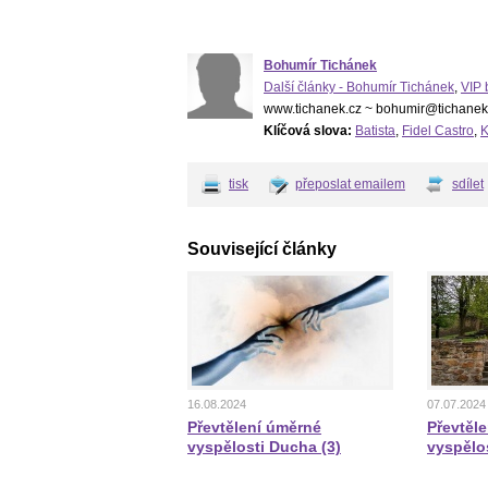
Bohumír Tichánek
Další články - Bohumír Tichánek
,
VIP 
www.tichanek.cz ~ bohumir@tichanek
Klíčová slova:
Batista
,
Fidel Castro
,
tisk
přeposlat emailem
sdílet
Související články
16.08.2024
07.07.2024
Převtělení úměrné
Převtěl
vyspělosti Ducha (3)
vyspělo