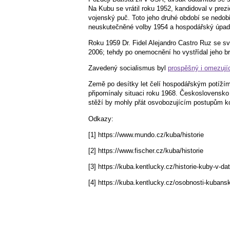
Na Kubu se vrátil roku 1952, kandidoval v prez
vojenský puč. Toto jeho druhé období se nedobř
neuskutečněné volby 1954 a hospodářský úpade
Roku 1959 Dr. Fidel Alejandro Castro Ruz se sv
2006; tehdy po onemocnění ho vystřídal jeho br
Zavedený socialismus byl
prospěšný i omezují
Země po desítky let čelí hospodářským potížím,
připomínaly situaci roku 1968. Československo 
stěží by mohly přát osvobozujícím postupům 
Odkazy:
[1] https://www.mundo.cz/kuba/historie
[2] https://www.fischer.cz/kuba/historie
[3] https://kuba.kentlucky.cz/historie-kuby-v-da
[4] https://kuba.kentlucky.cz/osobnosti-kubansk