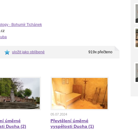
blogy - Bohumír Tichánek
.cz
Kuba
uložit jako oblíbené
919x přečteno
05.07.2024
ení úměrné
Převtělení úměrné
sti Ducha (2)
vyspělosti Ducha (1)