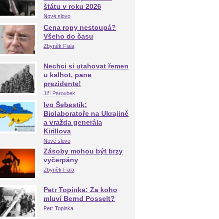
štátu v roku 2026
Nové slovo
Cena ropy nestoupá?
Všeho do času
Zbyněk Fiala
Nechci si utahovat řemen
u kalhot, pane
prezidente!
Jiří Paroubek
Ivo Šebestík:
Biolaboratoře na Ukrajině
a vražda generála
Kirillova
Nové slovo
Zásoby mohou být brzy
vyčerpány
Zbyněk Fiala
Petr Topinka: Za koho
mluví Bernd Posselt?
Petr Topinka