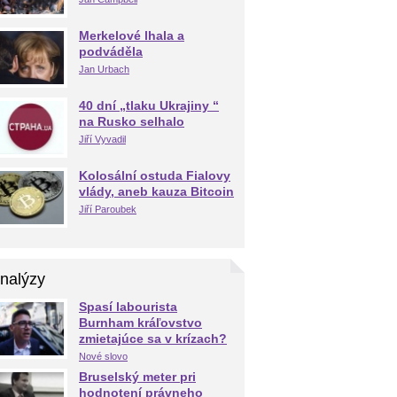
Merkelové lhala a
podváděla
Jan Urbach
40 dní „tlaku Ukrajiny “
na Rusko selhalo
Jiří Vyvadil
Kolosální ostuda Fialovy
vlády, aneb kauza Bitcoin
Jiří Paroubek
nalýzy
Spasí labourista
Burnham kráľovstvo
zmietajúce sa v krízach?
Nové slovo
Bruselský meter pri
hodnotení právneho