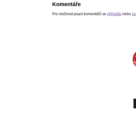
Komentáře
Pro možnost psaní komentářů se
přihlašte
nebo
za