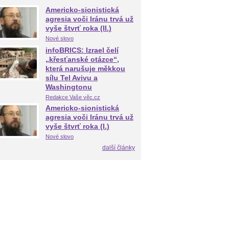
Americko-sionistická
agresia voči Iránu trvá už
vyše štvrť roka (II.)
Nové slovo
infoBRICS: Izrael čelí
„křesťanské otázce“,
která narušuje měkkou
sílu Tel Avivu a
Washingtonu
Redakce Vaše věc.cz
Americko-sionistická
agresia voči Iránu trvá už
vyše štvrť roka (I.)
Nové slovo
další články