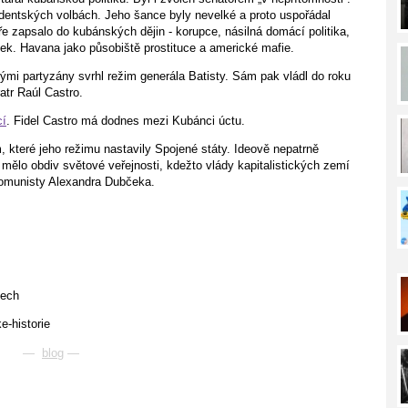
identských volbách. Jeho šance byly nevelké a proto uspořádal
e zapsalo do kubánských dějin - korupce, násilná domácí politika,
k. Havana jako působiště prostituce a americké mafie.
ými partyzány svrhl režim generála Batisty. Sám pak vládl do roku
atr Raúl Castro.
cí
. Fidel Castro má dodnes mezi Kubánci úctu.
 které jeho režimu nastavily Spojené státy. Ideově nepatrně
mělo obdiv světové veřejnosti, kdežto vlády kapitalistických zemí
komunisty Alexandra Dubčeka.
tech
e-historie
—
blog
—