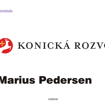
registrujte
.
inzerce