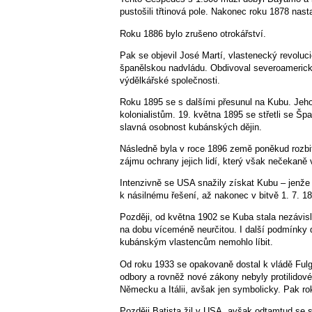
pustošili třtinová pole. Nakonec roku 1878 nasta
Roku 1886 bylo zrušeno otrokářství.
Pak se objevil José Martí, vlastenecký revolucio
španělskou nadvládu. Obdivoval severoamericko
výdělkářské společnosti.
Roku 1895 se s dalšími přesunul na Kubu. Jeh
kolonialistům. 19. května 1895 se střetli se Šp
slavná osobnost kubánských dějin.
Následně byla v roce 1896 země poněkud rozbit
zájmu ochrany jejich lidí, který však nečekaně 
Intenzivně se USA snažily získat Kubu – jenže Š
k násilnému řešení, až nakonec v bitvě 1. 7. 18
Později, od května 1902 se Kuba stala nezávi
na dobu víceméně neurčitou. I další podmínk
kubánským vlastencům nemohlo líbit.
Od roku 1933 se opakovaně dostal k vládě Fulg
odbory a rovněž nové zákony nebyly protilidov
Německu a Itálii, avšak jen symbolicky. Pak ro
Později Batista žil v USA, avšak odtamtud se st