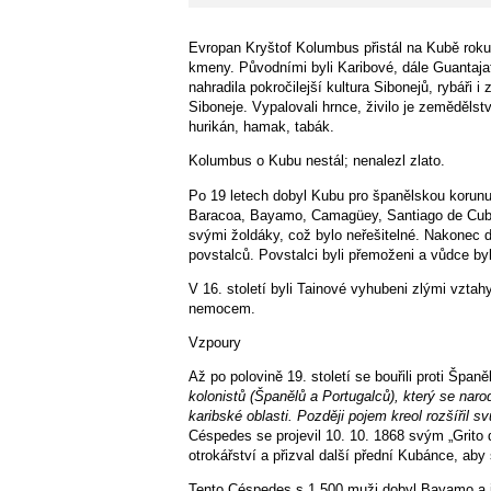
Evropan Kryštof Kolumbus přistál na Kubě roku
kmeny. Původními byli Karibové, dále Guantajat
nahradila pokročilejší kultura Sibonejů, rybáři i 
Siboneje. Vypalovali hrnce, živilo je zemědělstv
hurikán, hamak, tabák.
Kolumbus o Kubu nestál; nenalezl zlato.
Po 19 letech dobyl Kubu pro španělskou korunu
Baracoa, Bayamo, Camagüey, Santiago de Cuba a
svými žoldáky, což bylo neřešitelné. Nakonec 
povstalců. Povstalci byli přemoženi a vůdce by
V 16. století byli Tainové vyhubeni zlými vztah
nemocem.
Vzpoury
Až po polovině 19. století se bouřili proti Špa
kolonistů (Španělů a Portugalců), který se nar
karibské oblasti. Později pojem kreol rozšířil s
Céspedes se projevil 10. 10. 1868 svým „Grito
otrokářství a přizval další přední Kubánce, aby
Tento Céspedes s 1.500 muži dobyl Bayamo a i v