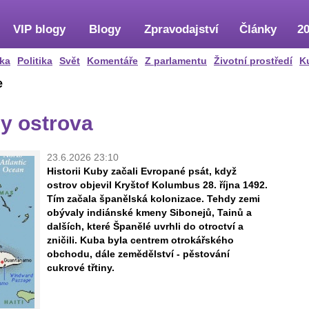
VIP blogy
Blogy
Zpravodajství
Články
20
ka
Politika
Svět
Komentáře
Z parlamentu
Životní prostředí
K
e
ny ostrova
23.6.2026 23:10
Historii Kuby začali Evropané psát, když
ostrov objevil Kryštof Kolumbus 28. října 1492.
Tím začala španělská kolonizace. Tehdy zemi
obývaly indiánské kmeny Sibonejů, Tainů a
dalších, které Španělé uvrhli do otroctví a
zničili. Kuba byla centrem otrokářského
obchodu, dále zemědělství - pěstování
cukrové třtiny.