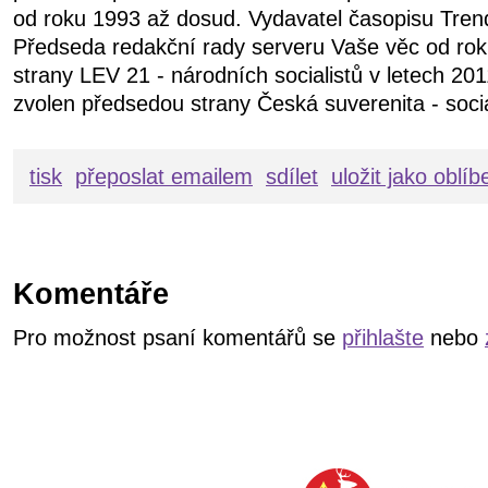
od roku 1993 až dosud. Vydavatel časopisu Tren
Předseda redakční rady serveru Vaše věc od ro
strany LEV 21 - národních socialistů v letech 20
zvolen předsedou strany Česká suverenita - soci
tisk
přeposlat emailem
sdílet
uložit jako oblí
Komentáře
Pro možnost psaní komentářů se
přihlašte
nebo