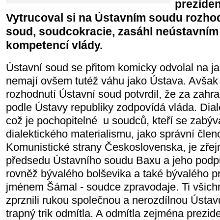
preziden
Vytrucoval si na Ústavním soudu rozhod
soud, soudcokracie, zasáhl neústavní
kompetencí vlády.
Ústavní soud se přitom komicky odvolal na jak
nemají ovšem tutéž váhu jako Ústava. Avša
rozhodnutí Ústavní soud potvrdil, že za zahran
podle Ústavy republiky zodpovídá vláda. Dial
což je pochopitelné u soudců, kteří se zabýv
dialektického materialismu, jako správní člen
Komunistické strany Československa, je zře
předsedu Ústavního soudu Baxu a jeho podp
rovněž bývalého bolševika a také bývalého p
jménem Šámal - soudce zpravodaje. Ti všichni 
zprznili rukou společnou a nerozdílnou Ústavu
trapný trik odmítla. A odmítla zejména prezid