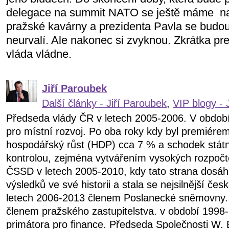
delegace na summit NATO se ještě máme
na
pražské kavárny a prezidenta Pavla se budou 
neurvalí. Ale nakonec si zvyknou. Zkrátka pre
vláda vládne.
Jiří Paroubek
Další články - Jiří Paroubek
,
VIP blogy - 
Předseda vlády ČR v letech 2005-2006. V obdob
pro místní rozvoj. Po oba roky kdy byl premiére
hospodářský růst (HDP) cca 7 % a schodek státn
kontrolou, zejména vytvářením vysokých rozpočt
ČSSD v letech 2005-2010, kdy tato strana dosáhl
výsledků ve své historii a stala se nejsilnější čes
letech 2006-2013 členem Poslanecké sněmovny.
členem pražského zastupitelstva. v období 199
primátora pro finance. Předseda Společnosti W. 