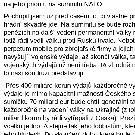
na jeho prioritu na summitu NATO.
Pochopil jsem už před časem, o co vlastně pr
hradní skvadře jde. Na summitu se bude roz
penězích na další vedení permanentní války na
totiž rádi vedli válku proti Rusku trvale. Nebo
perpetum mobile pro zbrojařské firmy a jejich 
navyšují
vojenské výdaje, až skončí válka, ta
vojenských výdajů už není třeba. Rozhodně ne
to naši soudruzi představují.
Přes 400 miliard korun výdajů každoročně v
výdaje je mimo kapacitní možnosti Českého st
sumičku 70 miliard eur bude chtít generální
každoročně na vedení války na Ukrajině (z t
miliard korun by rádi vytřepali z Česka). Prez
vcelku jedno. A stejně tak jeho lobbistům, kteří
jeho bludech. Do skončení doby, která bude 