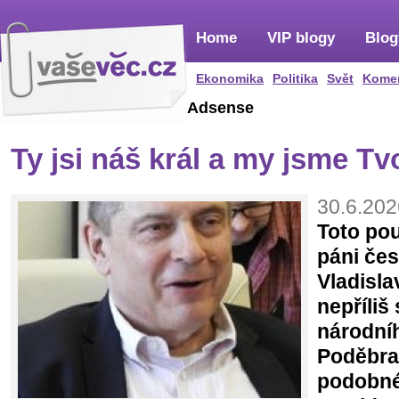
Home
VIP blogy
Blog
Ekonomika
Politika
Svět
Kome
Adsense
Ty jsi náš král a my jsme Tvo
30.6.202
Toto pou
páni čes
Vladisl
nepříli
národníh
Poděbra
podobné