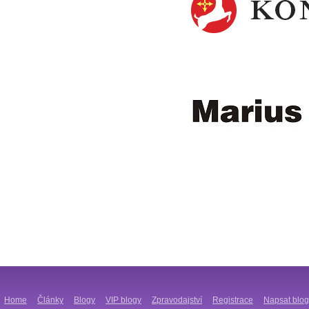
Home
Články
Blogy
VIP blogy
Zpravodajství
Registrace
Napsat blog