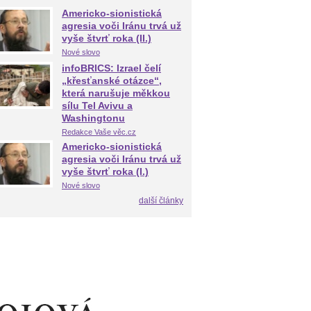
Americko-sionistická
agresia voči Iránu trvá už
vyše štvrť roka (II.)
Nové slovo
infoBRICS: Izrael čelí
„křesťanské otázce“,
která narušuje měkkou
sílu Tel Avivu a
Washingtonu
Redakce Vaše věc.cz
Americko-sionistická
agresia voči Iránu trvá už
vyše štvrť roka (I.)
Nové slovo
další články