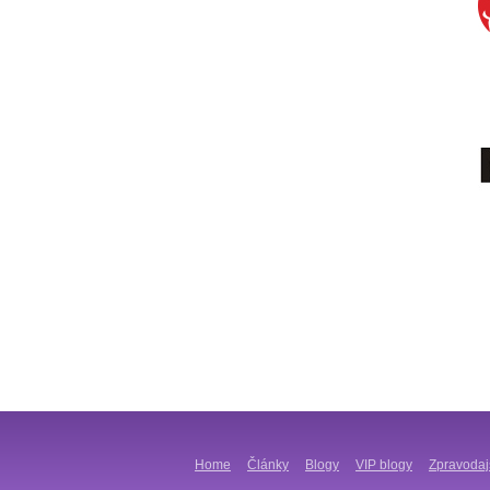
Home
Články
Blogy
VIP blogy
Zpravodaj