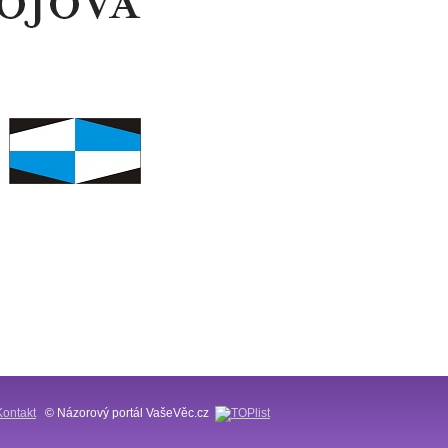
Kontakt
© Názorový portál VašeVěc.cz