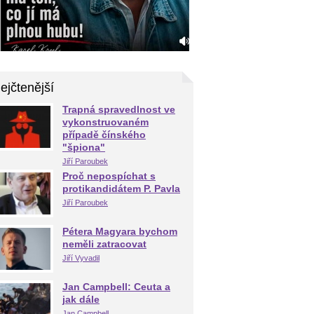
ejčtenější
Trapná spravedlnost ve
vykonstruovaném
případě čínského
"špiona"
Jiří Paroubek
Proč nepospíchat s
protikandidátem P. Pavla
Jiří Paroubek
Pétera Magyara bychom
neměli zatracovat
Jiří Vyvadil
Jan Campbell: Ceuta a
jak dále
Jan Campbell