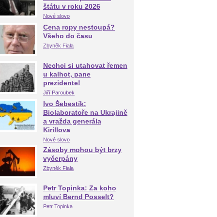
štátu v roku 2026
Nové slovo
Cena ropy nestoupá?
Všeho do času
Zbyněk Fiala
Nechci si utahovat řemen
u kalhot, pane
prezidente!
Jiří Paroubek
Ivo Šebestík:
Biolaboratoře na Ukrajině
a vražda generála
Kirillova
Nové slovo
Zásoby mohou být brzy
vyčerpány
Zbyněk Fiala
Petr Topinka: Za koho
mluví Bernd Posselt?
Petr Topinka