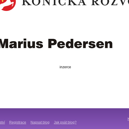
inzerce
ství
Registrace
Napsat blog
Jak psát blog?