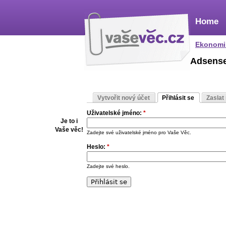
Home
Ekonomi
Adsens
Vytvořit nový účet
Přihlásit se
Zaslat
Uživatelské jméno:
*
Je to i
Vaše věc!
Zadejte své uživatelské jméno pro Vaše Věc.
Heslo:
*
Zadejte své heslo.