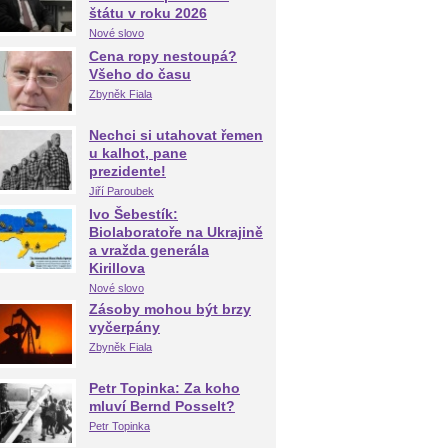
štátu v roku 2026
Nové slovo
Cena ropy nestoupá?
Všeho do času
Zbyněk Fiala
Nechci si utahovat řemen
u kalhot, pane
prezidente!
Jiří Paroubek
Ivo Šebestík:
Biolaboratoře na Ukrajině
a vražda generála
Kirillova
Nové slovo
Zásoby mohou být brzy
vyčerpány
Zbyněk Fiala
Petr Topinka: Za koho
mluví Bernd Posselt?
Petr Topinka