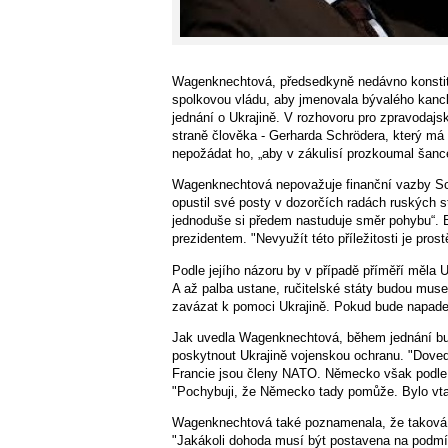
Wagenknechtová, předsedkyně nedávno konsti
spolkovou vládu, aby jmenovala bývalého kanc
jednání o Ukrajině. V rozhovoru pro zpravodajsk
straně člověka - Gerharda Schrödera, který má
nepožádat ho, „aby v zákulisí prozkoumal šance
Wagenknechtová nepovažuje finanční vazby Sch
opustil své posty v dozorčích radách ruských s
jednoduše si předem nastuduje směr pohybu“.
prezidentem. "Nevyužít této příležitosti je prost
Podle jejího názoru by v případě příměří měla 
A až palba ustane, ručitelské státy budou mus
zavázat k pomoci Ukrajině. Pokud bude napade
Jak uvedla Wagenknechtová, během jednání bud
poskytnout Ukrajině vojenskou ochranu. "Dovedu
Francie jsou členy NATO. Německo však podle j
"Pochybuji, že Německo tady pomůže. Bylo vtaže
Wagenknechtová také poznamenala, že taková 
"Jakákoli dohoda musí být postavena na podm