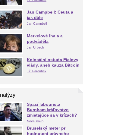
Jan Campbell: Ceuta a
jak dále
Jan Campbell
Merkelové lhala a
podváděla
Jan Urbach
Kolosální ostuda Fialovy
vlády, aneb kauza Bitcoin
Jiří Paroubek
nalýzy
Spasí labourista
Burnham kráľovstvo
zmietajúce sa v krízach?
Nové slovo
Bruselský meter pri
hodnotení právneho