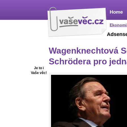
Home
Ekonomi
Adsens
Wagenknechtová Sc
Schrödera pro jed
Je to i
Vaše věc!