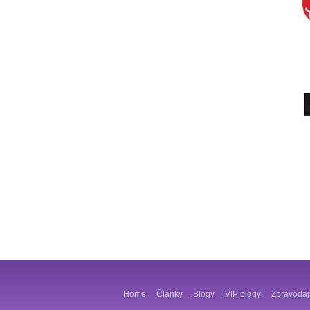
Home
Články
Blogy
VIP blogy
Zpravodaj