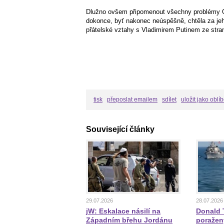
Dlužno ovšem připomenout všechny problémy Ge
dokonce, byť nakonec neúspěšně, chtěla za jeho
přátelské vztahy s Vladimirem Putinem ze stran
tisk
přeposlat emailem
sdílet
uložit jako oblí
Související články
29.07.2026
28.07.2026
jW: Eskalace násilí na
Donald T
Západním břehu Jordánu
poražen