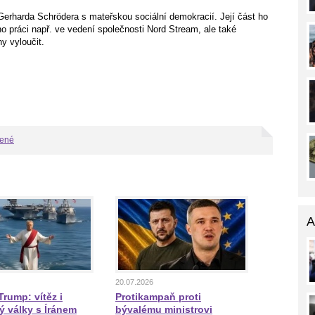
rharda Schrödera s mateřskou sociální demokracií. Její část ho
 práci např. ve vedení společnosti Nord Stream, ale také
y vyloučit.
bené
A
20.07.2026
rump: vítěz i
Protikampaň proti
ý války s Íránem
bývalému ministrovi