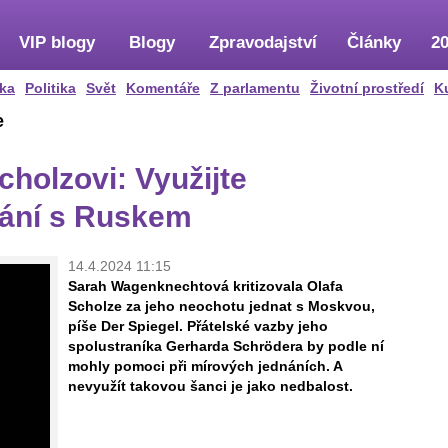
VIP blogy
Blogy
Zpravodajství
Články
20
ka
Politika
Svět
Komentáře
Z parlamentu
Životní prostředí
K
e
holzovi: Využijte
nání s Ruskem
14.4.2024 11:15
Sarah Wagenknechtová kritizovala Olafa
Scholze za jeho neochotu jednat s Moskvou,
píše Der Spiegel. Přátelské vazby jeho
spolustraníka Gerharda Schrödera by podle ní
mohly pomoci při mírových jednáních. A
nevyužít takovou šanci je jako nedbalost.