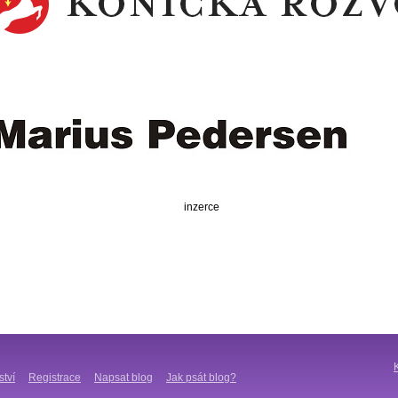
inzerce
ství
Registrace
Napsat blog
Jak psát blog?