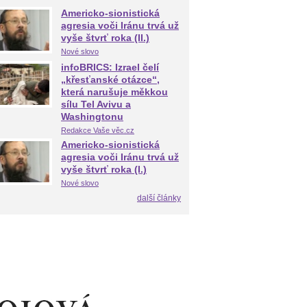
Americko-sionistická
agresia voči Iránu trvá už
vyše štvrť roka (II.)
Nové slovo
infoBRICS: Izrael čelí
„křesťanské otázce“,
která narušuje měkkou
sílu Tel Avivu a
Washingtonu
Redakce Vaše věc.cz
Americko-sionistická
agresia voči Iránu trvá už
vyše štvrť roka (I.)
Nové slovo
další články