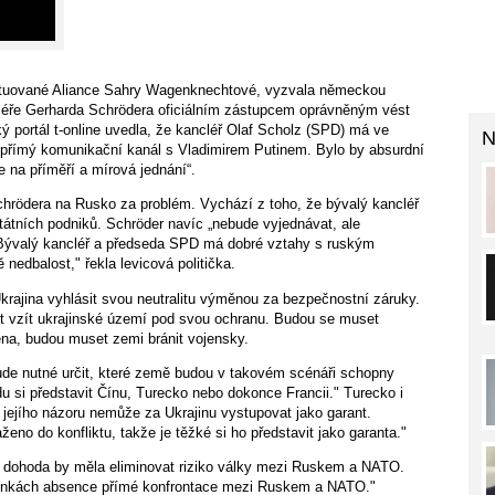
tuované Aliance Sahry Wagenknechtové, vyzvala německou
léře Gerharda Schrödera oficiálním zástupcem oprávněným vést
ý portál t-online uvedla, že kancléř Olaf Scholz (SPD) má ve
N
 přímý komunikační kanál s Vladimirem Putinem. Bylo by absurdní
 na příměří a mírová jednání“.
rödera na Rusko za problém. Vychází z toho, že bývalý kancléř
tátních podniků. Schröder navíc „nebude vyjednávat, ale
 Bývalý kancléř a předseda SPD má dobré vztahy s ruským
ě nedbalost," řekla levicová politička.
Ukrajina vyhlásit svou neutralitu výměnou za bezpečnostní záruky.
et vzít ukrajinské území pod svou ochranu. Budou se muset
na, budou muset zemi bránit vojensky.
e nutné určit, které země budou v takovém scénáři schopny
 si představit Čínu, Turecko nebo dokonce Francii." Turecko i
ejího názoru nemůže za Ukrajinu vystupovat jako garant.
no do konfliktu, takže je těžké si ho představit jako garanta."
dohoda by měla eliminovat riziko války mezi Ruskem a NATO.
ínkách absence přímé konfrontace mezi Ruskem a NATO."