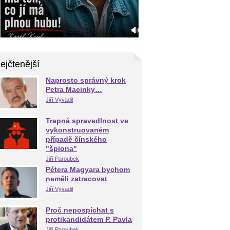
ejčtenější
Naprosto správný krok
Petra Macinky…
Jiří Vyvadil
Trapná spravedlnost ve
vykonstruovaném
případě čínského
"špiona"
Jiří Paroubek
Pétera Magyara bychom
neměli zatracovat
Jiří Vyvadil
Proč nepospíchat s
protikandidátem P. Pavla
Jiří Paroubek