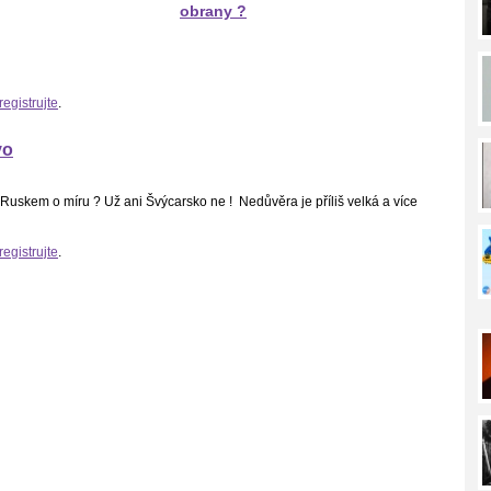
obrany ?
registrujte
.
vo
Ruskem o míru ? Už ani Švýcarsko ne ! Nedůvěra je příliš velká a více
registrujte
.