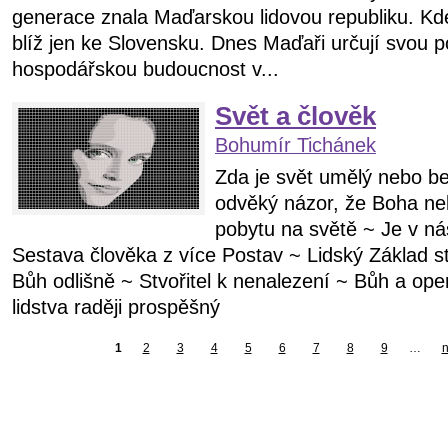
generace znala Maďarskou lidovou republiku. Kd
blíž jen ke Slovensku. Dnes Maďaři určují svou pol
hospodářskou budoucnost v...
Svět a člověk
Bohumír Tichánek
Zda je svět umělý nebo 
odvěký názor, že Boha ne
pobytu na světě ~ Je v n
Sestava člověka z více Postav ~ Lidský Základ st
Bůh odlišně ~ Stvořitel k nenalezení ~ Bůh a op
lidstva raději prospěšný
1
2
3
4
5
6
7
8
9
…
n