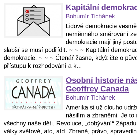
Kapitální demokrac
Bohumír Tichánek
Lidové demokracie vesměs
neměnného směrování ze
demokracie mají jiný postu
slabší se musí podřídit. ~ ~ ~ Kapitální demokra
demokracie. ~ ~ ~ Čtenář žasne, když čte o pův
přístupu k rozhodování a k...
Osobní historie nás
Geoffrey Canada
Bohumír Tichánek
Amerika si už dlouho udrž
násilím a zbraněmi. Je to 
všechny naše děti. Revoluce, „dobývání“ Západu
války světové, atd, atd. Zbraně, právo, spravedln