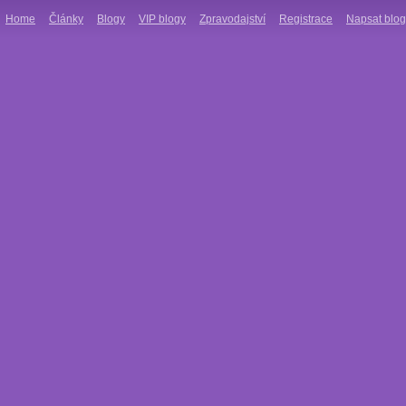
Home
Články
Blogy
VIP blogy
Zpravodajství
Registrace
Napsat blog