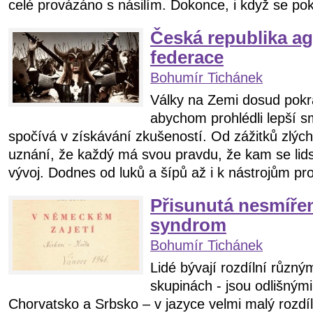
celé provázáno s násilím. Dokonce, i když se pok
Česká republika ag
federace
Bohumír Tichánek
Války na Zemi dosud pokr
abychom prohlédli lepší s
spočívá v získávání zkušeností. Od zážitků zlý
uznání, že každý má svou pravdu, že kam se lids
vývoj. Dodnes od luků a šípů až i k nástrojům pr
Přisunutá nesmíře
syndrom
Bohumír Tichánek
Lidé bývají rozdílní různý
skupinách - jsou odlišným
Chorvatsko a Srbsko – v jazyce velmi malý rozdíl,