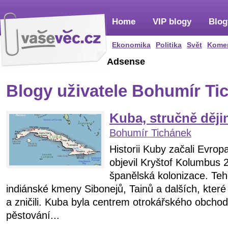
Home
VIP blogy
Blog
Ekonomika
Politika
Svět
Kome
Adsense
Blogy uživatele Bohumír Ti
Kuba, stručně ději
Bohumír Tichánek
Historii Kuby začali Evrop
objevil Kryštof Kolumbus 2
španělská kolonizace. Te
indiánské kmeny Sibonejů, Tainů a dalších, které 
a zničili. Kuba byla centrem otrokářského obchod
pěstování...