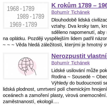
K rokům 1789 – 196
Bohumír Tichánek
Dlouhodobě lidská civiliza
vztahy. Dva kroky tam, kro
sděleno napomenutí, aby ná
na oplátku. Později vyspělejším lidem patřil názor
~ ~ ~ Věda hledá záležitosti, kterými je hmotný sv
Nerozpustit vlastn
Bohumír Tichánek
Lidské usilování může pok
Rodina ~ Sousedé ~ Obec 
Výhledy do budoucnosti se 
lidská plodnost, umrtvení polí chemickým hnojení
oceánech a zamoření plasty, virová onemocnění
zaměstnaností, ekologií....