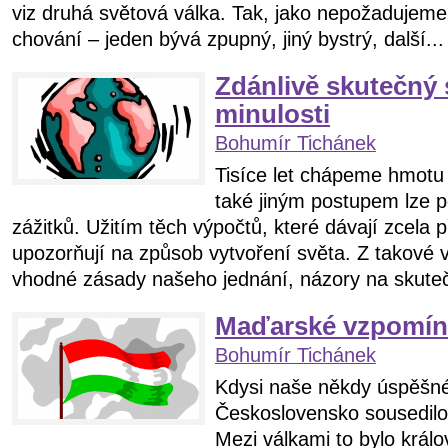
viz druhá světová válka. Tak, jako nepožadujeme,
chování – jeden bývá zpupný, jiný bystrý, další...
Zdánlivě skutečný 
minulosti
Bohumír Tichánek
Tisíce let chápeme hmotu
také jiným postupem lze po
zážitků. Užitím těch výpočtů, které dávají zcela 
upozorňují na způsob vytvoření světa. Z takové vir
vhodné zásady našeho jednání, názory na skutečn
Maďarské vzpomín
Bohumír Tichánek
Kdysi naše někdy úspěšné
Československo sousedil
Mezi válkami to bylo králo