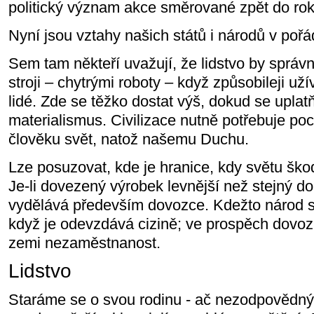
politický význam akce směrované zpět do ro
Nyní jsou vztahy našich států i národů v pořá
Sem tam někteří uvažují, že lidstvo by sprá
stroji – chytrými roboty – když způsobileji už
lidé. Zde se těžko dostat výš, dokud se uplat
materialismus. Civilizace nutně potřebuje poc
člověku svět, natož našemu Duchu.
Lze posuzovat, kde je hranice, kdy světu šk
Je-li dovezený výrobek levnější než stejný d
vydělává především dovozce. Kdežto národ s
když je odevzdává cizině; ve prospěch dovozu
zemi nezaměstnanost.
Lidstvo
Staráme se o svou rodinu - ač nezodpovědný