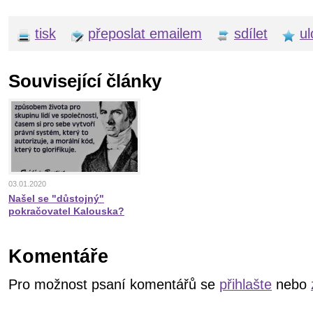
tisk
přeposlat emailem
sdílet
ul
Související články
03.01.2020
Našel se "důstojný"
pokračovatel Kalouska?
Komentáře
Pro možnost psaní komentářů se
přihlašte
nebo