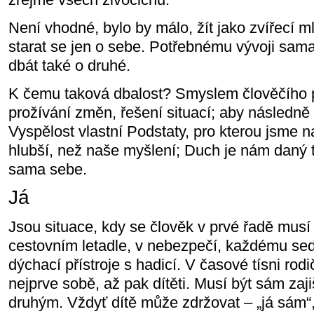
Není vhodné, bylo by málo, žít jako zvířecí m
starat se jen o sebe. Potřebnému vývoji sa
dbát také o druhé.
K čemu taková dbalost? Smyslem člověčího 
prožívání změn, řešení situací; aby následně
Vyspělost vlastní Podstaty, pro kterou jsme n
hlubší, než naše myšlení; Duch je nám daný 
sama sebe.
Já
Jsou situace, kdy se člověk v prvé řadě musí 
cestovním letadle, v nebezpečí, každému se
dýchací přístroje s hadicí. V časové tísni ro
nejprve sobě, až pak dítěti. Musí být sám za
druhým. Vždyť dítě může zdržovat – „já sám“