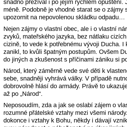
snadno přežíval i po jejím rychlém opuštění.
méně. Podobně je vhodné starat se o zájmy 
upozornit na nepovolenou skládku odpadu…
Nejen zájmy o vlastní obec, ale i o vlastní n
zvyků, mateřského jazyka, bez nátlaku cizích li
cizině, to vede k potřebnému vývoji Ducha. 
zanikl, to kvůli špatným postupům. Ovšem Duc
do jiných a zkušenost s příčinami zániku si p
Národ, který záměrně vede své děti k vlasten
sebe, snadněji vyhrává války. V případě nutno
dobrovolně hlásí do armády. Právě to ukazuje 
až po „Národ“.
Neposoudím, zda a jak se oslabí zájem o vla
rozumné přátelské vztahy mezi všemi národy
dokonce i vztahy k Bohu, někdy i dávají vzni