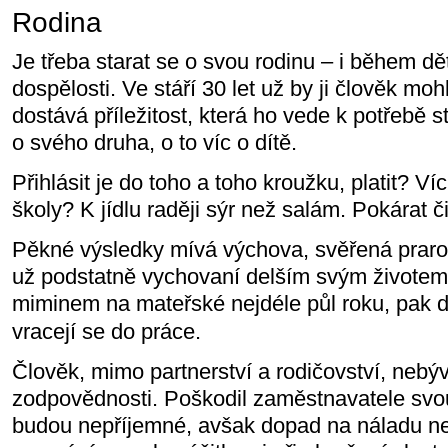
Rodina
Je třeba starat se o svou rodinu – i během dět
dospělosti. Ve stáří 30 let už by ji člověk mo
dostává příležitost, která ho vede k potřebě s
o svého druha, o to víc o dítě.
Přihlásit je do toho a toho kroužku, platit? Ví
školy? K jídlu raději sýr než salám. Pokárat 
Pěkné výsledky mívá výchova, svěřená prarod
už podstatně vychovaní delším svým životem
miminem na mateřské nejdéle půl roku, pak 
vracejí se do práce.
Člověk, mimo partnerství a rodičovství, nebýv
zodpovědnosti. Poškodil zaměstnavatele sv
budou nepříjemné, avšak dopad na náladu ne