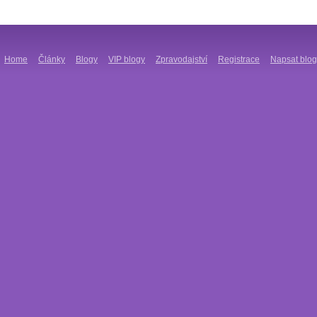
Home
Články
Blogy
VIP blogy
Zpravodajství
Registrace
Napsat blog