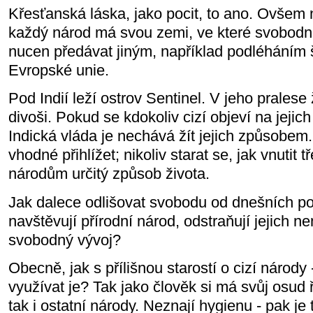
Křesťanská láska, jako pocit, to ano. Ovšem n
každý národ má svou zemi, ve které svobodně
nucen předávat jiným, například podléháním
Evropské unie.
Pod Indií leží ostrov Sentinel. V jeho pralese ž
divoši. Pokud se kdokoliv cizí objeví na jejich
Indická vláda je nechává žít jejich způsobem
vhodné přihlížet; nikoliv starat se, jak vnutit 
národům určitý způsob života.
Jak dalece odlišovat svobodu od dnešních po
navštěvují přírodní národ, odstraňují jejich n
svobodný vývoj?
Obecně, jak s přílišnou starostí o cizí národy
využívat je? Tak jako člověk si má svůj osud
tak i ostatní národy. Neznají hygienu - pak je t