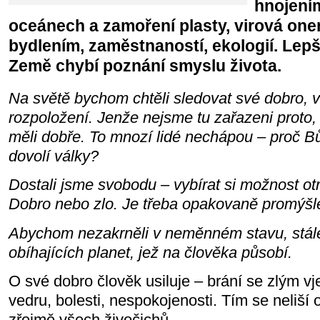
hnojením
oceánech a zamoření plasty, virová on
bydlením, zaměstnaností, ekologií. Lep
Země chybí poznání smyslu života.
Na světě bychom chtěli sledovat své dobro, 
rozpoložení. Jenže nejsme tu zařazeni proto,
měli dobře. To mnozí lidé nechápou – proč 
dovolí války?
Dostali jsme svobodu – vybírat si možnost ot
Dobro nebo zlo. Je třeba opakovaně promýšl
Abychom nezakrněli v neměnném stavu, stále 
obíhajících planet, jež na člověka působí.
O své dobro člověk usiluje – brání se zlým v
vedru, bolesti, nespokojenosti. Tím se neliší 
zřejmě všech živočichů.