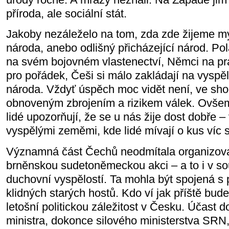
příroda, ale sociální stát.
Jakoby nezáleželo na tom, zda zde žijeme my
národa, anebo odlišný přicházející národ. Po
na svém bojovném vlastenectví, Němci na pr
pro pořádek, Češi si málo zakládají na vysp
národa. Vždyť úspěch moc vidět není, ve sh
obnoveným zbrojením a rizikem válek. Ovšem
lidé upozorňují, že se u nás žije dost dobře – 
vyspělými zeměmi, kde lidé mívají o kus víc st
Významná část Čechů neodmítala organizov
brněnskou sudetoněmeckou akci – a to i v sou
duchovní vyspělostí. Ta mohla být spojená s
klidných starých hostů. Kdo ví jak příště bud
letošní politickou záležitost v Česku. Účast
ministra, dokonce silového ministerstva SR