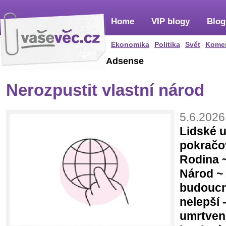
Home
VIP blogy
Blog
Ekonomika
Politika
Svět
Kome
Adsense
Nerozpustit vlastní národ
5.6.2026
Lidské 
pokračov
Rodina 
Národ ~ 
budoucno
nelepší 
umrtven