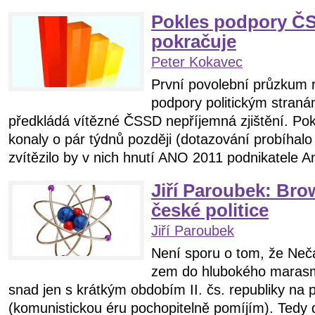
Pokles podpory Č
pokračuje
Peter Kokavec
První povolební průzkum r
podpory politickým stran
předkládá vítězné ČSSD nepříjemná zjištění. Pok
konaly o pár týdnů později (dotazování probíhalo 
zvítězilo by v nich hnutí ANO 2011 podnikatele A
Jiří Paroubek: Br
české politice
Jiří Paroubek
Není sporu o tom, že Neča
zem do hlubokého marasm
snad jen s krátkým obdobím II. čs. republiky na 
(komunistickou éru pochopitelně pomíjím). Tedy 