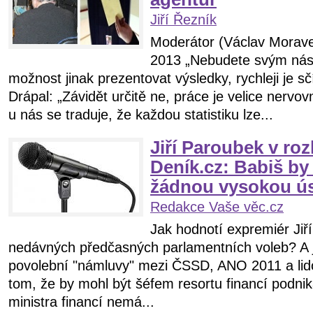
Jiří Řezník
Moderátor (Václav Morave
2013 „Nebudete svým nást
možnost jinak prezentovat výsledky, rychleji je s
Drápal: „Závidět určitě ne, práce je velice nervov
u nás se traduje, že každou statistiku lze...
Jiří Paroubek v ro
Deník.cz: Babiš by
žádnou vysokou ús
Redakce Vaše věc.cz
Jak hodnotí expremiér Jiř
nedávných předčasných parlamentních voleb? A 
povolební "námluvy" mezi ČSSD, ANO 2011 a lid
tom, že by mohl být šéfem resortu financí podnik
ministra financí nemá...