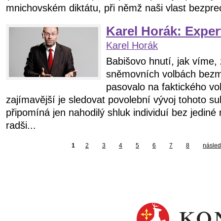
mnichovském diktátu, při němž naši vlast bezpre
Karel Horák: Exper
Karel Horák
Babišovo hnutí, jak víme,
sněmovních volbách bezmá
pasovalo na faktického vo
zajímavější je sledovat povolební vývoj tohoto sub
připomíná jen nahodilý shluk individuí bez jediné
radši...
1
2
3
4
5
6
7
8
následu