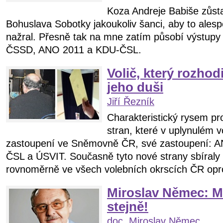
Koza Andreje Babiše zůstal
Bohuslava Sobotky jakoukoliv šanci, aby to alesp
nažral. Přesně tak na mne zatím působí výstupy 
ČSSD, ANO 2011 a KDU-ČSL.
Volič, který rozhod
jeho duši
Jiří Řezník
Charakteristický rysem pr
stran, které v uplynulém 
zastoupení ve Sněmovně ČR, své zastoupení: 
ČSL a ÚSVIT. Současně tyto nové strany sbíraly 
rovnoměrně ve všech volebních okrscích ČR opro
Miroslav Němec: 
stejně!
doc. Miroslav Němec