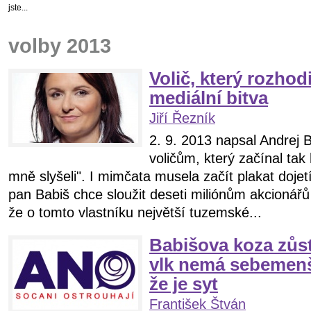
jste...
volby 2013
Volič, který rozhod
mediální bitva
Jiří Řezník
2. 9. 2013 napsal Andrej 
voličům, který začínal tak
mně slyšeli". I mimčata musela začít plakat doje
pan Babiš chce sloužit deseti miliónům akcionářů
že o tomto vlastníku největší tuzemské...
Babišova koza zůst
vlk nemá sebemenší
že je syt
František Štván