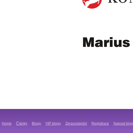
Home
Články
Blogy
VIP blogy
Zpravodajství
Registrace
Napsat blog