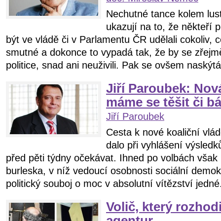
Nechutné tance kolem lus
ukazují na to, že někteří p
být ve vládě či v Parlamentu ČR udělali cokoliv, 
smutné a dokonce to vypadá tak, že by se zřejmě
politice, snad ani neuživili. Pak se ovšem naskýtá
Jiří Paroubek: Nov
máme se těšit či b
Jiří Paroubek
Cesta k nové koaliční vládě
dalo při vyhlášení výsled
před pěti týdny očekávat. Ihned po volbách však 
burleska, v níž vedoucí osobnosti sociální demo
politický souboj o moc v absolutní vítězství jedné.
Volič, který rozhod
agentur