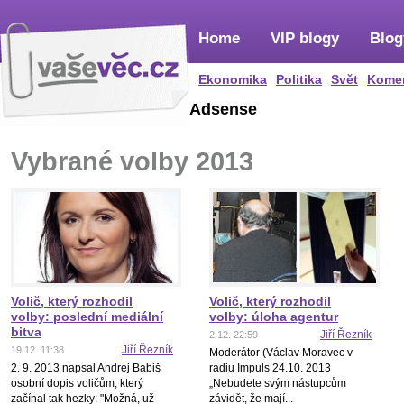
Home
VIP blogy
Blog
Ekonomika
Politika
Svět
Kome
Adsense
Vybrané volby 2013
Volič, který rozhodil
Volič, který rozhodil
volby: poslední mediální
volby: úloha agentur
bitva
Jiří Řezník
2.12. 22:59
Jiří Řezník
19.12. 11:38
Moderátor (Václav Moravec v
2. 9. 2013 napsal Andrej Babiš
radiu Impuls 24.10. 2013
osobní dopis voličům, který
„Nebudete svým nástupcům
začínal tak hezky: "Možná, už
závidět, že mají...