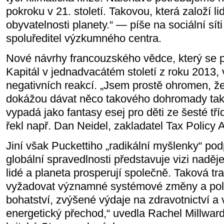
pokroku v 21. století. Takovou, která založí l
obyvatelnosti planety.“ — píše na sociální sít
spoluředitel výzkumného centra.
Nové návrhy francouzského vědce, který se p
Kapitál v jednadvacátém století z roku 2013, 
negativních reakcí. „Jsem prostě ohromen, že l
dokážou dávat něco takového dohromady tak 
vypadá jako fantasy esej pro děti ze šesté tří
řekl např. Dan Neidel, zakladatel Tax Policy 
Jiní však Puckettiho „radikální myšlenky“ pod
globální spravedlnosti představuje vizi naděj
lidé a planeta prosperují společně. Taková t
vyžadovat významné systémové změny a polit
bohatství, zvýšené výdaje na zdravotnictví a 
energetický přechod,“ uvedla Rachel Millwa