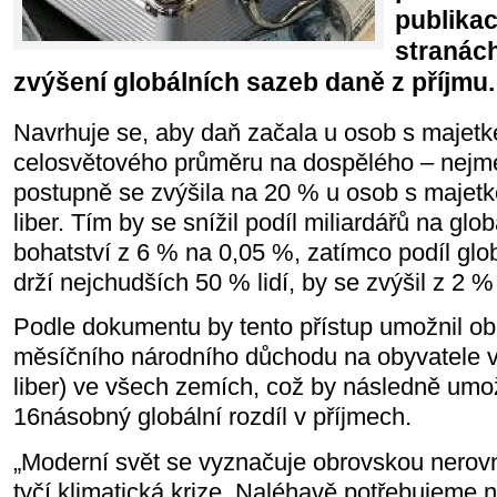
publikac
stranách
zvýšení globálních sazeb daně z příjmu.
Navrhuje se, aby daň začala u osob s maje
celosvětového průměru na dospělého – nejmé
postupně se zvýšila na 20 % u osob s majet
liber. Tím by se snížil podíl miliardářů na gl
bohatství z 6 % na 0,05 %, zatímco podíl glob
drží nejchudších 50 % lidí, by se zvýšil z 2 
Podle dokumentu by tento přístup umožnil 
měsíčního národního důchodu na obyvatele ve
liber) ve všech zemích, což by následně umož
16násobný globální rozdíl v příjmech.
„Moderní svět se vyznačuje obrovskou nerovn
tyčí klimatická krize. Naléhavě potřebujeme n