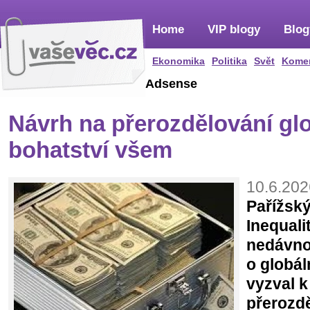
Home
VIP blogy
Blog
Ekonomika
Politika
Svět
Kome
Adsense
Návrh na přerozdělování gl
bohatství všem
10.6.202
Pařížský
Inequali
nedávno
o globál
vyzval 
přerozdě