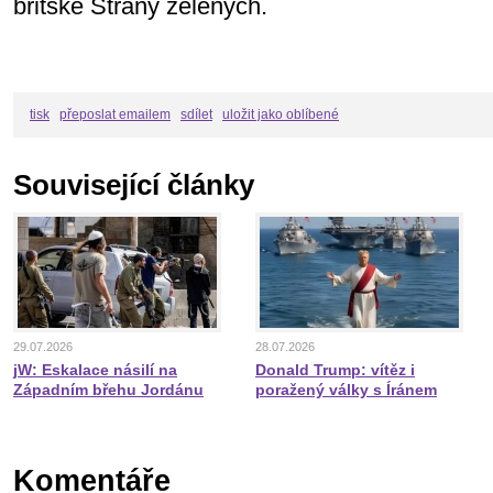
britské Strany zelených.
tisk
přeposlat emailem
sdílet
uložit jako oblíbené
Související články
29.07.2026
28.07.2026
jW: Eskalace násilí na
Donald Trump: vítěz i
Západním břehu Jordánu
poražený války s Íránem
Komentáře