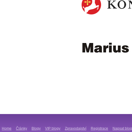
Home
Články
Blogy
VIP blogy
Zpravodajství
Registrace
Napsat blog