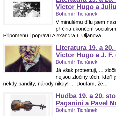
Victor Hugo a Juliu
Bohumír Tichánek
V minulému dílu jsem nazn
příčina ukončení socialism
Připomenu i popravu Alexandra I. Uljanova –...
Literatura 19. a 20.
Victor Hugo a J. F. 
Bohumír Tichánek
Já však protestuji, ... zloč
nejsou zločiny těch, kteří 
někdy bandity, národy nikdy! ... Doufám, že...
Hudba 19. a 20. sto
Paganini a Pavel N
Bohumír Tichánek