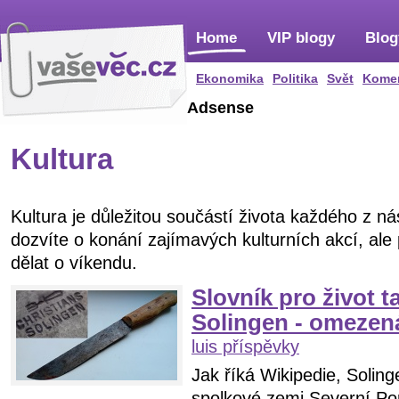
Home
VIP blogy
Blog
Ekonomika
Politika
Svět
Kome
Adsense
Kultura
Kultura je důležitou součástí života každého z n
dozvíte o konání zajímavých kulturních akcí, al
dělat o víkendu.
Slovník pro život ta
Solingen - omezen
luis příspěvky
Jak říká Wikipedie, Solin
spolkové zemi Severní Po