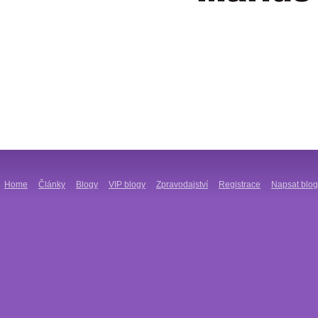
Home
Články
Blogy
VIP blogy
Zpravodajství
Registrace
Napsat blog