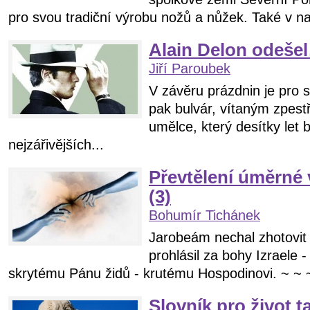
pro svou tradiční výrobu nožů a nůžek. Také v na
Alain Delon odeše
Jiří Paroubek
V závěru prázdnin je pro
pak bulvár, vítaným zpest
umělce, který desítky let 
nejzářivějších...
Převtělení úměrné 
(3)
Bohumír Tichánek
Jarobeám nechal zhotovit 
prohlásil za bohy Izraele 
skrytému Pánu židů - krutému Hospodinovi. ~ ~ ~
Slovník pro život ta