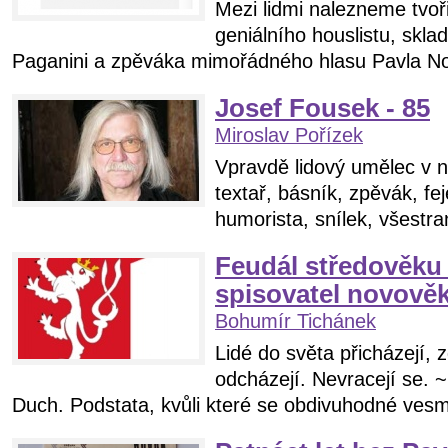
Mezi lidmi nalezneme tvoř
geniálního houslistu, skl
Paganini a zpěváka mimořádného hlasu Pavla No
Josef Fousek - 85
Miroslav Pořízek
Vpravdě lidový umělec v n
textař, básník, zpěvák, fe
humorista, snílek, všestra
Feudál středověku P
spisovatel novověk
Bohumír Tichánek
Lidé do světa přicházejí, 
odcházejí. Nevracejí se. ~
Duch. Podstata, kvůli které se obdivuhodné vesm