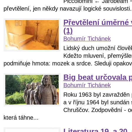
Piccolomini ← Jarobeám 
převtělení, jen někdy navazují logické souvislosti.
Převtělení úměrné 
(1)
Bohumír Tichánek
Lidský duch umožní člov
Kdežto mluvení, přemýšlen
podmiňuje hmota: mozek a srdce. Sleduji opakova
Big beat určovala p
Bohumír Tichánek
Roku 1963 byl zavražděn 
a v říjnu 1964 byl sundán
Chruščov. Zodpovědní - ode
která táhne...
Literatura 19. a 20.