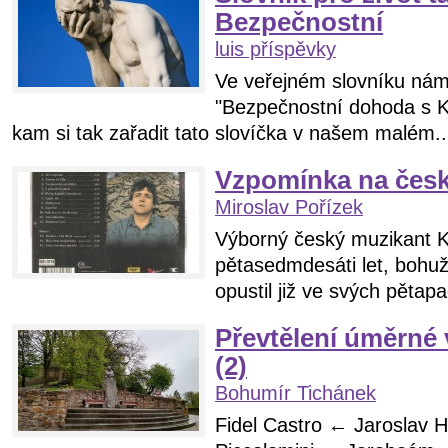
Bezpečnostní
luis příspěvky
Ve veřejném slovníku nám 
"Bezpečnostní dohoda s K
kam si tak zařadit tato slovíčka v našem malém..
Vzpomínka na česk
Miroslav Pořízek
Výborný český muzikant Ka
pětasedmdesáti let, bohu
opustil již ve svých pětapa
Převtělení úměrné 
(2)
Bohumír Tichánek
Fidel Castro ← Jaroslav 