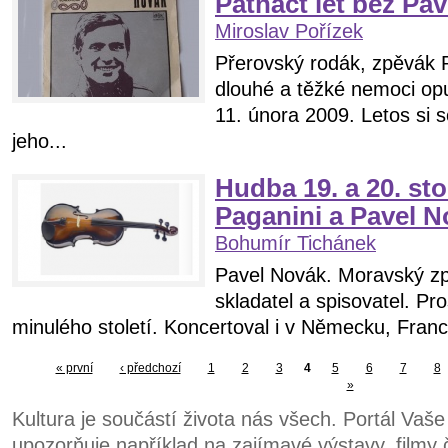
Patnáct let bez Pa
Miroslav Pořízek
Přerovský rodák, zpěvák 
dlouhé a těžké nemoci opust
11. února 2009. Letos si
jeho...
Hudba 19. a 20. sto
Paganini a Pavel N
Bohumír Tichánek
Pavel Novák. Moravský zp
skladatel a spisovatel. Pr
minulého století. Koncertoval i v Německu, Franci
« první
‹ předchozí
1
2
3
4
5
6
7
8
»
Kultura je součástí života nás všech. Portál Vaš
upozorňuje například na zajímavé výstavy, filmy č