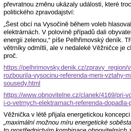
převratnou změnu ukázaly události, které tro
politického zpravodajství:
„Šest obcí na Vysočině během voleb hlasoval
elektrárnách. V polovině případů dali obyvate
energii zelenou,“ píše Pelhřimovský deník. 
větrníky odmítli, ale v nedaleké Věžničce je c
proč.
https://pelhrimovsky.denik.cz/zpravy_region/v
rozbourila-vysocinu-referenda-meni-vztahy-m
sousedy.html
https://www.obnovitelne.cz/clanek/4169/pri-v
i-o-vetrnych-elektrarnach-referenda-dopadla-
Věžnička v létě přijala energetickou koncep
„maximální možnou míru energetické soběstač
to prostřednictvím kombinace obnovitelných z