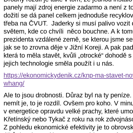
panely mají zdroj energie zadarmo a není z t
dožití se dá panel celkem jednoduše recyklova
třeba na ČVUT.
Jaderky si musí palivo vozi
světem, kde co chvíli
něco bouchne. A k to
prezidenta vzdálené země, se kterou jsme se 
jak se to zrovna děje v Jižní Koreji. A pak pa
která to měla stavět, kvůli „otrocké“ dohodě 
jejich technologie směla použít i u nás.
https://ekonomickydenik.cz/knp-ma-stavet-no
whang/
Ale to jsou drobnosti. Důraz byl na ty peníze.
nemít je, to je rozdíl. Ovšem pro koho. V minu
v energetice opravdu velké prachy, které umo
Křetínský nebo Tykač z roku na rok zdvojnás
Z pohledu ekonomické efektivity je to obrovs