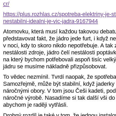
cr/
https://plus.rozhlas.cz/spotreba-elektriny-je-s
nestabilni-idealni-je-vic-jadra-9167944
Atomovku, která musí každou takovou debatu
představovat fakt, že jádro jede furt, i když ne
v noci, kdy to skoro nikdo nepotřebuje. A tak 
nestálosti zdroje, jádro čelí nestálosti poptá
na který bychom potřebovali aspoň tisíc velk
jádru se musíme nákladně přizpůsobovat.
To vědec nezmínil. Tvrdí naopak, že spotřeba e
Samozřejmě, může být stabilní, když jaderky
náročnými obory. V tom jsou Češi kadeti, po
náročné výrobě. Nasadíme si tak další vši do
abychom je raději vytřásli.
Drobný rozdíl je také v tom, že jednou instal