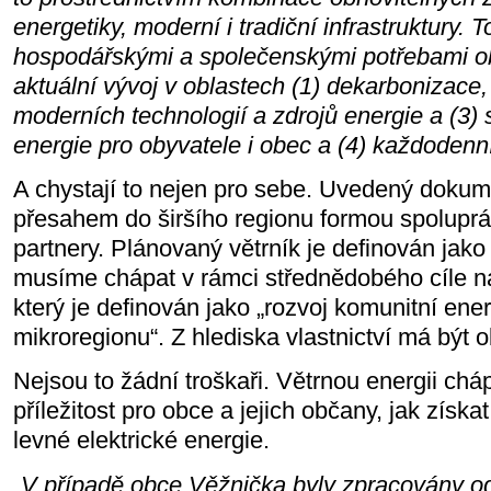
energetiky, moderní i tradiční infrastruktury. 
hospodářskými a společenskými potřebami o
aktuální vývoj v oblastech (1) dekarbonizace,
moderních technologií a zdrojů energie a (3) 
energie pro obyvatele i obec a (4) každodenní
A chystají to nejen pro sebe. Uvedený doku
přesahem do širšího regionu formou spoluprá
partnery. Plánovaný větrník je definován jako 
musíme chápat v rámci střednědobého cíle na
který je definován jako „rozvoj komunitní ener
mikroregionu“. Z hlediska vlastnictví má být 
Nejsou to žádní troškaři. Větrnou energii chá
příležitost pro obce a jejich občany, jak získa
levné elektrické energie.
„V případě obce Věžnička byly zpracovány od