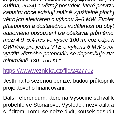
Kuřina, 2024) a větrný posudek, které potvrzuj
katastru obce existují reálně využitelné plochy
větrných elektráren o výkonu 3–6 MW. Zvole
přístupnost a dostatečnou vzdálenost od oby
odborného posouzení lze očekávat průměrnou 
mezi 4,9–5,4 m/s ve výšce 100 m, což odpov
GWh/rok pro jednu VTE o výkonu 6 MW s rot
využití větrného potenciálu se doporučuje zvo
minimálně 130–160 m.“
https://www.veznicka.cz/file/2427702
Jestli na to seženou peníze, budou průkopníky
projektového financování.
Další referendum, které na Vysočině schválil
proběhlo ve Stonařově. Výsledek nezvrátila a
s jádrem. Tomu se nelze divit, kousek odsu