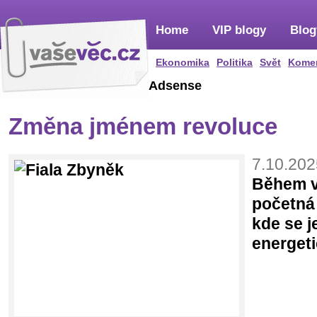
Home
VIP blogy
Blog
Ekonomika
Politika
Svět
Kome
Adsense
Změna jménem revoluce
7.10.202
Během v
početná 
kde se j
energet