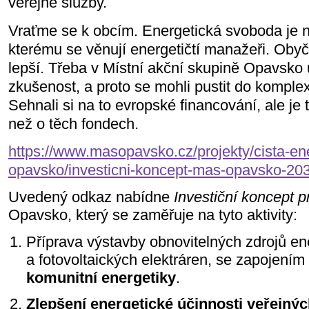
veřejné služby.
Vraťme se k obcím. Energetická svoboda je 
kterému se věnují energetičtí manažeři. Obyče
lepší. Třeba v Místní akční skupině Opavsko u
zkušenost, a proto se mohli pustit do komplex
Sehnali si na to evropské financování, ale je 
než o těch fondech.
https://www.masopavsko.cz/projekty/cista-ene
opavsko/investicni-koncept-mas-opavsko-20
Uvedený odkaz nabídne
Investiční koncept 
Opavsko, který se zaměřuje na tyto aktivity:
Příprava výstavby obnovitelných zdrojů ene
a fotovoltaických elektráren, se zapojením
komunitní energetiky
.
Zlepšení energetické účinnosti veřejný