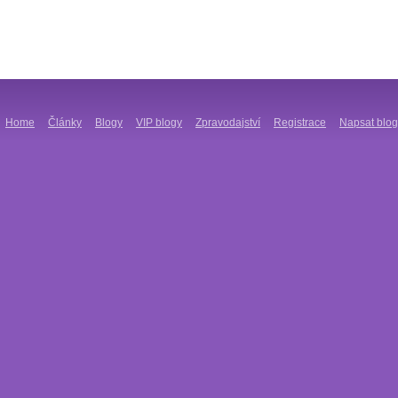
Home
Články
Blogy
VIP blogy
Zpravodajství
Registrace
Napsat blog