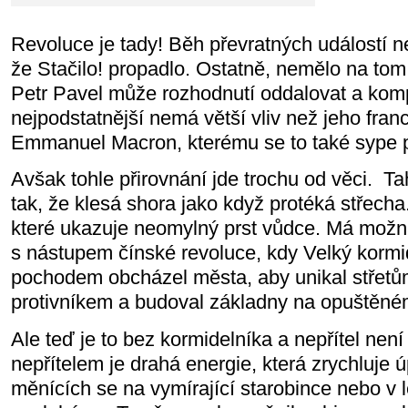
Revoluce je tady! Běh převratných událostí ne
že Stačilo! propadlo. Ostatně, nemělo na tom
Petr Pavel může rozhodnutí oddalovat a kompl
nejpodstatnější nemá větší vliv než jeho fra
Emmanuel Macron, kterému se to také sype 
Avšak tohle přirovnání jde trochu od věci.
Ta
tak, že klesá shora jako když protéká střecha
které ukazuje neomylný prst vůdce. Má možn
s nástupem čínské revoluce, kdy Velký korm
pochodem obcházel města, aby unikal střetům
protivníkem a budoval základny na opuštěn
Ale teď je to bez kormidelníka a nepřítel nen
nepřítelem je drahá energie, která zrychluje 
měnících se na vymírající starobince nebo v