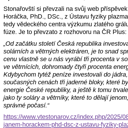
Stonařovští si převzali na svůj web příspěve
Horáčka, PhD., DSc., z Ústavu fyziky plazm
tedy vědeckého centra výzkumu zlatého grálu
fúze. Je to převzato z rozhovoru na ČR Plus:
„Od začátku století Česká republika investov
solárních a větrných elektráren, je to snad sp
cenu vlastně se u nás vyrábí tři procenta v s
ve větrnících, dohromady čtyři procenta energ
Kdybychom tytéž peníze investovali do jádra,
současných cenách tři jaderné bloky, které b
energie České republiky, a ještě k tomu trval
jako ty soláry a větrníky, které to dělají jenom
správné počasí.“
https://www.vtestonarov.cz/index.php/2025/0
janem-horackem-phd-dsc-z-ustavu-fyziky-pl