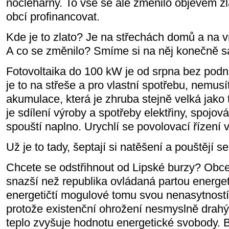
noclehárny. To vše se ale změnilo objevem z
obcí profinancovat.
Kde je to zlato? Je na střechách domů a na v
A co se změnilo? Smíme si na něj konečně s
Fotovoltaika do 100 kW je od srpna bez podn
je to na střeše a pro vlastní spotřebu, nemusí
akumulace, která je zhruba stejně velká jako 
je sdílení výroby a spotřeby elektřiny, spojován
spouští naplno. Urychlí se povolovací řízení v
Už je to tady, šeptají si natěšení a pouštějí se
Chcete se odstřihnout od Lipské burzy? Obce
snazší než republika ovládaná partou energe
energetičtí mogulové tomu svou nenasytnost
protože existenční ohrožení nesmyslně drahým
teplo zvyšuje hodnotu energetické svobody.