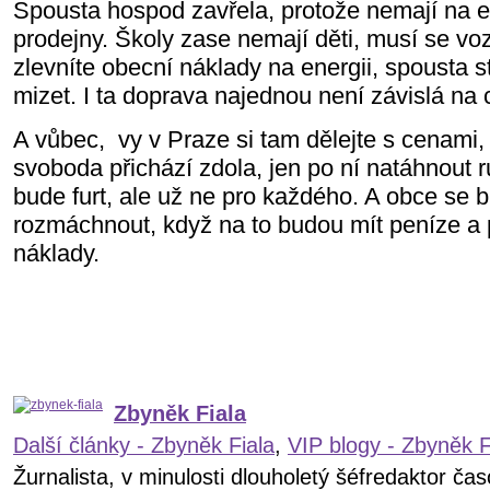
Spousta hospod zavřela, protože nemají na e
prodejny. Školy zase nemají děti, musí se vo
zlevníte obecní náklady na energii, spousta 
mizet. I ta doprava najednou není závislá na
A vůbec,
vy v Praze si tam dělejte s cenami,
svoboda přichází zdola, jen po ní natáhnout r
bude furt, ale už ne pro každého. A obce se 
rozmáchnout, když na to budou mít peníze a
náklady.
Zbyněk Fiala
Další články - Zbyněk Fiala
,
VIP blogy - Zbyněk F
Žurnalista, v minulosti dlouholetý šéfredaktor č