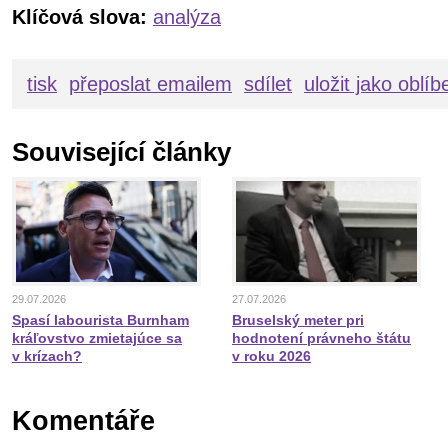
Klíčová slova:
analýza
tisk
přeposlat emailem
sdílet
uložit jako oblí
Související články
29.07.2026
27.07.2026
Spasí labourista Burnham
Bruselský meter pri
kráľovstvo zmietajúce sa
hodnotení právneho štátu
v krízach?
v roku 2026
Komentáře