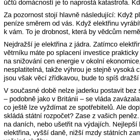
účtů domácností je to naprostá katastrofa. Kd
Za pozornost stojí hlavně následující: Když pla
peníze směrem od vás. Když elektřinu vyrábí
k vám. To je drobnost, která by vědcům neměl
Nejdražší je elektřina z jádra. Zatímco elekt
větrníku máte po splacení investice prakticky 
na snižování cen energie v okolní ekonomice,
nesplatitelná, takže výhrou je stejně vysoká 
jsou však věcí zřídkavou, bude to spíš dražší
V současné době nelze jaderku postavit bez 
– podobně jako v Británii – se vláda zavázala 
co ještě lze vyždímat ze spotřebitelů. Ale dop
skládá státní rozpočet? Zase z vašich peněz.
na daních, nebo ušetřit na výdajích. Nejlepší
elektřina, vyšší daně, nižší mzdy státních z