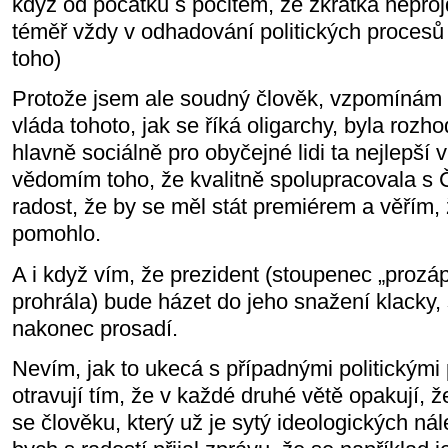
když od počátku s pocitem, že zkrátka neproj
téměř vždy v odhadování politických procesů n
toho)
Protože jsem ale soudný člověk, vzpomínám s
vláda tohoto, jak se říká oligarchy, byla roz
hlavně sociálně pro obyčejné lidi ta nejlepší v
vědomím toho, že kvalitně spolupracovala 
radost, že by se měl stát premiérem a věřím,
pomohlo.
A i když vím, že prezident (stoupenec „prozáp
prohrála) bude házet do jeho snažení klacky,
nakonec prosadí.
Nevím, jak to ukecá s případnými politickými 
otravují tím, že v každé druhé větě opakují, ž
se člověku, který už je sytý ideologických nál