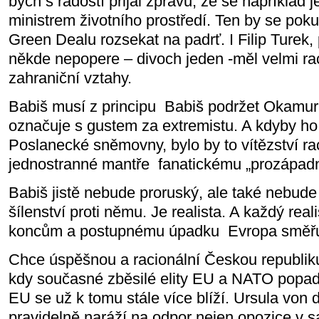
bych s radostí přijal zprávu, že se například 
ministrem životního prostředí. Ten by se pok
Green Dealu rozsekat na padrť. I Filip Turek
někde nepopere – divoch jeden -měl velmi ra
zahraniční vztahy.
Babiš musí z principu Babiš podržet Okamuru
označuje s gustem za extremistu. A kdyby ho
Poslanecké sněmovny, bylo by to vítězství raci
jednostranné mantře fanatickému „prozápad
Babiš jistě nebude proruský, ale také nebud
šílenství proti němu. Je realista. A každý reali
koncům a postupnému úpadku Evropa směřu
Chce úspěšnou a racionální Českou republik
kdy současné zběsilé elity EU a NATO popa
EU se už k tomu stále více blíží. Ursula von 
pravidelně naráží na odpor nejen opozice v sa