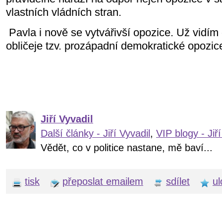
vlastních vládních stran.
Pavla i nově se vytvářivší opozice. Už vidím
obličeje tzv. prozápadní demokratické opozic
Jiří Vyvadil
Další články - Jiří Vyvadil
,
VIP blogy - Jiří
Vědět, co v politice nastane, mě baví...
tisk
přeposlat emailem
sdílet
ul