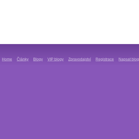
Home
Články
Blogy
VIP blogy
Zpravodajství
Registrace
Napsat blog