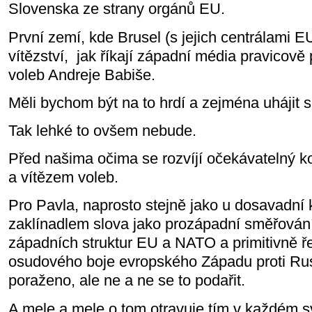
Slovenska ze strany orgánů EU.
První zemí, kde Brusel (s jejich centrálami E
vítězství, jak říkají západní média pravicově 
voleb Andreje Babiše.
Měli bychom být na to hrdí a zejména uhájit s
Tak lehké to ovšem nebude.
Před našima očima se rozvíjí očekávatelný ko
a vítězem voleb.
Pro Pavla, naprosto stejně jako u dosavadní k
zaklínadlem slova jako prozápadní směřování
západních struktur EU a NATO a primitivně 
osudového boje evropského Západu proti Ru
poraženo, ale ne a ne se to podařit.
A mele a mele o tom otravuje tím v každém s