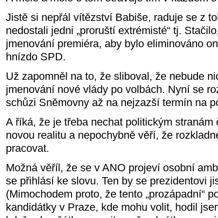
Jistě si nepřál vítězství Babiše, raduje se z
nedostali jedni „proruští extrémisté“ tj. Stači
jmenování premiéra, aby bylo eliminováno on
hnízdo SPD.
Už zapomněl na to, že sliboval, že nebude nic
jmenování nové vlády po volbách. Nyní se roz
schůzi Sněmovny až na nejzazší termín na po
A říká, že je třeba nechat politickým stranám 
novou realitu a nepochybně věří, že rozklad
pracovat.
Možná věříl, že se v ANO projeví osobní amb
se přihlásí ke slovu. Ten by se prezidentovi ji
(Mimochodem proto, že tento „prozápadní“ pol
kandidátky v Praze, kde mohu volit, hodil jse