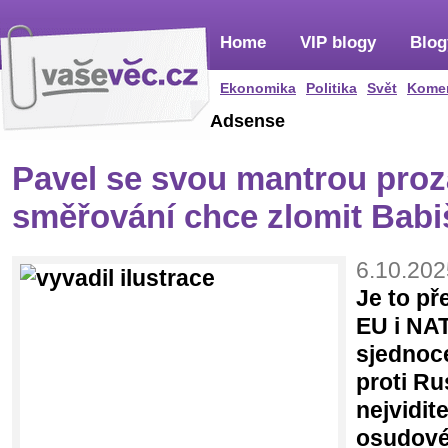
Home
VIP blogy
Blog
Ekonomika
Politika
Svět
Kome
Adsense
Pavel se svou mantrou pro
směřování chce zlomit Babi
6.10.202
Je to př
EU i NA
sjednoce
proti Ru
nejvidite
osudové