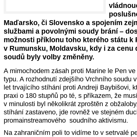
vládnoucí
poslušno
Maďarsko, či Slovensko a spojením zej
službami a povolnými soudy brání – d
možnosti příklonu toho kterého státu k 
v Rumunsku, Moldavsku, kdy i za cenu 
soudů byly volby změněny.
A mimochodem zásah proti Marine le Pen ve 
typu. A rozhodnutí zdejšího Vrchního soudu
let trvajícího stíhání proti Andreji Baybišovi, 
praxi o 180 stupňů po té, s příkazem, že mus
v minulosti byl několikrát zproštěn z obžaloby,
stíhání zastaveno, jde rovněž ve stejném du
promainstreamového soudního aktivismu.
Na zahraničním poli to vidíme to v setrvalé 