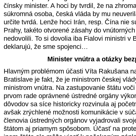
čínsky minister. A hoci by tvrdil, že na zhrom
súkromná osoba, česká vláda by mu neuverila 
určite tvrdá. Lenže hoci Irán, resp. Čína nie
Prahy, takéto otvorené zásahy do vnútorných 
nedovolili. To si dovolia iba Fialovi ministri v 
deklarujú, že sme spojenci…
Minister vnútra a otázky be
Hlavným problémom účasti Víta Rakušana n
Bratislave je fakt, že je ministrom českej vlá
ministrom vnútra. Na zastupovanie štátu voči 
prvom rade oprávnené ústredné orgány výkon
dôvodov sa síce historicky rozvinula aj počet
avšak zrýchlené možnosti komunikácie v súč
členovia ústredných orgánov vyjadrovali svoj
štátom aj priamym spôsobom. Účasť na protes