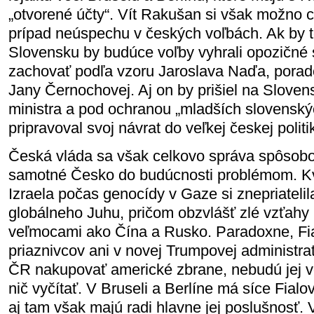
„otvorené účty“. Vít Rakušan si však možno c
prípad neúspechu v českých voľbách. Ak by to
Slovensku by budúce voľby vyhrali opozičné 
zachovať podľa vzoru Jaroslava Naďa, porad
Jany Černochovej. Aj on by prišiel na Sloven
ministra a pod ochranou „mladších slovenský
pripravoval svoj návrat do veľkej českej politi
Česká vláda sa však celkovo správa spôsobo
samotné Česko do budúcnosti problémom. Kv
Izraela počas genocídy v Gaze si znepriateli
globálneho Juhu, pričom obzvlášť zlé vzťah
veľmocami ako Čína a Rusko. Paradoxne, Fi
priaznivcov ani v novej Trumpovej administr
ČR nakupovať americké zbrane, nebudú jej 
nič vyčítať. V Bruseli a Berlíne má síce Fialo
aj tam však majú radi hlavne jej poslušnosť. V 