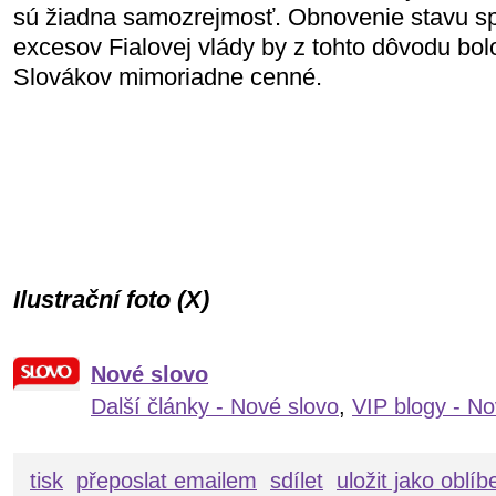
sú žiadna samozrejmosť. Obnovenie stavu s
excesov Fialovej vlády by z tohto dôvodu bol
Slovákov mimoriadne cenné.
Ilustrační foto (X)
Nové slovo
Další články - Nové slovo
,
VIP blogy - No
tisk
přeposlat emailem
sdílet
uložit jako oblí