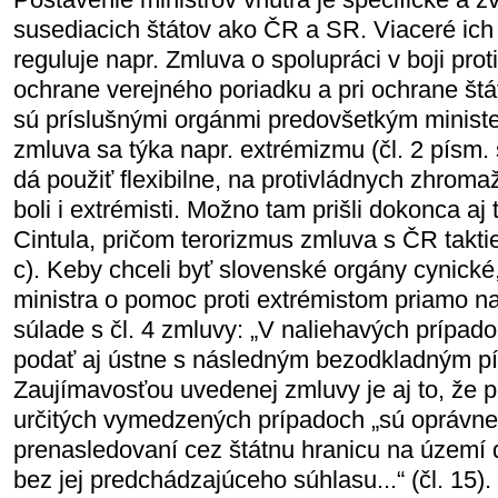
susediacich štátov ako ČR a SR. Viaceré ich 
reguluje napr. Zmluva o spolupráci v boji proti 
ochrane verejného poriadku a pri ochrane štátn
sú príslušnými orgánmi predovšetkým ministe
zmluva sa týka napr. extrémizmu (čl. 2 písm.
dá použiť flexibilne, na protivládnych zhroma
boli i extrémisti. Možno tam prišli dokonca aj t
Cintula, pričom terorizmus zmluva s ČR taktie
c). Keby chceli byť slovenské orgány cynické
ministra o pomoc proti extrémistom priamo n
súlade s čl. 4 zmluvy: „V naliehavých prípa
podať aj ústne s následným bezodkladným 
Zaujímavosťou uvedenej zmluvy je aj to, že pol
určitých vymedzených prípadoch „sú oprávne
prenasledovaní cez štátnu hranicu na území 
bez jej predchádzajúceho súhlasu...“ (čl. 15)