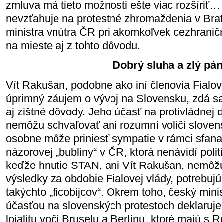
zmluva má tieto možnosti ešte viac rozšíriť
nevzťahuje na protestné zhromaždenia v Brati
ministra vnútra ČR pri akomkoľvek cezhrani
na mieste aj z tohto dôvodu.
Dobrý sluha a zlý pá
Vít Rakušan, podobne ako iní členovia Fialove
úprimný záujem o vývoj na Slovensku, zdá sa
aj zištné dôvody. Jeho účasť na protivládnej 
nemôžu schvaľovať ani rozumní voliči sloven
osobne môže priniesť sympatie v rámci sfanat
názorovej „bubliny“ v ČR, ktorá nenávidí poli
keďže hnutie STAN, ani Vít Rakušan, nemôž
výsledky za obdobie Fialovej vlády, potrebujú
takýchto „ficobijcov“. Okrem toho, český mini
účasťou na slovenských protestoch deklaruje
lojalitu voči Bruselu a Berlínu, ktoré majú s