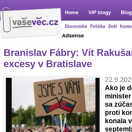
Home
VIP blogy
Blog
Ekonomika
Politika
Svět
Kome
Adsense
Branislav Fábry: Vít Rakuša
excesy v Bratislave
22.9.202
Ako je 
minister
sa zúčas
proti ko
konala v
septemb