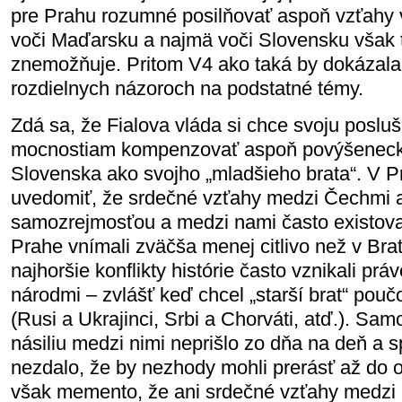
pre Prahu rozumné posilňovať aspoň vzťahy 
voči Maďarsku a najmä voči Slovensku však 
znemožňuje. Pritom V4 ako taká by dokázala 
rozdielnych názoroch na podstatné témy.
Zdá sa, že Fialova vláda si chce svoju posl
mocnostiam kompenzovať aspoň povýšenec
Slovenska ako svojho „mladšieho brata“. V Pr
uvedomiť, že srdečné vzťahy medzi Čechmi a
samozrejmosťou a medzi nami často existovali
Prahe vnímali zväčša menej citlivo než v Bra
najhoršie konflikty histórie často vznikali pr
národmi – zvlášť keď chcel „starší brat“ pouč
(Rusi a Ukrajinci, Srbi a Chorváti, atď.). S
násiliu medzi nimi neprišlo zo dňa na deň a s
nezdalo, že by nezhody mohli prerásť až do ot
však memento, že ani srdečné vzťahy medzi 