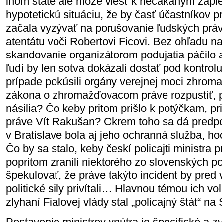
inom štáte ale môže viesť k nečakaným zápl
hypotetickú situáciu, že by časť účastníkov pr
začala vyzývať na porušovanie ľudských práv
atentátu voči Robertovi Ficovi. Bez ohľadu na 
skandovanie organizátorom podujatia páčilo 
ľudí by len sotva dokázali dostať pod kontrol
prípade pokúsili orgány verejnej moci zhroma
zákona o zhromažďovacom práve rozpustiť, p
násilia? Čo keby pritom prišlo k potýčkam, pr
práve Vít Rakušan? Okrem toho sa dá predpo
v Bratislave bola aj jeho ochranná služba, h
Čo by sa stalo, keby českí policajti ministra p
popritom zranili niektorého zo slovenských p
špekulovať, že práve takýto incident by pred
politické sily privítali… Hlavnou témou ich v
zlyhaní Fialovej vlády stal „policajný štát“ na
Postavenie ministrov vnútra je špecifické a zv