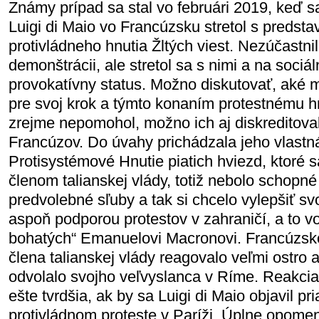
Známy prípad sa stal vo februári 2019, keď s
Luigi di Maio vo Francúzsku stretol s predsta
protivládneho hnutia Žltých viest. Nezúčastni
demonštrácii, ale stretol sa s nimi a na sociál
provokatívny status. Možno diskutovať, aké m
pre svoj krok a týmto konaním protestnému hn
zrejme nepomohol, možno ich aj diskreditoval
Francúzov. Do úvahy prichádzala jeho vlastná
Protisystémové Hnutie piatich hviezd, ktoré s
členom talianskej vlády, totiž nebolo schopné
predvolebné sľuby a tak si chcelo vylepšiť sv
aspoň podporou protestov v zahraničí, a to vo
bohatých“ Emanuelovi Macronovi. Francúzsk
člena talianskej vlády reagovalo veľmi ostro 
odvolalo svojho veľvyslanca v Ríme. Reakcia
ešte tvrdšia, ak by sa Luigi di Maio objavil 
protivládnom proteste v Paríži. Úplne opomen