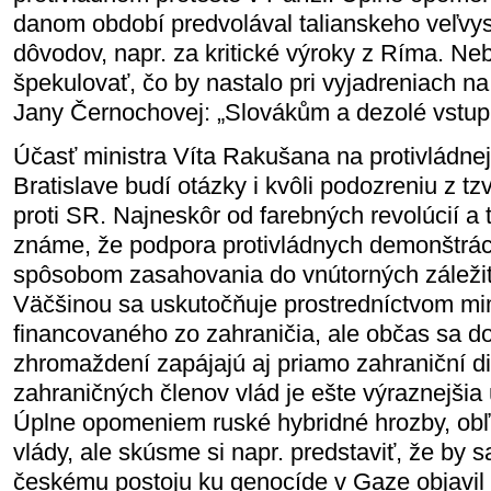
danom období predvolával talianskeho veľvys
dôvodov, napr. za kritické výroky z Ríma. N
špekulovať, čo by nastalo pri vyjadreniach n
Jany Černochovej: „Slovákům a dezolé vstu
Účasť ministra Víta Rakušana na protivládnej
Bratislave budí otázky i kvôli podozreniu z t
proti SR. Najneskôr od farebných revolúcií a tz
známe, že podpora protivládnych demonštráci
spôsobom zasahovania do vnútorných záležito
Väčšinou sa uskutočňuje prostredníctvom mi
financovaného zo zahraničia, ale občas sa d
zhromaždení zapájajú aj priamo zahraniční d
zahraničných členov vlád je ešte výraznejšia
Úplne opomeniem ruské hybridné hrozby, ob
vlády, ale skúsme si napr. predstaviť, že by s
českému postoju ku genocíde v Gaze objavil 