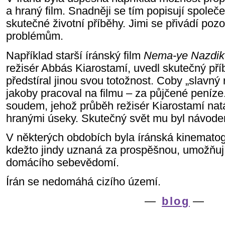
a hran
ý
film.
Snadněji se tím popisují společe
skutečné životní příběhy.
Jimi se
přivád
í
pozo
problémům
.
Například s
tarší
íránský
film
Nema-ye Nazdi
režisér Abbás Kiarostamí, uvedl skutečný příb
předstíral jinou svou totožnost. Coby „slavný 
jakoby pracoval na filmu – za půjčené peníze
soudem, jehož průběh režisér
Kiarostamí
natá
hranými úseky. Skutečný svět mu byl
návod
V některých obdobích byla
íránská
kinematog
kdežto jindy uznaná za prospěšnou, umožňují
domácího sebevědomí.
Írán se nedomáhá cizího území.
—
blog
—