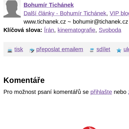
Bohumír Tichánek
Další články - Bohumír Tichánek
,
VIP blo
www.tichanek.cz ~ bohumir@tichanek.cz
Klíčová slova:
Írán
,
kinematografie
,
Svoboda
tisk
přeposlat emailem
sdílet
ul
Komentáře
Pro možnost psaní komentářů se
přihlašte
nebo