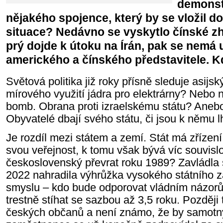
demonst
nějakého spojence, který by se vložil 
situace? Nedávno se vyskytlo čínské z
prý dojde k útoku na Írán, pak se nemá 
amerického a čínského představitele. Kd
S
větová politika již roky
přísně
sleduje
asijsk
mírového využití jádra pro elektrárny? Nebo
bomb.
Obrana proti
izraelskému státu?
An
eb
Obyvatelé
dbají
sv
ého
stát
u
, či jsou
k němu
l
Je rozdíl mezi státem a zemí. Stát má zřízen
svou veřejnost,
k tomu
vš
ak bývá
víc souvisl
československý převrat roku 1989? Zavládla
2022
nahradila
výhrůžka vysokého státního z
smyslu – kdo bude odporovat vládním názor
trestně stíh
at
se sazbou až 3,5 roku.
Později 
českých občanů a není známo, že by samotný