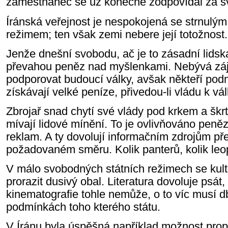
zaměstnanec se už konečně zodpovídal za s
Íránská veřejnost je nespokojená se
strnul
ým
režim
em;
ten
však zemi nebere její totožnost.
Jenže
dnešní svobod
u
,
ač je to zásadní lids
převa
hou
pen
ě
z nad myšlenkami.
Nebývá zá
podporovat budoucí války,
avšak
někteří
podn
získávají velké peníze, přivedou-li vládu k vá
Z
brojař snad c
hytí
své
vlád
y
pod krkem a škr
m
ívají
lidové mínění. To je ovlivňováno peněz
reklam. A ty dovolují informačním zdrojům pře
požadovaném směru.
Kolik panterů, kolik le
V málo svobodných státních režimech
se
kul
prorazit dusivý obal. Literatura dovoluje psát,
kinematografie tohle nemůže, o to víc musí db
podmínkách toho kterého státu.
V
Íránu byla úspěšná například
možnost
prop