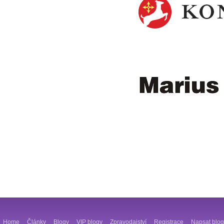
Home
Články
Blogy
VIP blogy
Zpravodajství
Registrace
Napsat blog