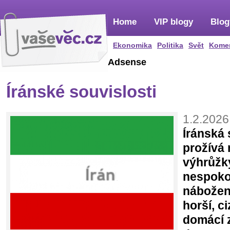
Home
VIP blogy
Blog
Ekonomika
Politika
Svět
Kome
Adsense
Íránské souvislosti
1.2.2026
Íránská 
prožívá 
výhrůžk
nespoko
nábožen
horší, c
domácí z