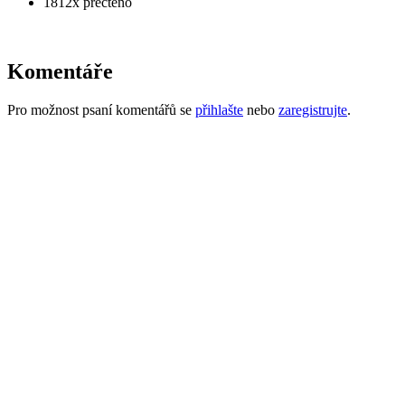
1812x přečteno
Komentáře
Pro možnost psaní komentářů se
přihlašte
nebo
zaregistrujte
.