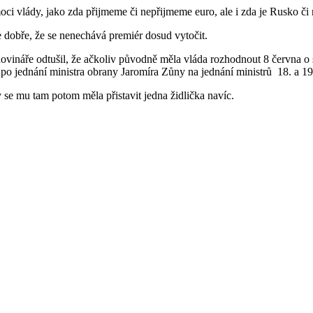
 vlády, jako zda přijmeme či nepřijmeme euro, ale i zda je Rusko či 
 dobře, že se nenechává premiér dosud vytočit.
novináře odtušil, že ačkoliv původně měla vláda rozhodnout 8 června o 
o jednání ministra obrany Jaromíra Zůny na jednání ministrů
18. a 19
 se mu tam potom měla přistavit jedna židlička navíc.