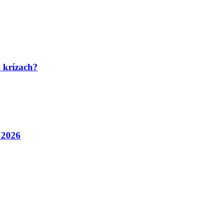
 krízach?
 2026