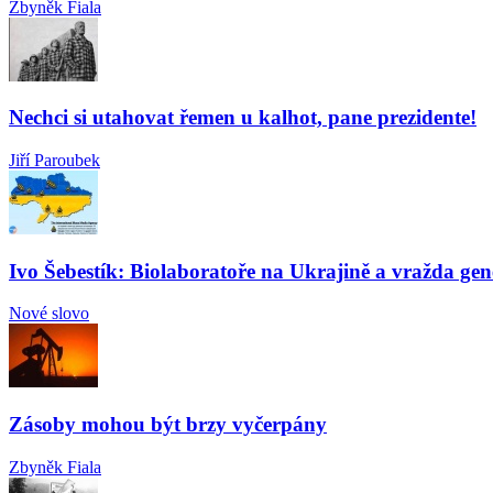
Zbyněk Fiala
Nechci si utahovat řemen u kalhot, pane prezidente!
Jiří Paroubek
Ivo Šebestík: Biolaboratoře na Ukrajině a vražda gen
Nové slovo
Zásoby mohou být brzy vyčerpány
Zbyněk Fiala