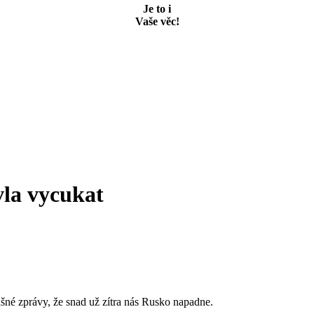
Je to i
Vaše věc!
vla vycukat
ašné zprávy, že snad už zítra nás Rusko napadne.