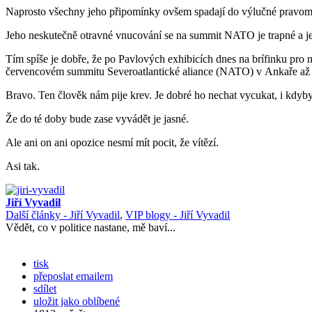
Naprosto všechny jeho připomínky ovšem spadají do výlučné pravomoci
Jeho neskutečně otravné vnucování se na summit NATO je trapné a je
Tím spíše je dobře, že po Pavlových exhibicích dnes na brífinku pro 
červencovém summitu Severoatlantické aliance (NATO) v Ankaře až p
Bravo. Ten člověk nám pije krev. Je dobré ho nechat vycukat, i kdyby
Že do té doby bude zase vyvádět je jasné.
Ale ani on ani opozice nesmí mít pocit, že vítězí.
Asi tak.
Jiří Vyvadil
Další články - Jiří Vyvadil
,
VIP blogy - Jiří Vyvadil
Vědět, co v politice nastane, mě baví...
tisk
přeposlat emailem
sdílet
uložit jako oblíbené