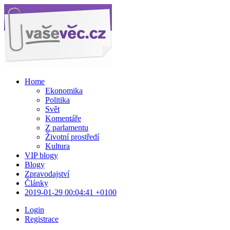
Home
Ekonomika
Politika
Svět
Komentáře
Z parlamentu
Životní prostředí
Kultura
VIP blogy
Blogy
Zpravodajství
Články
2019-01-29 00:04:41 +0100
Login
Registrace