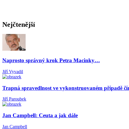
Nejčtenější
Naprosto správný krok Petra Macinky…
Jiří Vyvadil
Trapná spravedlnost ve vykonstruovaném případě čí
Jiří Paroubek
Jan Campbell: Ceuta a jak dále
Jan Campbell