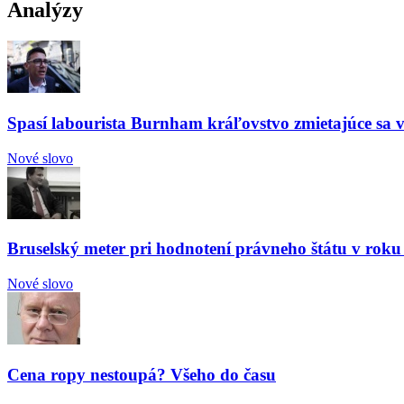
Analýzy
Spasí labourista Burnham kráľovstvo zmietajúce sa v
Nové slovo
Bruselský meter pri hodnotení právneho štátu v roku
Nové slovo
Cena ropy nestoupá? Všeho do času