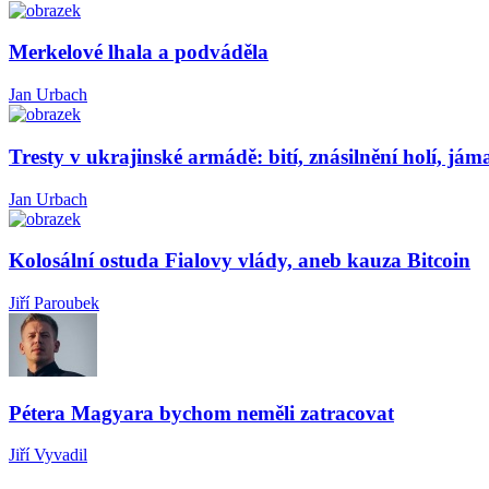
Merkelové lhala a podváděla
Jan Urbach
Tresty v ukrajinské armádě: bití, znásilnění holí, jám
Jan Urbach
Kolosální ostuda Fialovy vlády, aneb kauza Bitcoin
Jiří Paroubek
Pétera Magyara bychom neměli zatracovat
Jiří Vyvadil