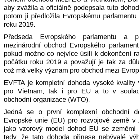
aby zvážila a oficiálně podepsala tuto doho
potom ji předložila Evropskému parlamentu
roku 2019.
Předseda Evropského parlamentu a p
mezinárodní obchod Evropského parlamentu 
pokud možno co nejvíce úsilí k dokončení r
počátku roku 2019 a považují je tak za důl
což má velký význam pro obchod mezi Evropo
EVFTA je kompletní dohoda vysoké kvality
pro Vietnam, tak i pro EU a to v soula
obchodní organizace (WTO).
Jedná se o první komplexní obchodní do
Evropské unie (EU) pro rozvojové země v As
jako vzorový model dohod EU se zeměmi 
tedy, že tato dohoda přinese nebývalé vý