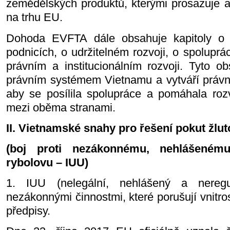
zemědělských produktů, kterými prosazuje a
na trhu EU.
Dohoda EVFTA dále obsahuje kapitoly o k
podnicích, o udržitelném rozvoji, o spoluprá
právním a institucionálním rozvoji. Tyto o
právním systémem Vietnamu a vytváří právní
aby se posílila spolupráce a pomáhala rozv
mezi oběma stranami.
II. Vietnamské snahy pro řešení pokut žlu
(boj proti nezákonnému, nehlášeném
rybolovu – IUU)
1. IUU (nelegální, nehlášený a neregu
nezákonnými činnostmi, které porušují vnitr
předpisy.