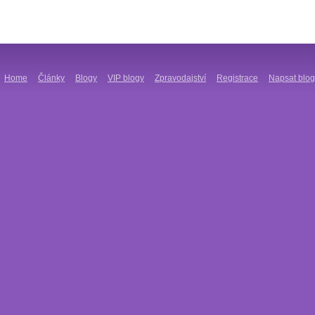
Home
Články
Blogy
VIP blogy
Zpravodajství
Registrace
Napsat blog