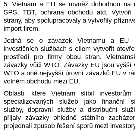
5. Vietnam a EU se rovněž dohodnou na o
SPS, TBT, ochrana obchodu atd. Vytvoří
strany, aby spolupracovaly a vytvořily přízni
import firem.
Jedná se o závazek Vietnamu a EU 
investičních službách s cílem vytvořit otevře
prostředí pro firmy obou stran. Vietnams
závazky vůči WTO. Závazky EU jsou vyšší 
WTO a oné nejvyšší úrovní závazků EU v r
volném obchodu mezi EU.
Oblasti, které Vietnam slíbil investorů
specializovaných služeb jako finanční sl
služby, dopravní služby a distribuční slu
přijaly závazky ohledně státního zacházen
projednali způsob řešení sporů mezi investor