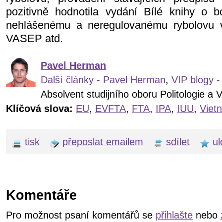
pozitivně hodnotila vydání Bílé knihy o b
nehlášenému a neregulovanému rybolovu 
VASEP atd.
Pavel Herman
Další články - Pavel Herman
,
VIP blogy 
Absolvent studijního oboru Politologie a 
Klíčová slova:
EU
,
EVFTA
,
FTA
,
IPA
,
IUU
,
Viet
tisk
přeposlat emailem
sdílet
ul
Komentáře
Pro možnost psaní komentářů se
přihlašte
nebo