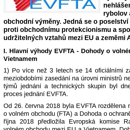
nehláše
rybolov 
obchodní výměny. Jedná se o poselství 
proti obchodnímu protekcionismu a sp
udržitelných vztahů mezi EU a zeměmi
I. Hlavní výhody EVFTA - Dohody o voln
Vietnamem
1) Po více než 3 letech se 14 oficiálními 
meziobdobími zasedání na úrovni ministrů n
týmů jednání a technických skupin byl dn
proces jednání EVFTA.
Od 26. června 2018 byla EVFTA rozdělena 
o volném obchodu (FTA) a Dohoda o ochraně 
října 2018 předložila Evropská komise 
volném obchodu mezi EU a Vietnamem, Doho