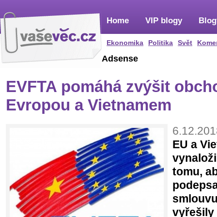
Home
VIP blogy
Blog
Ekonomika
Politika
Svět
Kome
Adsense
EVFTA pomáhá zvýšit obch
Evropou a Vietnamem
6.12.201
EU a Vi
vynaloži
tomu, ab
podepsat
smlouvu
vyřešily