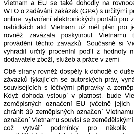
Vietnam a EU se také dohodly na rovno
WTO o zadávání zakázek (GPA) s určitými po
online, vytvoření elektronických portálů pro 
nabídkách atd. Vietnam už měl plán pro j
rovněž zavázala poskytnout Vietnamu 
provádění těchto závazků. Současně si Vi
vyhradit určitý procentní podíl z hodnoty 
dodavatele zboží, služeb a práce v zemi.
Obě strany rovněž dospěly k dohodě o dušev
závazků týkajících se autorských práv, vyn
souvisejících s léčivými přípravky a zeměp
Když dohoda vstoupí v platnost, bude Vie
zeměpisných označení EU (včetně jejich
chránit 39 zeměpisných označení Vietnamu
označení Vietnamu souvisí se zemědělskými 
což vytváří podmínky pro několik s