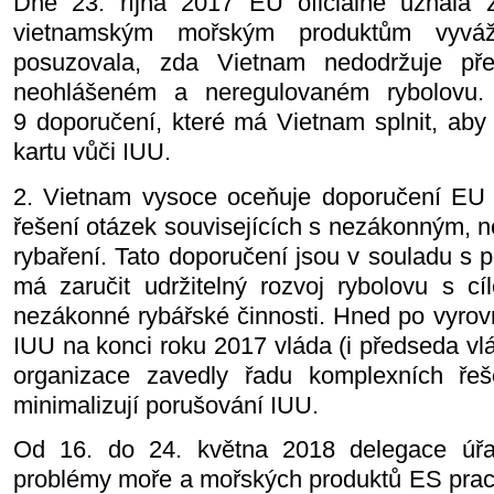
Dne 23. října 2017 EU oficiálně uznala ž
vietnamským mořským produktům vyv
posuzovala, zda Vietnam nedodržuje př
neohlášeném a neregulovaném rybolovu.
9 doporučení, které má Vietnam splnit, aby
kartu vůči IUU.
2. Vietnam vysoce oceňuje doporučení EU 
řešení otázek souvisejících s nezákonným, 
rybaření. Tato doporučení jsou v souladu s p
má zaručit udržitelný rozvoj rybolovu s cí
nezákonné rybářské činnosti. Hned po vyrov
IUU na konci roku 2017 vláda (i předseda vl
organizace zavedly řadu komplexních řeše
minimalizují porušování IUU.
Od 16. do 24. května 2018 delegace úřa
problémy moře a mořských produktů ES prac