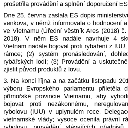
prošetřila provádění a splnění doporučení ES
Dne 25. června zaslala ES dopis ministerstv
venkova, v němž informovala o hodnocení a 
ve Vietnamu (Úřední věstník Ares (2018) č.
2018). V něm ES nadále navrhuje 4 sku
Vietnam nadále bojoval proti rybaření z IUU, 
rámce; (2) systém pronásledování, dohle
rybářských lodí; (3) Provádění a uskutečně
zjistit původ produktů z lovu.
3. Na konci října a na začátku listopadu 2
výboru Evropského parlamentu přiletěla d
přímořské provincie Vietnamu, aby vyhod
bojovat proti nezákonnému, neregulov
rybolovu (IUU) v uplynulém roce. Delegace 
vietnamské vlády; vysoce ocenila právní 
rybolovu; provádění stávajících předpisů