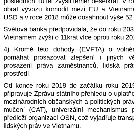
posledních 10 let zvýšil téměř desetkrát; V 
obrat vývozu komodit mezi EU a Vietnamem
USD a v roce 2018 může dosáhnout výše 52 
Světová banka předpovídala, že do roku 20
Vietnamem zvýší o 11krát více oproti roku 20
4) Kromě této dohody (EVFTA) o voln
pomáhat prosazovat zlepšení i jiných v
prosazení práva zaměstnanců, lidská pr
prostředí.
Od konce roku 2018 do začátku roku 2019
připravuje Zprávu státního přehledu o uplat
mezinárodních občanských a politických prá
mučení (CAT), univerzální mechanismus 
předloží organizaci OSN, což vyjadřuje tran
lidských práv ve Vietnamu.