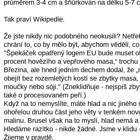
průměrem 3-4 cm a šňůrkován na délku 5-7 c
Tak praví Wikipedie.
Že jste nikdy nic podobného neokusili? Netř
chrání to, co by mělo být, abychom věděli, co
"Špekáček opatřený logem EU bude muset o
procent hovězího a vepřového masa,“ trochu 
Březina, ale hned jedním dechem dodal, že 
obejít bez rozemletých kostí se zbytky masa
moučky nebo sóji." (Zneklidňuje - nejspíš zby
také o procesovaném peří.)
Když na to nemyslíte, máte hlad a nic jiného 
ohořelou druhou část jeho věty v tenkém no
malinu. Brusel však na to myslí, hlad nemá a 
Hledáme razítko - nikde žádné. Jsme v klidu 
Žijeme v pravdě.