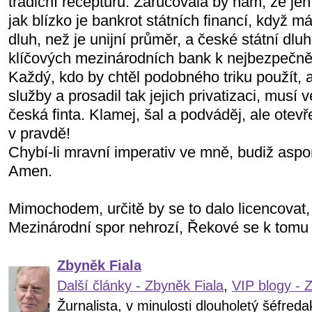
tradiční recepturu. Zaručovala by nám, že jen
jak blízko je bankrot státních financí, když m
dluh, než je unijní průměr, a české státní dlu
klíčových mezinárodních bank k nejbezpečněj
Každý, kdo by chtěl podobného triku použít, 
služby a prosadil tak jejich privatizaci, musí v
česká finta. Klamej, šal a podváděj, ale otevř
v pravdě!
Chybí-li mravní imperativ ve mně, budiž asp
Amen.
Mimochodem, určitě by se to dalo licencovat
Mezinárodní spor nehrozí, Řekové se k tomu 
Zbyněk Fiala
Další články - Zbyněk Fiala
,
VIP blogy - 
Žurnalista, v minulosti dlouholetý šéfre