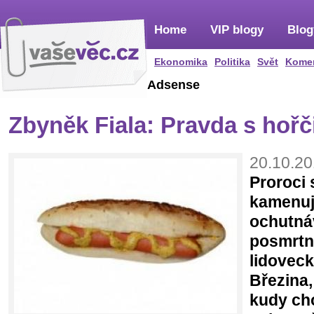
Home
VIP blogy
Blog
Ekonomika
Politika
Svět
Kome
Adsense
Zbyněk Fiala: Pravda s hořč
20.10.20
Proroci 
kamenuj
ochutnáv
posmrtn
lidovec
Březina,
kudy cho