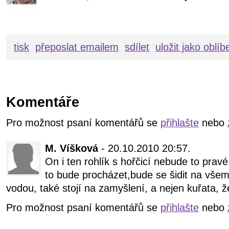
tisk
přeposlat emailem
sdílet
uložit jako oblí
Komentáře
Pro možnost psaní komentářů se
přihlašte
nebo
M. Víšková
- 20.10.2010 20:57.
On i ten rohlík s hořčicí nebude to prav
to bude procházet,bude se šidit na vše
vodou, také stojí na zamyšlení, a nejen kuřata, 
Pro možnost psaní komentářů se
přihlašte
nebo