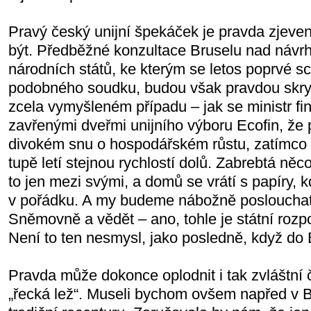
Pravý český unijní špekáček je pravda zjeven
být. Předběžné konzultace Bruselu nad návrh
národních států, ke kterým se letos poprvé sch
podobného soudku, budou však pravdou skryt
zcela vymyšleném případu – jak se ministr fi
zavřenými dveřmi unijního výboru Ecofin, že p
divokém snu o hospodářském růstu, zatímc
tupě letí stejnou rychlostí dolů. Zabrebtá ně
to jen mezi svými, a domů se vrátí s papíry,
v pořádku. A my budeme nábožně poslouchat
Sněmovně a vědět – ano, tohle je státní rozpo
Není to ten nesmysl, jako posledně, když do 
Pravda může dokonce oplodnit i tak zvláštní 
„řecká lež“. Museli bychom ovšem napřed v Br