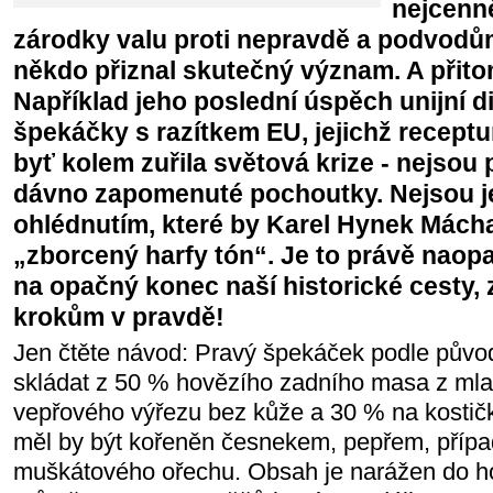
nejcenn
zárodky valu proti nepravdě a podvodů
někdo přiznal skutečný význam. A přito
Například jeho poslední úspěch unijní di
špekáčky s razítkem EU, jejichž receptur
byť kolem zuřila světová krize - nejso
dávno zapomenuté pochoutky. Nejsou 
ohlédnutím, které by Karel Hynek Mácha
„zborcený harfy tón“. Je to právě naop
na opačný konec naší historické cesty,
krokům v pravdě!
Jen čtěte návod: Pravý špekáček podle původ
skládat z 50 % hovězího zadního masa z ml
vepřového výřezu bez kůže a 30 % na kostič
měl by být kořeněn česnekem, pepřem, přípa
muškátového ořechu. Obsah je narážen do ho